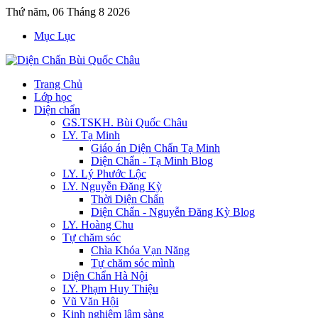
Thứ năm, 06 Tháng 8 2026
Mục Lục
Trang Chủ
Lớp học
Diện chẩn
GS.TSKH. Bùi Quốc Châu
LY. Tạ Minh
Giáo án Diện Chẩn Tạ Minh
Diện Chẩn - Tạ Minh Blog
LY. Lý Phước Lộc
LY. Nguyễn Đăng Kỳ
Thời Diện Chẩn
Diện Chẩn - Nguyễn Đăng Kỳ Blog
LY. Hoàng Chu
Tự chăm sóc
Chìa Khóa Vạn Năng
Tự chăm sóc mình
Diện Chẩn Hà Nội
LY. Phạm Huy Thiệu
Vũ Văn Hội
Kinh nghiệm lâm sàng