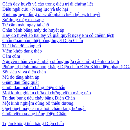
Cách day huyệt và cào trong điều trị di chứng liệt
Điếu ngải cứu - Năng lực và tác hại
Kinh nghiệm dùng phác đồ phản chiếu hệ bạch huyết
Sử dụng máy massage
Tự cầm máu ngay tại chỗ
Chẩn bệnh bằng máy đo huyết áp
Hãy đo huyết áp hai tay và giải quyết ngay khi có chênh lệch
Chẩn đoán hàn nhiệt bằng huyệt Diện Chẩn
Thái hóa đốt sống cổ
Viêm khớp dạng thấp
Cảm cúm
Nguyên nhân và giải pháp phòng ngừa các chứng bệnh do lạnh
Phòng trị bệnh mùa nóng bằng Diện chẩn Điều Khiển liệu pháp (D
Sốt siêu vi và diện chẩn
Mù do tăng nhãn áp
Giảm đau tổng quát
Chữa đau mắt đỏ bằng Diện Chẩn
Một kinh nghiệm chữa di chứng viêm màng não
Trị đau bụng tiêu chảy bằng Diện Chẩn
Một kinh nghiệm dùng bộ thiếu dương
Quẹt quẹt mấy cái mà hơn châm kim, hơ ngải
Chữa viêm xoang bằng Diện Chẩn
Trị ăn không tiêu bằng Diện chẩn