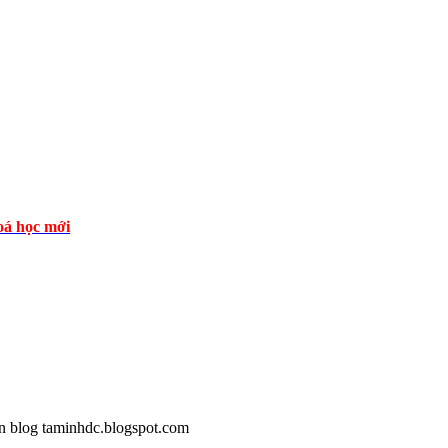
á học mới
n blog taminhdc.blogspot.com