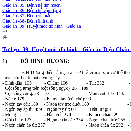
Giáo án -35- Bệnh hệ tim mạch
Giáo án -36- Bệnh hệ vận động
Giáo án -37- Bệnh về mắt
Giáo án -38- Bệnh linh tinh
Giáo án -39- Huyệt mốc đồ hình - Giáo án
Tư liệu -39- Huyệt mốc đồ hình - Giáo án Diện Chẩ
1) ĐỒ HÌNH DƯƠNG:
ĐH Dương diễn tả mặt sau cơ thể vì mặt sau cơ thể theo Đ
huyệt
các bệnh thuộc vùng này.
- Đỉnh đầu: 103 - Chẫm: 106 - Tai: 332 - Cột s
- Cột sống lưng trên (cột sống ngực): 26 – 189 - Cột s
- Cột sống cùng: 23 - 173 - Mõm cụt: 173-143. - Mõ
- Nách: 179 - Khuỷu tay (cùi chỏ): 98 - Cổ t
- Ngón tay cái: 180 - Ngón tay trỏ: dưới 180 - Ngón
- Ngón tay áp út: 459 - Ngón tay út: 60 - Thắt lưng: 1 - 
- Mông: 5 - Đầu gối: 270 - Khoeo chân: 29 - Cổ
- Gót chân: 127 - Ngón chân cái: 254 - Ngón chân trỏ: 255 - 
- Ngón chân áp út: 257 - Ngón chân út: 292 - Dương