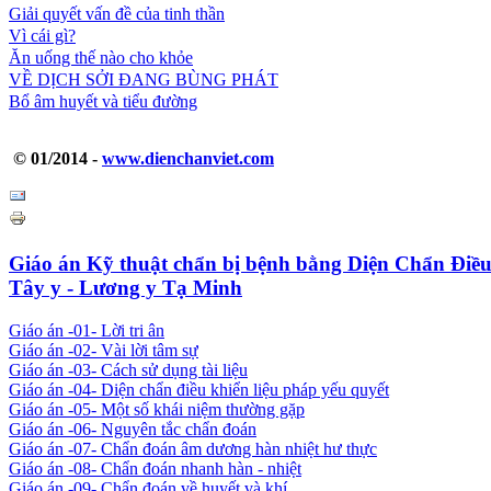
Giải quyết vấn đề của tinh thần
Vì cái gì?
Ăn uống thế nào cho khỏe
VỀ DỊCH SỞI ĐANG BÙNG PHÁT
Bổ âm huyết và tiểu đường
© 01/2014 -
www.dienchanviet.com
Giáo án Kỹ thuật chẩn bị bệnh bằng Diện Chẩn Điều
Tây y - Lương y Tạ Minh
Giáo án -01- Lời tri ân
Giáo án -02- Vài lời tâm sự
Giáo án -03- Cách sử dụng tài liệu
Giáo án -04- Diện chẩn điều khiển liệu pháp yếu quyết
Giáo án -05- Một số khái niệm thường gặp
Giáo án -06- Nguyên tắc chẩn đoán
Giáo án -07- Chẩn đoán âm dương hàn nhiệt hư thực
Giáo án -08- Chẩn đoán nhanh hàn - nhiệt
Giáo án -09- Chẩn đoán về huyết và khí