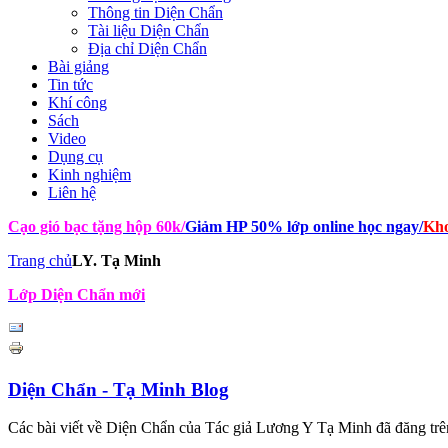
Thông tin Diện Chẩn
Tài liệu Diện Chẩn
Địa chỉ Diện Chẩn
Bài giảng
Tin tức
Khí công
Sách
Video
Dụng cụ
Kinh nghiệm
Liên hệ
Cạo gió bạc tặng hộp 60k
/
Giảm HP 50% lớp online học ngay
/
Kho
Trang chủ
LY. Tạ Minh
Lớp Diện Chẩn mới
Diện Chẩn - Tạ Minh Blog
Các bài viết về Diện Chẩn của Tác giả Lương Y Tạ Minh đã đăng trê