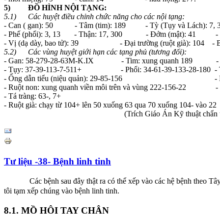
5) ĐỒ HÌNH NỘI TẠNG:
5.1) Các huyệt điều chỉnh chức năng cho các nội tạng:
- Can ( gan): 50 - Tâm (tim): 189 - Tỳ (Tụy và Lách): 7, 3
- Phế (phổi): 3, 13 - Thận: 17, 300 - Đởm (mật): 41 - Tiểu
- Vị (dạ dày, bao tử): 39 - Đại trường (ruột già): 104 - Bà
5.2) Các vùng huyệt giới hạn các tạng phủ (tương đối):
- Gan: 58-279-28-63M-K.IX - Tim: xung quanh 189 - Lá
- Tụy: 37-39-113-7-511+ - Phổi: 34-61-39-133-28-180 - T
- Ống dẫn tiểu (niệu quản): 29-85-156 - Mật:
- Ruột non: xung quanh viền môi trên và vùng 222-156-22 - D
- Tá tràng: 63-, 7+
- Ruột già: chạy từ 104+ lên 50 xuống 63 qua 70 xuống 104- vào
(Trích Giáo Án Kỹ thuật chẩn
Tư liệu -38- Bệnh linh tinh
Các bệnh sau đây thật ra có thể xếp vào các hệ bệnh theo Tây y
tôi tạm xếp chúng vào bệnh linh tinh.
8.1. MỒ HÔI TAY CHÂN