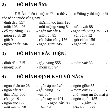
2) ĐỒ HÌNH ÂM:
ĐH Âm diễn tả mặt trước cơ thể vì theo Đông y thi mặt trước c
các bệnh thuộc vùng này.
-
đỉnh đầu: 557 - giữa mí tóc trán: 126 - mắt
- mũi: 103 – 26 - môi miệng: vùng 8 - mõm vai: 88 - cù
- cổ tay: vùng 133 - ngón tay cái: 61 - ngón trỏ: vùng 35 - n
- ngón áp út: 29 - ngón út: 85 - vú: vùng 12 - r
- gối: 9 - cổ chân: vùng 156 - gót chân: 156 - ngó
- ngón áp út: 346 - ngón giữa: 345 - ngón trỏ: 344 
3) ĐỒ HÌNH TRẮC DIỆN:
- đỉnh đầu: 215 - gáy: vùng 555 - mõm vai: 88 - thắ
- mông: 63P - mõm cụt: 94
4) ĐỒ HÌNH ĐỊNH KHU VÕ NÃO:
- ngón chân út: 26 - ngón áp út: 240 - ngón giữa: 65 - ng
- ngón cái: 97 - gối: vùng 175 - mõm cụt: 126 - mô
- thắt lưng: 560 - vai: 564 - chỏ: vùng mí tóc mai gặp
- cổ tay: 191 - ngón tay út: 191 - ngón áp út: 185 - ng
- ngón trỏ: 177 - ngón cái:183 - gáy: 16 
- môi miệng: 79 - cằm: 14 - hầu họng: 277.