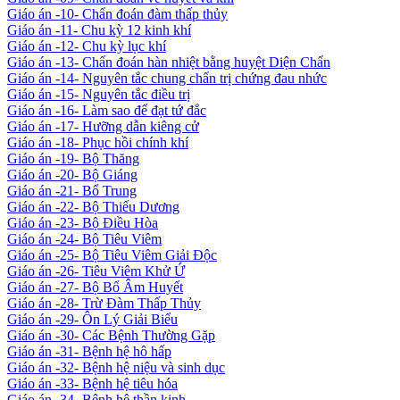
Giáo án -10- Chẩn đoán đàm thấp thủy
Giáo án -11- Chu kỳ 12 kinh khí
Giáo án -12- Chu kỳ lục khí
Giáo án -13- Chẩn đoán hàn nhiệt bằng huyệt Diện Chẩn
Giáo án -14- Nguyên tắc chung chẩn trị chứng đau nhức
Giáo án -15- Nguyên tắc điều trị
Giáo án -16- Làm sao để đạt tứ đắc
Giáo án -17- Hưỡng dẫn kiêng cử
Giáo án -18- Phục hồi chính khí
Giáo án -19- Bộ Thăng
Giáo án -20- Bộ Giáng
Giáo án -21- Bổ Trung
Giáo án -22- Bộ Thiếu Dương
Giáo án -23- Bộ Điều Hòa
Giáo án -24- Bộ Tiêu Viêm
Giáo án -25- Bộ Tiêu Viêm Giải Độc
Giáo án -26- Tiêu Viêm Khử Ứ
Giáo án -27- Bộ Bổ Âm Huyết
Giáo án -28- Trừ Đàm Thấp Thủy
Giáo án -29- Ôn Lý Giải Biểu
Giáo án -30- Các Bệnh Thường Gặp
Giáo án -31- Bệnh hệ hô hấp
Giáo án -32- Bệnh hệ niệu và sinh dục
Giáo án -33- Bệnh hệ tiêu hóa
Giáo án -34- Bệnh hệ thần kinh