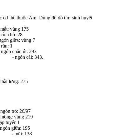
ơ thể thuộc Âm. Dùng để dò tìm sinh huyệt
: vùng 175
i chỏ: 28
gón giữa: vùng 7
ún: 1
n chân út: 293
- ngón cái: 343.
t lưng: 275
ón trỏ: 26/97
ng: vùng 219
 tuyến I
ón giữa: 195
- mũi: 138