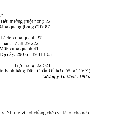
7.
 trường (ruột non): 22
ng quang (bọng đái): 87
ch: xung quanh 37
hận: 17-38-29-222
 xung quanh 41
ạ dày: 290-61-39-113-63
 22 - Trực tràng: 22-521.
 trị bệnh bằng Diện Chẩn kết hợp Đông Tây Y)
Lương-y Tạ Minh. 1986.
. Nhưng vì hơi chồng chéo và lẻ loi cho nên