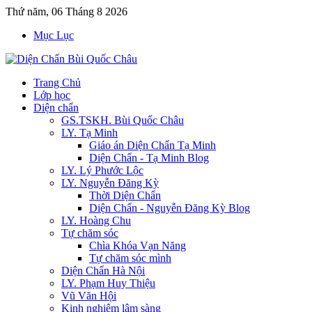
Thứ năm, 06 Tháng 8 2026
Mục Lục
Trang Chủ
Lớp học
Diện chẩn
GS.TSKH. Bùi Quốc Châu
LY. Tạ Minh
Giáo án Diện Chẩn Tạ Minh
Diện Chẩn - Tạ Minh Blog
LY. Lý Phước Lộc
LY. Nguyễn Đăng Kỳ
Thời Diện Chẩn
Diện Chẩn - Nguyễn Đăng Kỳ Blog
LY. Hoàng Chu
Tự chăm sóc
Chìa Khóa Vạn Năng
Tự chăm sóc mình
Diện Chẩn Hà Nội
LY. Phạm Huy Thiệu
Vũ Văn Hội
Kinh nghiệm lâm sàng