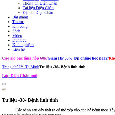
Thông tin Diện Chẩn
Tài liệu Diện Chẩn
Địa chỉ Diện Chẩn
Bài giảng
Tin tức
Khí công
Sách
Video
Dụng cụ
Kinh nghiệm
Liên hệ
Cạo gió bạc tặng hộp 60k
/
Giảm HP 50% lớp online học ngay
/
Kho
Trang chủ
LY. Tạ Minh
Tư liệu -38- Bệnh linh tinh
Lớp Diện Chẩn mới
Tư liệu -38- Bệnh linh tinh
Các bệnh sau đây thật ra có thể xếp vào các hệ bệnh theo Tây y