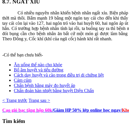
8.7. NGẤT XỈU
Có nhiều nguyên nhân khiến bệnh nhân ngất xỉu. Biện pháp sa
thời mà thôi. Bấm mạnh 19 bằng một ngón tay cái cho đến khi thấy
tay cái còn lại vào 127, hai ngón trỏ vào hai huyệt 60, hai ngón áp ú
hẳn. Có trường hợp bệnh nhân tỉnh lại rồi, ta buông tay ra thì bệnh 
đói bụng cần cho bệnh nhân ăn bất cứ một món gì được làm bằng b
Theo Đông y, Cốc khí (khí của ngũ cốc) hành khí rất nhanh.
-Có thể bạn chưa biết-
Ăn uống thế nào cho khỏe
Bổ âm huyết và tiểu đường
Cách day huyệt và cào trong điều trị di chứng liệt
Cảm cúm
Chẩn bệnh bằng máy đo huyết áp
Chẩn đoán hàn nhiệt bằng huyệt Diện Chẩn
< Trang trước
Trang sau >
Cạo gió bạc tặng hộp 60k
/Giảm HP 50% lớp online học ngay
/
Kho
Tìm
kiếm