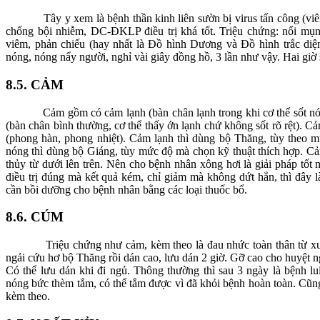
Tây y xem là bệnh thần kinh liên sườn bị virus tấn công (viêm
chống bội nhiễm, DC-ĐKLP điều trị khá tốt. Triệu chứng: nổi mụn r
viêm, phản chiếu (hay nhất là Đồ hình Dương và Đồ hình trắc diệ
nóng, nóng nẩy người, nghỉ vài giây đồng hồ, 3 lần như vậy. Hai giờ 
8.5. CẢM
Cảm gồm có cảm lạnh (bàn chân lạnh trong khi cơ thể sốt nón
(bàn chân bình thường, cơ thể thấy ớn lạnh chứ không sốt rõ rệt). 
(phong hàn, phong nhiệt). Cảm lạnh thì dùng bộ Thăng, tùy theo 
nóng thì dùng bộ Giáng, tùy mức độ mà chọn kỹ thuật thích hợp. C
thủy từ dưới lên trên. Nên cho bệnh nhân xông hơi là giải pháp tốt
điều trị đúng mà kết quả kém, chỉ giảm mà không dứt hẳn, thì đây 
cần bồi dưỡng cho bệnh nhân bằng các loại thuốc bổ.
8.6. CÚM
Triệu chứng như cảm, kèm theo là đau nhức toàn thân từ xương,
ngải cứu hơ bộ Thăng rồi dán cao, lưu dán 2 giờ. Gỡ cao cho huyệt ng
Có thể lưu dán khi đi ngủ. Thông thường thì sau 3 ngày là bệnh lu
nóng bức thèm tắm, có thể tắm được vì đã khỏi bệnh hoàn toàn. Cũn
kèm theo.