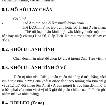
tôi tạm xếp chúng vào bệnh linh tinh.
8.1. MỒ HÔI TAY CHÂN
Có 3 thể.
- Thể Âm hư: hơ Bổ Âm huyết ở bàn chân.
- Thể Dương hư: hơ Bổ trung hoặc bộ Thăng ở bàn chân.
- Thể rối loạn thần kinh thực vật: không thuộc một trong hai
hàn hay nhiệt chứng) Hoa Đà Giáp Tích. Nhưng trong thực tế hay có 
động.
8.2. KHỐI U LÀNH TÍNH
Chẩn đoán hàn nhiệt để chọn kỹ thuật tương ứng, Tiêu viêm, ph
8.3. KHỐI U LÀNH TÍNH Ở VÚ
Điều trị như trên. Riêng phản chiếu thì dùng ổ mắt, bằng cách 
vú là trục kim, hướng của khối u được tính theo hướng của kim chỉ g
vị trí 12 giờ, đối chiếu lên ở mắt với con ngươi là trục kim đồng hồ t
u bên phải của núm vú ở vị trí 3 giờ thì phản chiếu của nó ở bên phả
nhắm mắt và nhìn thẳng).
8.4. DỜI LEO (Zona)