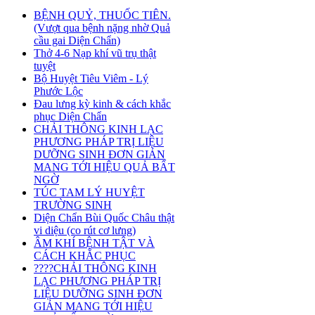
BỆNH QUỶ, THUỐC TIÊN.
(Vượt qua bệnh nặng nhờ Quả
cầu gai Diện Chẩn)
Thở 4-6 Nạp khí vũ trụ thật
tuyệt
Bộ Huyệt Tiêu Viêm - Lý
Phước Lộc
Đau lưng kỳ kinh & cách khắc
phục Diện Chẩn
CHẢI THÔNG KINH LẠC
PHƯƠNG PHÁP TRỊ LIỆU
DƯỠNG SINH ĐƠN GIẢN
MANG TỚI HIỆU QUẢ BẤT
NGỜ
TÚC TAM LÝ HUYỆT
TRƯỜNG SINH
Diện Chẩn Bùi Quốc Châu thật
vi diệu (co rút cơ lưng)
ÂM KHÍ BỆNH TẬT VÀ
CÁCH KHẮC PHỤC
????CHẢI THÔNG KINH
LẠC PHƯƠNG PHÁP TRỊ
LIỆU DƯỠNG SINH ĐƠN
GIẢN MANG TỚI HIỆU