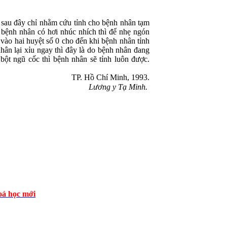
u đây chỉ nhằm cứu tỉnh cho bệnh nhân tạm
 bệnh nhân có hơi nhúc nhích thì để nhẹ ngón
t vào hai huyệt số 0 cho đến khi bệnh nhân tỉnh
nhân lại xỉu ngay thì đây là do bệnh nhân đang
ột ngũ cốc thì bệnh nhân sẽ tỉnh luôn được.
TP. Hồ Chí Minh, 1993.
Lương y Tạ Minh.
á học mới