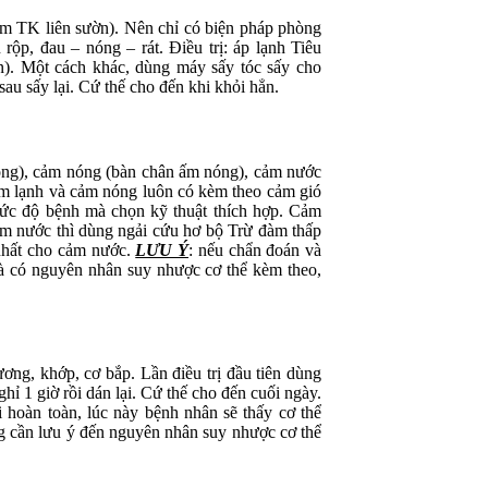
 TK liên sườn). Nên chỉ có biện pháp phòng
ộp, đau – nóng – rát. Điều trị: áp lạnh Tiêu
n). Một cách khác, dùng máy sấy tóc sấy cho
sau sấy lại. Cứ thế cho đến khi khỏi hẳn.
g), cảm nóng (bàn chân ấm nóng), cảm nước
Cảm lạnh và cảm nóng luôn có kèm theo cảm gió
mức độ bệnh mà chọn kỹ thuật thích hợp. Cảm
ảm nước thì dùng ngải cứu hơ bộ Trừ đàm thấp
 nhất cho cảm nước.
LƯU Ý
: nếu chẩn đoán và
là có nguyên nhân suy nhược cơ thể kèm theo,
 khớp, cơ bắp. Lần điều trị đầu tiên dùng
hỉ 1 giờ rồi dán lại. Cứ thế cho đến cuối ngày.
i hoàn toàn, lúc này bệnh nhân sẽ thấy cơ thể
g cần lưu ý đến nguyên nhân suy nhược cơ thể