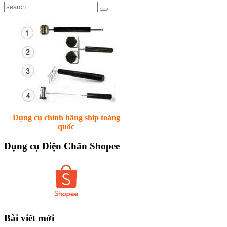
Dụng cụ chính hãng ship toàng
quốc
Dụng
cụ Diện Chẩn Shopee
Bài
viết mới