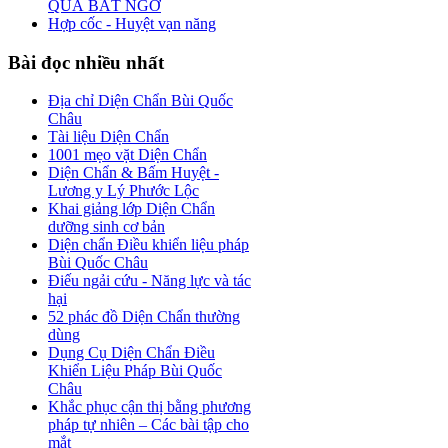
QUẢ BẤT NGỜ
Hợp cốc - Huyệt vạn năng
Bài
đọc nhiều nhất
Địa chỉ Diện Chẩn Bùi Quốc
Châu
Tài liệu Diện Chẩn
1001 mẹo vặt Diện Chẩn
Diện Chẩn & Bấm Huyệt -
Lương y Lý Phước Lộc
Khai giảng lớp Diện Chẩn
dưỡng sinh cơ bản
Diện chẩn Điều khiển liệu pháp
Bùi Quốc Châu
Điếu ngải cứu - Năng lực và tác
hại
52 phác đồ Diện Chẩn thường
dùng
Dụng Cụ Diện Chẩn Điều
Khiển Liệu Pháp Bùi Quốc
Châu
Khắc phục cận thị bằng phương
pháp tự nhiên – Các bài tập cho
mắt