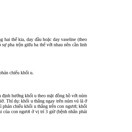
 thể kia, day dầu hoặc day vaseline (theo
sự pha trộn giữa ba thể với nhau nên cần linh
ản chiếu khối u.
định hướng khối u theo mặt đồng hồ với núm
iờ. Thí dụ: khối u thẳng ngay trên núm vú là ở
hì phản chiếu khối u thẳng trên con ngươi; khối
i của con ngươi ở vị trí 3 giờ (bệnh nhân phải