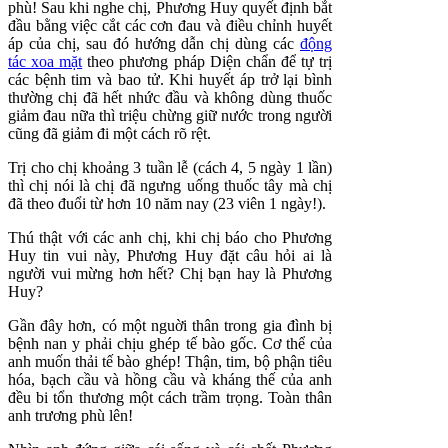
phù! Sau khi nghe chị, Phương Huy quyết định bắt
đầu bằng việc cắt các cơn đau và điều chỉnh huyết
áp của chị, sau đó hướng dẫn chị dùng các
động
tác xoa mặt
theo phương pháp Diện chẩn để tự trị
các bệnh tim và bao tử. Khi huyết áp trở lại bình
thường chị đã hết nhức đầu và không dùng thuốc
giảm đau nữa thì triệu chừng giữ nước trong người
cũng đã giảm đi một cách rõ rệt.
Trị cho chị khoảng 3 tuần lễ (cách 4, 5 ngày 1 lần)
thì chị nói là chị đã ngưng uống thuốc tây mà chị
đã theo đuổi từ hơn 10 năm nay (23 viên 1 ngày!).
Thú thật với các anh chị, khi chị báo cho Phương
Huy tin vui này, Phương Huy đặt câu hỏi ai là
người vui mừng hơn hết? Chị bạn hay là Phương
Huy?
Gần đây hơn, có một nguời thân trong gia đình bị
bệnh nan y phải chịu ghép tế bào gốc. Cơ thể của
anh muốn thải tế bào ghép! Thận, tim, bộ phận tiêu
hóa, bạch cầu và hồng cầu và kháng thế của anh
đều bi tổn thương một cách trầm trọng. Toàn thân
anh trương phù lên!