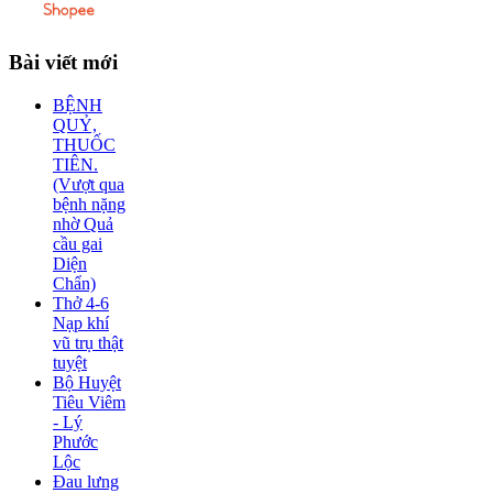
Bài
viết mới
BỆNH
QUỶ,
THUỐC
TIÊN.
(Vượt qua
bệnh nặng
nhờ Quả
cầu gai
Diện
Chẩn)
Thở 4-6
Nạp khí
vũ trụ thật
tuyệt
Bộ Huyệt
Tiêu Viêm
- Lý
Phước
Lộc
Đau lưng