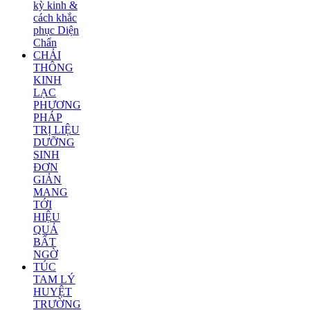
kỳ kinh &
cách khắc
phục Diện
Chẩn
CHẢI
THÔNG
KINH
LẠC
PHƯƠNG
PHÁP
TRỊ LIỆU
DƯỠNG
SINH
ĐƠN
GIẢN
MANG
TỚI
HIỆU
QUẢ
BẤT
NGỜ
TÚC
TAM LÝ
HUYỆT
TRƯỜNG