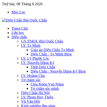
Thứ bảy, 08 Tháng 8 2026
Mục Lục
Trang Chủ
Lớp học
Diện chẩn
GS.TSKH. Bùi Quốc Châu
LY. Tạ Minh
Giáo án Diện Chẩn Tạ Minh
Diện Chẩn - Tạ Minh Blog
LY. Lý Phước Lộc
LY. Nguyễn Đăng Kỳ
Thời Diện Chẩn
Diện Chẩn - Nguyễn Đăng Kỳ Blog
LY. Hoàng Chu
Tự chăm sóc
Chìa Khóa Vạn Năng
Tự chăm sóc mình
Diện Chẩn Hà Nội
LY. Phạm Huy Thiệu
Vũ Văn Hội
Kinh nghiệm lâm sàng