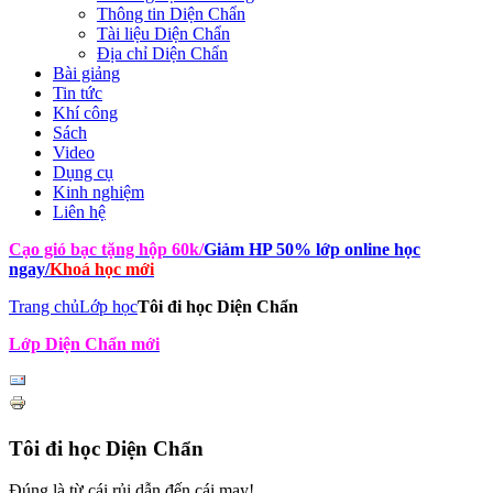
Thông tin Diện Chẩn
Tài liệu Diện Chẩn
Địa chỉ Diện Chẩn
Bài giảng
Tin tức
Khí công
Sách
Video
Dụng cụ
Kinh nghiệm
Liên hệ
Cạo gió bạc tặng hộp 60k
/
Giảm HP 50% lớp online học
ngay
/
Khoá học mới
Trang chủ
Lớp học
Tôi đi học Diện Chẩn
Lớp Diện Chẩn mới
Tôi đi học Diện Chẩn
Đúng là từ cái rủi dẫn đến cái may!