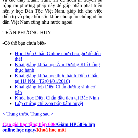
rộng rãi phương pháp này để góp phần phát triển
nền y học Dân Tộc Việt Nam, giúp ích cho việc
điều trị và phục hồi sức khỏe cho quần chúng nhân
dân Việt Nam cũng như nước ngoài.
TRẦN PHƯƠNG HUY
-Có thể bạn chưa biết-
Học Diện Chẩn Online chưa bao giờ dễ đến
thế!
Khai giảng khóa học Âm Dương Khí Công
thực hành
Khai giảng khóa học thực hành Diện Chẩn
tại Hà Nội - T2(04/01/2016)
Khai giảng lớp Diện Chẩn dưỡng sinh cơ
bản
Khóa học Diện Chẩn đầu tiên tại Bắc Ninh
Lớp chứng chỉ Xoa bóp bấm huyệt
< Trang trước
Trang sau >
Cạo gió bạc tặng hộp 60k
/Giảm HP 50% lớp
online học ngay
/
Khoá học mới