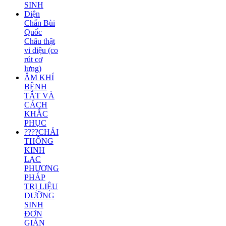
SINH
Diện
Chẩn Bùi
Quốc
Châu thật
vi diệu (co
rút cơ
lưng)
ÂM KHÍ
BỆNH
TẬT VÀ
CÁCH
KHẮC
PHỤC
????CHẢI
THÔNG
KINH
LẠC
PHƯƠNG
PHÁP
TRỊ LIỆU
DƯỠNG
SINH
ĐƠN
GIẢN