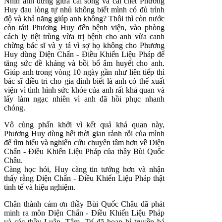
Nhìn anh đứng giữa cái sống và cái chết Phương
Huy đau lòng tự nhủ không biết mình có đủ trình
độ và khả năng giúp anh không? Thôi thì còn nước
còn tát! Phương Huy đến bệnh viện, vào phòng
cách ly tiệt trùng vừa trị bệnh cho anh vừa canh
chừng bác sĩ và y tá vì sợ họ không cho Phương
Huy dùng Diện Chẩn - Điều Khiển Liệu Pháp để
tăng sức đề kháng và bồi bổ âm huyết cho anh.
Giúp anh trong vòng 10 ngày gần như liên tiếp thì
bác sĩ điều tri cho gia đình biết là anh có thể xuất
viện vì tình hình sức khỏe của anh rất khả quan và
lấy làm ngạc nhiên vì anh đã hồi phục nhanh
chóng.
Vô cùng phấn khởi vì kết quả khả quan này,
Phương Huy dùng hết thời gian rảnh rỗi của mình
để tìm hiểu và nghiển cứu chuyên tâm hơn về Diện
Chẩn - Điều Khiển Liệu Pháp của thầy Bùi Quốc
Châu.
Càng học hỏi, Huy càng tin tưởng hơn và nhận
thấy rằng Diện Chẩn - Điều Khiển Liệu Pháp thật
tinh tế và hiệu nghiệm.
Chân thành cảm ơn thầy Bùi Quốc Châu đã phát
minh ra môn Diện Chẩn - Điều Khiển Liệu Pháp
và các thầy Luân, Tâm, Trí đã hoan hỉ truyền bá