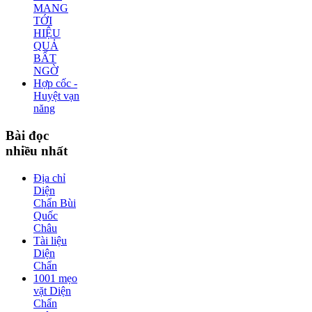
MANG
TỚI
HIỆU
QUẢ
BẤT
NGỜ
Hợp cốc -
Huyệt vạn
năng
Bài
đọc
nhiều nhất
Địa chỉ
Diện
Chẩn Bùi
Quốc
Châu
Tài liệu
Diện
Chẩn
1001 mẹo
vặt Diện
Chẩn