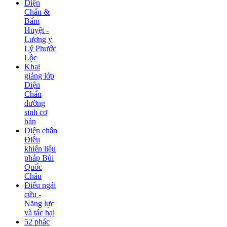
Diện
Chẩn &
Bấm
Huyệt -
Lương y
Lý Phước
Lộc
Khai
giảng lớp
Diện
Chẩn
dưỡng
sinh cơ
bản
Diện chẩn
Điều
khiển liệu
pháp Bùi
Quốc
Châu
Điếu ngải
cứu -
Năng lực
và tác hại
52 phác