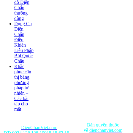
đồ Diện
Chẩn
thường
dùng
Dụng Cụ
Diện
Chẩn
Điều
Khiển
Liệu Pháp
Bùi Quốc
Châu
Khắc
phục cận
thị bằng
phương
pháp tự
nhiên –
Các bài
tập cho
mắt
Bản quyền thuộc
DienChanViet.com
về
dienchanviet.com
ĐT:
0934.128.128
/
0915.15.67.15