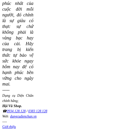
phúc nhất của
cuộc đời mỗi
người, đó chính
là sự giàu có
thực sự chứ
không phải là
vàng bạc hay
của cải.
Hãy
trang bị kiến
thức tự bảo vệ
sức khỏe ngay
hôm nay để có
hạnh phúc bền
vững cho ngày
mai.
-----
Dụng cụ Diện Chẩn
chính hãng;
Hội Vũ Shop.
☎
0934.128.128
/
0383.128.128
Web:
dungcudienchan.vn
----
Giới thiệu