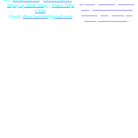
Nội dung trên trang web chỉ
Dụng cụ chính hãng
|
Video Diện
mang tính chất tham khảo.
Chẩn
Ghi rõ nguồn gốc khi phát
Email:
dienchanviet@gmail.com
hành lại từ Website này