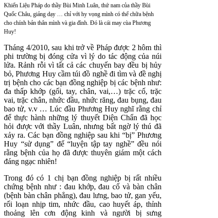
Khiển Liệu Pháp do thầy Bùi Minh Luân, thứ nam của thầy Bùi
Quốc Châu, giảng dạy … chỉ với hy vọng mình có thể chữa bệnh
cho chính bản thân mình và gia đình. Đó là cái may cùa Phương
Huy!
Tháng 4/2010, sau khi trở về Pháp được 2 hôm thì
phi trường bị đóng cửa vì lý do tác động của núi
lửa. Rảnh rỗi vì tất cả các chuyến bay đều bị hủy
bỏ, Phương Huy cầm túi đồ nghề đi tìm và đề nghị
trị bệnh cho các bạn đồng nghiệp bị các bệnh như:
đa thấp khớp (gối, tay, chân, vai,…) trặc cố, trặc
vai, trặc chân, nhức đầu, nhức răng, đau bụng, đau
bao tử, v.v … Lúc đầu Phương Huy nghĩ rằng chỉ
để thực hành những lý thuyết Diện Chẩn đã học
hỏi được với thầy Luân, nhưng bất ngờ lý thú đã
xảy ra. Các bạn đồng nghiệp sau khi “bị” Phương
Huy “sử dụng” để “luyện tập tay nghề” đều nói
rằng bệnh của họ đã được thuyên giám một cách
đáng ngạc nhiên!
Trong đó có 1 chị bạn đồng nghiệp bị rất nhiều
chứng bệnh như : đau khớp, đau cố và bàn chân
(bệnh bàn chân phẳng), đau lưng, bao tử, gan yếu,
rối loạn nhịp tim, nhức đầu, cao huyết áp, thỉnh
thoảng lên cơn động kinh và người bị sưng