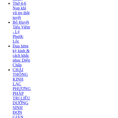
Thở 4-6
Nạp khí
vũ trụ thật
tuyệt
Bộ Huyệt
Tiêu Viêm
- Lý
Phước
Lộc
Đau lưng
kỳ kinh &
cách khắc
phục Diện
Chẩn
CHẢI
THÔNG
KINH
LẠC
PHƯƠNG
PHÁP
TRỊ LIỆU
DƯỠNG
SINH
ĐƠN
GIẢN