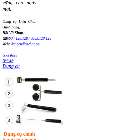
vững cho ngày
mai.
-----
Dụng cụ Diện Chẩn
chính hãng;
Hội Vũ Shop.
☎
0934.128.128
/
0383.128.128
Web:
dungcudienchan.vn
----
Giới thiệu
Bài viết
Dụng cụ
Dụng cụ chính
hãng ship toàng