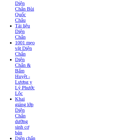
Diện
Chẩn Bùi
Quốc
Châu
Tài liệu
Diện
Chẩn
1001 mẹo
vặt Diện
Chẩn
Diện
Chẩn &
Bấm
Huyệt -
Lương y
Lý Phước
Lộc
Khai
giảng lớp
Diện
Chẩn
dưỡng
sinh cơ
bản
Diện chẩn