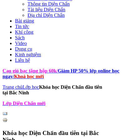
Thông tin Diện Chẩn
Tài liệu Diện Chẩn
Địa chỉ Diện Chẩn
Bài giảng
Tin tức
Khí công
Sách
Video
Dụng cụ
Kinh nghiệm
Liên hệ
Cạo gió bạc tặng hộp 60k
/
Giảm HP 50% lớp online học
ngay
/
Khoá học mới
Trang chủ
Lớp học
Khóa học Diện Chẩn đầu tiên
tại Bắc Ninh
Lớp Diện Chẩn mới
Khóa học Diện Chẩn đầu tiên tại Bắc
Ninh