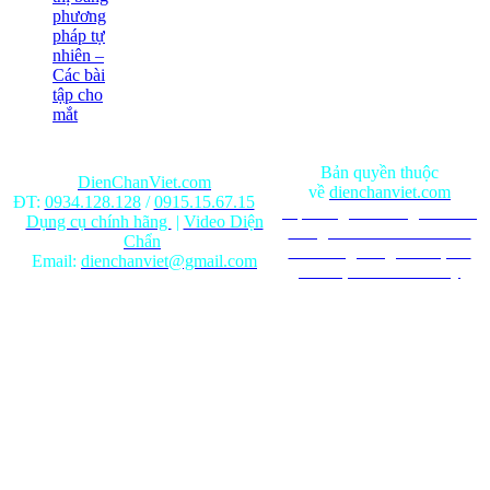
phương
pháp tự
nhiên –
Các bài
tập cho
mắt
Bản quyền thuộc
DienChanViet.com
về
dienchanviet.com
ĐT:
0934.128.128
/
0915.15.67.15
Nội dung trên trang web chỉ
Dụng cụ chính hãng
|
Video Diện
mang tính chất tham khảo.
Chẩn
Ghi rõ nguồn gốc khi phát
Email:
dienchanviet@gmail.com
hành lại từ Website này