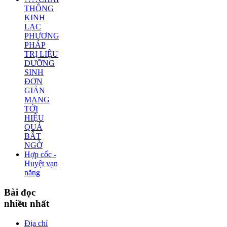
THÔNG
KINH
LẠC
PHƯƠNG
PHÁP
TRỊ LIỆU
DƯỠNG
SINH
ĐƠN
GIẢN
MANG
TỚI
HIỆU
QUẢ
BẤT
NGỜ
Hợp cốc -
Huyệt vạn
năng
Bài
đọc
nhiều nhất
Địa chỉ