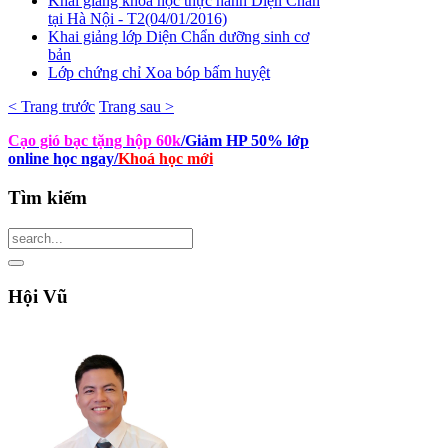
Khai giảng khóa học thực hành Diện Chẩn
tại Hà Nội - T2(04/01/2016)
Khai giảng lớp Diện Chẩn dưỡng sinh cơ
bản
Lớp chứng chỉ Xoa bóp bấm huyệt
< Trang trước
Trang sau >
Cạo gió bạc tặng hộp 60k
/Giảm HP 50% lớp
online học ngay
/
Khoá học mới
Tìm
kiếm
Hội
Vũ