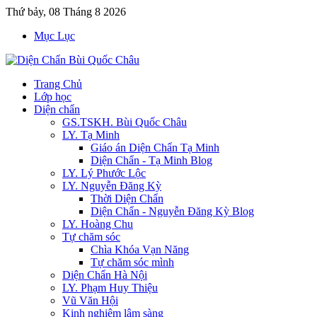
Thứ bảy, 08 Tháng 8 2026
Mục Lục
Trang Chủ
Lớp học
Diện chẩn
GS.TSKH. Bùi Quốc Châu
LY. Tạ Minh
Giáo án Diện Chẩn Tạ Minh
Diện Chẩn - Tạ Minh Blog
LY. Lý Phước Lộc
LY. Nguyễn Đăng Kỳ
Thời Diện Chẩn
Diện Chẩn - Nguyễn Đăng Kỳ Blog
LY. Hoàng Chu
Tự chăm sóc
Chìa Khóa Vạn Năng
Tự chăm sóc mình
Diện Chẩn Hà Nội
LY. Phạm Huy Thiệu
Vũ Văn Hội
Kinh nghiệm lâm sàng