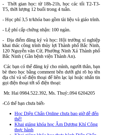
- Thời gian học: từ 18h-21h, học các tối T2-T3-
T5, thời lượng 12 buổi trong 4 tuần.
- Học phí 3,5 tr/khóa bao gồm tài liệu và giáo trình.
- Lệ phí cấp chứng nhận: 100 ngàn.
- Địa điểm đăng ký và học: Hội trường xí nghiệp
khai thác công trình thủy lợi Thành phố Bắc Ninh,
120 Nguyễn văn Cừ, Phường Ninh Xá Thành phố
Bắc Ninh ( Gần bệnh viện Thành An).
Các bạn có thể đăng ký cho mình, người thân, bạn
bè theo học bằng comment bên dưới ghi rõ họ tên
địa chỉ và số điện thoại để liên lạc lại hoặc nhắn tin
gọi điện thoại tới số điện thoại:
Mr. Hai 0984.522.392, Ms. Thuỷ:.094 6204205
-Có thể bạn chưa biết-
Học Diện Chẩn Online chưa bao giờ dễ đến
thế!
Khai giảng khóa học Âm Dương Khí Công
thực hành