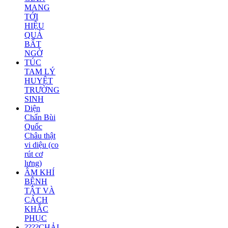
MANG
TỚI
HIỆU
QUẢ
BẤT
NGỜ
TÚC
TAM LÝ
HUYỆT
TRƯỜNG
SINH
Diện
Chẩn Bùi
Quốc
Châu thật
vi diệu (co
rút cơ
lưng)
ÂM KHÍ
BỆNH
TẬT VÀ
CÁCH
KHẮC
PHỤC
????CHẢI