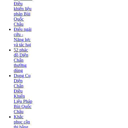
Điều
khiển liệu
pháp Bùi
Quốc
Châu
Điếu ngải
cứu -
Năng lực
và tác hại
52 phác
đồ Diện
Chẩn
thường
dùng
Dụng Cụ
Diện
Chẩn
Điều
Khiển
Liệu Pháp
Bùi Quốc
Châu
Khắc
phục cận
thị bằng