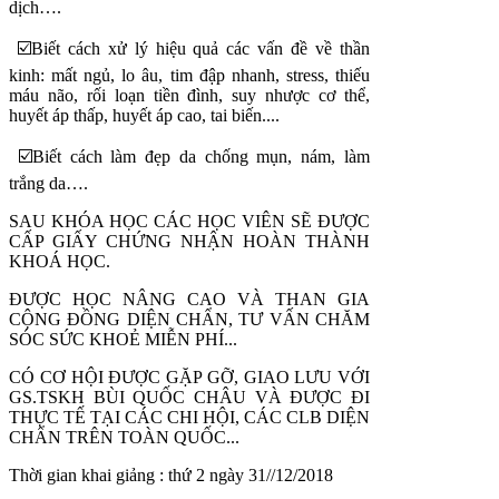
dịch….
☑️Biết cách xử lý hiệu quả các vấn đề về thần
kinh: mất ngủ, lo âu, tim đập nhanh, stress, thiếu
máu não, rối loạn tiền đình, suy nhược cơ thể,
huyết áp thấp, huyết áp cao, tai biến....
☑️Biết cách làm đẹp da chống mụn, nám, làm
trắng da….
SAU KHÓA HỌC CÁC HỌC VIÊN SẼ ĐƯỢC
CẤP GIẤY CHỨNG NHẬN HOÀN THÀNH
KHOÁ HỌC.
ĐƯỢC HỌC NÂNG CAO VÀ THAN GIA
CỘNG ĐỒNG DIỆN CHẨN, TƯ VẤN CHĂM
SÓC SỨC KHOẺ MIỄN PHÍ...
CÓ CƠ HỘI ĐƯỢC GẶP GỠ, GIAO LƯU VỚI
GS.TSKH BÙI QUỐC CHÂU VÀ ĐƯỢC ĐI
THỰC TẾ TẠI CÁC CHI HỘI, CÁC CLB DIỆN
CHẨN TRÊN TOÀN QUỐC...
Thời gian khai giảng : thứ 2 ngày 31//12/2018