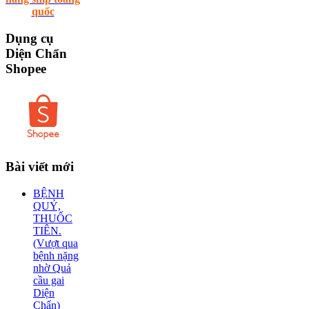
quốc
Dụng
cụ
Diện Chẩn
Shopee
Bài
viết mới
BỆNH
QUỶ,
THUỐC
TIÊN.
(Vượt qua
bệnh nặng
nhờ Quả
cầu gai
Diện
Chẩn)