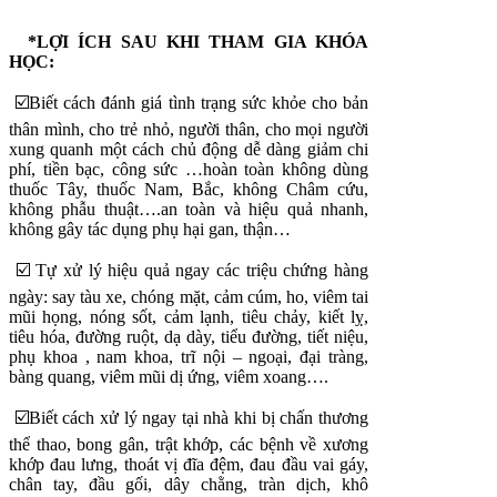
*LỢI ÍCH SAU KHI THAM GIA KHÓA
HỌC:
☑️Biết cách đánh giá tình trạng sức khỏe cho bản
thân mình, cho trẻ nhỏ, người thân, cho mọi người
xung quanh một cách chủ động dễ dàng giảm chi
phí, tiền bạc, công sức …hoàn toàn không dùng
thuốc Tây, thuốc Nam, Bắc, không Châm cứu,
không phẫu thuật….an toàn và hiệu quả nhanh,
không gây tác dụng phụ hại gan, thận…
☑️ Tự xử lý hiệu quả ngay các triệu chứng hàng
ngày: say tàu xe, chóng mặt, cảm cúm, ho, viêm tai
mũi họng, nóng sốt, cảm lạnh, tiêu chảy, kiết lỵ,
tiêu hóa, đường ruột, dạ dày, tiểu đường, tiết niệu,
phụ khoa , nam khoa, trĩ nội – ngoại, đại tràng,
bàng quang, viêm mũi dị ứng, viêm xoang….
☑️Biết cách xử lý ngay tại nhà khi bị chấn thương
thể thao, bong gân, trật khớp, các bệnh về xương
khớp đau lưng, thoát vị đĩa đệm, đau đầu vai gáy,
chân tay, đầu gối, dây chằng, tràn dịch, khô