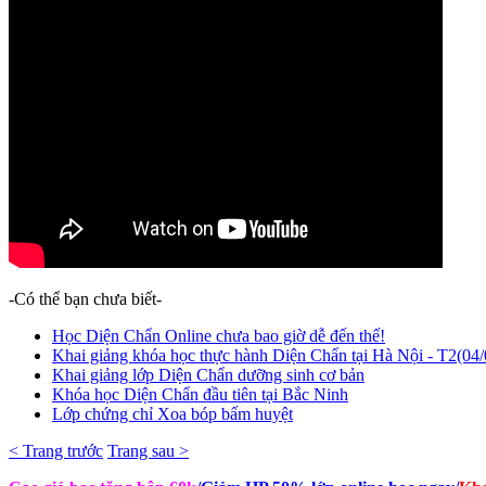
-Có thể bạn chưa biết-
Học Diện Chẩn Online chưa bao giờ dễ đến thế!
Khai giảng khóa học thực hành Diện Chẩn tại Hà Nội - T2(04
Khai giảng lớp Diện Chẩn dưỡng sinh cơ bản
Khóa học Diện Chẩn đầu tiên tại Bắc Ninh
Lớp chứng chỉ Xoa bóp bấm huyệt
< Trang trước
Trang sau >