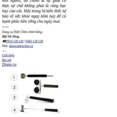
mỗi người, đó chính là sự giàu có
thực sự chứ không phải là vàng bạc
hay của cải.
Hãy trang bị kiến thức tự
bảo vệ sức khỏe ngay hôm nay để có
hạnh phúc bền vững cho ngày mai.
-----
Dụng cụ Diện Chẩn chính hãng;
Hội Vũ Shop.
☎
0934.128.128
/
0383.128.128
Web:
dungcudienchan.vn
----
Giới thiệu
Bài viết
Dụng cụ