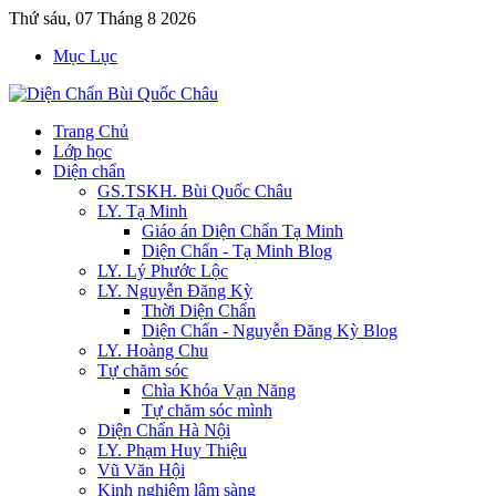
Thứ sáu, 07 Tháng 8 2026
Mục Lục
Trang Chủ
Lớp học
Diện chẩn
GS.TSKH. Bùi Quốc Châu
LY. Tạ Minh
Giáo án Diện Chẩn Tạ Minh
Diện Chẩn - Tạ Minh Blog
LY. Lý Phước Lộc
LY. Nguyễn Đăng Kỳ
Thời Diện Chẩn
Diện Chẩn - Nguyễn Đăng Kỳ Blog
LY. Hoàng Chu
Tự chăm sóc
Chìa Khóa Vạn Năng
Tự chăm sóc mình
Diện Chẩn Hà Nội
LY. Phạm Huy Thiệu
Vũ Văn Hội
Kinh nghiệm lâm sàng