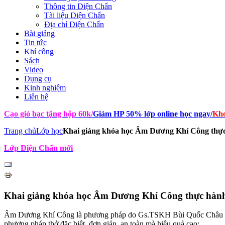
Thông tin Diện Chẩn
Tài liệu Diện Chẩn
Địa chỉ Diện Chẩn
Bài giảng
Tin tức
Khí công
Sách
Video
Dụng cụ
Kinh nghiệm
Liên hệ
Cạo gió bạc tặng hộp 60k
/
Giảm HP 50% lớp online học ngay
/
Kho
Trang chủ
Lớp học
Khai giảng khóa học Âm Dương Khí Công thự
Lớp Diện Chẩn mới
Khai giảng khóa học Âm Dương Khí Công thực hàn
Âm Dương Khí Công là phương pháp do Gs.TSKH Bùi Quốc Châu p
phương pháp thở đặc biệt, đơn giản, an toàn mà hiệu quả cao;