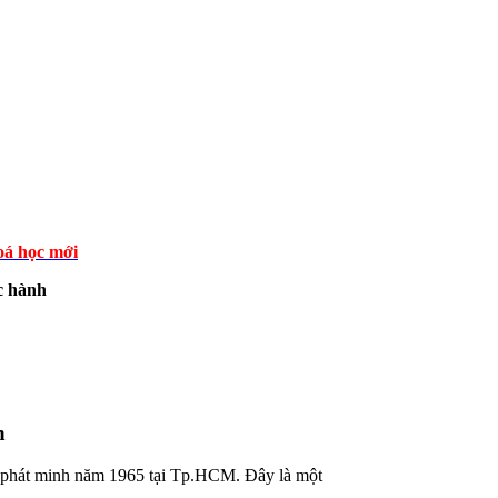
á học mới
c hành
h
hát minh năm 1965 tại Tp.HCM. Đây là một