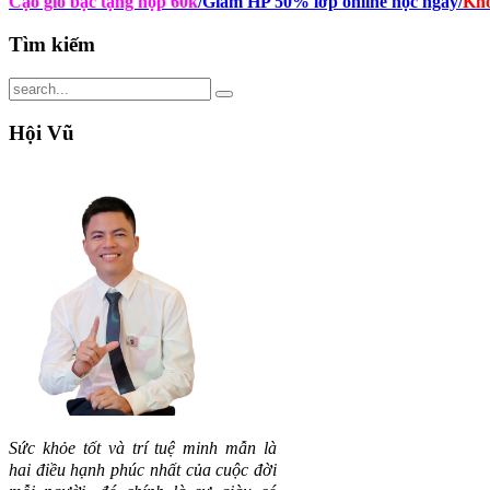
Cạo gió bạc tặng hộp 60k
/Giảm HP 50% lớp online học ngay
/
Kho
Tìm
kiếm
Hội
Vũ
Sức khỏe tốt và trí tuệ minh mẫn là
hai điều hạnh phúc nhất của cuộc đời