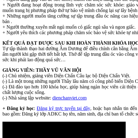
+ Người đang hoạt động trong lĩnh vực chăm sóc sức khỏe: giáo vi
muốn trang bị phương pháp thở tự bảo vệ mình chống lại sự lây bệnh
+ Những người muốn tăng cường sự tập trung đầu óc năng cao hiệu 
bán .
+ Người thường xuyên mất ngủ muốn có giấc ngủ sâu và ngon giấc.
+ Người yêu thích các phương pháp chăm sóc bảo vệ sức khỏe tự nhi
KẾT QUẢ ĐẠT ĐƯỢC SAU KHI HOÀN THÀNH KHÓA HỌ
Tự tập thành thạo hai đường Âm Dương để điều chỉnh cân bằng Âm 
ấm người khi gặp thời tiết bất lợi. Thở để tập trung đầu óc vào công
sức khi phải lao động quá sức…
GIẢNG VIÊN: THẦY VŨ VĂN HỘI
(-) Chủ nhiệm, giảng viên Diện Chẩn Câu lạc bộ Diện Chẩn Việt.
(-) Là một trong những người Thầy lâu năm có công phổ biến Diện C
(-) Đã đào tạo hơn 100 khóa học, giúp hàng ngàn học viên cải thiện 
chất lượng cuộc sống.
(-) Nhà sáng lập website:
dienchanviet.com
+ Đăng ký học
:
Đăng ký trực tuyến tại đây
, hoặc bạn nhắn tin đế
bao gồm: Đăng ký lớp ADKC họ tên, năm sinh, địa chỉ ban tổ chức sẽ 