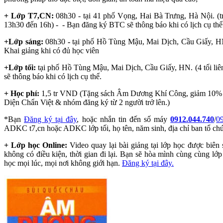
+ Lớp T7,CN:
08h30 -
tại 41 phố Vọng, Hai Bà Trưng, Hà Nội. (
13h30 đến 16h) -
- Bạn đăng ký BTC sẽ thông báo khi có lịch cụ thể
+Lớp sáng:
08h30
-
tại phố Hồ Tùng Mậu, Mai Dịch, Cầu Giấy,
Khai giảng khi có đủ học viên
+Lớp tối:
tại phố Hồ Tùng Mậu, Mai Dịch, Cầu Giấy, HN. (4 tối
sẽ thông báo khi có lịch cụ thể.
+ Học phí:
1,5 tr VND (Tặng sách Âm Dương Khí Công, giảm 10% ch
Diện Chẩn Việt & nhóm đăng ký từ 2 người trở lên.)
*Bạn
Đăng ký tại đây
, hoặc nhắn tin đến số máy
0912.044.740
/
0
ADKC t7,cn hoặc ADKC lớp tối, họ tên, năm sinh, địa chỉ ban tổ chức
+ Lớp học Online:
Video quay lại bài giảng tại lớp học được biên
không có điều kiện, thời gian đi lại. Bạn sẽ hòa mình cùng cùng lớp
học mọi lúc, mọi nơi không giới hạn.
Đăng ký tại đây.