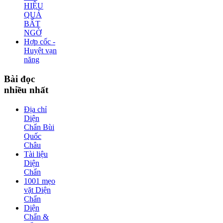
HIỆU
QUẢ
BẤT
NGỜ
Hợp cốc -
Huyệt vạn
năng
Bài
đọc
nhiều nhất
Địa chỉ
Diện
Chẩn Bùi
Quốc
Châu
Tài liệu
Diện
Chẩn
1001 mẹo
vặt Diện
Chẩn
Diện
Chẩn &