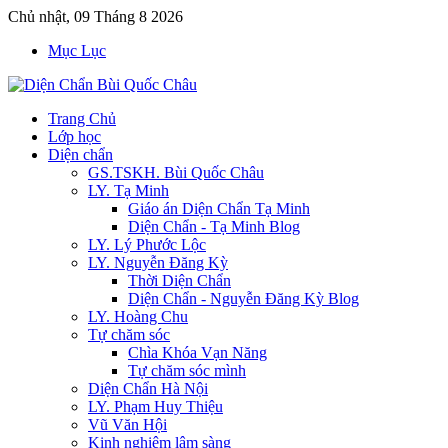
Chủ nhật, 09 Tháng 8 2026
Mục Lục
Trang Chủ
Lớp học
Diện chẩn
GS.TSKH. Bùi Quốc Châu
LY. Tạ Minh
Giáo án Diện Chẩn Tạ Minh
Diện Chẩn - Tạ Minh Blog
LY. Lý Phước Lộc
LY. Nguyễn Đăng Kỳ
Thời Diện Chẩn
Diện Chẩn - Nguyễn Đăng Kỳ Blog
LY. Hoàng Chu
Tự chăm sóc
Chìa Khóa Vạn Năng
Tự chăm sóc mình
Diện Chẩn Hà Nội
LY. Phạm Huy Thiệu
Vũ Văn Hội
Kinh nghiệm lâm sàng