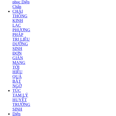
phục Diện
Chẩn
CHẢI
THÔNG
KINH
LẠC
PHƯƠNG
PHÁP
TRỊ LIỆU
DƯỠNG
SINH
ĐƠN
GIẢN
MANG
TỚI
HIỆU
QUẢ
BẤT
NGỜ
TÚC
TAM LÝ
HUYỆT
TRƯỜNG
SINH
Diện