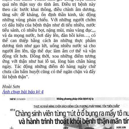
quá nên thận suy do tính âm. Điều trị bệnh này
theo các bước khai thông, điều chình âm dương,
tăng sức đề kháng, ổn định thần kinh, tác động
những vùng phản chiếu. Với những người chớm
có dấu hiệu của bệnh thận như đi tiểu nhiều, nước
tiểu sánh, có nhiều bọt, nặng mùi, màu vàng đục,,,
và da mọng nước, hơi dày lên, đàn hồi kém…, có
thể can thiệp bằng cách ăn những thực phẩm
dương tính như gạo lứt, uống nhiều nước sả cho
người ấm lên, tập thể dục làm ấm cơ thể và vận
động tốt hơn. Đồng thời, xoa những điểm tương
ứng với thận như hai lỗ tai, lòng bàn chân hàng
ngày. Tác động những điểm đó hàng ngày chứ
chưa cần bấm huyệt cũng có thể ngăn chặn và đẩy
lùi bệnh thận”.
Hoài Sơn
Ảnh chụp bài báo kỳ 4