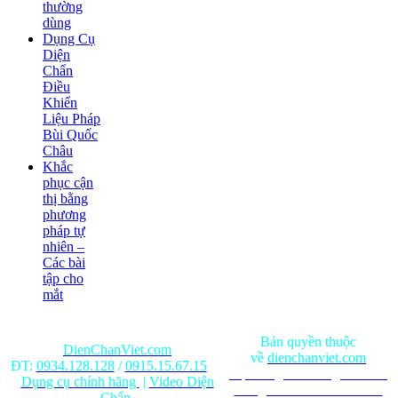
thường
dùng
Dụng Cụ
Diện
Chẩn
Điều
Khiển
Liệu Pháp
Bùi Quốc
Châu
Khắc
phục cận
thị bằng
phương
pháp tự
nhiên –
Các bài
tập cho
mắt
Bản quyền thuộc
DienChanViet.com
về
dienchanviet.com
ĐT:
0934.128.128
/
0915.15.67.15
Nội dung trên trang web chỉ
Dụng cụ chính hãng
|
Video Diện
mang tính chất tham khảo.
Chẩn