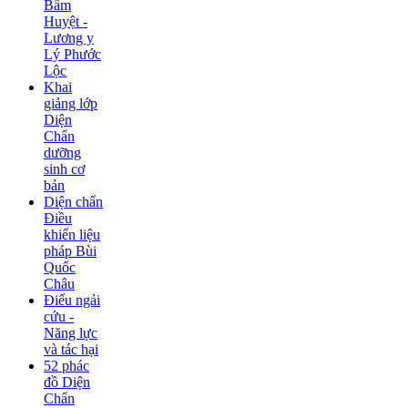
Bấm
Huyệt -
Lương y
Lý Phước
Lộc
Khai
giảng lớp
Diện
Chẩn
dưỡng
sinh cơ
bản
Diện chẩn
Điều
khiển liệu
pháp Bùi
Quốc
Châu
Điếu ngải
cứu -
Năng lực
và tác hại
52 phác
đồ Diện
Chẩn