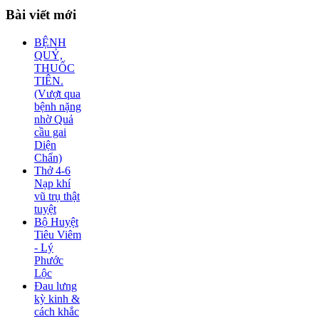
Bài
viết mới
BỆNH
QUỶ,
THUỐC
TIÊN.
(Vượt qua
bệnh nặng
nhờ Quả
cầu gai
Diện
Chẩn)
Thở 4-6
Nạp khí
vũ trụ thật
tuyệt
Bộ Huyệt
Tiêu Viêm
- Lý
Phước
Lộc
Đau lưng
kỳ kinh &
cách khắc