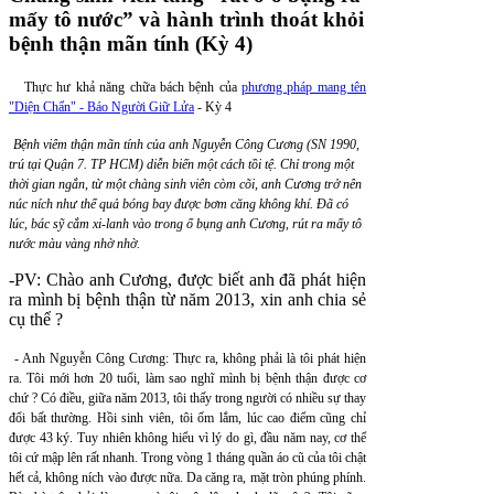
mấy tô nước” và hành trình thoát khỏi
bệnh thận mãn tính (Kỳ 4)
Thực hư khả năng chữa bách bệnh của
phương pháp mang tên
"Diện Chẩn" - Báo Người Giữ Lửa
- Kỳ 4
Bệnh viêm thận mãn tính của anh Nguyễn Công Cương (SN 1990,
trú tại Quận 7. TP HCM) diễn biến một cách tồi tệ. Chỉ trong một
thời gian ngắn, từ một chàng sinh viên còm cõi, anh Cương trở nên
núc ních như thể quả bóng bay được bơm căng không khí. Đã có
lúc, bác sỹ cắm xi-lanh vào trong ổ bụng anh Cương, rút ra mấy tô
nước màu vàng nhờ nhờ.
-PV: Chào anh Cương, được biết anh đã phát hiện
ra mình bị bệnh thận từ năm 2013, xin anh chia sẻ
cụ thể ?
- Anh Nguyễn Công Cương: Thực ra, không phải là tôi phát hiện
ra. Tôi mới hơn 20 tuổi, làm sao nghĩ mình bị bệnh thận được cơ
chứ ? Có điều, giữa năm 2013, tôi thấy trong người có nhiều sự thay
đổi bất thường. Hồi sinh viên, tôi ốm lắm, lúc cao điểm cũng chỉ
được 43 ký. Tuy nhiên không hiểu vì lý do gì, đầu năm nay, cơ thể
tôi cứ mập lên rất nhanh. Trong vòng 1 tháng quần áo cũ của tôi chật
hết cả, không ních vào được nữa. Da căng ra, mặt tròn phúng phính.