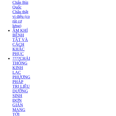
Chẩn Bùi
Quốc
Châu thật
vi diệu (co
rút cơ
lưng)
ÂM KHÍ
BỆNH
TẬT VÀ
CÁCH
KHẮC
PHỤC
????CHẢI
THÔNG
KINH
LẠC
PHƯƠNG
PHÁP
TRỊ LIỆU
DƯỠNG
SINH
ĐƠN
GIẢN
MANG
TỚI