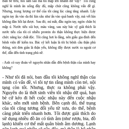
Bàn bè trêu, hỏi làm sao mà tôi mập lên nhanh dữ vậy? Tôi cũng
nghĩ là mình ăn uống đầy đủ, mập chút cũng không vấn đề gì.
Nhưng, trọng lượng cơ thể của tôi càng lúc càng tăng nhanh. Lấy
ngón tay ấn vào da thì lún sâu như ấn vào quả banh vậy, mà vết lún
không đàn hồi lại được. Sau đó, mí mắt, đầu ngón tay, ngón chân bị
mập ú. Nước tiểu sủi bọt, màu vàng, sau này bác sỹ giải thích là
nước tiểu của tôi có nhiều protein do thận không thực hiện được
chức năng lọc chất độc. Tôi cũng hơi lo lắng, nên giấu gia đình đến
bệnh viện để kiểm tra. Bác sỹ kết luận là tôi bị bệnh cầu thận phù
thũng, nói đơn giản là thận yếu, không đẩy được nước ra ngoài cơ
thể, dẫn đến tình trạng phù nề.
- Anh có suy đoán về nguyên nhân dẫn đến bệnh thận của mình hay
không?
- Như tôi đã nói, ban đầu tôi không nghĩ thận của
mình có vấn đề, vì tôi tự tin rằng mình còn trẻ, nội
tạng còn tốt. Nhưng, thực ra không phải vậy.
Nguyên do là thời sinh viên tôi nhậu dữ quá, bạn
bè cứ kéo đi hết cuộc nhậu này đến cuộc nhậu
khác, nên mới sinh bệnh. Bên cạnh đó, thể trạng
của tôi cũng tương đối yếu từ xưa, do thế, bệnh
càng phát triển nhanh hơn. Tôi được giải thích do
sử dụng nhiều đồ ăn có tính âm (như rượu, bia, đồ
lạnh) khiến cơ thể mất quân bình âm dương. Lạnh
gặp lạnh quá nhiều sẽ gây độc, mà thận là bộ phận