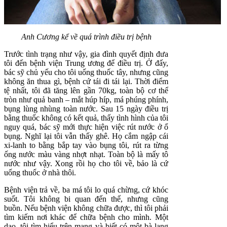
Anh Cương kể về quá trình điều trị bệnh
Trước tình trạng như vậy, gia đình quyết định đưa
tôi đến bệnh viện Trung ương để điều trị. Ở đấy,
bác sỹ chủ yếu cho tôi uống thuốc tây, nhưng cũng
không ăn thua gì, bệnh cứ tái đi tái lại. Thời điểm
tệ nhất, tôi đã tăng lên gần 70kg, toàn bộ cơ thể
tròn như quả banh – mắt húp híp, má phúng phính,
bụng lùng nhùng toàn nước. Sau 15 ngày điều trị
bằng thuốc không có kết quả, thấy tình hình của tôi
nguy quá, bác sỹ mới thực hiện việc rút nước ở ổ
bụng. Nghĩ lại tôi vẫn thấy ghê. Họ cắm ngập cái
xi-lanh to bằng bắp tay vào bụng tôi, rút ra từng
ống nước màu vàng nhợt nhạt. Toàn bộ là mấy tô
nước như vậy. Xong rồi họ cho tôi về, bảo là cứ
uống thuốc ở nhà thôi.
Bệnh viện trả về, ba má tôi lo quá chừng, cứ khóc
suốt. Tôi không bi quan đến thế, nhưng cũng
buồn. Nếu bệnh viện không chữa được, thì tôi phải
tìm kiếm nơi khác để chữa bệnh cho mình. Một
dạo, tôi tìm hiểu trên mạng và biết có một bà lang