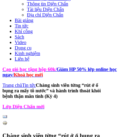
Thông tin Diện Chẩn
Tài liệu Diện Chẩn
Địa chỉ Diện Chẩn
Bài giảng
Tin tức
Khí công
Sách
Video
Dụng cụ
Kinh nghiệm
Liên hệ
Cạo gió bạc tặng hộp 60k
/
Giảm HP 50% lớp online học
ngay
/
Khoá học mới
Trang chủ
Tin tức
Chàng sinh viên từng “rút ở ổ
bụng ra mấy tô nước” và hành trình thoát khỏi
bệnh thận mãn tính (Kỳ 4)
Lớp Diện Chẩn mới
Chàng sinh viên từng “rút ở ổ bụng ra