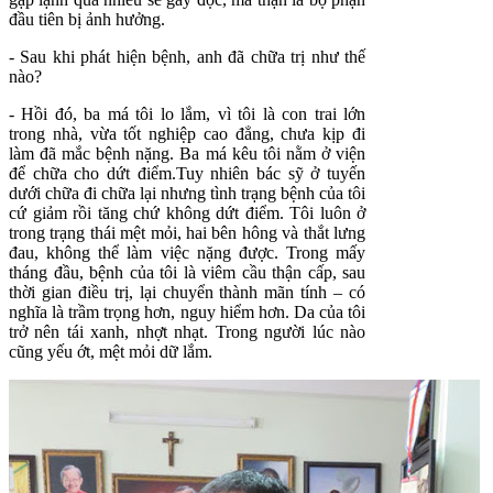
đầu tiên bị ảnh hưởng.
- Sau khi phát hiện bệnh, anh đã chữa trị như thế
nào?
- Hồi đó, ba má tôi lo lắm, vì tôi là con trai lớn
trong nhà, vừa tốt nghiệp cao đẳng, chưa kịp đi
làm đã mắc bệnh nặng. Ba má kêu tôi nằm ở viện
để chữa cho dứt điểm.Tuy nhiên bác sỹ ở tuyến
dưới chữa đi chữa lại nhưng tình trạng bệnh của tôi
cứ giảm rồi tăng chứ không dứt điểm. Tôi luôn ở
trong trạng thái mệt mỏi, hai bên hông và thắt lưng
đau, không thể làm việc nặng được. Trong mấy
tháng đầu, bệnh của tôi là viêm cầu thận cấp, sau
thời gian điều trị, lại chuyển thành mãn tính – có
nghĩa là trầm trọng hơn, nguy hiểm hơn. Da của tôi
trở nên tái xanh, nhợt nhạt. Trong người lúc nào
cũng yếu ớt, mệt mỏi dữ lắm.