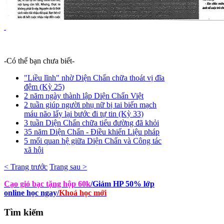
-Có thể bạn chưa biết-
"Liều lĩnh" nhờ Diện Chẩn chữa thoát vị đĩa
đệm (Kỳ 25)
2 năm ngày thành lập Diện Chẩn Việt
2 tuần giúp người phụ nữ bị tai biến mạch
máu não lấy lại bước đi tự tin (Kỳ 33)
3 tuần Diện Chẩn chữa tiểu đường đã khỏi
35 năm Diện Chẩn - Điều khiển Liệu pháp
5 mối quan hệ giữa Diện Chẩn và Công tác
xã hội
< Trang trước
Trang sau >
Cạo gió bạc tặng hộp 60k
/Giảm HP 50% lớp
online học ngay
/
Khoá học mới
Tìm
kiếm