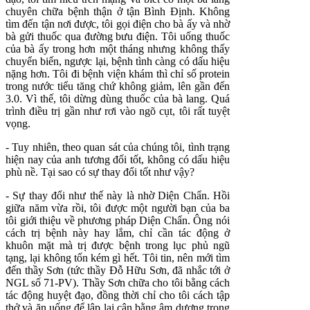
chuyên chữa bệnh thận ở tận Bình Định. Không
tìm đến tận nơi được, tôi gọi điện cho bà ấy và nhờ
bà gửi thuốc qua đường bưu điện. Tôi uống thuốc
của bà ấy trong hơn một tháng nhưng không thấy
chuyển biến, ngược lại, bệnh tình càng có dấu hiệu
nặng hơn. Tôi đi bệnh viện khám thì chỉ số protein
trong nước tiểu tăng chứ không giảm, lên gần đến
3.0. Vì thế, tôi dừng dùng thuốc của bà lang. Quá
trình điều trị gần như rơi vào ngõ cụt, tôi rất tuyệt
vọng.
- Tuy nhiên, theo quan sát của chúng tôi, tình trạng
hiện nay của anh tương đối tốt, không có dấu hiệu
phù nề. Tại sao có sự thay đổi tốt như vậy?
- Sự thay đổi như thế này là nhờ Diện Chẩn. Hồi
giữa năm vừa rồi, tôi được một người bạn của ba
tôi giới thiệu về phương pháp Diện Chẩn. Ông nói
cách trị bệnh này hay lắm, chỉ cần tác động ở
khuôn mặt mà trị được bệnh trong lục phủ ngũ
tạng, lại không tốn kém gì hết. Tôi tin, nên mới tìm
đến thầy Sơn (tức thầy Đỗ Hữu Sơn, đã nhắc tới ở
NGL số 71-PV). Thầy Sơn chữa cho tôi bằng cách
tác động huyệt đạo, đồng thời chỉ cho tôi cách tập
thở và ăn uống để lập lại cân bằng âm dương trong