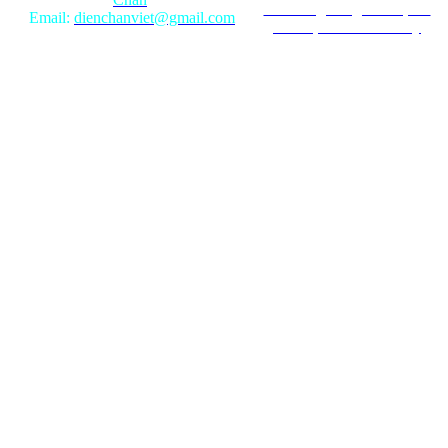
Ghi rõ nguồn gốc khi phát
Email:
dienchanviet@gmail.com
hành lại từ Website này