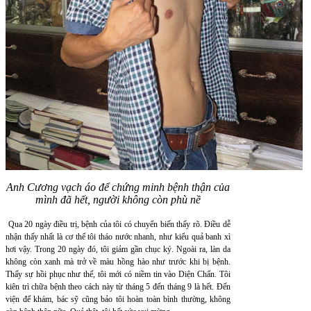
Anh Cương vạch áo để chứng minh bệnh thận của
mình đã hết, người không còn phù nề
Qua 20 ngày điều trị, bệnh của tôi có chuyển biến thấy rõ. Điều dễ
nhận thấy nhất là cơ thể tôi tháo nước nhanh, như kiểu quả banh xì
hơi vậy. Trong 20 ngày đó, tôi giảm gần chục ký. Ngoài ra, làn da
không còn xanh mà trở về màu hồng hào như trước khi bị bệnh.
Thấy sự hồi phục như thế, tôi mới có niềm tin vào Diện Chẩn. Tôi
kiên trì chữa bệnh theo cách này từ tháng 5 đến tháng 9 là hết. Đến
viện để khám, bác sỹ cũng bảo tôi hoàn toàn bình thường, không