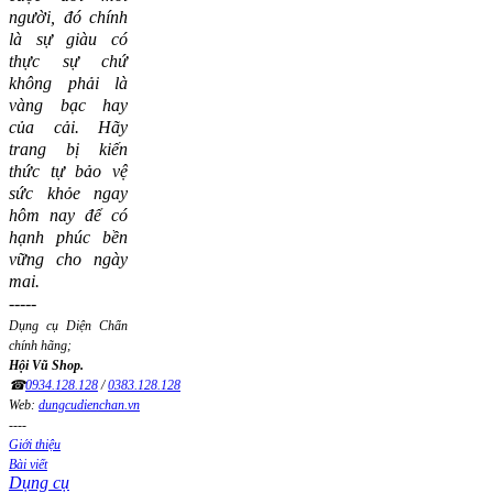
người, đó chính
là sự giàu có
thực sự chứ
không phải là
vàng bạc hay
của cải.
Hãy
trang bị kiến
thức tự bảo vệ
sức khỏe ngay
hôm nay để có
hạnh phúc bền
vững cho ngày
mai.
-----
Dụng cụ Diện Chẩn
chính hãng;
Hội Vũ Shop.
☎
0934.128.128
/
0383.128.128
Web:
dungcudienchan.vn
----
Giới thiệu
Bài viết
Dụng cụ