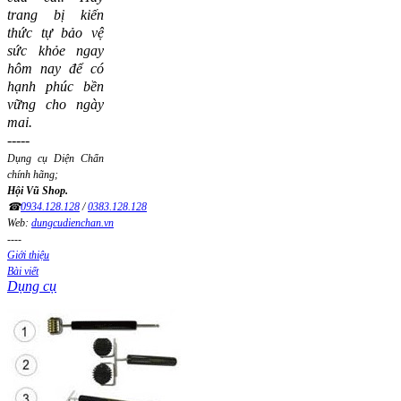
trang bị kiến
thức tự bảo vệ
sức khỏe ngay
hôm nay để có
hạnh phúc bền
vững cho ngày
mai.
-----
Dụng cụ Diện Chẩn
chính hãng;
Hội Vũ Shop.
☎
0934.128.128
/
0383.128.128
Web:
dungcudienchan.vn
----
Giới thiệu
Bài viết
Dụng cụ