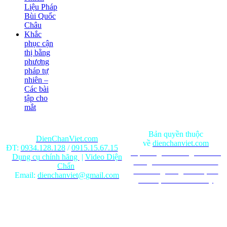
Liệu Pháp
Bùi Quốc
Châu
Khắc
phục cận
thị bằng
phương
pháp tự
nhiên –
Các bài
tập cho
mắt
Bản quyền thuộc
DienChanViet.com
về
dienchanviet.com
ĐT:
0934.128.128
/
0915.15.67.15
Nội dung trên trang web chỉ
Dụng cụ chính hãng
|
Video Diện
mang tính chất tham khảo.
Chẩn
Ghi rõ nguồn gốc khi phát
Email:
dienchanviet@gmail.com
hành lại từ Website này