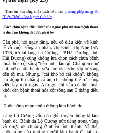
Thực hư khả năng chữa bách bệnh của
phương pháp mang tên
"Diện Chẩn" - Báo Người Giữ Lửa
Cách chữa bệnh “liều lĩnh” của người phụ nữ mắc bệnh thoát
vị đĩa đệm không đi được phải bò
Cần phải nói ngay rằng, nếu có điều kiện về kinh
tế và cuộc sống an nhàn, chị Đinh Thị Nhẹ (SN
1976, trú tại làng Lộ Cương, TP.Hải Dương, tỉnh
Hải Dương) cũng không lựa chọn cách chữa bệnh
thoái hóa cột sống “liều lĩnh” làm gì. Chẳng ai như
chị, vừa chữa bệnh, vừa làm việc sầm sập từ sáng
đến tối mịt. Nhưng, “cái khó bó cái khôn”, không
lao động thì chẳng có ăn, chị không thể rời công
việc lấy một ngày. Ai ngờ, chị vẫn có thể thoát
khỏi căn bệnh thoái hóa cột sống sau 5 tháng điều
trị.
Cuộc sống nhọc nhằn ở làng làm bánh đa
Làng Lộ Cương vốn có nghề truyền thống là làm
bánh đa. Bánh đa Lộ Cương nức tiếng trong vùng
và được ưa chuộng ở nhiều tỉnh thành. Vì thế,
cuộc sống của những người làm bánh đa tại Lộ