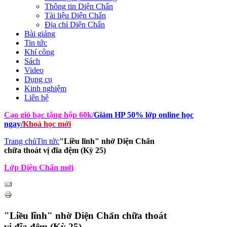
Thông tin Diện Chẩn
Tài liệu Diện Chẩn
Địa chỉ Diện Chẩn
Bài giảng
Tin tức
Khí công
Sách
Video
Dụng cụ
Kinh nghiệm
Liên hệ
Cạo gió bạc tặng hộp 60k
/
Giảm HP 50% lớp online học
ngay
/
Khoá học mới
Trang chủ
Tin tức
"Liều lĩnh" nhờ Diện Chẩn
chữa thoát vị đĩa đệm (Kỳ 25)
Lớp Diện Chẩn mới
"Liều lĩnh" nhờ Diện Chẩn chữa thoát
vị đĩa đệm (Kỳ 25)