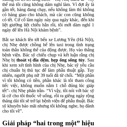
thế mà tôi cũng không dám nghỉ làm. Vì đợt ấy là
gần tết, hàng đang chạy, nếu không làm thì không
có hàng giao cho khách, mà các con cũng không
có tết. Cứ cố làm ngày này qua ngày khác, đến khi
liệt giường liệt chiếu hẳn rồi, tôi mới dàm nghỉ 1
ngày để lên Hà Nội khám bệnh”.
Bắt xe khách lên tới bến xe Lương Yên (Hà Nội),
chị Nhẹ được chồng bế lên taxi trong tình trạng
toàn thân không thể của động được. Họ vào thẳng
bệnh viện. Bác sỹ chiếu chụp và kết luận rằng chị
Nhẹ bị
thoát vị đĩa đệm
,
hẹp ống sống tủy
. Sau
khi xem xét tình hình của chị Nhẹ, bác sỹ yêu cầu
chị chuẩn bị thủ tục để làm phẫu thuật gấp. Tuy
nhiên, người phụ nữ 39 tuổi đã từ chối. “Một phần
vì tôi không có tiền, phần khác là tôi tham công
tiếc việc, không muốn nằm 1 chỗ đúng lúc giáp
tết”- chị Nhẹ phân trần- “Vì vậy, tôi nói với bác sỹ
là cứ cho tôi thuốc về uống, rồi ra giêng ngày rộng
tháng dài tôi sẽ trở lại bệnh viện để phẫu thuật. Bác
sỹ khuyên bảo mãi nhưng tôi không nghe, họ đành
cho tôi về”.
Giải pháp “hai trong một” hiệu