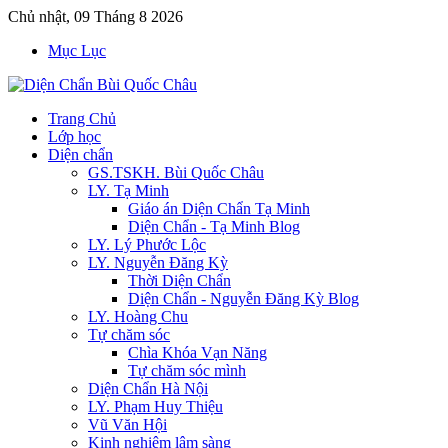
Chủ nhật, 09 Tháng 8 2026
Mục Lục
Trang Chủ
Lớp học
Diện chẩn
GS.TSKH. Bùi Quốc Châu
LY. Tạ Minh
Giáo án Diện Chẩn Tạ Minh
Diện Chẩn - Tạ Minh Blog
LY. Lý Phước Lộc
LY. Nguyễn Đăng Kỳ
Thời Diện Chẩn
Diện Chẩn - Nguyễn Đăng Kỳ Blog
LY. Hoàng Chu
Tự chăm sóc
Chìa Khóa Vạn Năng
Tự chăm sóc mình
Diện Chẩn Hà Nội
LY. Phạm Huy Thiệu
Vũ Văn Hội
Kinh nghiệm lâm sàng