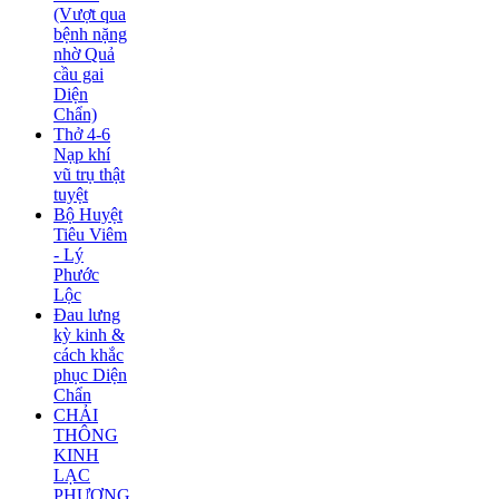
(Vượt qua
bệnh nặng
nhờ Quả
cầu gai
Diện
Chẩn)
Thở 4-6
Nạp khí
vũ trụ thật
tuyệt
Bộ Huyệt
Tiêu Viêm
- Lý
Phước
Lộc
Đau lưng
kỳ kinh &
cách khắc
phục Diện
Chẩn
CHẢI
THÔNG
KINH
LẠC
PHƯƠNG