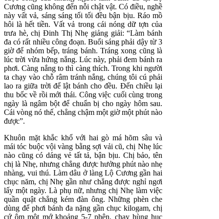
Cương cũng không đến nỗi chật vật. Có điều, nghề
này vất vả, sáng sáng tối tối đều bận bịu. Ráo mồ
hôi là hết tiền. Vất vả trong cái nóng dữ tợn của
trưa hè, chị Đinh Thị Nhẹ giảng giải: “Làm bánh
đa có rất nhiều công đoạn. Buổi sáng phải dậy từ 3
giờ để nhóm bếp, tráng bánh. Tráng xong cũng là
lúc trời vừa hứng nắng. Lúc này, phải đem bánh ra
phơi. Càng nắng to thì càng thích. Trong khi người
ta chạy vào chỗ râm tránh nắng, chúng tôi cú phải
lao ra giữa trời để lật bánh cho đều. Đến chiều lại
thu bốc về rồi mới thái. Công việc cuối cùng trong
ngày là ngâm bột để chuẩn bị cho ngày hôm sau.
Cái vòng nó thế, chẳng chậm một giờ một phút nào
được”.
Khuôn mặt khắc khổ với hai gò má hõm sâu và
mái tóc buộc vội vàng bằng sợi vải cũ, chị Nhẹ lúc
nào cũng có dáng vẻ tất tả, bận bịu. Chị bảo, tên
chị là Nhẹ, nhưng chẳng được hưởng phút nào nhẹ
nhàng, vui thú. Làm dâu ở làng Lộ Cương gần hai
chục năm, chị Nhẹ gần như chẳng được nghỉ ngơi
lấy một ngày. Là phụ nữ, nhưng chị Nhẹ làm việc
quần quật chẳng kém đàn ông. Những phèn che
dùng để phơi bánh đa nặng gần chục kilogam, chị
cứ ôm một mớ khoảng 5-7 phên, chạy hùng hục