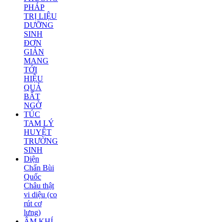
PHÁP
TRỊ LIỆU
DƯỠNG
SINH
ĐƠN
GIẢN
MANG
TỚI
HIỆU
QUẢ
BẤT
NGỜ
TÚC
TAM LÝ
HUYỆT
TRƯỜNG
SINH
Diện
Chẩn Bùi
Quốc
Châu thật
vi diệu (co
rút cơ
lưng)
ÂM KHÍ