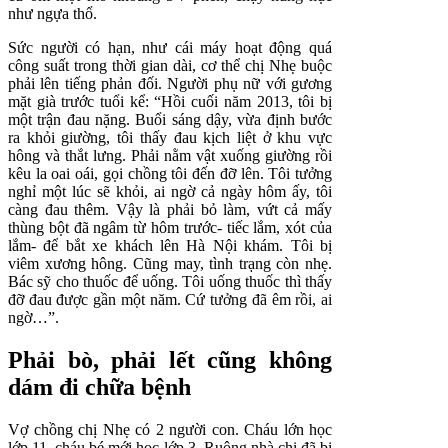
như ngựa thổ.
Sức người có hạn, như cái máy hoạt động quá
công suất trong thời gian dài, cơ thể chị Nhẹ buộc
phải lên tiếng phản đối. Người phụ nữ với gương
mặt già trước tuổi kể: “Hồi cuối năm 2013, tôi bị
một trận đau nặng. Buổi sáng dậy, vừa định bước
ra khỏi giường, tôi thấy đau kịch liệt ở khu vực
hông và thắt lưng. Phải nằm vật xuống giường rồi
kêu la oai oái, gọi chồng tôi đến đỡ lên. Tôi tưởng
nghỉ một lúc sẽ khỏi, ai ngờ cả ngày hôm ấy, tôi
càng đau thêm. Vậy là phải bỏ làm, vứt cả mấy
thùng bột đã ngâm từ hôm trước- tiếc lắm, xót của
lắm- để bắt xe khách lên Hà Nội khám. Tôi bị
viêm xương hông. Cũng may, tình trạng còn nhẹ.
Bác sỹ cho thuốc để uống. Tôi uống thuốc thì thấy
đỡ đau được gần một năm. Cứ tưởng đã êm rồi, ai
ngờ…”.
Phải bò, phải lết cũng không
dám đi chữa bệnh
Vợ chồng chị Nhẹ có 2 người con. Cháu lớn học
lớp 11, cháu bé mới học lớp 3. Ruộng nhà chị đã bị