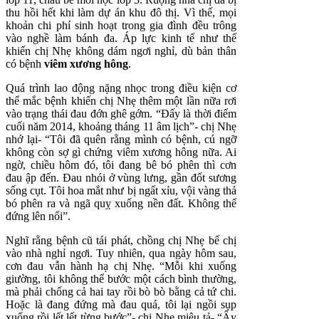
thu hồi hết khi làm dự án khu đô thị. Vì thế, mọi
khoản chi phí sinh hoạt trong gia đình đều trông
vào nghề làm bánh đa. Áp lực kinh tế như thế
khiến chị Nhẹ không dám ngơi nghỉ, dù bản thân
có bệnh
viêm xương hông
.
Quá trình lao động nặng nhọc trong điều kiện cơ
thể mắc bệnh khiến chị Nhẹ thêm một lần nữa rơi
vào trạng thái đau đớn ghê gớm. “Đấy là thời điểm
cuối năm 2014, khoảng tháng 11 âm lịch”- chị Nhẹ
nhớ lại- “Tôi đã quên rằng mình có bệnh, cú ngỡ
không còn sợ gì chứng viêm xương hông nữa. Ai
ngờ, chiều hôm đó, tôi đang bê bó phên thì cơn
đau ập đến. Đau nhói ở vùng lưng, gần đốt sương
sống cụt. Tôi hoa mắt như bị ngất xỉu, vội vàng thả
bó phên ra và ngã quỵ xuống nền đất. Không thể
đứng lên nổi”.
Nghĩ rằng bệnh cũ tái phát, chồng chị Nhẹ bế chị
vào nhà nghỉ ngơi. Tuy nhiên, qua ngày hôm sau,
cơn đau vẫn hành hạ chị Nhẹ. “Mỗi khi xuống
giường, tôi không thể bước một cách bình thường,
mà phải chống cả hai tay rồi bò bò bằng cả tứ chi.
Hoặc là đang đứng mà đau quá, tôi lại ngồi sụp
xuống rồi lết lết từng bước”- chị Nhẹ miêu tả- “Ấy