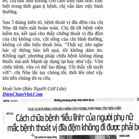
tết, chị hầu như không còn cảm thấy đau đớn. Đặc
biệt trong thời gian tị bệnh, chị vẫn làm việc bình
thường.
Sau 5 tháng kiên trì, bệnh thoát vị đĩa đệm của chị
Nhẹ đã biến mât hoàn toàn. Chị đã tới bệnh viện
kiểm tra, kết quả cho thấy chứng thoát vị đĩa đệm
của chị không còn, cột sống của chị bình thường,
không có dấu hiệu thoái hóa. “Thật sự, khi nghe
bác sỹ thông báo kết quả, tôi không dám tin.
Không ngờ, phương pháp chữa bệnh không dùng
thuốc mà anh Mạnh áp dụng lại hay như vậy. Vừa
chữa bệnh, vừa có thể lao động. Tôi thấy rất tuyệt
vời”- chị Nhẹ lắc tay chúng tôi, thốt lên như vậy
khi tiễn chúng tôi ra cửa.
Hoài Sơn (Báo Người Giữ Lửa)
DienChanViet.Com