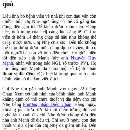
quả
Liều lĩnh bỏ bệnh viện về nhà khi cơn đau vẫn còn
nhức nhỗi, chị Nhẹ ngỡ rằng có thể cố gắng lao
động đến gần tết để kiếm được món tiền. Đáng
tiếc, tình trạng của hcij càng lúc càng tệ. Chị ra
viện từ hôm 14 tháng chạp thì hầu như không thể
đi lại được nữa. Chị Nhẹ chia sẻ: “Đến lúc không
thể chịu đựng được nữa, đang định đi viện, thì có
một người bà con vô tình đến chơi. Họ giới thiệu
tôi đến gặp anh Mạnh (tức anh
Nguyễn Huy
Mạnh
, nhân vật trong báo NGL số trước- PV). Họ
nói rằng anh Mạnh đã chữa một số bệnh nhân
thoát vị đĩa đệm
. Đặc biệt là trong quá trình chữa
bệnh, vẫn có thể làm việc được”.
Chị Nhẹ tìm gặp anh Mạnh vào ngày 22 tháng
Chạp. Xem xét tình hình của bệnh nhân, anh Mạnh
khẳng định có thể chữa thoát vị đĩa đệm cho chị
Nhẹ bằng
Phương pháp Diện Chẩn
. Hàng ngày,
khoảng gần trưa- tức là thời điểm tương đối với
nghề làm bánh đa- chị Nhẹ được chồng đưa đến
nhà anh Mạnh để điều trị. Chỉ sau 3 ngày, cơn đau
thoát vị đĩa đệm của chị Nhẹ đã giảm nhiều. Đến