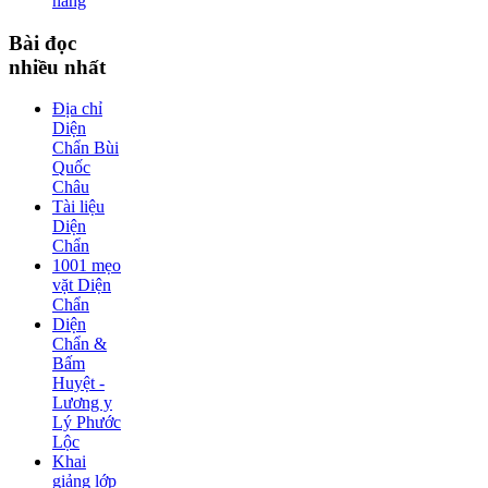
năng
Bài
đọc
nhiều nhất
Địa chỉ
Diện
Chẩn Bùi
Quốc
Châu
Tài liệu
Diện
Chẩn
1001 mẹo
vặt Diện
Chẩn
Diện
Chẩn &
Bấm
Huyệt -
Lương y
Lý Phước
Lộc
Khai
giảng lớp