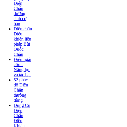
Diện
Chẩn
dưỡng
sinh cơ
bản
Diện chẩn
Điều
khiển liệu
pháp Bùi
Quốc
Châu
Điếu ngải
cứu -
Năng lực
và tác hại
52 phác
đồ Diện
Chẩn
thường
dùng
Dụng Cụ
Diện
Chẩn
Điều
Khiển