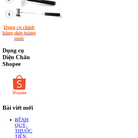
Dụng cụ chính
hãng ship toàng
quốc
Dụng
cụ
Diện Chẩn
Shopee
Bài
viết mới
BỆNH
QUỶ,
THUỐC
TIÊN.