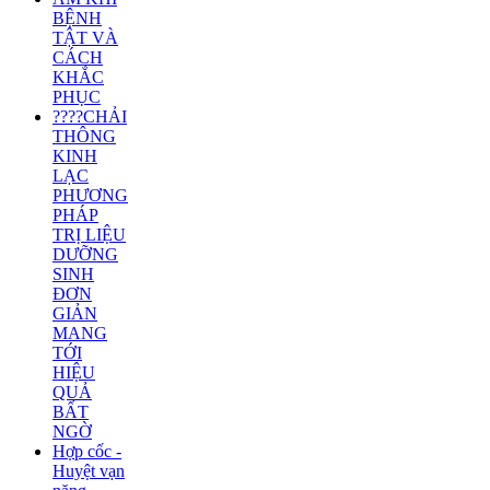
BỆNH
TẬT VÀ
CÁCH
KHẮC
PHỤC
????CHẢI
THÔNG
KINH
LẠC
PHƯƠNG
PHÁP
TRỊ LIỆU
DƯỠNG
SINH
ĐƠN
GIẢN
MANG
TỚI
HIỆU
QUẢ
BẤT
NGỜ
Hợp cốc -
Huyệt vạn