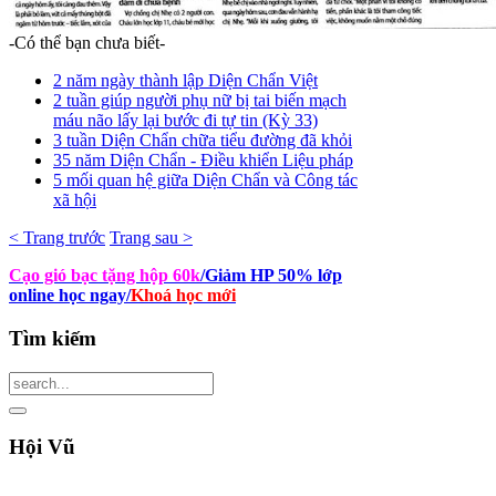
-Có thể bạn chưa biết-
2 năm ngày thành lập Diện Chẩn Việt
2 tuần giúp người phụ nữ bị tai biến mạch
máu não lấy lại bước đi tự tin (Kỳ 33)
3 tuần Diện Chẩn chữa tiểu đường đã khỏi
35 năm Diện Chẩn - Điều khiển Liệu pháp
5 mối quan hệ giữa Diện Chẩn và Công tác
xã hội
< Trang trước
Trang sau >
Cạo gió bạc tặng hộp 60k
/Giảm HP 50% lớp
online học ngay
/
Khoá học mới
Tìm
kiếm
Hội
Vũ