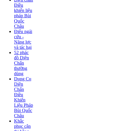
Điều
khiển liệu
pháp Bùi
Quốc
Châu
Điếu ngải
cứu -
Năng lực
và tác hại
52 phác
đồ Diện
Chẩn
thường
dùng
Dụng Cụ
Diện
Chẩn
Điều
Khiển
Liệu Pháp
Bùi Quốc
Châu
Khắc
phục cận