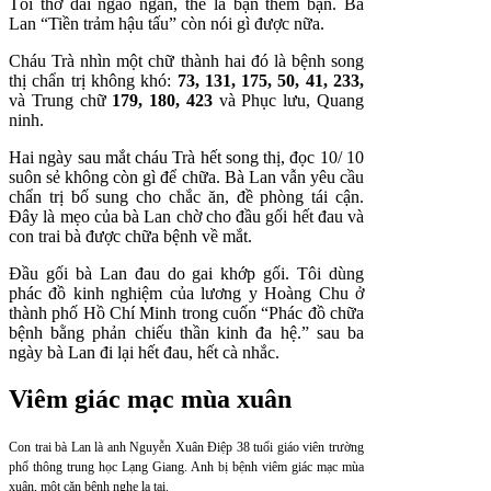
Tôi thở dài ngao ngán, thế là bận thêm bận. Bà
Lan “Tiền trảm hậu tấu” còn nói gì được nữa.
Cháu Trà nhìn một chữ thành hai đó là bệnh song
thị chẩn trị không khó:
73, 131, 175, 50, 41, 233,
và Trung chữ
179, 180, 423
và Phục lưu, Quang
ninh.
Hai ngày sau mắt cháu Trà hết song thị, đọc 10/ 10
suôn sẻ không còn gì để chữa. Bà Lan vẫn yêu cầu
chẩn trị bố sung cho chắc ăn, đề phòng tái cận.
Đây là mẹo của bà Lan chờ cho đầu gối hết đau và
con trai bà được chữa bệnh về mắt.
Đầu gối bà Lan đau do gai khớp gối. Tôi dùng
phác đồ kinh nghiệm của lương y Hoàng Chu ở
thành phố Hồ Chí Minh trong cuốn “Phác đồ chữa
bệnh bằng phản chiếu thần kinh đa hệ.” sau ba
ngày bà Lan đi lại hết đau, hết cà nhắc.
Viêm giác mạc mùa xuân
Con trai bà Lan là anh Nguyễn Xuân Điệp 38 tuổi giáo viên trường
phổ thông trung học Lạng Giang. Anh bị bệnh viêm giác mạc mùa
xuân, một căn bệnh nghe lạ tai.