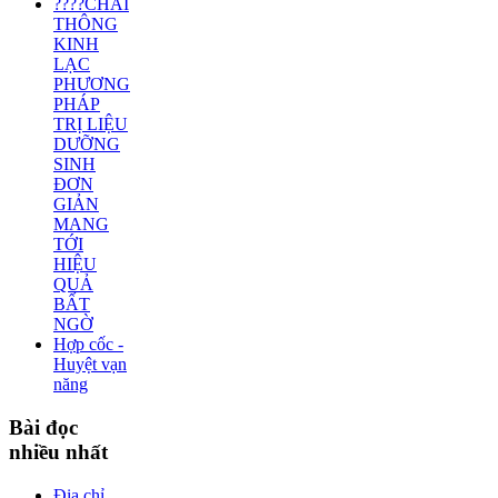
????CHẢI
THÔNG
KINH
LẠC
PHƯƠNG
PHÁP
TRỊ LIỆU
DƯỠNG
SINH
ĐƠN
GIẢN
MANG
TỚI
HIỆU
QUẢ
BẤT
NGỜ
Hợp cốc -
Huyệt vạn
năng
Bài
đọc
nhiều nhất
Địa chỉ