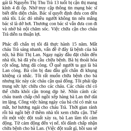
gái là Nguyễn Thị Thu Trà 13 tuổi bị cận thị mang
kính 4 đi ốp. Nhờ truy cập thông tin mạng bác sĩ
biết đến diện chẩn. Bác sĩ quyết định đưa con đến
nhà tôi. Lúc đó nhiều người không tin nên mắng
bác sĩ là dở hơi. Thương con bác sĩ vẫn đưa con đi
và nhờ bà nội chăm sóc. Việc chữa cận cho cháu
Trà diễn ra thuận lợi.
Phác đồ chẩn trị tôi đã thực hành 15 năm. Mắt
cháu Trà sáng nhanh, vấn đề ở đây là bệnh của bà
nội, bà Bùi Thị Lan. Ngay ngày đầu đặt chân đến
nhà tôi, bà đã yêu cầu chữa bệnh. Bà bị thoái hóa
cột sống, lưng đã còng. Ở quê người ta gọi là bà
Lan còng. Bà còn bị đau đầu gối chân đi khụng
khiệng cà nhắc. Tôi rất muốn chữa bệnh cho bà
nhưng lúc này các cháu cận quá đông. Tôi phải tập
trung sức lực chữa cho các cháu. Các cháu chỉ có
thể chữa khỏi cận trong dịp hè. Nhìn cảnh các
cháu tranh chấp chỗ ngồi xếp hàng bà Lan thở dài
im lặng. Công việc hàng ngày của bà chỉ có mát xa
mắt, hơ hương ngải cho cháu Trà. Thời gian rảnh
rỗi bà ngồi bệt ở thềm nhà tôi xem chữa cận. Thế
rồi một việc đột xuất xảy ra, bà Lan làm tôi cảm
động. Từ cảm động đến vị nể, tôi đành chấp nhận
chữa bệnh cho bà Lan. (Việc đột xuất gì, hồi sau sẽ