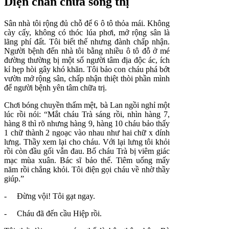
Diện chẩn chữa song thị
Sân nhà tôi rộng đủ chỗ để 6 ô tô thỏa mái. Không
cày cấy, không có thóc lúa phơi, mở rộng sân là
lãng phí đất. Tôi biết thế nhưng đành chấp nhận.
Người bệnh đến nhà tôi bằng nhiều ô tô đỗ ở mé
đường thường bị một số người tâm địa độc ác, ích
kỉ hẹp hòi gây khó khăn. Tôi bảo con cháu phá bớt
vườn mở rộng sân, chấp nhận thiệt thòi phần mình
để người bệnh yên tâm chữa trị.
Chơi bóng chuyền thấm mệt, bà Lan ngồi nghỉ một
lúc rồi nói: “Mắt cháu Trà sáng rồi, nhìn hàng 7,
hàng 8 thì rõ nhưng hàng 9, hàng 10 cháu bảo thấy
1 chữ thành 2 ngoạc vào nhau như hai chữ x dính
lưng. Thầy xem lại cho cháu. Với lại lưng tôi khỏi
rồi còn đầu gối vẫn đau. Bố cháu Trà bị viêm giác
mạc mùa xuân. Bác sĩ bảo thế. Tiêm uống mấy
năm rồi chẳng khỏi. Tôi điện gọi cháu về nhờ thầy
giúp.”
- Đừng vội! Tôi gạt ngay.
- Cháu đã đến cầu Hiệp rồi.