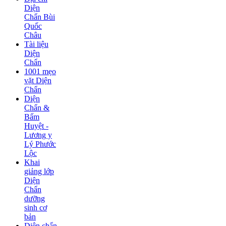
Diện
Chẩn Bùi
Quốc
Châu
Tài liệu
Diện
Chẩn
1001 mẹo
vặt Diện
Chẩn
Diện
Chẩn &
Bấm
Huyệt -
Lương y
Lý Phước
Lộc
Khai
giảng lớp
Diện
Chẩn
dưỡng
sinh cơ
bản
Diện chẩn