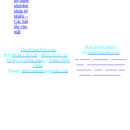
thị bằng
phương
pháp tự
nhiên –
Các bài
tập cho
mắt
Bản quyền thuộc
DienChanViet.com
về
dienchanviet.com
ĐT:
0934.128.128
/
0915.15.67.15
Nội dung trên trang web chỉ
Dụng cụ chính hãng
|
Video Diện
mang tính chất tham khảo.
Chẩn
Ghi rõ nguồn gốc khi phát
Email:
dienchanviet@gmail.com
hành lại từ Website này