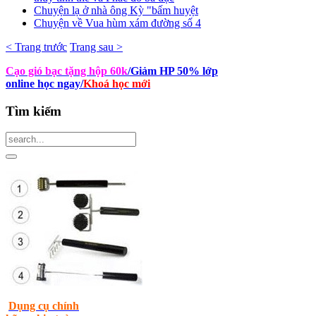
Chuyện lạ ở nhà ông Kỳ "bấm huyệt
Chuyện về Vua hùm xám đường số 4
< Trang trước
Trang sau >
Cạo gió bạc tặng hộp 60k
/Giảm HP 50% lớp
online học ngay
/
Khoá học mới
Tìm
kiếm
Dụng cụ chính