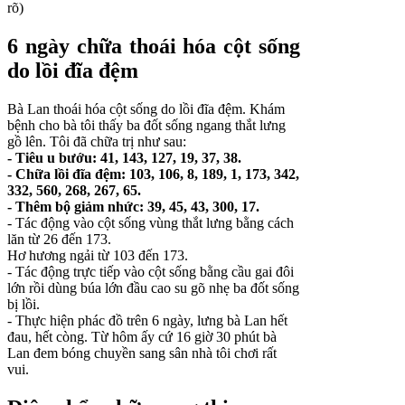
rõ)
6 ngày chữa thoái hóa cột sống
do lồi đĩa đệm
Bà Lan thoái hóa cột sống do lồi đĩa đệm. Khám
bệnh cho bà tôi thấy ba đốt sống ngang thắt lưng
gồ lên. Tôi đã chữa trị như sau:
- Tiêu u bướu: 41, 143, 127, 19, 37, 38.
- Chữa lồi đĩa đệm: 103, 106, 8, 189, 1, 173, 342,
332, 560, 268, 267, 65.
- Thêm bộ giảm nhức: 39, 45, 43, 300, 17.
- Tác động vào cột sống vùng thắt lưng bằng cách
lăn từ 26 đến 173.
Hơ hương ngải từ 103 đến 173.
- Tác động trực tiếp vào cột sống bằng cầu gai đôi
lớn rồi dùng búa lớn đầu cao su gõ nhẹ ba đốt sống
bị lồi.
- Thực hiện phác đồ trên 6 ngày, lưng bà Lan hết
đau, hết còng. Từ hôm ấy cứ 16 giờ 30 phút bà
Lan đem bóng chuyền sang sân nhà tôi chơi rất
vui.