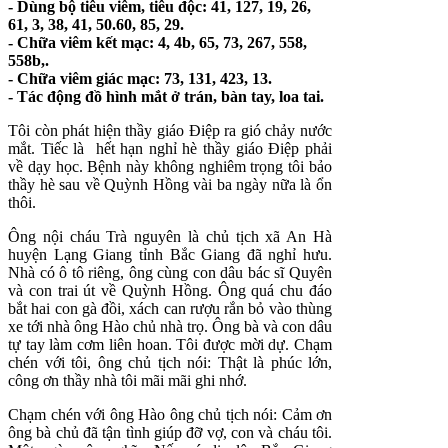
- Dùng bộ tiêu viêm, tiêu độc: 41, 127, 19, 26,
61, 3, 38, 41, 50.60, 85, 29.
- Chữa viêm kết mạc: 4, 4b, 65, 73, 267, 558,
558b,.
- Chữa viêm giác mạc: 73, 131, 423, 13.
- Tác động đồ hình mắt ở trán, bàn tay, loa tai.
Tôi còn phát hiện thầy giáo Điệp ra gió chảy nước
mắt. Tiếc là hết hạn nghỉ hè thầy giáo Điệp phải
về dạy học. Bệnh này không nghiêm trọng tôi bảo
thầy hè sau về Quỳnh Hồng vài ba ngày nữa là ổn
thôi.
Ông nội cháu Trà nguyên là chủ tịch xã An Hà
huyện Lạng Giang tỉnh Bắc Giang đã nghỉ hưu.
Nhà có ô tô riêng, ông cùng con dâu bác sĩ Quyên
và con trai út về Quỳnh Hồng. Ông quá chu đáo
bắt hai con gà đồi, xách can rượu rắn bỏ vào thùng
xe tới nhà ông Hào chủ nhà trọ. Ông bà và con dâu
tự tay làm cơm liên hoan. Tôi được mời dự. Chạm
chén với tôi, ông chủ tịch nói: Thật là phúc lớn,
công ơn thầy nhà tôi mãi mãi ghi nhớ.
Chạm chén với ông Hào ông chủ tịch nói: Cảm ơn
ông bà chủ đã tận tình giúp đỡ vợ, con và cháu tôi.