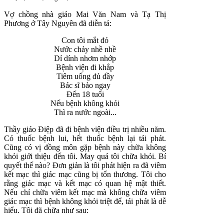
Vợ chồng nhà giáo Mai Văn Nam và Tạ Thị
Phương ở Tây Nguyên đã diễn tả:
Con tôi mắt đỏ
Nước chảy nhề nhề
Dỉ dính nhơm nhớp
Bệnh viện đi khắp
Tiêm uống đủ đầy
Bác sĩ bảo ngay
Đến 18 tuổi
Nếu bệnh không khỏi
Thì ra nước ngoài...
Thầy giáo Điệp đã đi bệnh viện điều trị nhiều năm.
Có thuốc bệnh lui, hết thuốc bệnh lại tái phát.
Cũng có vị đồng môn gặp bệnh này chữa không
khỏi giới thiệu đến tôi. May quá tôi chữa khỏi. Bí
quyết thế nào? Đơn giản là tôi phát hiện ra đã viêm
kết mạc thì giác mạc cũng bị tổn thương. Tôi cho
rằng giác mạc và kết mạc có quan hệ mật thiết.
Nếu chỉ chữa viêm kết mạc mà không chữa viêm
giác mạc thì bệnh không khỏi triệt để, tái phát là dễ
hiểu. Tôi đã chữa như sau: