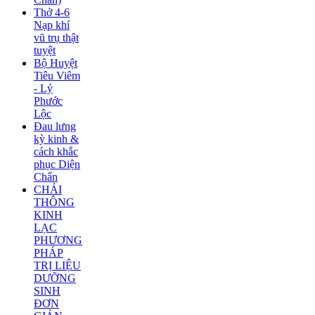
Thở 4-6
Nạp khí
vũ trụ thật
tuyệt
Bộ Huyệt
Tiêu Viêm
- Lý
Phước
Lộc
Đau lưng
kỳ kinh &
cách khắc
phục Diện
Chẩn
CHẢI
THÔNG
KINH
LẠC
PHƯƠNG
PHÁP
TRỊ LIỆU
DƯỠNG
SINH
ĐƠN