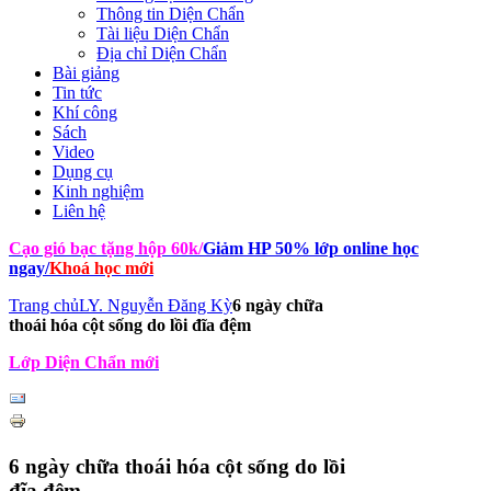
Thông tin Diện Chẩn
Tài liệu Diện Chẩn
Địa chỉ Diện Chẩn
Bài giảng
Tin tức
Khí công
Sách
Video
Dụng cụ
Kinh nghiệm
Liên hệ
Cạo gió bạc tặng hộp 60k
/
Giảm HP 50% lớp online học
ngay
/
Khoá học mới
Trang chủ
LY. Nguyễn Đăng Kỳ
6 ngày chữa
thoái hóa cột sống do lồi đĩa đệm
Lớp Diện Chẩn mới
6 ngày chữa thoái hóa cột sống do lồi
đĩa đệm