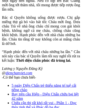
Một ngày nên nghĩa. Nếu có dịp lên Bắc Giang
mời ông tới thăm nhà, tôi mong được tiếp rượu ông
lần nữa.
Bác sĩ Quyên không uống được rượu. Chị gắp
miếng thịt gà bỏ vào bát tôi: Cháu mời ông. Đưa
cháu Trà về nhà ông cháu chỉ mong con gái khỏi
bệnh, không ngờ cả mẹ cháu, chồng cháu cũng
khỏi bệnh. Hạnh phúc đến với nhà cháu những ba
lần. Cháu tin rằng từ nay không còn ai mắng cháu
là dở hơi.
“Hạnh phúc đến với nhà cháu những ba lần.” Câu
nói này của bác sĩ Quyên làm tôi suy nghĩ rồi rút ra
kết luận:
Thời diện chẩn phúc đã trùng lai.
Lương y Nguyễn Đăng Kỳ
@
dienchanviet.com
-Có thể bạn chưa biết-
5 ngày Diện Chẩn trẻ thiểu năng trí tuệ cất
tiếng chào
Bay trên cầu Hiệp - Diện Chẩn chữa bại liệt
42 năm
Chữa cận thị rất khó rất vui - Phần 1 - Đục
thủy tinh thể và Phác đồ ba đục