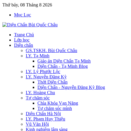
Thứ bảy, 08 Tháng 8 2026
Mục Lục
Trang Chủ
Lớp học
Diện chẩn
GS.TSKH. Bùi Quốc Châu
LY. Tạ Minh
Giáo án Diện Chẩn Tạ Minh
Diện Chẩn - Tạ Minh Blog
LY. Lý Phước Lộc
LY. Nguyễn Đăng Kỳ
Thời Diện Chẩn
Diện Chẩn - Nguyễn Đăng Kỳ Blog
LY. Hoàng Chu
Tự chăm sóc
Chìa Khóa Vạn Năng
Tự chăm sóc mình
Diện Chẩn Hà Nội
LY. Phạm Huy Thiệu
Vũ Văn Hội
Kinh nghiệm lâm sàng