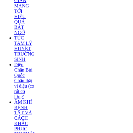
GIẢN
MANG
TỚI
HIỆU
QUẢ
BẤT
NGỜ
TÚC
TAM LÝ
HUYỆT
TRƯỜNG
SINH
Diện
Chẩn Bùi
Quốc
Châu thật
vi diệu (co
rút cơ
lưng)
ÂM KHÍ
BỆNH
TẬT VÀ
CÁCH
KHẮC
PHỤC