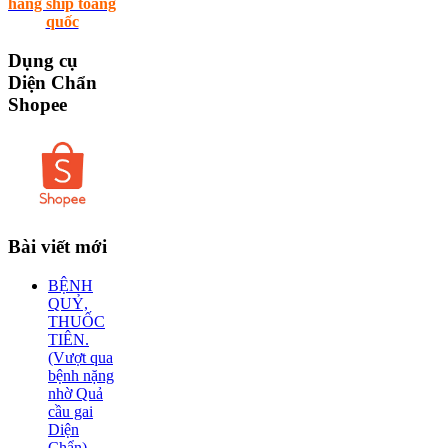
hãng ship toàng
quốc
Dụng
cụ
Diện Chẩn
Shopee
Bài
viết mới
BỆNH
QUỶ,
THUỐC
TIÊN.
(Vượt qua
bệnh nặng
nhờ Quả
cầu gai
Diện
Chẩn)