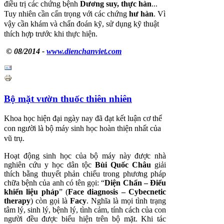
điều trị các chứng bệnh
Dương suy, thực hàn
...
Tuy nhiên cần cẩn trọng với các chứng
hư hàn
. Vì
vậy cần khám và chẩn đoán kỹ, sử dụng kỹ thuật
thích hợp trước khi thực hiện.
© 08/2014 -
www.dienchanviet.com
Bộ mặt vườn thuốc thiên nhiên
Khoa học hiện đại ngày nay đã đạt kết luận cơ thể
con người là bộ máy sinh học hoàn thiện nhất của
vũ trụ.
Hoạt động sinh học của bộ máy này được nhà
nghiên cứu y học dân tộc
Bùi Quốc Châu
giải
thích bằng thuyết phản chiếu trong phương pháp
chữa bệnh của anh có tên gọi: “
Diện Chẩn
–
Điểu
khiển liệu pháp
” (
Face diagnosis – Cybecnetic
therapy
) còn gọi là
Facy
. Nghĩa là mọi tình trạng
tâm lý, sinh lý, bệnh lý, tình cảm, tính cách của con
người đều được biểu hiện trên bộ mặt. Khi tác