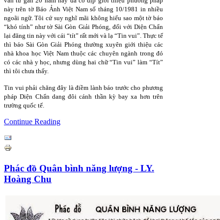
văn từ gần 20 năm nay đã có dịp giới thiệu phương pháp
này trên tờ Báo Ảnh Việt Nam số tháng 10/1981 in nhiều
ngoãi ngữ. Tôi cứ suy nghĩ mãi không hiểu sao một tờ báo
“khó tính” như tờ Sài Gòn Giải Phóng, đối với Diện Chẩn
lại đăng tin này với cái “tít” rất mới và lạ “Tin vui”. Thực tế
thì báo Sài Gòn Giải Phóng thường xuyên giới thiệu các
nhà khoa học Việt Nam thuộc các chuyên ngành trong đó
có các nhà y học, nhưng dùng hai chữ “Tin vui” làm “Tít”
thì tôi chưa thấy.
Tin vui phải chăng đây là điềm lành báo trước cho phương
pháp Diện Chẩn dang đôi cánh thần kỳ bay xa hơn trên
trường quốc tế.
Continue Reading
Phác đồ Quân bình năng lượng - LY.
Hoàng Chu