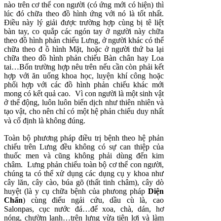
nào trên cơ thể con người (có ứng mới có hiện) thì
lúc đó chữa theo đồ hình ứng với nó là tốt nhất.
Ðiều này lý giải được trường hợp cùng bị tê liệt
bàn tay, co quắp các ngón tay ở người này chữa
theo đồ hình phản chiếu Lưng, ở người khác có thể
chữa theo đ ồ hình Mặt, hoặc ở người thứ ba lại
chữa theo đồ hình phản chiếu Bàn chân hay Loa
tai…Bốn trường hợp nêu trên nếu cần còn phải kết
hợp với ăn uống khoa học, luyện khí công hoặc
phối hợp với các đồ hình phản chiếu khác mới
mong có kết quả cao. Vì con người là một sinh vật
ở thể động, luôn luôn biến dịch như thiên nhiên và
tạo vật, cho nên chỉ có một hệ phản chiếu duy nhất
và cố định là không đúng.
Toàn bộ phương pháp điều trị bệnh theo hệ phản
chiếu trên Lưng đều không có sự can thiệp của
thuốc men và cũng không phải dùng đến kim
châm. Lưng phản chiếu toàn bộ cơ thể con người,
chúng ta có thể xử dụng các dụng cụ y khoa như
cây lăn, cây cào, búa gõ (thất tinh châm), cây dò
huyệt (là y cụ chữa bệnh của phưong pháp
Diện
Chẩn
) cùng điếu ngải cứu, dầu cù là, cao
Salonpas, cục nước đá…để xoa, chà, dán, hơ
nóng, chườm lạnh…trên lưng vừa tiện lợi và làm