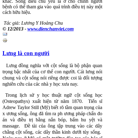
khác. Song điều chủ yếu là ở chỗ chính người
bệnh có thể tham gia vào quá trình điều trị này một
cách hữu hiệu.
Tác giả: Lương Y Hoàng Chu
© 12/2013 -
www.dienchanviet.com
Lưng là con người
Lưng đồng nghĩa với cột sống là bộ phận quan
trọng bậc nhất của cơ thể con người. Cái lưng nói
chung và cột sống nói riêng được coi là đối tượng
nghiên cứu của các nhà y học xưa nay.
Trong lịch sử y học thuật ngữ cột sống học
(Osteopathys) xuất hiện từ năm 1870. Tiến sĩ
Adrew Taylor Still (Mỹ) biết rõ tầm quan trọng của
x ương sống, ông đã tìm ra ph ương pháp chẩn đo
án và điều trị bằng nắn bóp, bấm hu yệt và
massage. Ðề tài của ông tập trung vào các dây
chằng cột sống, các dây thần kinh dưới tủy sống.