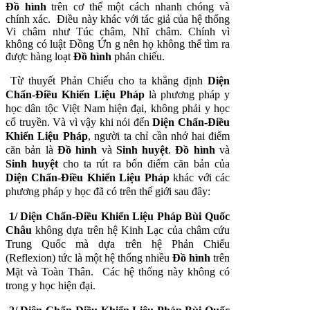
Đồ hình
trên cơ thể một cách nhanh chóng và
chính xác. Ðiều này khác với tác giả của hệ thống
Vi châm như Túc châm, Nhĩ châm. Chính vì
không có luật Ðồng Ứn g nên họ không thể tìm ra
được hàng loạt
Đồ hình
phản chiếu.
Từ thuyết Phản Chiếu cho ta khẳng định
Diện
Chẩn-Ðiều Khiển Liệu Pháp
là phương pháp y
học dân tộc Việt Nam hiện đại, không phải y học
cổ truyền. Và vì vậy khi nói đến
Diện Chẩn-Ðiều
Khiển Liệu Pháp
, người ta chỉ cần nhớ hai điểm
căn bản là
Đồ hình
và
Sinh huyệt
.
Đồ hình
và
Sinh huyệt
cho ta rút ra bốn điểm căn bản của
Diện Chẩn-Ðiều Khiển Liệu Pháp
khác với các
phương pháp y học đã có trên thế giới sau đây:
1/
Diện Chẩn-Ðiều Khiển Liệu Pháp Bùi Quốc
Châu
không dựa trên hệ Kinh Lạc của châm cứu
Trung Quốc mà dựa trên hệ Phản Chiếu
(Reflexion) tức là một hệ thống nhiều
Đồ hình
trên
Mặt và Toàn Thân. Các hệ thống này không có
trong y học hiện đại.