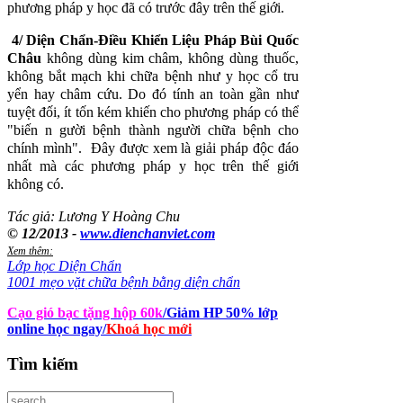
phương pháp y học đã có trước đây trên thế giới.
4/
Diện Chẩn-Ðiều Khiển Liệu Pháp
Bùi Quốc
Châu
không dùng kim châm, không dùng thuốc,
không bắt mạch khi chữa bệnh như y học cổ tru
yển hay châm cứu. Do đó tính an toàn gần như
tuyệt đối, ít tốn kém khiến cho phương pháp có thể
"biến n gười bệnh thành người chữa bệnh cho
chính mình". Ðây được xem là giải pháp độc đáo
nhất mà các phương pháp y học trên thế giới
không có.
Tác giả: Lương Y Hoàng Chu
© 12/2013 -
www.dienchanviet.com
Xem thêm:
Lớp học Diện Chẩn
1001 mẹo vặt chữa bệnh bằng diện chẩn
Cạo gió bạc tặng hộp 60k
/Giảm HP 50% lớp
online học ngay
/
Khoá học mới
Tìm
kiếm