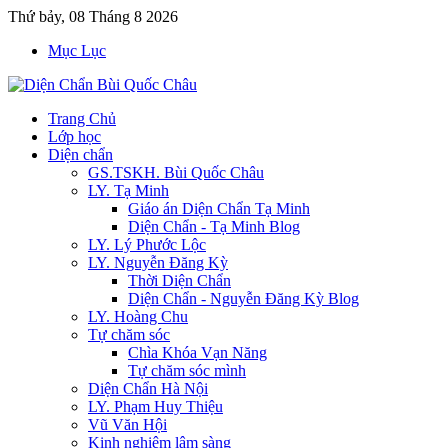
Thứ bảy, 08 Tháng 8 2026
Mục Lục
Trang Chủ
Lớp học
Diện chẩn
GS.TSKH. Bùi Quốc Châu
LY. Tạ Minh
Giáo án Diện Chẩn Tạ Minh
Diện Chẩn - Tạ Minh Blog
LY. Lý Phước Lộc
LY. Nguyễn Đăng Kỳ
Thời Diện Chẩn
Diện Chẩn - Nguyễn Đăng Kỳ Blog
LY. Hoàng Chu
Tự chăm sóc
Chìa Khóa Vạn Năng
Tự chăm sóc mình
Diện Chẩn Hà Nội
LY. Phạm Huy Thiệu
Vũ Văn Hội
Kinh nghiệm lâm sàng