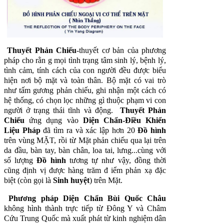
Thuyết Phản Chiếu
-thuyết cơ bản của phương
pháp cho rằn g mọi tình trạng tâm sinh lý, bệnh lý,
tình cảm, tính cách của con người đều được biểu
hiện nơi bộ mặt và toàn thân. Bộ mặt có vai trò
như tấm gương phản chiếu, ghi nhận một cách có
hệ thống, có chọn lọc những gì thuộc phạm vi con
người ở trạng thái tĩnh và động.
Thuyết Phản
Chiếu
ứng dụng vào
Diện Chẩn-Ðiều Khiển
Liệu Pháp
đã tìm ra
và xác lập hơn 20
Đồ hình
trên vùng MẶT, rồi từ Mặt phản chiếu qua lại trên
da đầu, bàn tay, bàn chân, loa tai, lưng...cùng với
số lượng
Đồ hình
tương tự như vậy, đồng thời
cũng định vị được hàng trăm đ iểm phản xạ đặc
biệt (còn gọi là
Sinh huyệt
) trên Mặt.
Phương pháp Diện Chẩn
Bùi Quốc Châu
không hình thành trực tiếp từ Ðông Y và Châm
Cứu Trung Quốc mà xuất phát từ kinh nghiệm dân