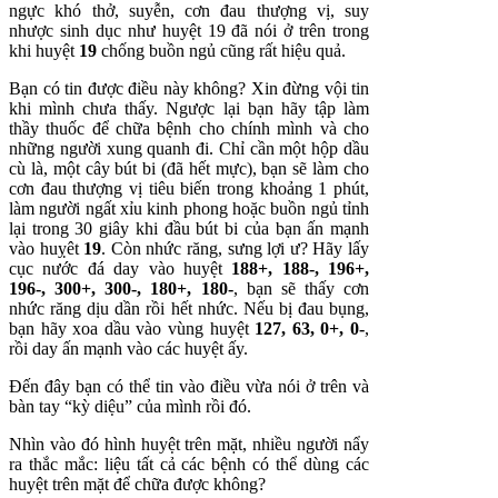
ngực khó thở, suyễn, cơn đau thượng vị, suy
nhược sinh dục như huyệt
19
đã nói ở trên trong
khi huyệt
19
chống buồn ngủ cũng rất hiệu quả.
Bạn có tin được điều này không? Xin đừng vội tin
khi mình chưa thấy. Ngược lại bạn hãy tập làm
thầy thuốc để chữa bệnh cho chính mình và cho
những người xung quanh đi. Chỉ cần một hộp dầu
cù là, một cây bút bi (đã hết mực), bạn sẽ làm cho
cơn đau thượng vị tiêu biến trong khoảng 1 phút,
làm người ngất xỉu kinh phong hoặc buồn ngủ tỉnh
lại trong 30 giây khi đầu bút bi của bạn ấn mạnh
vào huỵêt
19
. Còn nhức răng, sưng lợi ư? Hãy lấy
cục nước đá day vào huyệt
188+, 188-, 196+,
196-, 300+, 300-, 180+, 180-
, bạn sẽ thấy cơn
nhức răng dịu dần rồi hết nhức. Nếu bị đau bụng,
bạn hãy xoa dầu vào vùng huyệt
127, 63, 0+, 0-
,
rồi day ấn mạnh vào các huyệt ấy.
Đến đây bạn có thể tin vào điều vừa nói ở trên và
bàn tay “kỳ diệu” của mình rồi đó.
Nhìn vào đó hình huyệt trên mặt, nhiều người nẩy
ra thắc mắc: liệu tất cả các bệnh có thể dùng các
huyệt trên mặt để chữa được không?