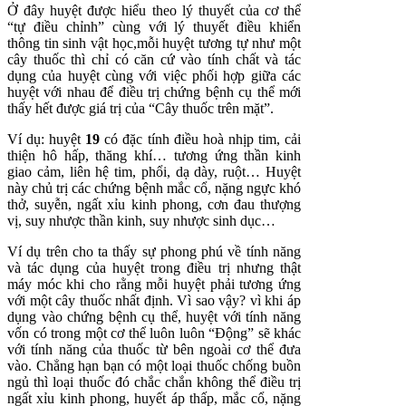
Ở đây huyệt được hiểu theo lý thuyết của cơ thể
“tự điều chỉnh” cùng với lý thuyết điều khiển
thông tin sinh vật học,mỗi huyệt tương tự như một
cây thuốc thì chỉ có căn cứ vào tính chất và tác
dụng của huyệt cùng với việc phối hợp giữa các
huyệt với nhau để điều trị chứng bệnh cụ thể mới
thấy hết được giá trị của “Cây thuốc trên mặt”.
Ví dụ: huyệt
19
có đặc tính điều hoà nhịp tim, cải
thiện hô hấp, thăng khí… tương ứng thần kinh
giao cảm, liên hệ tim, phổi, dạ dày, ruột… Huyệt
này chủ trị các chứng bệnh mắc cổ, nặng ngực khó
thở, suyễn, ngất xỉu kinh phong, cơn đau thượng
vị, suy nhược thần kinh, suy nhược sinh dục…
Ví dụ trên cho ta thấy sự phong phú về tính năng
và tác dụng của huyệt trong điều trị nhưng thật
máy móc khi cho rằng mỗi huyệt phải tương ứng
với một cây thuốc nhất định. Vì sao vậy? vì khi áp
dụng vào chứng bệnh cụ thể, huyệt với tính năng
vốn có trong một cơ thể luôn luôn “Động” sẽ khác
với tính năng của thuốc từ bên ngoài cơ thể đưa
vào. Chẳng hạn bạn có một loại thuốc chống buồn
ngủ thì loại thuốc đó chắc chắn không thể điều trị
ngất xỉu kinh phong, huyết áp thấp, mắc cổ, nặng