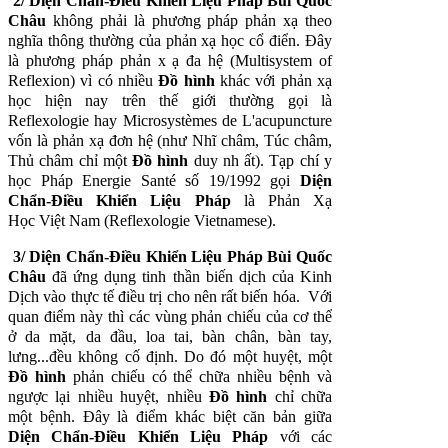
2/
Diện Chẩn-Ðiều Khiển Liệu Pháp
Bùi Quốc
Châu
không phải là phương pháp phản xạ theo
nghĩa thông thường của phản xạ học cổ điển. Ðây
là phương pháp phản x ạ đa hệ (Multisystem of
Reflexion) vì có nhiều
Đồ hình
khác với phản xạ
học hiện nay trên thế giới thường gọi là
Reflexologie hay Microsystèmes de L'acupuncture
vốn là phản xạ đơn hệ (như Nhĩ châm, Túc châm,
Thủ châm chỉ một
Đồ hình
duy nh ất). Tạp chí y
học Pháp Energie Santé số 19/1992 gọi
Diện
Chẩn-Ðiều Khiển Liệu Pháp
là Phản Xạ
Học
Việt Nam (Reflexologie Vietnamese).
3/
Diện Chẩn-Ðiều Khiển Liệu Pháp
Bùi Quốc
Châu
đã ứng dụng tinh thần biến dịch của Kinh
Dịch vào thực tế điều trị cho nên rất biến hóa. Với
quan điểm này thì các vùng phản chiếu của cơ thể
ở da mặt, da đầu, loa tai, bàn chân, bàn tay,
lưng...đều không cố định. Do đó một huyệt, một
Đồ hình
phản chiếu có thể chữa nhiều bệnh và
ngược lại nhiều huyệt, nhiều
Đồ hình
chỉ chữa
một bệnh. Ðây là điểm khác biệt căn bản giữa
Diện Chẩn-Ðiều Khiển Liệu Pháp
với các