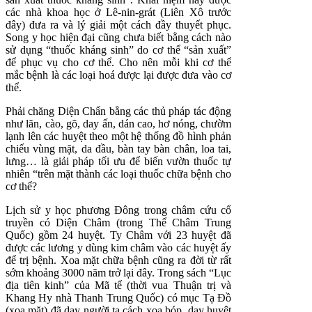
các nhà khoa học ở Lê-nin-grát (Liên Xô trước
đây) đưa ra và lý giải một cách đầy thuyết phục.
Song y học hiện đại cũng chưa biết bằng cách nào
sử dụng “thuốc kháng sinh” do cơ thể “sản xuất”
để phục vụ cho cơ thể. Cho nên mỗi khi cơ thể
mắc bệnh là các loại hoá được lại được đưa vào cơ
thể.
Phải chăng Diện Chẩn bằng các thủ pháp tác động
như lăn, cào, gõ, day ấn, dán cao, hơ nóng, chườm
lạnh lên các huyệt theo một hệ thống đồ hình phản
chiếu vùng mặt, da đầu, bàn tay bàn chân, loa tai,
lưng… là giải pháp tối ưu để biến vườn thuốc tự
nhiên “trên mặt thành các loại thuốc chữa bệnh cho
cơ thể?
Lịch sử y học phương Đông trong châm cứu cổ
truyền có Diện Châm (trong Thể Châm Trung
Quốc) gồm 24 huyệt. Ty Châm với 23 huyệt đã
được các lương y dùng kim châm vào các huyệt ấy
để trị bệnh. Xoa mặt chữa bệnh cũng ra đời từ rất
sớm khoảng 3000 năm trở lại đây. Trong sách “Lục
địa tiên kinh” của Mã tể (thời vua Thuận trị và
Khang Hy nhà Thanh Trung Quốc) có mục Tạ Đồ
(xoa mặt) đã dạy người ta cách xoa bóp, day huyệt