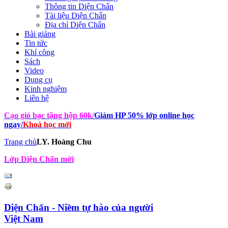
Thông tin Diện Chẩn
Tài liệu Diện Chẩn
Địa chỉ Diện Chẩn
Bài giảng
Tin tức
Khí công
Sách
Video
Dụng cụ
Kinh nghiệm
Liên hệ
Cạo gió bạc tặng hộp 60k
/
Giảm HP 50% lớp online học
ngay
/
Khoá học mới
Trang chủ
LY. Hoàng Chu
Lớp Diện Chẩn mới
Diện Chẩn - Niềm tự hào của người
Việt Nam