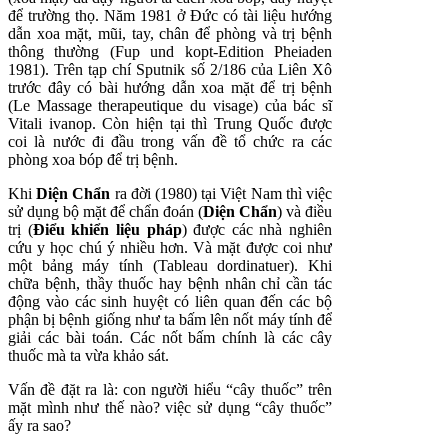
để trường thọ. Năm 1981 ở Đức có tài liệu hướng
dẫn xoa mặt, mũi, tay, chân để phòng và trị bệnh
thông thường (Fup und kopt-Edition Pheiaden
1981). Trên tạp chí Sputnik số 2/186 của Liên Xô
trước đây có bài hướng dẫn xoa mặt để trị bệnh
(Le Massage therapeutique du visage) của bác sĩ
Vitali ivanop. Còn hiện tại thì Trung Quốc được
coi là nước đi đầu trong vấn đề tổ chức ra các
phòng xoa bóp để trị bệnh.
Khi
Diện Chẩn
ra đời (1980) tại Việt Nam thì việc
sử dụng bộ mặt để chẩn đoán (
Diện Chẩn
) và điều
trị (
Điểu khiển liệu pháp
) được các nhà nghiên
cứu y học chú ý nhiều hơn. Và mặt được coi như
một bảng máy tính (Tableau dordinatuer). Khi
chữa bệnh, thầy thuốc hay bệnh nhân chỉ cần tác
động vào các sinh huyệt có liên quan đến các bộ
phận bị bệnh giống như ta bấm lên nốt máy tính để
giải các bài toán. Các nốt bấm chính là các cây
thuốc mà ta vừa khảo sát.
Vấn đề đặt ra là: con người hiểu “cây thuốc” trên
mặt mình như thế nào? việc sử dụng “cây thuốc”
ấy ra sao?