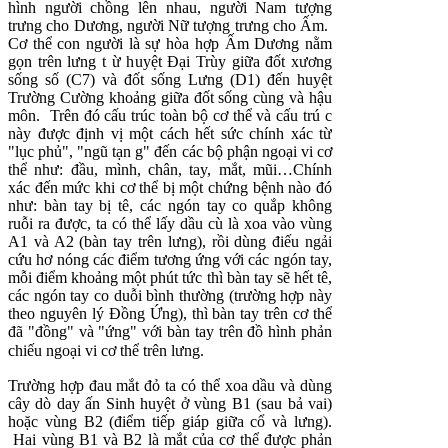
hình người chồng lên nhau, người Nam tượng
trưng cho Dương, người Nữ tượng trưng cho Ấm.
Cơ thể con người là sự hòa hợp Ấm Dương nằm
gọn trên lưng t ừ huyệt Ðại Trùy giữa đốt xương
sống số (C7) và đốt sống Lưng (D1) đến huyệt
Trường Cường khoảng giữa đốt sống cùng và hậu
môn. Trên đó cấu trúc toàn bộ cơ thể và cấu trú c
này được định vị một cách hết sức chính xác từ
"lục phủ", "ngũ tạn g" đến các bộ phận ngoại vi cơ
thể như: đầu, mình, chân, tay, mắt, mũi…Chính
xác đến mức khi cơ thể bị một chứng bệnh nào đó
như: bàn tay bị tê, các ngón tay co quắp không
ruỗi ra được, ta có thể lấy dầu cù là xoa vào vùng
A1 và A2 (bàn tay trên lưng), rồi dùng điếu ngải
cứu hơ nóng các điểm tương ứng với các ngón tay,
mỗi điểm khoảng một phút tức thì bàn tay sẽ hết tê,
các ngón tay co duỗi bình thường (trường hợp này
theo nguyên lý Ðồng Ứng), thì bàn tay trên cơ thể
đã "đồng" và "ứng" với bàn tay trên đồ hình phản
chiếu ngoại vi cơ thể trên lưng.
Trường hợp đau mắt đỏ ta có thể xoa dầu và dùng
cây dò day ấn Sinh huyệt ở vùng B1 (sau bả vai)
hoặc vùng B2 (điểm tiếp giáp giữa cổ và lưng).
Hai vùng B1 và B2 là mắt của cơ thể được phản