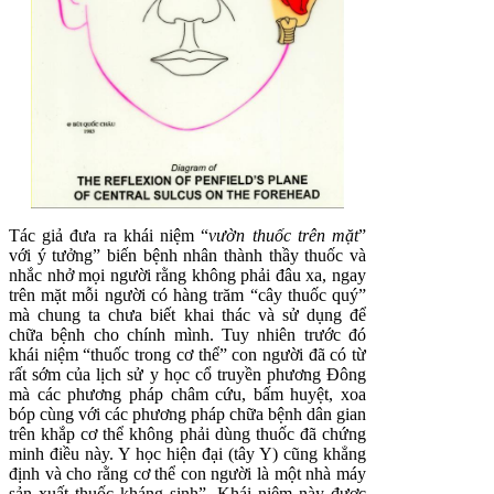
Tác giả đưa ra khái niệm “
vườn thuốc trên mặt
”
với ý tưởng” biến bệnh nhân thành thầy thuốc và
nhắc nhở mọi người rằng không phải đâu xa, ngay
trên mặt mỗi người có hàng trăm “cây thuốc quý”
mà chung ta chưa biết khai thác và sử dụng để
chữa bệnh cho chính mình. Tuy nhiên trước đó
khái niệm “thuốc trong cơ thể” con người đã có từ
rất sớm của lịch sử y học cổ truyền phương Đông
mà các phương pháp châm cứu, bấm huyệt, xoa
bóp cùng với các phương pháp chữa bệnh dân gian
trên khắp cơ thể không phải dùng thuốc đã chứng
minh điều này. Y học hiện đại (tây Y) cũng khẳng
định và cho rằng cơ thể con người là một nhà máy
sản xuất thuốc kháng sinh”. Khái niệm này được