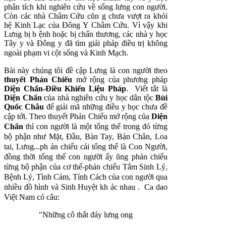
phân tích khi nghiên cứu về sống lưng con người.
Còn các nhà Châm Cứu cũn g chưa vượt ra khỏi
hệ Kinh Lạc của Ðông Y Châm Cứu. Vì vậy khi
Lưng bị b ệnh hoặc bị chấn thương, các nhà y học
Tây y và Ðông y đã tìm giải pháp điều trị không
ngoài phạm vi cột sống và Kinh Mạch.
Bài này chúng tôi đề cập Lưng là con người theo
thuyết Phản Chiếu
mở rộng của phương pháp
Diện Chẩn
-Ðiều Khiển Liệu Pháp
. Viết tắt là
Diện Chẩn
của nhà nghiên cứu y học dân tộc
Bùi
Quốc Châu
để giải mã những điều y học chưa đề
cập tới.
Theo thuyết Phản Chiếu mở rộng của
Diện
Chẩn
thì con người là một tổng thể trong đó từng
bộ phận
như Mặt, Ðầu, Bàn Tay, Bàn Chân, Loa
tai, Lưng...ph ản chiếu cái tổng thể là Con Người,
đồng thời
tổng thể con người ấy ũng phản chiếu
từng bộ phận của cơ thể-phản chiếu Tâm Sinh Lý,
Bệnh Lý, Tình
Cảm, Tính Cách của con người qua
nhiều đồ hình và Sinh Huyệt kh ác nhau . Ca dao
Việt Nam có câu:
"Những cô thắt đáy lưng ong