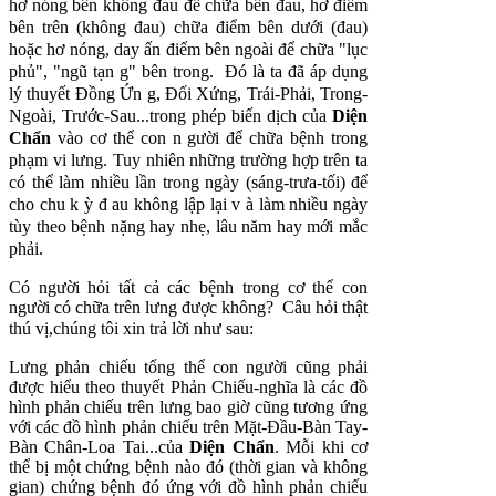
hơ nóng bên không đau để chữa bên đau, hơ điểm
bên trên (không đau) chữa điểm bên dưới (đau)
hoặc hơ nóng, day ấn điểm bên ngoài để chữa "lục
phủ", "ngũ tạn g" bên trong. Ðó là ta đã áp dụng
lý thuyết Ðồng Ứn g, Ðối Xứng, Trái-Phải, Trong-
Ngoài, Trước-Sau...trong phép biến dịch của
Diện
Chẩn
vào cơ thể con n gười để chữa bệnh trong
phạm vi lưng. Tuy nhiên những trường hợp trên ta
có thể làm nhiều lần trong ngày (sáng-trưa-tối) để
cho chu k ỳ đ au không lập lại v à làm nhiều ngày
tùy theo bệnh nặng
hay nhẹ, lâu năm hay mới mắc
phải.
Có người hỏi tất cả các bệnh trong cơ thể con
người có chữa trên lưng được không? Câu hỏi thật
thú vị,
chúng tôi xin trả lời như sau:
Lưng phản chiếu tổng thể con người cũng phải
được hiểu theo thuyết Phản Chiếu-nghĩa là các đồ
hình phản chiếu trên lưng bao giờ cũng tương ứng
với các đồ hình phản chiếu trên Mặt-Ðầu-Bàn Tay-
Bàn Chân-Loa Tai...của
Diện Chẩn
. Mỗi khi cơ
thể bị một chứng bệnh nào đó (thời gian và không
gian) chứng bệnh đó ứng với đồ hình phản chiếu