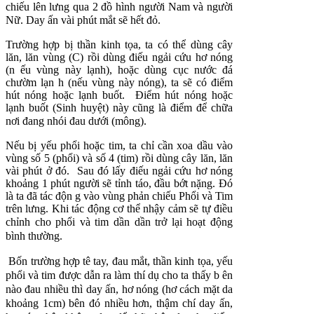
chiếu lên lưng qua 2 đồ hình người Nam và người
Nữ. Day ấn vài phút mắt sẽ hết đỏ.
Trường hợp bị thần kinh tọa, ta có thể dùng cây
lăn, lăn vùng (C) rồi dùng điếu ngải cứu hơ nóng
(n ếu vùng này lạnh), hoặc dùng cục nước đá
chườm lạn h (nếu vùng này nóng), ta sẽ có điểm
hút nóng hoặc lạnh buốt. Ðiểm hút nóng hoặc
lạnh buốt (Sinh huyệt) này cũng là điểm để chữa
nơi đang nhói đau dưới (mông).
Nếu bị yếu phổi hoặc tim, ta chỉ cần xoa dầu vào
vùng số 5 (phổi) và số 4 (tim) rồi dùng cây lăn, lăn
vài phút ở đó. Sau đó lấy điếu ngải cứu hơ nóng
khoảng 1 phút người sẽ tỉnh táo, đầu bớt nặng. Ðó
là ta đã tác độn g vào vùng phản chiếu Phổi và Tim
trên lưng. Khi tác động cơ thể nhậy cảm sẽ tự điều
chỉnh
cho phổi và tim dần dần trở lại hoạt động
bình thường.
Bốn trường hợp tê tay, đau mắt, thần kinh tọa, yếu
phổi và tim được dẫn ra làm thí dụ cho ta thấy b ên
nào đau nhiều thì day ấn, hơ nóng (hơ cách mặt da
khoảng 1cm) bên đó nhiều hơn, thậm chí day ấn,