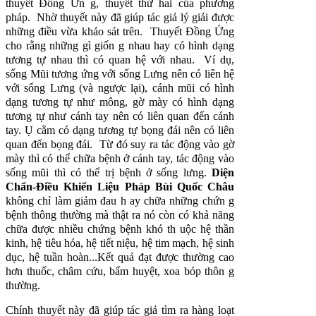
thuyết Ðồng Ứn g, thuyết thứ hai của phương
pháp. Nhờ thuyết này đã giúp tác giả lý giải được
những điều vừa khảo sát trên. Thuyết Ðồng Ứng
cho rằng những gì giốn g nhau hay có hình dạng
tương tự nhau thì có quan hệ với nhau. Ví dụ,
sống Mũi tương ứng với sống Lưng nên có liên hệ
với sống Lưng (và ngược lại), cánh mũi có hình
dạng tương tự như mông, gờ mày có hình dạng
tương tự như cánh tay nên có liên quan đến cánh
tay. Ụ cằm có dạng tương tự bọng đái nên có liên
quan đến bọng đái. Từ đó suy
ra tác động vào gờ
mày thì có thể chữa bệnh ở cánh tay, tác động vào
sống mũi thì có thể trị bệnh ở sống lưng.
Diện
Chẩn-Ðiều Khiển Liệu Pháp
Bùi Quốc Châu
không chỉ làm giảm đau h ay chữa những chứn g
bệnh thông thường mà thật ra nó còn có khả năng
chữa được nhiều chứng bệnh khó th uộc hệ thần
kinh, hệ tiêu hóa, hệ tiết niệu, hệ tim mạch, hệ sinh
dục, hệ tuần hoàn...Kết quả đạt được thường cao
hơn thuốc, châm cứu, bấm huyệt, xoa bóp thôn g
thường.
Chính thuyết này đã giúp tác giả tìm ra hàng loạt