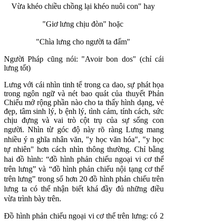
Vừa khéo chiều chồng lại khéo nuôi con" hay
"Giơ lưng chịu đòn" hoặc
"Chìa lưng cho người ta đấm"
Người Pháp cũng nói: "Avoir bon dos" (chỉ cái
lưng tốt)
Lưng với cái nhìn tinh tế trong ca dao, sự phát họa
trong ngôn ngữ và nét bao quát của thuyết Phản
Chiếu mở rộng phần nào cho ta thấy hình dạng, vẻ
đẹp, tâm sinh lý, b ệnh lý, tình cảm, tính cách, sức
chịu đựng và vai trò cột trụ của sự sống con
người.
Nhìn từ góc độ này rõ ràng Lưng mang
nhiều ý n ghĩa nhân văn, "y học văn hóa", "y học
tự nhiên" hơn cách nhìn thông thường. Chỉ bằng
hai đồ hình: “đồ hình phản chiếu ngoại vi cơ thể
trên lưng” và “đồ hình phản chiếu nội tạng cơ thể
trên lưng” trong số hơn 20 đồ hình phản chiếu trên
lưng ta có thể nhận biết khá đầy đủ những điều
vừa trình bày trên.
Ðồ hình phản chiếu ngoại vi cơ thể trên lưng: có 2