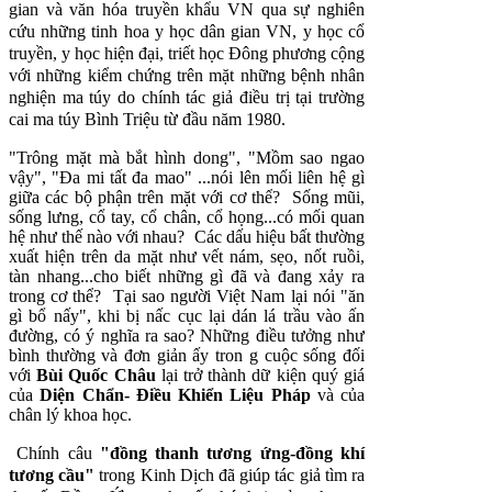
gian và văn hóa truyền khẩu VN qua sự nghiên
cứu những tinh hoa y học dân gian VN, y học cổ
truyền, y học hiện đại, triết học Ðông phương cộng
với những kiểm chứng trên mặt những bệnh nhân
nghiện ma túy do chính tác giả điều trị tại trường
cai ma túy Bình Triệu từ đầu năm 1980.
"Trông mặt mà bắt hình dong", "Mồm sao ngao
vậy", "Ða mi tất đa mao" ...nói lên mối liên hệ gì
giữa các bộ phận trên mặt với cơ thể? Sống mũi,
sống lưng, cổ tay, cổ chân, cổ họng...có mối quan
hệ như thế nào với nhau? Các dấu hiệu bất thường
xuất hiện trên da mặt như vết nám, sẹo, nốt ruồi,
tàn nhang...cho biết những gì đã và đang xảy ra
trong cơ thể? Tại sao người Việt Nam lại nói "ăn
gì bổ nấy", khi bị nấc cục lại dán lá trầu vào ấn
đường, có ý nghĩa ra sao? Những điều tưởng như
bình thường và đơn giản ấy tron g cuộc sống đối
với
Bùi Quốc Châu
lại trở thành dữ kiện quý giá
của
Diện Chẩn- Ðiều Khiển Liệu Pháp
và của
chân lý khoa học.
Chính câu
"đồng thanh tương ứng-đồng khí
tương cầu"
trong Kinh Dịch đã giúp tác giả tìm ra