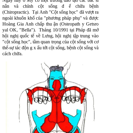
Ngày nay ở Mỹ có một trường đào tạo các bác sĩ
nắn và chỉnh cột sống đ ể chữa bệnh
(Chiropractic). Tại Anh "Cột sống học" đã vượt ra
ngoài khuôn khổ của "phương pháp phụ" và được
Hoàng Gia Anh chấp thu ận (Osteopath y Getsro
yal OK, "Bella"). Tháng 10/1991 tại Pháp đã mở
hội
nghị quốc tế về Lưng, hội nghị tập trung vào
"cột sống học", tầm quan trọng của cột sống với cơ
thể-sự
tác độn g x ấu tới cột sống, bệnh cột sống và
cách chữa.