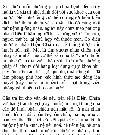
Xin thưa: mỗi phương pháp chữa bệnh đều có ý
nghĩa và giá trị nhất định đối với sức khoẻ của con
người. Nên nhớ rằng cơ thể con người luôn biến
dịch như thiên nhiên và tạo vật. Do đó cùng một
thứ bệnh giống nhau, người này chữa theo phương
pháp
Diện Chẩn
, người kia lại ứng với Châm cứu,
người thứ ba lại phù hợp với thuốc men. Có điều
phương pháp
Diện Chẩn
đã hệ thống được các
huyệt trên mặt. Mặt là tấm gương phản chiếu, nơi
nhạy cảm nhất của cơ thể và cũng là “vườn thuốc
tự nhiên” mà ta vừa khảo sát. Hơn nữa phương
pháp đã cho ra đời hàng loạt dụng cụ y khoa như
cây lăn, cây cào, búa gõ, que dò, quả cầu gai… đã
làm phong phú hơn các hình thức tác động lên
huyệt (cây thuốc tự nhiên) trên mặt trong việc
phòng và trị bệnh cho con người.
Câu trả lời cho vấn đề nêu trên sẽ là
Diện Chẩn
với hàng trăm huyệt (cây thuốc) trên mặt thông qua
các đồ hình phản chiếu trên mặt, rồi từ mặt phản
chiếu lên da đầu, bàn tay, bàn chân, loa tai, lưng…
bạn có thể điều trị có kết quả các chứng bệnh
thuộc hệ thần kinh, hệ tiêu hoá, hệ tiết niệu, hệ sinh
dục, hệ tim mạch như các phương pháp y học