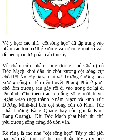
Về y học: các nhà "cột sống học" đã tập trung vào
phần cấu trúc cơ thể xương và cơ cùng một số vấn
đề
liên quan tới phần cấu trúc ấy.
Về châm cứu: phần Lưng (trong Thể Châm) có
Ðốc Mạch khởi đầu từ chốt xương cột sống cụt
chỗ Hội Ấm ở phía sau hu yệt Trường Cường theo
xương sống đi lên đến huyệt Phong Phủ ở giữa
chỗ lõm xương sau gáy rồi đi vào trong óc lại đi
lên đỉnh đầu theo trán x uống sống mũi huyệt
Ngân Giao (hợp thành Nhâm Mạch và kinh Túc
Dương Minh-hai bên cột sống còn có Kinh Túc
Thái Dương Bàng Quang hay còn gọi là Kinh
Bàng Quang). Khi Ðốc Mạch phát bệnh thì chủ
yếu xương sống cứng đờ uốn ván.
Rõ ràng là các nhà "cột sống học" Tây y chỉ giới
hạn vào cấu trúc cơ thể học thuần túy và y học