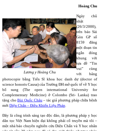
Hoàng Chu
Ngày chủ
nhật
(26/3/2000),
trên báo Sài
Gòn GP số
8159 đăng
một đoạn tin
ngắn đóng
khung với
tựa đề “Tin
vui” cùng
Lương y Hoàng Chu
với bảng
photocopie bằng Tiến Sĩ khoa học danh dự (doctor of
science honoris Causa) của Trường ĐH mở quốc tế về Y học
bổ sung (The open international University for
Complementary Medicine) ở Colombo (Sri- Lanka) trao
tặng cho
Bùi Quốc Châu
– tác giả phương pháp chữa bệnh
mới
Diện Chẩn – Điều Khiển Liệu Pháp
.
Đây là công trình sáng tạo độc đáo, là phương pháp y học
dân tọc Việt Nam hiện đại không phải cổ truyền mà tôi –
một nhà báo chuyên nghiên cứu Diện Chẩn và Y học nhân