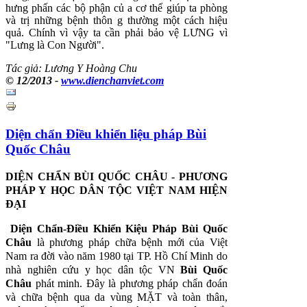
hưng phấn các bộ phận củ a cơ thể giúp ta phòng
và trị những bệnh thôn g thường một cách hiệu
quả. Chính vì vậy ta cần phải bảo vệ LƯNG vì
"Lưng là Con Người".
Tác giả: Lương Y Hoàng Chu
© 12/2013 -
www.dienchanviet.com
Diện chẩn Điều khiển liệu pháp Bùi
Quốc Châu
DIỆN CHẨN BÙI QUỐC CHÂU -
P
HƯƠNG
PHÁP Y HỌC DÂN TỘC VIỆT NAM HIỆN
ĐẠI
Diện Chẩn-Ðiều Khiển Kiệu Pháp
Bùi Quốc
Châu
là phương pháp chữa bệnh mới của Việt
Nam ra đời vào năm 1980 tại TP. Hồ Chí Minh do
nhà nghiên cứu y học dân tộc VN
Bùi Quốc
Châu
phát minh. Ðây là phương pháp chẩn đoán
và chữa bệnh qua da vùng MẶT và toàn thân,