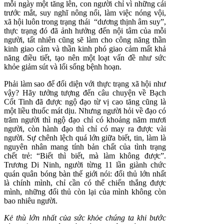
mỗi ngày một tăng lên, con người chỉ vì những cái
trước mắt, suy nghĩ nông nổi, làm việc nóng vội,
xã hội luôn trong trạng thái “dương thịnh âm suy”,
thực trạng đó đã ảnh hưởng đến nội tâm của mỗi
người, tất nhiên cũng sẽ làm cho công năng thần
kinh giao cảm và thần kinh phó giao cảm mất khả
năng điều tiết, tạo nên một loạt vấn đề như sức
khỏe giảm sút và lối sống bệnh hoạn.
Phải làm sao để đối diện với thực trạng xã hội như
vậy? Hãy tưởng tượng đến câu chuyện về Bạch
Cốt Tinh đã được ngộ đạo từ vị cao tăng cũng là
một liều thuốc mát dịu. Nhưng người hỏi về đạo có
trăm người thì ngộ đạo chỉ có khoảng năm mươi
người, còn hành đạo thì chỉ có may ra được vài
người. Sự chênh lệch quá lớn giữa biết, tin, làm là
nguyên nhân mang tính bản chất của tình trạng
chết trẻ: “Biết thì biết, mà làm không được”.
Trương Di Ninh, người từng 11 lần giành chức
quán quân bóng bàn thế giới nói: đối thủ lớn nhất
là chính mình, chỉ cần có thể chiến thắng được
mình, những đối thủ còn lại của mình không còn
bao nhiêu người.
Kẻ thù lớn nhất của sức khỏe chúng ta khi bước