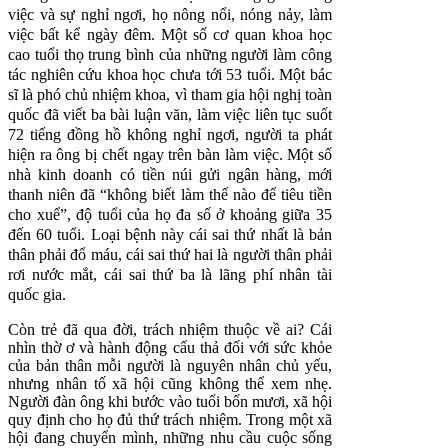
việc và sự nghỉ ngơi, họ nông nổi, nóng nảy, làm
việc bất kể ngày đêm. Một số cơ quan khoa học
cao tuổi thọ trung bình của những người làm công
tác nghiên cứu khoa học chưa tới 53 tuổi. Một bác
sĩ là phó chủ nhiệm
khoa, vì tham gia hội nghị toàn
quốc đã viết ba bài luận văn, làm việc liên tục suốt
72 tiếng đồng hồ không nghỉ ngơi, người ta phát
hiện ra ông bị chết ngay trên bàn làm việc. Một số
nhà kinh doanh có tiền núi gửi ngân hàng, mới
thanh niên đã “không biết làm thế nào để tiêu tiền
cho xuể”, độ tuổi của họ đa số ở khoảng giữa 35
đến 60 tuổi. Loại bệnh này cái sai thứ nhất là bản
thân phải đổ máu, cái sai thứ hai là người thân phải
rơi nước mắt, cái sai thứ ba là lãng phí nhân tài
quốc gia.
Còn trẻ đã qua đời, trách nhiệm thuộc về ai? Cái
nhìn thờ ơ và hành động cẩu thả đối với sức khỏe
của bản thân mỗi người là nguyên nhân chủ yếu,
nhưng nhân tố xã hội cũng không thể xem nhẹ.
Người đàn ông khi bước vào tuổi bốn mươi, xã hội
quy định cho họ đủ thứ trách nhiệm. Trong một xã
hội đang chuyển mình, những nhu cầu cuộc sống