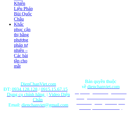
Khiển
Liệu Pháp
Bùi Quốc
Châu
Khắc
phục cận
thị bằng
phương
pháp tự
nhiên –
Các bài
tập cho
mắt
Bản quyền thuộc
DienChanViet.com
về
dienchanviet.com
ĐT:
0934.128.128
/
0915.15.67.15
Nội dung trên trang web chỉ
Dụng cụ chính hãng
|
Video Diện
mang tính chất tham khảo.
Chẩn
Ghi rõ nguồn gốc khi phát
Email:
dienchanviet@gmail.com
hành lại từ Website này