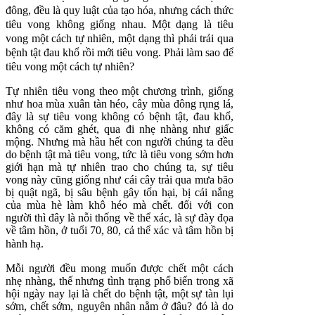
đông, đều là quy luật của tạo hóa, nhưng cách thức
tiêu vong không giống nhau. Một dạng là tiêu
vong một cách tự nhiên, một dạng thì phải trải qua
bệnh tật đau khổ rồi mới tiêu vong. Phải làm sao để
tiêu vong một cách tự nhiên?
Tự nhiên tiêu vong theo một chương trình, giống
như hoa mùa xuân tàn héo, cây mùa đông rụng lá,
đây là sự tiêu vong không có bệnh tật, đau khổ,
không có căm ghét, qua đi nhẹ nhàng như giấc
mộng. Nhưng mà hầu hết con người chúng ta đều
do bệnh tật mà tiêu vong, tức là tiêu vong sớm hơn
giới hạn mà tự nhiên trao cho chúng ta, sự tiêu
vong này cũng giống như cái cây trải qua mưa bão
bị quật ngã, bị sâu bệnh gây tổn hại, bị cái nắng
của mùa hè làm khô héo mà chết. đối với con
người thì đây là nỗi thống về thể xác, là sự đày đọa
về tâm hồn, ở tuổi 70, 80, cả thể xác và tâm hồn bị
hành hạ.
Mỗi người đều mong muốn được chết một cách
nhẹ nhàng, thế nhưng tình trạng phổ biến trong xã
hội ngày nay lại là chết do bệnh tật, một sự tàn lụi
sớm, chết sớm, nguyên nhân nằm ở đâu? đó là do