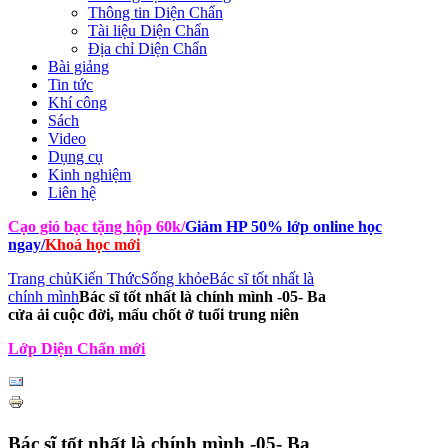
Thông tin Diện Chẩn
Tài liệu Diện Chẩn
Địa chỉ Diện Chẩn
Bài giảng
Tin tức
Khí công
Sách
Video
Dụng cụ
Kinh nghiệm
Liên hệ
Cạo gió bạc tặng hộp 60k
/
Giảm HP 50% lớp online học
ngay
/
Khoá học mới
Trang chủ
Kiến Thức
Sống khỏe
Bác sĩ tốt nhất là
chính mình
Bác sĩ tốt nhất là chính mình -05- Ba
cửa ải cuộc đời, mấu chốt ở tuổi trung niên
Lớp Diện Chẩn mới
Bác sĩ tốt nhất là chính mình -05- Ba