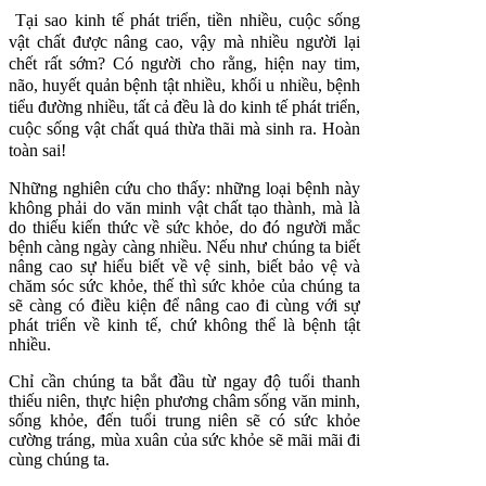
Tại sao kinh tế phát triển, tiền nhiều, cuộc sống
vật chất được nâng cao, vậy mà nhiều người lại
chết rất sớm? Có người cho rằng, hiện nay tim,
não, huyết quản bệnh tật nhiều, khối u nhiều, bệnh
tiểu đường nhiều, tất cả đều là do kinh tế phát triển,
cuộc sống vật chất quá thừa thãi mà sinh ra. Hoàn
toàn sai!
Những nghiên cứu cho thấy: những loại bệnh này
không phải do văn minh vật chất tạo thành, mà là
do thiếu kiến thức về sức khỏe, do đó người mắc
bệnh càng ngày càng nhiều. Nếu như chúng ta biết
nâng cao sự hiểu biết về vệ sinh, biết bảo vệ và
chăm sóc sức khỏe, thế thì sức khỏe của chúng ta
sẽ càng có điều kiện để nâng cao đi cùng với sự
phát triển về kinh tế, chứ không thể là bệnh tật
nhiều.
Chỉ cần chúng ta bắt đầu từ ngay độ tuổi thanh
thiếu niên, thực hiện phương châm sống văn minh,
sống khỏe, đến tuổi trung niên sẽ có sức khỏe
cường tráng, mùa xuân của sức khỏe sẽ mãi mãi đi
cùng chúng ta.