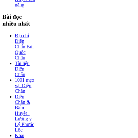
năng
Bài
đọc
nhiều nhất
Địa chỉ
Diện
Chẩn Bùi
Quốc
Châu
Tài liệu
Diện
Chẩn
1001 mẹo
vặt Diện
Chẩn
Diện
Chẩn &
Bấm
Huyệt -
Lương y
Lý Phước
Lộc
Khai