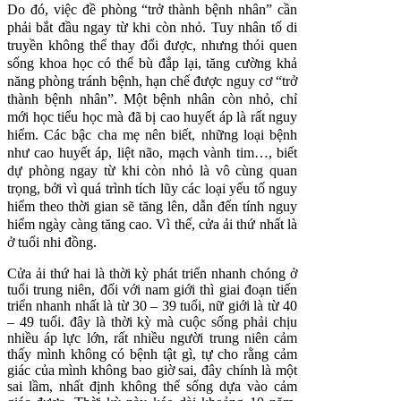
Do đó, việc đề phòng “trở thành bệnh nhân” cần
phải bắt đầu ngay từ khi còn nhỏ. Tuy nhân tố di
truyền không thể thay đổi được, nhưng thói quen
sống khoa học có thể bù đắp lại, tăng cường khả
năng phòng tránh bệnh, hạn chế được nguy cơ “trở
thành bệnh nhân”. Một bệnh nhân còn nhỏ, chỉ
mới học tiểu học mà đã bị cao huyết áp là rất nguy
hiểm. Các bậc cha mẹ nên biết, những loại bệnh
như cao huyết áp, liệt não, mạch vành tim…, biết
dự phòng ngay từ khi còn nhỏ là vô cùng quan
trọng, bởi vì quá trình tích lũy các loại yếu tố nguy
hiểm theo thời gian sẽ tăng lên, dẫn đến tính nguy
hiểm ngày càng tăng cao. Vì thế, cửa ải thứ nhất là
ở tuổi nhi đồng.
Cửa ải thứ hai là thời kỳ phát triển nhanh chóng ở
tuổi trung niên, đối với nam giới thì giai đoạn tiến
triển nhanh nhất là từ 30 – 39 tuổi, nữ giới là từ 40
– 49 tuổi. đây là thời kỳ mà cuộc sống phải chịu
nhiều áp lực lớn, rất nhiều người trung niên cảm
thấy mình không có bệnh tật gì, tự cho rằng cảm
giác của mình không bao giờ sai, đây chính là một
sai lầm, nhất định không thể sống dựa vào cảm