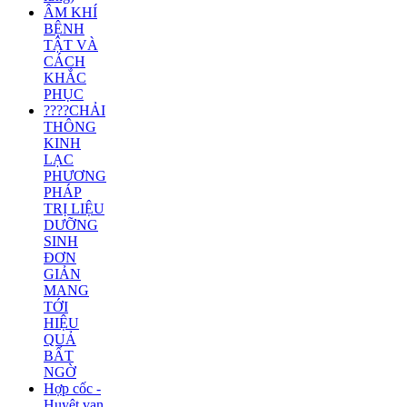
ÂM KHÍ
BỆNH
TẬT VÀ
CÁCH
KHẮC
PHỤC
????CHẢI
THÔNG
KINH
LẠC
PHƯƠNG
PHÁP
TRỊ LIỆU
DƯỠNG
SINH
ĐƠN
GIẢN
MANG
TỚI
HIỆU
QUẢ
BẤT
NGỜ
Hợp cốc -
Huyệt vạn