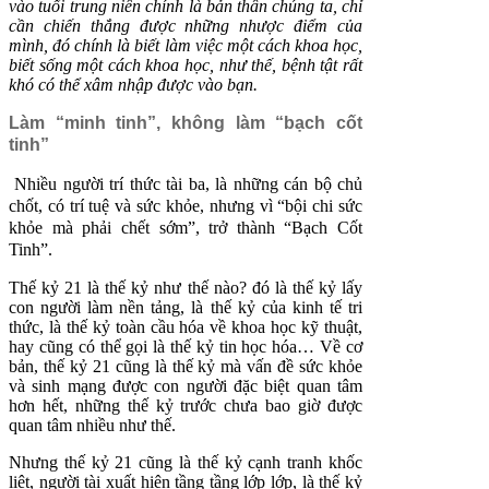
vào tuổi trung niên chính là bản thân chúng ta, chỉ
cần chiến thắng được những nhược điểm của
mình, đó chính là biết làm việc một cách khoa học,
biết sống một cách khoa học, như thế, bệnh tật rất
khó có thể xâm nhập được vào bạn.
Làm “minh tinh”, không làm “bạch cốt
tinh”
Nhiều người trí thức tài ba, là những cán bộ chủ
chốt, có trí tuệ và sức khỏe, nhưng vì “bội chi sức
khỏe mà phải chết sớm”, trở thành “Bạch Cốt
Tinh”.
Thế kỷ 21 là thế kỷ như thế nào? đó là thế kỷ lấy
con người làm nền tảng, là thế kỷ của kinh tế tri
thức, là thế kỷ toàn cầu hóa về khoa học kỹ thuật,
hay cũng có thể gọi là thế kỷ tin học hóa… Về cơ
bản, thế kỷ 21 cũng là thế kỷ mà vấn đề sức khỏe
và sinh mạng được con người đặc biệt quan tâm
hơn hết, những thế kỷ trước chưa bao giờ được
quan tâm nhiều như thế.
Nhưng thế kỷ 21 cũng là thế kỷ cạnh tranh khốc
liệt, người tài xuất hiện tầng tầng lớp lớp, là thế kỷ