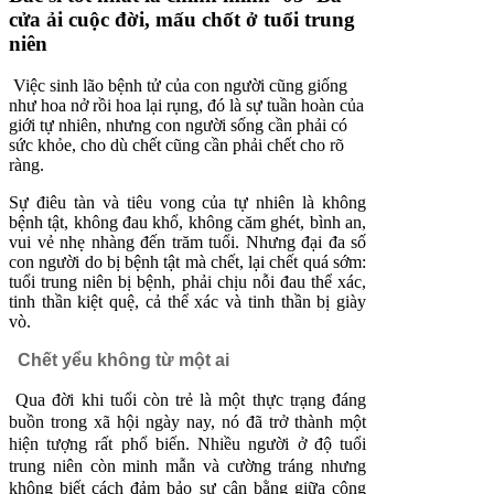
cửa ải cuộc đời, mấu chốt ở tuổi trung
niên
Việc sinh lão bệnh tử của con người cũng giống
như hoa nở rồi hoa lại rụng, đó là sự tuần hoàn của
giới tự nhiên, nhưng con người sống cần phải có
sức khỏe, cho dù chết cũng cần phải chết cho rõ
ràng.
Sự điêu tàn và tiêu vong của tự nhiên là không
bệnh tật, không đau khổ, không căm ghét, bình an,
vui vẻ nhẹ nhàng đến trăm tuổi. Nhưng đại đa số
con người do bị bệnh tật mà chết, lại chết quá sớm:
tuổi trung niên bị bệnh, phải chịu nỗi đau thể xác,
tinh thần kiệt quệ, cả thể xác và tinh thần bị giày
vò.
Chết yểu không từ một ai
Qua đời khi tuổi còn trẻ là một thực trạng đáng
buồn trong xã hội ngày nay, nó đã trở thành một
hiện tượng rất phổ biến. Nhiều người ở độ tuổi
trung niên còn minh mẫn và cường tráng nhưng
không biết cách đảm bảo sự cân bằng giữa công