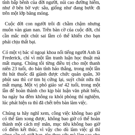
tính bấp bênh của đời người, núi cao đường hiểm,
như ở bên bờ vực sâu, giống như đang bước đi
trên một lớp băng mỏng.
Cuộc đời con người trôi đi chầm chậm nhưng
muôn vàn gian nan. Trên bàn cờ của cuộc đời, chỉ
cần mắc một chút sai lầm có thể khiến cho bạn
phải chịu thất bại.
Có một vị bác sĩ ngoại khoa nổi tiếng người Anh là
Frederick, chỉ vì một lần tranh luận học thuật mà
mất mạng. Chúng tôi từng điều trị cho một thanh
niên 23 tuổi, do bản tính háo thắng, trong một lần
thi hút thuốc đã giành được chức quán quân, 30
phút sau thì cơ tim bị cứng lại, suýt chút nữa thì
mất mạng. Một vị phó giáo sư 42 tuổi, trong một
lần để hoàn thành cho kịp bài luận
văn phát biểu,
ba ngày ba đêm không ra khỏi phòng thí nghiệm,
lúc phát hiện ra thì đã chết trên bàn làm việc.
Chúng ta hãy nghĩ xem, công việc không bao giờ
có thể làm xong được, không bao giờ có thể hoàn
thành một cách mỹ mãn, mục tiêu không bao giờ
có điểm kết thúc, vì vậy cho dù làm việc gì thì
cũng cần có giới hạn, tùy theo sức mà làm sao cho