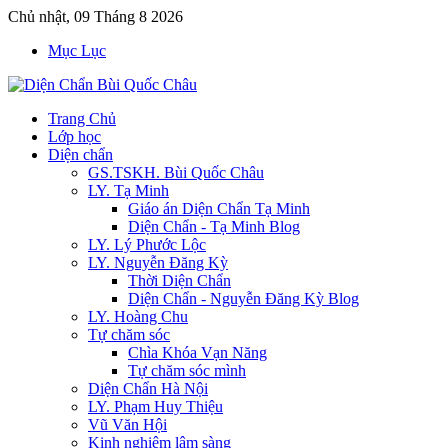
Chủ nhật, 09 Tháng 8 2026
Mục Lục
Trang Chủ
Lớp học
Diện chẩn
GS.TSKH. Bùi Quốc Châu
LY. Tạ Minh
Giáo án Diện Chẩn Tạ Minh
Diện Chẩn - Tạ Minh Blog
LY. Lý Phước Lộc
LY. Nguyễn Đăng Kỳ
Thời Diện Chẩn
Diện Chẩn - Nguyễn Đăng Kỳ Blog
LY. Hoàng Chu
Tự chăm sóc
Chìa Khóa Vạn Năng
Tự chăm sóc mình
Diện Chẩn Hà Nội
LY. Phạm Huy Thiệu
Vũ Văn Hội
Kinh nghiệm lâm sàng