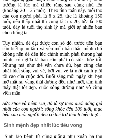
trưởng là lúc mà chiếc răng sau cùng nhú lên
(khoảng 20 – 25 tuổi). Theo tính toán này, tuổi thọ
của con người phải là 6 x 25, tức là khoảng 150
tuổi; nếu thấp nhất thì cũng là 5 x 20, tức là 100
tuổi, đây là tuổi thọ sinh lý mà giới tự nhiên ban
cho chúng ta.
Tuy nhiên, để đạt được con số đó, trước tiên bạn
cần biết quan tâm và yêu mến bản thân mình chứ
không nên để đến lúc chính mình phải thương hại
mình, có nghĩa là bạn cần phải có sức khỏe tốt.
Nhưng mà như thế vẫn chưa đủ, bạn cũng cần
phải biết sống vui vẻ, bởi vui vẻ là một cảnh giới
tối cao của cuộc đời. Buổi sáng mỗi ngày khi bạn
mở mắt ra, vầng thái dương đều như mới, tâm tình
thấy thật tốt đẹp, cuộc sống dường như vô cùng
viên mãn.
Sức khỏe và niềm vui, đó là sự theo đuổi đáng giá
nhất của con người; sống khỏe đến 100 tuổi, mục
tiêu của mỗi người đều có thể trở thành hiện thực.
Sinh mệnh đẹp nhất lúc tiêu vong
Sinh lão bệnh tử cũng giống như xuân hạ thu