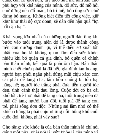
phù hợp với khả năng của mình. đổ sức, đổ mồ hôi
chứ đừng nên đổ máu, bỏ trí tuệ, bỏ công sức chứ
đừng bỏ mạng. Không biết điều tiết công việc, giữ
khư khư thái độ cực đoan, sẽ dẫn đến hậu quả “lợi
bất cập hại”.
Khát vọng lớn nhất của những người đàn ông khi
bước vào tuổi trung niên đó là được thành công
trên con đường danh lợi, vì thế điều sơ xuất lớn
nhất của họ là không quan tâm đến sức khỏe,
nhiều khi bỏ quên cả gia đình, bỏ quên cả chính
bản thân mình, kết quả là phải ôm hận. Bản thân
mình chết chưa phải là đã hết, gia đình tan hoang,
người bạn phối ngẫu phải đứng mũi chịu xào; con
cái phải để tang cha, tâm hồn chúng bị tổn hại
nặng nề; người tóc trắng phải đưa tiễn người tóc
đen, tình cảnh thật đau lòng. Cuộc đời có ba cái
khổ lớn: trẻ thơ phải để tang cha, tuổi trung niên đã
phải để tang người bạn đời, tuổi già để tang con
trẻ, phải sống đơn độc. Những sai lầm nhỏ có thể
khiến chúng ta phải chịu những nỗi thống khổ cuối
cuộc đời, không phải vậy sao?
Cho rằng: sức khỏe là của bản thân mình là chỉ nói
đúng một nửa, phải nói là: sức khỏe là của mình và