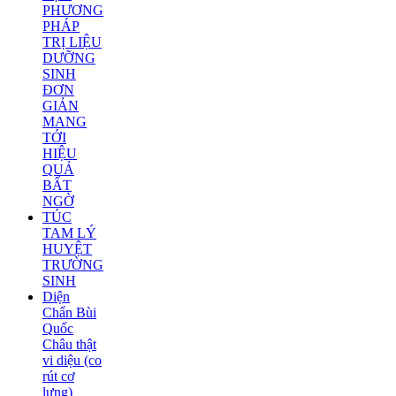
PHƯƠNG
PHÁP
TRỊ LIỆU
DƯỠNG
SINH
ĐƠN
GIẢN
MANG
TỚI
HIỆU
QUẢ
BẤT
NGỜ
TÚC
TAM LÝ
HUYỆT
TRƯỜNG
SINH
Diện
Chẩn Bùi
Quốc
Châu thật
vi diệu (co
rút cơ
lưng)