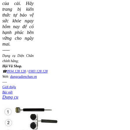
của cải.
Hãy
trang bị kiến
thức tự bảo vệ
sức khỏe ngay
hôm nay để có
hạnh phúc bền
vững cho ngày
mai.
-----
Dụng cụ Diện Chẩn
chính hãng;
Hội Vũ Shop.
☎
0934.128.128
/
0383.128.128
Web:
dungcudienchan.vn
----
Giới thiệu
Bài viết
Dụng cụ