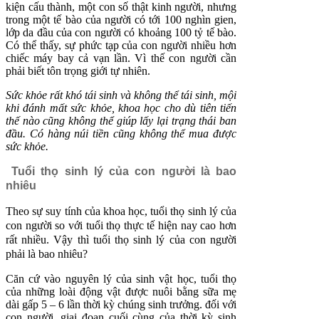
kiện cấu thành, một con số thật kinh người, nhưng
trong một tế bào của người có tới 100 nghìn gien,
lớp da đầu của con người có khoảng 100 tỷ tế bào.
Có thể thấy, sự phức tạp của con người nhiều hơn
chiếc máy bay cả vạn lần. Vì thế con người cần
phải biết tôn trọng giới tự nhiên.
Sức khỏe rất khó tái sinh và không thể tái sinh, mội
khi đánh mất sức khỏe, khoa học cho dù tiên tiến
thế nào cũng không thể giúp lấy lại trạng thái ban
đầu. Có hàng núi tiền cũng không thể mua được
sức khỏe.
Tuổi thọ sinh lý của con người là bao
nhiêu
Theo sự suy tính của khoa học, tuổi thọ sinh lý của
con người so với tuổi thọ thực tế hiện nay cao hơn
rất nhiều. Vậy thì tuổi thọ sinh lý của con người
phải là bao nhiêu?
Căn cứ vào nguyên lý của sinh vật học, tuổi thọ
của những loài động vật được nuôi bằng sữa mẹ
dài gấp 5 – 6 lần thời kỳ chúng sinh trưởng. đối với
con người, giai đoạn cuối cùng của thời kỳ sinh