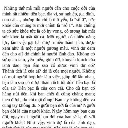
Những thứ mà mỗi người cần cho cuộc đời của
mình rất nhiều: tiền bạc, địa vị, sự nghiệp, gia đình,
con cái…, nhưng đó chỉ là thứ yếu, là “số 0”, sức
khỏe của chúng ta mới chính là “số 1”. Khi chúng
ta có sức khỏe tức là có hy vọng, có tương lai; mất
sức khỏe là mất tất cả. Một người có nhiều năng
lực, làm việc gặt hái được nhiều thành tích, được
xem như là một người gương mẫu, vinh dự đem
đến cho ai? đó chính là người lãnh đạo. Không có
sự quan tâm, yêu mến, giúp đỡ, khuyến khích của
lãnh đạo, bạn làm sao có được vinh dự đó?
Thành
tích là của ai? đó là của mọi người. Không
có mọi người hợp lực làm việc, giúp đỡ lẫn nhau,
bạn làm sao có được thành tích tốt đó? Tiền bạc là
của ai? Tiền bạc là của con cái. Cho dù bạn có
hàng núi tiền, khi bạn chết đi cũng chẳng mang
theo được, dù chỉ một đồng! Bạn tay không đến và
cũng tay không đi. Người bạn đời là của ai? Người
bạn đời là của người khác. Ngày hôm nay bạn qua
đời, ngay mai người bạn đời của bạn sẽ lại đi với
người khác! Như vậy, vinh dự là của lãnh đạo,