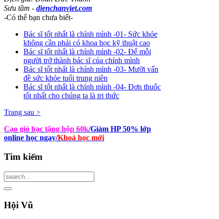
Sưu tầm -
dienchanviet.com
-Có thể bạn chưa biết-
Bác sĩ tốt nhất là chính mình -01- Sức khỏe
không cần phải có khoa học kỹ thuật cao
Bác sĩ tốt nhất là chính mình -02- Để mỗi
người trở thành bác sĩ của chính mình
Bác sĩ tốt nhất là chính mình -03- Mười vấn
đề sức khỏe tuổi trung niên
Bác sĩ tốt nhất là chính mình -04- Đơn thuốc
tốt nhất cho chúng ta là tri thức
Trang sau >
Cạo gió bạc tặng hộp 60k
/Giảm HP 50% lớp
online học ngay
/
Khoá học mới
Tìm
kiếm
Hội
Vũ