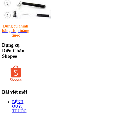
Dụng cụ chính
hãng ship toàng
quốc
Dụng
cụ
Diện Chẩn
Shopee
Bài
viết mới
BỆNH
QUỶ,
THUỐC