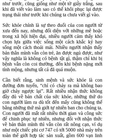
như trước, cũng giống như một tờ giấy trắng, sau
khi đã viết vào làm sao có thể khôi phục lại được
trạng thái như trước khi chúng ta chưa viết gì vào.
Sức khỏe chính là sự theo đuổi của con người từ
xưa đến nay, nhưng đối diện với những mê hoặc
trong xã hội hiện đại, nhiều người cảm thấy khó
chọn lựa giữa việc sống một cách khắc kỷ hay
sống một cách thoải mái. Nhiều người nhận thấy
bản thân mình vẫn còn trẻ, ăn được ngủ được, như
vậy nghĩa là không có bệnh tật gì, thậm chí khi bị
bệnh vẫn còn coi thường, đến khi bệnh nặng mới
tỉnh mộng, nhưng tất cả đã quá muộn.
Cần biết rằng, sinh mệnh và sức khỏe là con
đường đơn tuyến, “chỉ có chảy ra mà không bao
giờ chảy ngược lại”. Rất nhiều nhận thức không
đầy đủ về bản chất của sức khỏe, những thứ do
con người làm ra dù tốt đến mấy cũng không thể
bằng những thứ mà giới tự nhiên ban cho chúng ta.
Con người đã mất rất nhiều thời gian và công sức
để chinh phục tự nhiên, nhưng đối với nhận thức
về bản thân mình thì vẫn còn rất nông cạn, ví dụ
như một chiếc phi cơ 747 có tới 5000 nhà máy trên
toàn thế giới hợp tác sản xuất, gồm 600 vạn linh