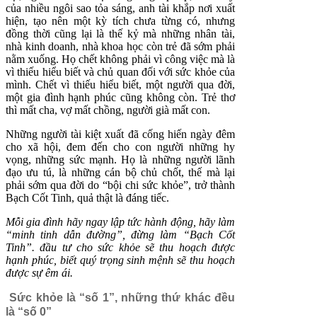
của nhiều ngôi sao tỏa sáng, anh tài khắp nơi xuất
hiện, tạo nên một kỳ tích chưa từng có, nhưng
đồng thời cũng lại là thế kỷ mà những nhân tài,
nhà kinh doanh, nhà khoa học còn trẻ đã sớm phải
nằm xuống. Họ chết không phải vì công việc mà là
vì thiếu hiểu biết và chủ quan đối với sức khỏe của
mình. Chết vì thiếu hiểu biết, một người qua đời,
một gia đình hạnh phúc cũng không còn. Trẻ thơ
thì mất cha, vợ mất chồng, người già mất con.
Những người tài kiệt xuất đã cống hiến ngày đêm
cho xã hội, đem đến cho con người những hy
vọng, những sức mạnh. Họ là những người lãnh
đạo ưu tú, là những cán bộ chủ chốt, thế mà lại
phải sớm qua đời do “bội chi sức khỏe”, trở thành
Bạch Cốt Tinh, quả thật là đáng tiếc.
Mỗi gia đình hãy ngay lập tức hành động, hãy làm
“minh tinh dẫn đường”, đừng làm “Bạch Cốt
Tinh”. đầu tư cho sức khỏe sẽ thu hoạch được
hạnh phúc, biết quý trọng sinh mệnh sẽ thu hoạch
được sự êm ái.
Sức khỏe là “số 1”, những thứ khác đều
là “số 0”