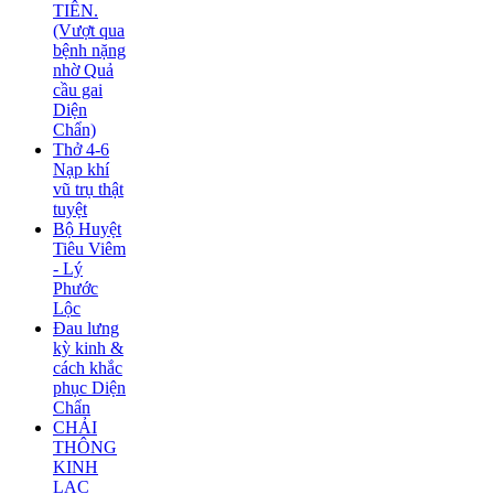
TIÊN.
(Vượt qua
bệnh nặng
nhờ Quả
cầu gai
Diện
Chẩn)
Thở 4-6
Nạp khí
vũ trụ thật
tuyệt
Bộ Huyệt
Tiêu Viêm
- Lý
Phước
Lộc
Đau lưng
kỳ kinh &
cách khắc
phục Diện
Chẩn
CHẢI
THÔNG
KINH
LẠC