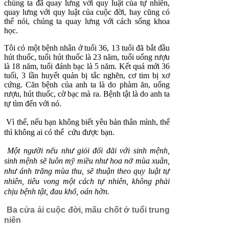
chúng ta đã quay lưng với quy luật của tự nhiên,
quay lưng với quy luật của cuộc đời, hay cũng có
thể nói, chúng ta quay lưng với cách sống khoa
học.
Tôi có một bệnh nhân ở tuổi 36, 13 tuổi đã bắt đầu
hút thuốc, tuổi hút thuốc là 23 năm, tuổi uống rượu
là 18 năm, tuổi đánh bạc là 5 năm. Kết quả mới 36
tuổi, 3 lần huyết quản bị tắc nghẽn, cơ tim bị xơ
cứng. Căn bệnh của anh ta là do phàm ăn, uống
rượu, hút thuốc, cờ bạc mà ra. Bệnh tật là do anh ta
tự tìm đến
với nó.
Vì thế, nếu bạn không biết yêu bản thân mình, thế
thì không ai có thể
cứu được bạn.
Một người nếu như giỏi đối đãi với sinh mệnh,
sinh mệnh sẽ luôn mỹ miều như hoa nở mùa xuân,
như ánh trăng mùa thu, sẽ thuận theo quy luật tự
nhiên, tiêu vong một cách tự nhiên, không phải
chịu bệnh tật, đau khổ, oán hờn.
Ba cửa ải cuộc đời, mấu chốt ở tuổi trung
niên