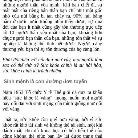
những người thân yêu mình. Khi bạn chết đi, sự
mất mát của riêng bản thân bạn chỉ như một góc
nhỏ của núi băng bị tan chảy ra, 90% núi băng
nằm ở dưới nước không nhìn thấy được, sự qua
đời của bạn ít nhất cũng gây tổn thương trực tiếp
tới 10 người thân yêu nhất của bạn, khoảng hơn
chục người bạn thân của bạn, những tổn thất về sự
nghiệp là không thể tính hết được. Người càng
thương yêu bạn thì sự tổn thương của họ càng lớn.
Phải đối diện với nỗi đau như vậy, mọi người làm
sao có thể thờ ơ? Sức khỏe chính là sự hài hòa,
sức khỏe chính là trách nhiệm.
Sinh mệnh là con đường đơn tuyến
Năm 1953 Tổ chức Y tế Thế giới đã đưa ra khẩu
hiệu “sức khỏe là vàng”, mong muốn mọi người
hãy đối đãi với sinh mạng của mình giống như đối
với vàng.
Thật ra, sức khỏe còn quý hơn vàng, bởi vì sức
khỏe rất khó tái sinh và không thể tái sinh, một khi
đánh mất, cho dù khoa học có tiên tiến thế nào
cũng không thể giúp bạn lấy lại được trạng thái