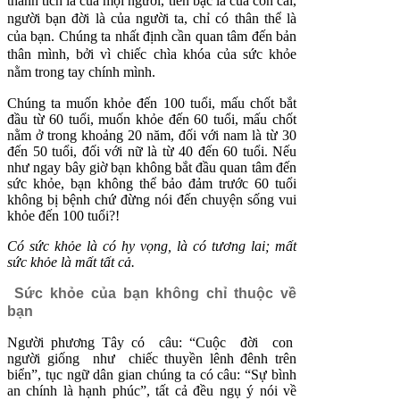
thành tích là của mọi người, tiền bạc là của con cái,
người bạn đời là của người ta, chỉ có thân thể là
của bạn. Chúng ta nhất định cần quan tâm đến bản
thân mình, bởi vì chiếc chìa khóa của sức khỏe
nằm trong tay chính mình.
Chúng ta muốn khỏe đến 100 tuổi, mấu chốt bắt
đầu từ 60 tuổi, muốn khỏe đến 60 tuổi, mấu chốt
nằm ở trong khoảng 20 năm, đối với nam là từ 30
đến 50 tuổi, đối với nữ là từ 40 đến 60 tuổi. Nếu
như ngay bây giờ bạn không bắt đầu quan tâm đến
sức khỏe, bạn không thể bảo đảm trước 60 tuổi
không bị bệnh chứ đừng nói đến chuyện sống vui
khỏe đến 100 tuổi?!
Có sức khỏe là có hy vọng, là có tương lai; mất
sức khỏe là mất tất cả.
Sức khỏe của bạn không chỉ thuộc về
bạn
Người phương Tây có câu: “Cuộc đời con
người giống như chiếc thuyền lênh đênh trên
biển”, tục ngữ dân gian chúng ta có câu: “Sự bình
an chính là hạnh phúc”, tất cả đều ngụ ý nói về