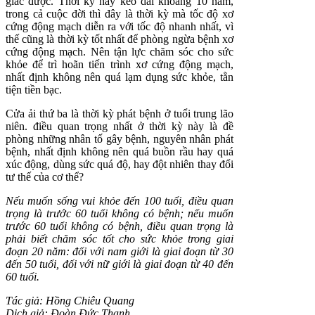
giác được. Thời kỳ này kéo dài khoảng 10 năm,
trong cả cuộc đời thì đây là thời kỳ mà tốc độ xơ
cứng động mạch diễn ra với tốc độ nhanh nhất, vì
thế cũng là thời kỳ tốt nhất để phòng ngừa bệnh xơ
cứng động mạch. Nên tận lực chăm sóc cho sức
khỏe để trì hoãn tiến trình xơ cứng động mạch,
nhất định không nên quá lạm dụng sức khỏe, tằn
tiện tiền bạc.
Cửa ải thứ ba là thời kỳ phát bệnh ở tuổi trung lão
niên. điều quan trọng nhất ở thời kỳ này là đề
phòng những nhân tố gây bệnh, nguyên nhân phát
bệnh, nhất định không nên quá buồn rầu hay quá
xúc động, dùng sức quá độ, hay đột nhiên thay đổi
tư thế của cơ thể?
Nếu muốn sống vui khỏe đến 100 tuổi, điều quan
trọng là trước 60 tuổi không có bệnh; nếu muốn
trước 60 tuổi không có bệnh, điều quan trọng là
phải biết chăm sóc tốt cho sức khỏe trong giai
đoạn 20 năm: đối với nam giới là giai đoạn từ 30
đến 50 tuổi, đối với nữ giới là giai đoạn từ 40 đến
60 tuổi.
Tác giả: Hồng Chiêu Quang
Dịch giả: Đoàn Đức Thanh