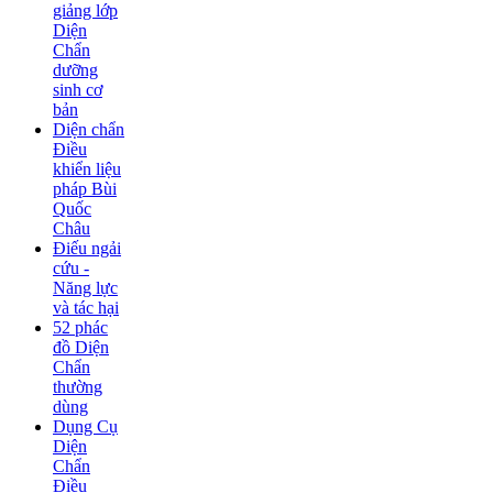
giảng lớp
Diện
Chẩn
dưỡng
sinh cơ
bản
Diện chẩn
Điều
khiển liệu
pháp Bùi
Quốc
Châu
Điếu ngải
cứu -
Năng lực
và tác hại
52 phác
đồ Diện
Chẩn
thường
dùng
Dụng Cụ
Diện
Chẩn
Điều