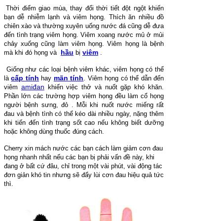
Thời điểm giao mùa, thay đổi thời tiết đột ngột khiến
bạn dễ nhiễm lạnh và viêm họng. Thích ăn nhiều đồ
chiên xào và thường xuyên uống nước đá cũng dễ đưa
đến tình trạng viêm họng. Viêm xoang nước mủ ở mủi
chảy xuống cũng làm viêm họng. Viêm họng là bệnh
hầu
viêm
mà khi đó họng và
bị
.
Giống như các loại bệnh viêm khác, viêm họng có thể
cấp tính
mãn tính
là
hay
. Viêm họng có thể dẫn đến
amiđan
viêm
khiến việc thở và nuốt gặp khó khăn.
Phần lớn các trường hợp viêm họng đều làm cổ họng
người bệnh sưng, đỏ . Mỗi khi nuốt nước miếng rất
đau và bệnh tình có thể kéo dài nhiều ngày, nặng thêm
khi tiến đến tình trạng sốt cao nếu không biết dưỡng
hoặc không dùng thuốc đúng cách.
Cherry xin mách nước các bạn cách làm giảm cơn đau
họng nhanh nhất nếu các bạn bị phải vấn đề này, khi
đang ở bất cứ đâu, chỉ trong một vài phút, vài động tác
đơn giản khó tin nhưng sẽ đẩy lùi cơn đau hiệu quả tức
thì.