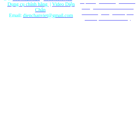
Nội dung trên trang web chỉ
Dụng cụ chính hãng
|
Video Diện
mang tính chất tham khảo.
Chẩn
Ghi rõ nguồn gốc khi phát
Email:
dienchanviet@gmail.com
hành lại từ Website này