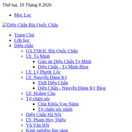
Thứ hai, 10 Tháng 8 2026
Mục Lục
Trang Chủ
Lớp học
Diện chẩn
GS.TSKH. Bùi Quốc Châu
LY. Tạ Minh
Giáo án Diện Chẩn Tạ Minh
Diện Chẩn - Tạ Minh Blog
LY. Lý Phước Lộc
LY. Nguyễn Đăng Kỳ
Thời Diện Chẩn
Diện Chẩn - Nguyễn Đăng Kỳ Blog
LY. Hoàng Chu
Tự chăm sóc
Chìa Khóa Vạn Năng
Tự chăm sóc mình
Diện Chẩn Hà Nội
LY. Phạm Huy Thiệu
Vũ Văn Hội
Kinh nghiệm lâm sàng