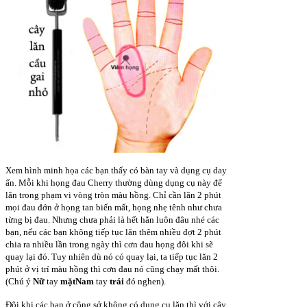
Xem hình minh họa các bạn thấy có bàn tay và dụng cụ day
ấn. Mỗi khi họng đau Cherry thường dùng dụng cụ này để
lăn trong phạm vi vòng tròn màu hồng. Chỉ cần lăn 2 phút
mọi đau đớn ở họng tan biến mất, họng nhẹ tênh như chưa
từng bị đau. Nhưng chưa phải là hết hẳn luôn đâu nhé các
bạn, nếu các bạn không tiếp tục lăn thêm nhiều đợt 2 phút
chia ra nhiều lần trong ngày thì cơn đau họng đôi khi sẽ
quay lại đó. Tuy nhiên dù nó có quay lại, ta tiếp tục lăn 2
phút ở vị trí màu hồng thì cơn đau nó cũng chạy mất thôi.
(Chú ý
Nữ
tay
mặtNam
tay
trái
đó nghen).
Đôi khi các bạn ở công sở không có dụng cụ lăn thì với cây