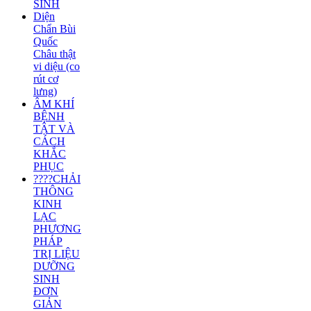
SINH
Diện
Chẩn Bùi
Quốc
Châu thật
vi diệu (co
rút cơ
lưng)
ÂM KHÍ
BỆNH
TẬT VÀ
CÁCH
KHẮC
PHỤC
????CHẢI
THÔNG
KINH
LẠC
PHƯƠNG
PHÁP
TRỊ LIỆU
DƯỠNG
SINH
ĐƠN
GIẢN