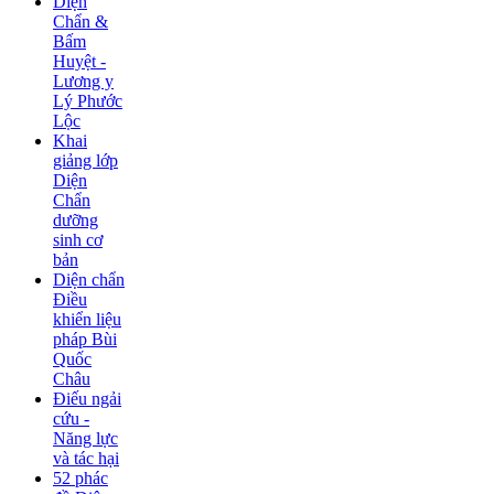
Diện
Chẩn &
Bấm
Huyệt -
Lương y
Lý Phước
Lộc
Khai
giảng lớp
Diện
Chẩn
dưỡng
sinh cơ
bản
Diện chẩn
Điều
khiển liệu
pháp Bùi
Quốc
Châu
Điếu ngải
cứu -
Năng lực
và tác hại
52 phác