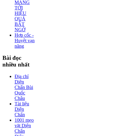
MANG
TỚI
HIỆU
QUẢ
BẤT
NGỜ
Hợp cốc -
Huyệt vạn
năng
Bài
đọc
nhiều nhất
Địa chỉ
Diện
Chẩn Bùi
Quốc
Châu
Tài liệu
Diện
Chẩn
1001 mẹo
vặt Diện
Chẩn