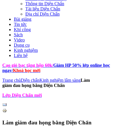
Thông tin Diện Chẩn
Tài liệu Diện Chẩn
Địa chỉ Diện Chẩn
Bài giảng
Tin tức
Khí công
Sách
Video
Dụng cụ
Kinh nghiệm
Liên hệ
Cạo gió bạc tặng hộp 60k
/
Giảm HP 50% lớp online học
ngay
/
Khoá học mới
Trang chủ
Diện chẩn
Kinh nghiệm lâm sàng
Làm
giảm đau họng bằng Diện Chẩn
Lớp Diện Chẩn mới
Làm giảm đau họng bằng Diện Chẩn