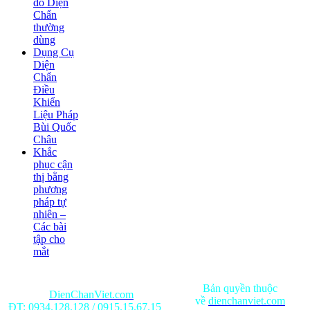
đồ Diện
Chẩn
thường
dùng
Dụng Cụ
Diện
Chẩn
Điều
Khiển
Liệu Pháp
Bùi Quốc
Châu
Khắc
phục cận
thị bằng
phương
pháp tự
nhiên –
Các bài
tập cho
mắt
Bản quyền thuộc
DienChanViet.com
về
dienchanviet.com
ĐT:
0934.128.128
/
0915.15.67.15