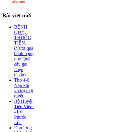
Bài
viết mới
BỆNH
QUỶ,
THUỐC
TIÊN.
(Vượt qua
bệnh nặng
nhờ Quả
cầu gai
Diện
Chẩn)
Thở 4-6
Nạp khí
vũ trụ thật
tuyệt
Bộ Huyệt
Tiêu Viêm
- Lý
Phước
Lộc
Đau lưng