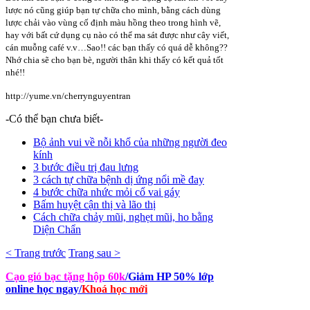
lược nó cũng giúp bạn tự chữa cho mình, bằng cách dùng
lược chải vào vùng cố định màu hồng theo trong hình vẽ,
hay với bất cứ dụng cụ nào có thể ma sát được như cây viết,
cán muỗng café v.v…Sao!! các bạn thấy có quá dễ không??
Nhớ chia sẽ cho bạn bè, người thân khi thấy có kết quả tốt
nhé!!
http://yume.vn/cherrynguyentran
-Có thể bạn chưa biết-
Bộ ảnh vui về nỗi khổ của những người đeo
kính
3 bước điều trị đau lưng
3 cách tự chữa bệnh dị ứng nổi mề đay
4 bước chữa nhức mỏi cổ vai gáy
Bấm huyệt cận thị và lão thị
Cách chữa chảy mũi, nghẹt mũi, ho bằng
Diện Chẩn
< Trang trước
Trang sau >
Cạo gió bạc tặng hộp 60k
/Giảm HP 50% lớp
online học ngay
/
Khoá học mới