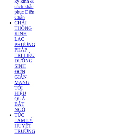
kỳ kinh &
cách khắc
phục Diện
Chẩn
CHẢI
THÔNG
KINH
LẠC
PHƯƠNG
PHÁP
TRỊ LIỆU
DƯỠNG
SINH
ĐƠN
GIẢN
MANG
TỚI
HIỆU
QUẢ
BẤT
NGỜ
TÚC
TAM LÝ
HUYỆT
TRƯỜNG