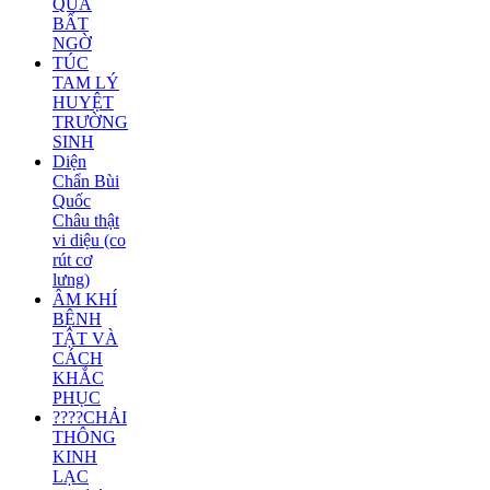
QUẢ
BẤT
NGỜ
TÚC
TAM LÝ
HUYỆT
TRƯỜNG
SINH
Diện
Chẩn Bùi
Quốc
Châu thật
vi diệu (co
rút cơ
lưng)
ÂM KHÍ
BỆNH
TẬT VÀ
CÁCH
KHẮC
PHỤC
????CHẢI
THÔNG
KINH
LẠC