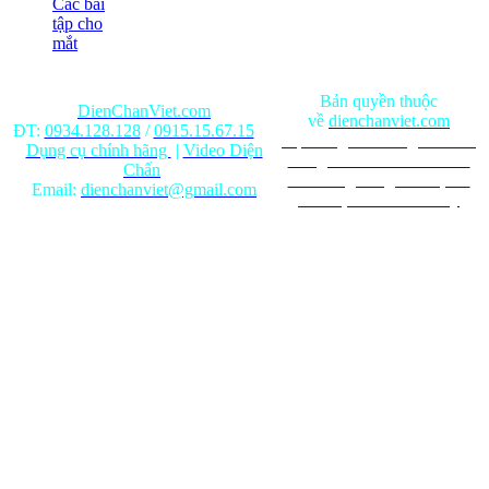
Các bài
tập cho
mắt
Bản quyền thuộc
DienChanViet.com
về
dienchanviet.com
ĐT:
0934.128.128
/
0915.15.67.15
Nội dung trên trang web chỉ
Dụng cụ chính hãng
|
Video Diện
mang tính chất tham khảo.
Chẩn
Ghi rõ nguồn gốc khi phát
Email:
dienchanviet@gmail.com
hành lại từ Website này