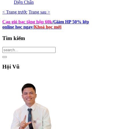
Diện Chẩn
< Trang trước
Trang sau >
Cạo gió bạc tặng hộp 60k
/Giảm HP 50% lớp
online học ngay
/
Khoá học mới
Tìm
kiếm
Hội
Vũ