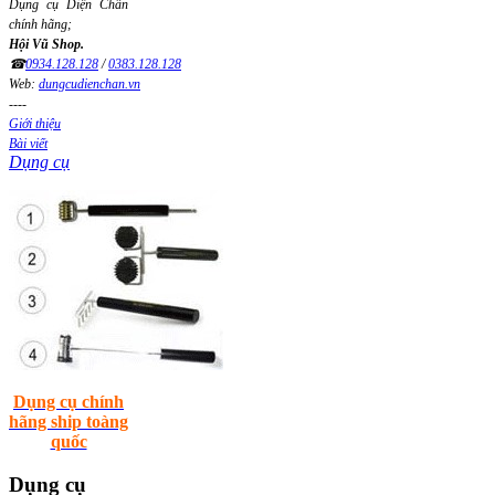
Dụng cụ Diện Chẩn
chính hãng;
Hội Vũ Shop.
☎
0934.128.128
/
0383.128.128
Web:
dungcudienchan.vn
----
Giới thiệu
Bài viết
Dụng cụ
Dụng cụ chính
hãng ship toàng
quốc
Dụng
cụ