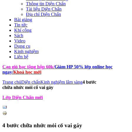
Thông tin Diện Chẩn
Tài liệu Diện Chẩn
Địa chỉ Diện Chẩn
Bài giảng
Tin tức
Khí công
Sách
Video
Dụng cụ
Kinh nghiệm
Liên hệ
Cạo gió bạc tặng hộp 60k
/
Giảm HP 50% lớp online học
ngay
/
Khoá học mới
Trang chủ
Diện chẩn
Kinh nghiệm lâm sàng
4 bước
chữa nhức mỏi cổ vai gáy
Lớp Diện Chẩn mới
4 bước chữa nhức mỏi cổ vai gáy