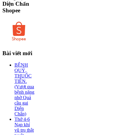
Diện Chẩn
Shopee
Bài
viết mới
BỆNH
QUỶ,
THUỐC
TIÊN.
(Vượt qua
bệnh nặng
nhờ Quả
cầu gai
Diện
Chẩn)
Thở 4-6
Nạp khí
vũ trụ thật