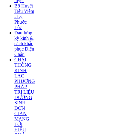
tuyệt
Bộ Huyệt
Tiêu Viêm
- Lý
Phước
Lộc
Đau lưng
kỳ kinh &
cách khắc
phục Diện
Chẩn
CHẢI
THÔNG
KINH
LẠC
PHƯƠNG
PHÁP
TRỊ LIỆU
DƯỠNG
SINH
ĐƠN
GIẢN
MANG
TỚI
HIỆU