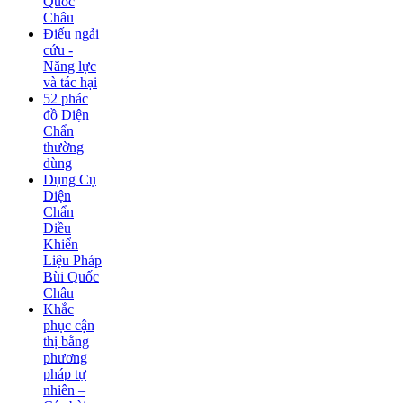
Quốc
Châu
Điếu ngải
cứu -
Năng lực
và tác hại
52 phác
đồ Diện
Chẩn
thường
dùng
Dụng Cụ
Diện
Chẩn
Điều
Khiển
Liệu Pháp
Bùi Quốc
Châu
Khắc
phục cận
thị bằng
phương
pháp tự
nhiên –