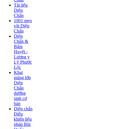
Tài liệu
Diện
Chẩn
1001 mẹo
vặt Diện
Chẩn
Diện
Chẩn &
Bấm
Huyệt -
Lương y
Lý Phước
Lộc
Khai
giảng lớp
Diện
Chẩn
dưỡng
sinh cơ
bản
Diện chẩn
Điều
khiển liệu
pháp Bùi