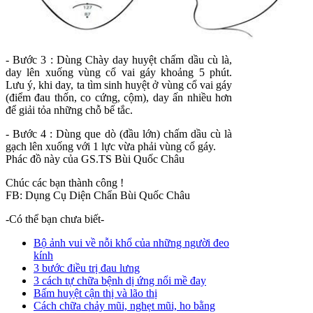
- Bước 3 : Dùng Chày day huyệt chấm dầu cù là,
day lên xuống vùng cổ vai gáy khoảng 5 phút.
Lưu ý, khi day, ta tìm sinh huyệt ở vùng cổ vai gáy
(điểm đau thốn, co cứng, cộm), day ấn nhiều hơn
để giải tỏa những chỗ bế tắc.
- Bước 4 : Dùng que dò (đầu lớn) chấm dầu cù là
gạch lên xuống với 1 lực vừa phải vùng cổ gáy.
Phác đồ này của GS.TS Bùi Quốc Châu
Chúc các bạn thành công !
FB: Dụng Cụ Diện Chẩn Bùi Quốc Châu
-Có thể bạn chưa biết-
Bộ ảnh vui về nỗi khổ của những người đeo
kính
3 bước điều trị đau lưng
3 cách tự chữa bệnh dị ứng nổi mề đay
Bấm huyệt cận thị và lão thị
Cách chữa chảy mũi, nghẹt mũi, ho bằng