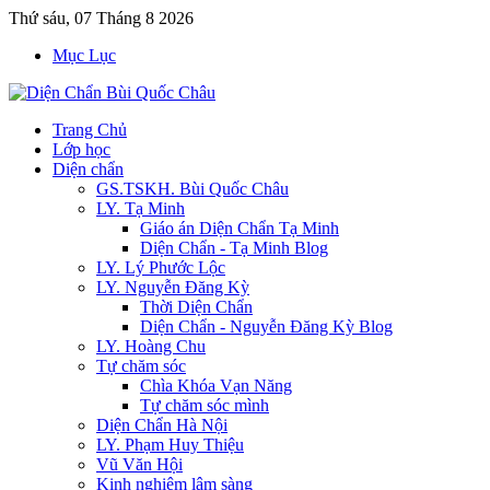
Thứ sáu, 07 Tháng 8 2026
Mục Lục
Trang Chủ
Lớp học
Diện chẩn
GS.TSKH. Bùi Quốc Châu
LY. Tạ Minh
Giáo án Diện Chẩn Tạ Minh
Diện Chẩn - Tạ Minh Blog
LY. Lý Phước Lộc
LY. Nguyễn Đăng Kỳ
Thời Diện Chẩn
Diện Chẩn - Nguyễn Đăng Kỳ Blog
LY. Hoàng Chu
Tự chăm sóc
Chìa Khóa Vạn Năng
Tự chăm sóc mình
Diện Chẩn Hà Nội
LY. Phạm Huy Thiệu
Vũ Văn Hội
Kinh nghiệm lâm sàng