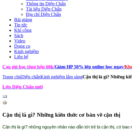
Thông tin Diện Chẩn
Tài liệu Diện Chẩn
Địa chỉ Diện Chẩn
Bài giảng
Tin tức
Khí công
Sách
Video
Dụng cụ
Kinh nghiệm
Liên hệ
Cạo gió bạc tặng hộp 60k
/
Giảm HP 50% lớp online học ngay
/
Kho
Trang chủ
Diện chẩn
Kinh nghiệm lâm sàng
Cận thị là gì? Những kiế
Lớp Diện Chẩn mới
Cận thị là gì? Những kiến thức cơ bản về cận thị
Cận thị là gì? những nguyên nhân nào dẫn tới trẻ bị cận thị, có bao nh