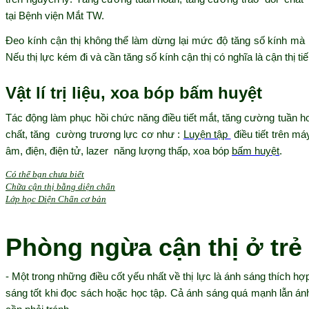
tại Bệnh viện Mắt TW.
Đeo kính cận thị không thể làm dừng lại mức độ tăng số kính mà
Nếu thị lực kém đi và cần tăng số kính cận thị có nghĩa là cận thị tiế
Vật lí trị liệu, xoa bóp bấm huyệt
Tác động làm phục hồi chức năng điều tiết mắt, tăng cường tuần h
chất, tăng cường trương lực cơ như :
Luyện tập
điều tiết trên má
âm, điện, điện tử, lazer năng lượng thấp, xoa bóp
bấm huyệt
.
Có thể bạn chưa biết
Chữa cận thị bằng diện chẩn
Lớp học Diện Chẩn cơ bản
Phòng ngừa cận thị ở trẻ
- Một trong những điều cốt yếu nhất về thị lực là ánh sáng thích 
sáng tốt khi đọc sách hoặc học tập. Cả ánh sáng quá mạnh lẫn á