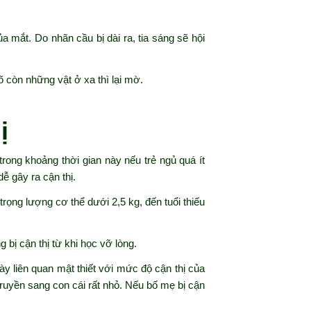
a mắt. Do nhãn cầu bị dài ra, tia sáng sẽ hội
õ còn những vật ở xa thì lại mờ.
hị
, trong khoảng thời gian này nếu trẻ ngủ quá ít
ễ gây ra cận thị.
 trọng lượng cơ thể dưới 2,5 kg, đến tuổi thiếu
g bị cận thị từ khi học vỡ lòng.
này liên quan mật thiết với mức độ cận thị của
truyền sang con cái rất nhỏ. Nếu bố mẹ bị cận