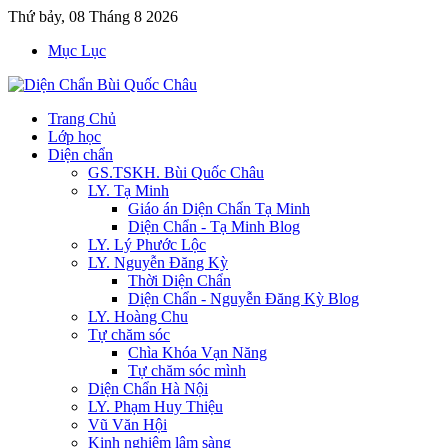
Thứ bảy, 08 Tháng 8 2026
Mục Lục
Trang Chủ
Lớp học
Diện chẩn
GS.TSKH. Bùi Quốc Châu
LY. Tạ Minh
Giáo án Diện Chẩn Tạ Minh
Diện Chẩn - Tạ Minh Blog
LY. Lý Phước Lộc
LY. Nguyễn Đăng Kỳ
Thời Diện Chẩn
Diện Chẩn - Nguyễn Đăng Kỳ Blog
LY. Hoàng Chu
Tự chăm sóc
Chìa Khóa Vạn Năng
Tự chăm sóc mình
Diện Chẩn Hà Nội
LY. Phạm Huy Thiệu
Vũ Văn Hội
Kinh nghiệm lâm sàng