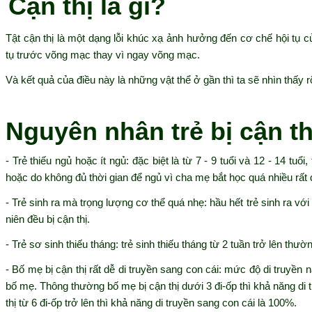
Cận thị là gì?
Tật cận thị là một dạng lỗi khúc xạ ảnh hưởng đến cơ chế hội tụ củ
tụ trước võng mạc thay vì ngay võng mạc.
Và kết quả của điều này là những vật thể ở gần thì ta sẽ nhìn thấy r
Nguyên nhân trẻ bị cận t
- Trẻ thiếu ngủ hoặc ít ngủ: đặc biệt là từ 7 - 9 tuổi và 12 - 14 tuổi
hoặc do không đủ thời gian để ngủ vì cha mẹ bắt học quá nhiều rất d
- Trẻ sinh ra mà trọng lượng cơ thể quá nhẹ: hầu hết trẻ sinh ra với
niên đều bị cận thị.
- Trẻ sơ sinh thiếu tháng: trẻ sinh thiếu tháng từ 2 tuần trở lên thườn
- Bố mẹ bị cận thị rất dễ di truyền sang con cái: mức độ di truyền 
bố mẹ. Thông thường bố mẹ bị cận thị dưới 3 đi-ốp thì khả năng di 
thị từ 6 đi-ốp trở lên thì khả năng di truyền sang con cái là 100%.