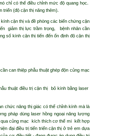
 nó chỉ có thể điều chỉnh mức độ quang học.
n triển (độ cận thị năng thêm).
ố kính cận thị và đề phòng các biến chứng cận
ến giảm thị lực trầm trọng, bệnh nhân cần
 số kính cận thị tiến đến ổn định độ cận thị
m) cần can thiệp phẫu thuật ghép độn củng mạc
ẫu thuật điều trị cận thị bỏ kính bằng laser
oạn chức năng thị giác có thể chỉnh kính mà là
ơng pháp dùng laser hồng ngoại năng lượng
 qua củng mạc kích thích cơ thể mi kết hợp
n đại điều trị tiến triển cận thị ở trẻ em dựa
ủa cơ điều tiết - đang được áp dụng điều trị