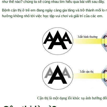
như thế nào? chúng ta sẽ cùng nhau tìm hiểu qua bài viết sau đây.
Bệnh cận thị ở trẻ em đang ngày càng gia tăng và trở thành mối lo 
hưởng không nhỏ tới việc học tập vui chơi và giải trí của các em.
Cận thị là một dạng lỗi khúc xạ ảnh hưởng đế