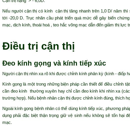
Cận thị nặng > - 6,0D.
Nếu người cận thị có kính cận thị tăng nhanh trên 1,0 D/ năm thì s
tới -20,0 D. Trục nhãn cầu phát triển quá mức dễ gây biến chứng 
mạc, dịch kính, thoái hoá , teo hắc võng mạc dẫn đến giảm thị lực 
Điều trị cận thị
Đeo kính gọng và kính tiếp xúc
Người cận thị nhìn xa rõ khi được chỉnh kính phân kỳ (kính - điốp hay
Kính gọng là một trong những biện pháp cần thiết để điều chỉnh tậ
cần đeo kính thường xuyên hay chỉ cần đeo kính khi nhìn xa (các
trường hợp). Nếu bệnh nhân cận thị được chỉnh kính đúng, thích hợ
Ngoài kính gọng bệnh nhân có thể dùng kính tiếp xúc, phương pháp
dụng phải đặc biệt thận trọng giữ vệ sinh nếu không sẽ tổn hại 
mạc.