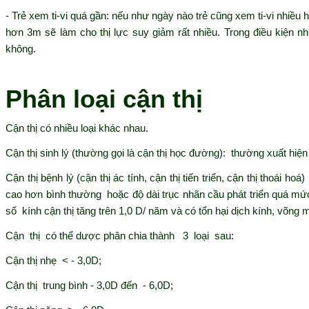
- Trẻ xem ti-vi quá gần: nếu như ngày nào trẻ cũng xem ti-vi nhiều h
hơn 3m sẽ làm cho thị lực suy giảm rất nhiều. Trong điều kiện như
không.
Phân loại cận thị
Cận thị có nhiều loại khác nhau.
Cận thị sinh lý (thường gọi là cận thị học đường): thường xuất hiện
Cận thị bệnh lý (cận thị ác tính, cận thị tiến triển, cận thị thoái 
cao hơn bình thường hoặc độ dài trục nhãn cầu phát triển quá mức
số kính cận thị tăng trên 1,0 D/ năm và có tổn hại
dịch
kính, võng 
Cận thị có thể dược phân chia thành 3 loại sau:
Cận thị nhẹ < - 3,0D;
Cận thị trung bình - 3,0D đến - 6,0D;