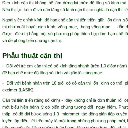
Đeo kính cận thị không thể làm dừng lại mức độ tăng số kính mà
Nếu thị lực kém đi và cần tăng số kính cận thị có nghĩa là cận thị tiế
Ngoài việc chỉnh kính, để hạn chế cận thị tiến triển, giữ ổn định s
thị như xuất huyết dịch kính, võng mạc, bong võng mạc … dẫn đ
được điều trị bằng một số phương pháp thích hợp làm hạn chế tăng
và đề phòng biến chứng cận thị.
Phẫu thuật cận thị
- Đối với trẻ em cận thị có số kính tăng nhanh (trên 1,0 điốp/ nă
để hạn chế mức độ tăng số kính và giãn lồi củng mạc.
- Đối với bệnh nhân trên 18 tuổi có độ cận thị ổn định có thể ph
excimer (LASIK).
Cận thị tiến triển (tăng số kính) - đây không chỉ là đơn thuần rối l
một biểu hiện bệnh lý có biến chứng tương đối nguy hiểm. Phư
thấp có độ dài bứơc sóng 1,3 micromet tác động gián tiếp xuyên
luyện tập điều tiết trên máy là một trong những phương pháp mới, hiệ
trên nguyên lý: Tăng cường tuần hoàn, tăng cường trao đổi chất c