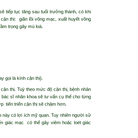
ẽ tiếp tục tăng sau tuổi trưởng thành, có khi
cận thị: giãn lồi võng mạc, xuất huyết võng
trầm trọng gây mù loà.
 gọi là kính cận thị).
t cận thị. Tuỳ theo mức độ cận thị, bệnh nhân
 bác sĩ nhãn khoa sẽ tư vấn cụ thể cho từng
p tiến triển cận thị sẽ chậm hơn.
 này có lợi ích mỹ quan. Tuy nhiên người sử
đến giác mạc có thể gây viêm hoặc loét giác