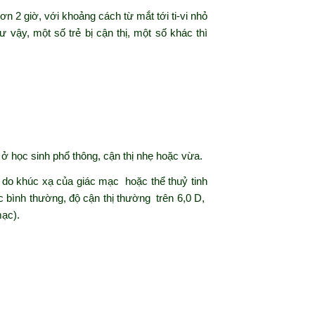
ơn 2 giờ, với khoảng cách từ mắt tới ti-vi nhỏ
 vậy, một số trẻ bị cận thị, một số khác thì
 ở học sinh phổ thông, cận thị nhẹ hoặc vừa.
hoá) do khúc xạ của giác mạc hoặc thể thuỷ tinh
 bình thường, độ cận thị thường trên 6,0 D,
mạc).