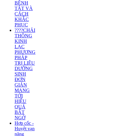
BỆNH
TẬT VÀ
CÁCH
KHẮC
PHỤC
????CHẢI
THÔNG
KINH
LẠC
PHƯƠNG
PHÁP
TRỊ LIỆU
DƯỠNG
SINH
ĐƠN
GIẢN
MANG
TỚI
HIỆU
QUẢ
BẤT
NGỜ
Hợp cốc -
Huyệt vạn
năng