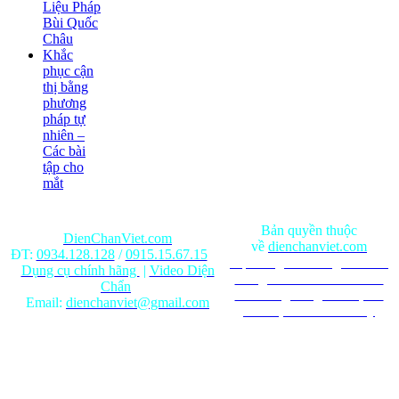
Liệu Pháp
Bùi Quốc
Châu
Khắc
phục cận
thị bằng
phương
pháp tự
nhiên –
Các bài
tập cho
mắt
Bản quyền thuộc
DienChanViet.com
về
dienchanviet.com
ĐT:
0934.128.128
/
0915.15.67.15
Nội dung trên trang web chỉ
Dụng cụ chính hãng
|
Video Diện
mang tính chất tham khảo.
Chẩn
Ghi rõ nguồn gốc khi phát
Email:
dienchanviet@gmail.com
hành lại từ Website này