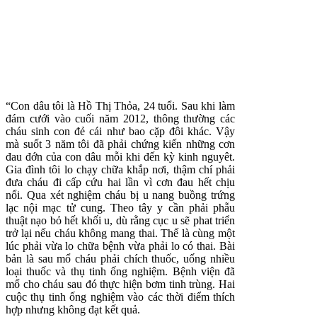
“Con dâu tôi là Hồ Thị Thỏa, 24 tuổi. Sau khi làm
đám cưới vào cuối năm 2012, thông thường các
cháu sinh con đẻ cái như bao cặp đôi khác. Vậy
mà suốt 3 năm tôi đã phải chứng kiến những cơn
đau đớn của con dâu mỗi khi đến kỳ kinh nguyêt.
Gia đình tôi lo chạy chữa khắp nơi, thậm chí phải
đưa cháu đi cấp cứu hai lần vì cơn đau hết chịu
nổi. Qua xét nghiệm cháu bị u nang buồng trứng
lạc nội mạc tử cung. Theo tây y cần phải phẫu
thuật nạo bỏ hết khối u, dù rằng cục u sẽ phat triển
trở lại nếu cháu không mang thai. Thế là cùng một
lúc phải vừa lo chữa bệnh vừa phải lo có thai. Bài
bản là sau mổ cháu phải chích thuốc, uống nhiều
loại thuốc và thụ tinh ống nghiệm. Bệnh viện đã
mổ cho cháu sau đó thực hiện bơm tinh trùng. Hai
cuộc thụ tinh ống nghiệm vào các thời điểm thích
hợp nhưng không đạt kết quả.