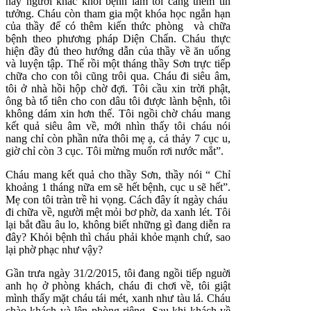
này người khác khỏi bệnh làm tôi càng thêm tin
tưởng. Cháu còn tham gia một khóa học ngắn hạn
của thầy để có thêm kiến thức phòng và chữa
bệnh theo phương pháp Diện Chẩn. Cháu thực
hiện đầy đủ theo hướng dẫn của thầy về ăn uống
và luyện tập. Thế rồi một tháng thầy Sơn trực tiếp
chữa cho con tôi cũng trôi qua. Cháu đi siêu âm,
tôi ở nhà hồi hộp chờ đợi. Tôi cầu xin trời phật,
ông bà tổ tiên cho con dâu tôi được lành bệnh, tôi
không dám xin hơn thế. Tôi ngồi chờ cháu mang
kết quả siêu âm về, mới nhìn thấy tôi cháu nói
nang chỉ còn phần nửa thôi mẹ ạ, cả thảy 7 cục u,
giờ chỉ còn 3 cục. Tôi mừng muốn rơi nước mắt”.
Cháu mang kết quả cho thầy Sơn, thầy nói “ Chỉ
khoảng 1 tháng nữa em sẽ hết bệnh, cục u sẽ hết”.
Mẹ con tôi tràn trề hi vọng. Cách đây ít ngày cháu
đi chữa về, người mệt mỏi bơ phờ, da xanh lét. Tôi
lại bắt đầu âu lo, không biết những gì đang diễn ra
đây? Khỏi bệnh thì cháu phải khỏe mạnh chứ, sao
lại phờ phạc như vậy?
Gần trưa ngày 31/2/2015, tôi đang ngồi tiếp nguời
anh họ ở phòng khách, cháu đi chơi về, tôi giật
mình thấy mặt cháu tái mét, xanh như tàu lá. Cháu
chào khách và lên phòng riêng. Sau khi khách về