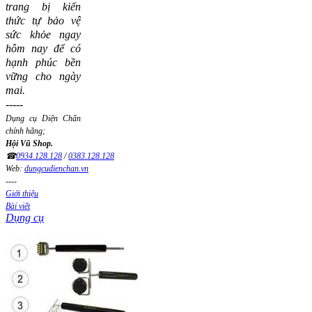
trang bị kiến
thức tự bảo vệ
sức khỏe ngay
hôm nay để có
hạnh phúc bền
vững cho ngày
mai.
-----
Dụng cụ Diện Chẩn
chính hãng;
Hội Vũ Shop.
☎
0934.128.128
/
0383.128.128
Web:
dungcudienchan.vn
----
Giới thiệu
Bài viết
Dụng cụ