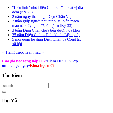
"Liều lĩnh" nhờ Diện Chẩn chữa thoát vị đĩa
đệm (Kỳ 25)
2 năm ngày thành lập Diện Chẩn Việt
2 tuần giúp người phụ nữ bị tai biến mạch
máu não lấy lại bước đi tự tin (Kỳ 33)
3 tuần Diện Chẩn chữa tiểu đường đã khỏi
35 năm Diện Chẩn - Điều khiển Liệu pháp
5 mối quan hệ giữa Diện Chẩn và Công tác
xã hội
< Trang trước
Trang sau >
Cạo gió bạc tặng hộp 60k
/Giảm HP 50% lớp
online học ngay
/
Khoá học mới
Tìm
kiếm
Hội
Vũ