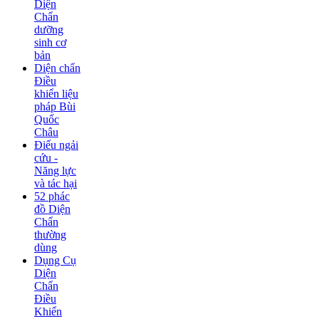
Diện
Chẩn
dưỡng
sinh cơ
bản
Diện chẩn
Điều
khiển liệu
pháp Bùi
Quốc
Châu
Điếu ngải
cứu -
Năng lực
và tác hại
52 phác
đồ Diện
Chẩn
thường
dùng
Dụng Cụ
Diện
Chẩn
Điều
Khiển