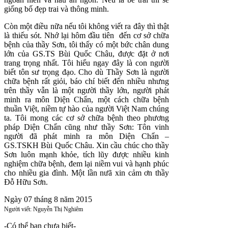
giống bố đẹp trai và thông minh.
Còn một điều nữa nếu tôi không viết ra đây thì thật
là thiếu sót. Nhớ lại hôm đầu tiên đến cơ sở chữa
bệnh của thầy Sơn, tôi thấy có một bức chân dung
lớn của GS.TS Bùi Quốc Châu, được đặt ở nơi
trang trọng nhất. Tôi hiểu ngay đây là con người
biết tôn sư trọng đạo. Cho dù Thầy Sơn là người
chữa bệnh rất giỏi, báo chí biết đến nhiều nhưng
trên thầy vẫn là một người thầy lớn, người phát
minh ra môn Diện Chẩn, một cách chữa bệnh
thuần Việt, niềm tự hào của người Việt Nam chúng
ta. Tôi mong các cơ sở chữa bệnh theo phương
pháp Diện Chẩn cũng như thầy Sơn: Tôn vinh
người đã phát minh ra môn Diện Chẩn –
GS.TSKH Bùi Quốc Châu. Xin cầu chúc cho thầy
Sơn luôn mạnh khỏe, tích lũy được nhiều kinh
nghiệm chữa bệnh, đem lại niềm vui và hạnh phúc
cho nhiều gia đình. Một lần nưã xin cảm ơn thầy
Đỗ Hữu Sơn.
Ngày 07 tháng 8 năm 2015
Người viết: Nguyễn Thị Nghiêm
-Có thể bạn chưa biết-