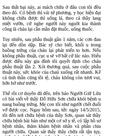
Sau thất bại này, ai mách chữa ở đâu con tôi đều
theo đó. Có bệnh thì vái tứ phương, y học hiện đại
không chữa được thì uống lá, theo cả thầy lang
miệt vườn, cứ nghe người này nguời kia thành
công là cháu lại cần mẫn đặt thuốc, uống thuốc.
Tuy nhiên, sau phẫu thuật gần 1 năm, các cơn đau
lại đến dồn dập. Bác sỹ cho biết, khối u trong
buồng trứng của cháu lại phát triển to hơn. Nếu
không phẫu thuật, cục u sẽ vỡ bất cứ lúc nào. Hiểu
được điều này gia đình tôi quyết định cho cháu
phẫu thuật lần 2. Xót thương quá, sau cuộc phẫu
thuật này, sức khỏe của chaú xuống rất nhanh. Kể
cả tinh thần cũng tồi tệ, cháu không còn tươi vui,
hớn hở như trước.
Thế rồi cơ duyên đã đến, trên báo Người Giữ Lửa
có bài viết về thâỳ Đỗ Hữu Sơn chữa khỏi bệnh u
nang buồng trứng. Mẹ con tôi như người chết đuối
vớ được cọc. Ngay hôm sau, tức ngày 14/5/2015,
tôi đến nơi chữa bệnh của thầy Sơn, quan sát thầy
chữa bệnh bài bản như một cơ sở y tế, có lập hồ sơ
bệnh nhân, thăm khám bệnh nhân và phân chia
người chữa. Quan sát thấy thây chữa rất tận tụy,