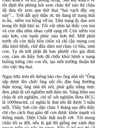
tôi định lên phòng hỏi xem cháu thế nào thì cháu
đã đưa tôi xem que thử thai “hai vạch đây mẹ
này”... Trời đất quỷ thần ơi, tôi đang từ trạng thái
lo âu, niềm vui bỗng vỡ òa. Tâm trạng ấy đan xen
trong tôi thật khó tả. Tôi vội nhìn lại thấy con trai
và con dâu nhìn nhau cười rạng rỡ. Còn niềm vui
nào hơn, còn hạnh phúc nào hơn thế. Mới phút
trước tôi còn thấy bồn chồn và chỉ cầu mong con
dâu khỏi bệnh, chứ đâu dám mơ cháu có bầu, sinh
con. Tạ ơn trời phật đã ban phước cho gia đình
con, cảm ơn thầy Sơn đã chữa khỏi bệnh u nang
buồng trứng cho con tôi, tạo môi trường thuận lợi
cho việc thụ thai.
Ngay bữa trưa tôi thông báo cho ông nhà tôi “Ông
sắp được lên chức ông nội rồi, đàn ông thường
thận trọng, ông nhà tôi nói, phải giấy trắng mực
đen, phải đi xét nghiệm mới dám tin. Sáng hôm sau
cháu đi xét nghiệm, chỉ số xét nghiệm Beta HCG
là 1009mu/ml, có nghĩa là thai nhi đã được 5 tuần
tuổi. Thầy Sơn còn dặn cháu 3 tháng sau đến thầy
chỉ cho cách thai giáo để con được khỏe mạnh và
thông minh. Diện Chẩn thật tuyệt vời. Tôi mong
cháu tôi ra đời, nếu là gái thì giống mẹ xinh đẹp
ngoan hiền và nấu ăn ngon. Nếu là bé trai thì sẽ