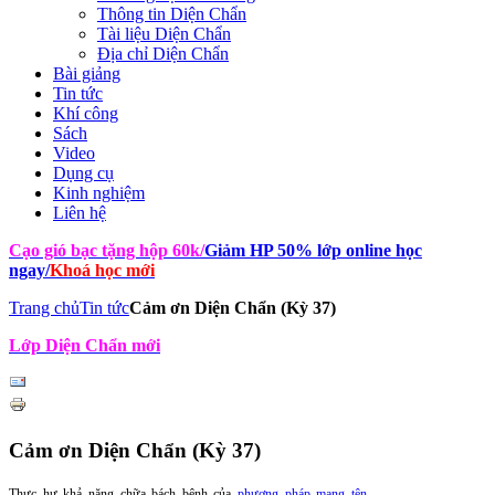
Thông tin Diện Chẩn
Tài liệu Diện Chẩn
Địa chỉ Diện Chẩn
Bài giảng
Tin tức
Khí công
Sách
Video
Dụng cụ
Kinh nghiệm
Liên hệ
Cạo gió bạc tặng hộp 60k
/
Giảm HP 50% lớp online học
ngay
/
Khoá học mới
Trang chủ
Tin tức
Cảm ơn Diện Chẩn (Kỳ 37)
Lớp Diện Chẩn mới
Cảm ơn Diện Chẩn (Kỳ 37)
Thực hư khả năng chữa bách bệnh của
phương pháp mang tên