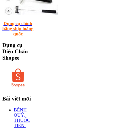
Dụng cụ chính
hãng ship toàng
quốc
Dụng
cụ
Diện Chẩn
Shopee
Bài
viết mới
BỆNH
QUỶ,
THUỐC
TIÊN.