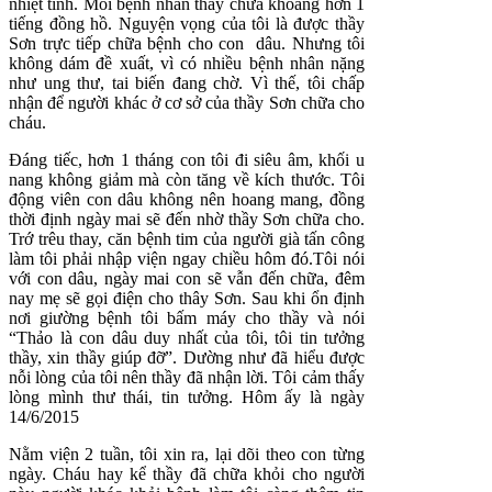
nhiệt tình. Mỗi bệnh nhân thầy chữa khoảng hơn 1
tiếng đồng hồ. Nguyện vọng của tôi là được thầy
Sơn trực tiếp chữa bệnh cho con dâu. Nhưng tôi
không dám đề xuất, vì có nhiều bệnh nhân nặng
như ung thư, tai biến đang chờ. Vì thế, tôi chấp
nhận để người khác ở cơ sở của thầy Sơn chữa cho
cháu.
Đáng tiếc, hơn 1 tháng con tôi đi siêu âm, khối u
nang không giảm mà còn tăng về kích thước. Tôi
động viên con dâu không nên hoang mang, đồng
thời định ngày mai sẽ đến nhờ thầy Sơn chữa cho.
Trớ trêu thay, căn bệnh tim của người già tấn công
làm tôi phải nhập viện ngay chiều hôm đó.Tôi nói
với con dâu, ngày mai con sẽ vẫn đến chữa, đêm
nay mẹ sẽ gọi điện cho thây Sơn. Sau khi ổn định
nơi giường bệnh tôi bấm máy cho thầy và nói
“Thảo là con dâu duy nhất của tôi, tôi tin tưởng
thầy, xin thầy giúp đỡ”. Dường như đã hiểu được
nỗi lòng của tôi nên thầy đã nhận lời. Tôi cảm thấy
lòng mình thư thái, tin tưởng. Hôm ấy là ngày
14/6/2015
Nằm viện 2 tuần, tôi xin ra, lại dõi theo con từng
ngày. Cháu hay kể thầy đã chữa khỏi cho người