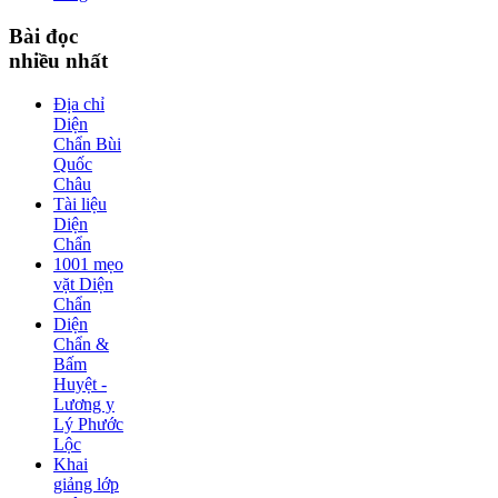
Bài
đọc
nhiều nhất
Địa chỉ
Diện
Chẩn Bùi
Quốc
Châu
Tài liệu
Diện
Chẩn
1001 mẹo
vặt Diện
Chẩn
Diện
Chẩn &
Bấm
Huyệt -
Lương y
Lý Phước
Lộc
Khai
giảng lớp