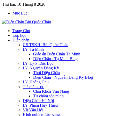
Thứ hai, 10 Tháng 8 2026
Mục Lục
Trang Chủ
Lớp học
Diện chẩn
GS.TSKH. Bùi Quốc Châu
LY. Tạ Minh
Giáo án Diện Chẩn Tạ Minh
Diện Chẩn - Tạ Minh Blog
LY. Lý Phước Lộc
LY. Nguyễn Đăng Kỳ
Thời Diện Chẩn
Diện Chẩn - Nguyễn Đăng Kỳ Blog
LY. Hoàng Chu
Tự chăm sóc
Chìa Khóa Vạn Năng
Tự chăm sóc mình
Diện Chẩn Hà Nội
LY. Phạm Huy Thiệu
Vũ Văn Hội
Kinh nghiệm lâm sàng