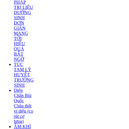
PHÁP
TRỊ LIỆU
DƯỠNG
SINH
ĐƠN
GIẢN
MANG
TỚI
HIỆU
QUẢ
BẤT
NGỜ
TÚC
TAM LÝ
HUYỆT
TRƯỜNG
SINH
Diện
Chẩn Bùi
Quốc
Châu thật
vi diệu (co
rút cơ
lưng)
ÂM KHÍ