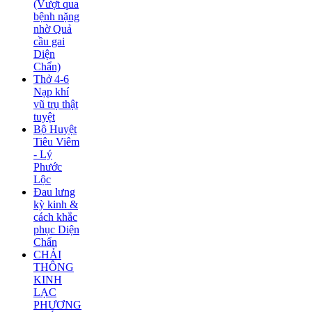
(Vượt qua
bệnh nặng
nhờ Quả
cầu gai
Diện
Chẩn)
Thở 4-6
Nạp khí
vũ trụ thật
tuyệt
Bộ Huyệt
Tiêu Viêm
- Lý
Phước
Lộc
Đau lưng
kỳ kinh &
cách khắc
phục Diện
Chẩn
CHẢI
THÔNG
KINH
LẠC
PHƯƠNG