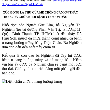
"Diện Chẩn" - Báo Người Giữ Lửa
XÚC ĐỘNG LÁ THƯ CỦA MẸ CH
ỒNG CẢM ƠN THẦY
THUỐC ĐÃ CHỮA KHỎI BỆNH CHO CON DÂU
.
Nhờ đọc báo Người Giữ Lửa, bà Nguyễn Thị
Nghiêm (trú tại đường Phan Văn Trị, Phường 11,
Quận Bình Thạnh, TP. HCM) biết đến thầy Đỗ
Hữu Sơn, người đã chữa thành công nhiều ca bệnh
u nang buồng trứng bằng Diện Chẩn. Bà Nghiêm
đưa con dâu đến nhờ thầy chữa trị.
Kết quả là con dâu bà Nghiêm đã đẩy lùi được
bệnh u nang buồng trứng và đã mang bầu. Niềm
vui lớn ấy được bà Nghiêm chia sẻ bằng một bức
thư dài. Chúng tôi xin trích đăng một phần gửi đến
bạn đọc.