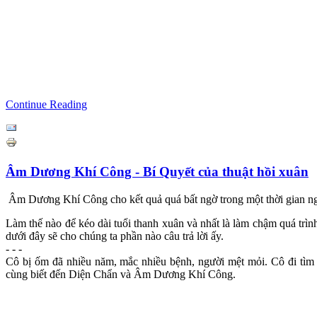
Continue Reading
Âm Dương Khí Công - Bí Quyết của thuật hồi xuân
Âm Dương Khí Công cho kết quả quá bất ngờ trong một thời gian ngắ
Làm thế nào để kéo dài tuổi thanh xuân và nhất là làm chậm quá trì
dưới đây sẽ cho chúng ta phần nào câu trả lời ấy.
- - -
Cô bị ốm đã nhiều năm, mắc nhiều bệnh, người mệt mỏi. Cô đi tìm
cùng biết đến Diện Chẩn và Âm Dương Khí Công.