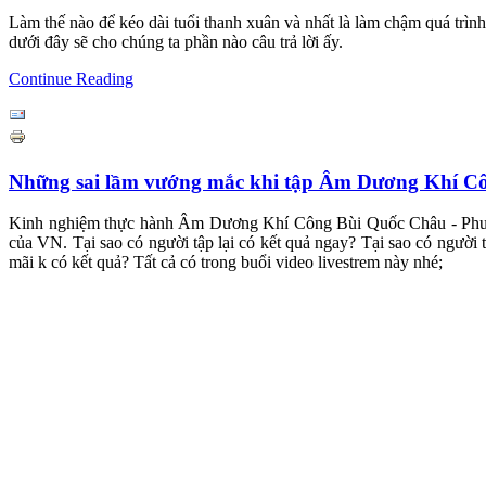
Làm thế nào để kéo dài tuổi thanh xuân và nhất là làm chậm quá trì
dưới đây sẽ cho chúng ta phần nào câu trả lời ấy.
Continue Reading
Những sai lầm vướng mắc khi tập Âm Dương Khí C
Kinh nghiệm thực hành Âm Dương Khí Công Bùi Quốc Châu - Phươn
của VN. Tại sao có người tập lại có kết quả ngay? Tại sao có người t
mãi k có kết quả? Tất cả có trong buổi video livestrem này nhé;