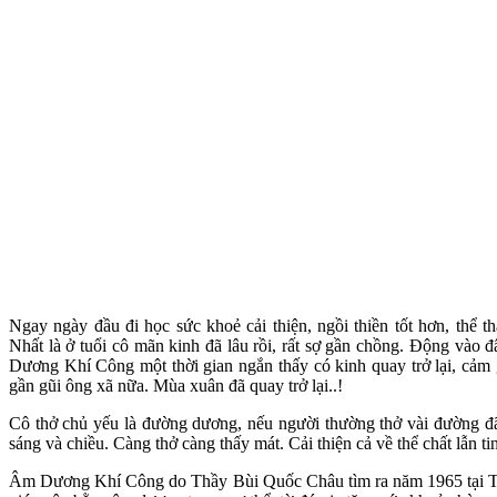
Ngay ngày đầu đi học sức khoẻ cải thiện, ngồi thiền tốt hơn, thể tha
Nhất là ở tuổi cô mãn kinh đã lâu rồi, rất sợ gần chồng. Động vào đ
Dương Khí Công một thời gian ngắn thấy có kinh quay trở lại, cảm 
gần gũi ông xã nữa. Mùa xuân đã quay trở lại..!
Cô thở chủ yếu là đường dương, nếu người thường thở vài đường đã
sáng và chiều. Càng thở càng thấy mát. Cải thiện cả về thể chất lẫn ti
Âm Dương Khí Công do Thầy Bùi Quốc Châu tìm ra năm 1965 tại T