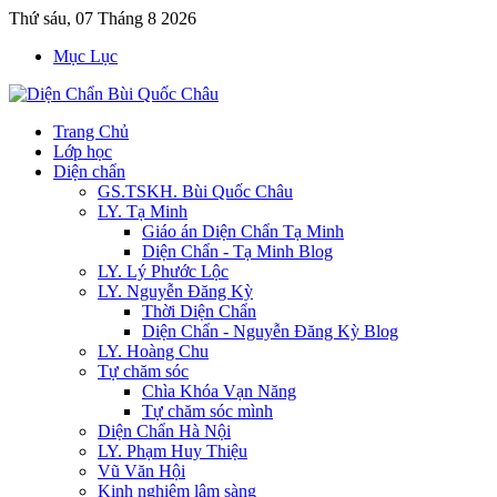
Thứ sáu, 07 Tháng 8 2026
Mục Lục
Trang Chủ
Lớp học
Diện chẩn
GS.TSKH. Bùi Quốc Châu
LY. Tạ Minh
Giáo án Diện Chẩn Tạ Minh
Diện Chẩn - Tạ Minh Blog
LY. Lý Phước Lộc
LY. Nguyễn Đăng Kỳ
Thời Diện Chẩn
Diện Chẩn - Nguyễn Đăng Kỳ Blog
LY. Hoàng Chu
Tự chăm sóc
Chìa Khóa Vạn Năng
Tự chăm sóc mình
Diện Chẩn Hà Nội
LY. Phạm Huy Thiệu
Vũ Văn Hội
Kinh nghiệm lâm sàng