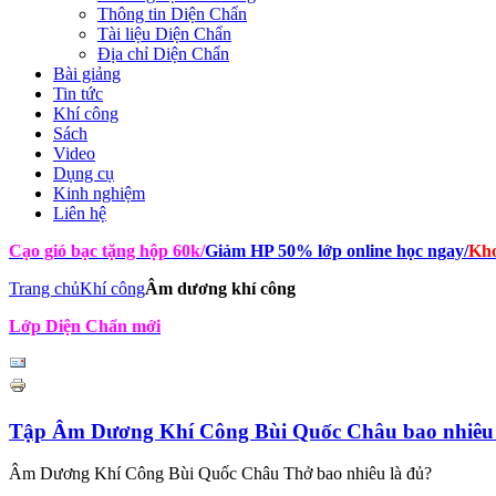
Thông tin Diện Chẩn
Tài liệu Diện Chẩn
Địa chỉ Diện Chẩn
Bài giảng
Tin tức
Khí công
Sách
Video
Dụng cụ
Kinh nghiệm
Liên hệ
Cạo gió bạc tặng hộp 60k
/
Giảm HP 50% lớp online học ngay
/
Kho
Trang chủ
Khí công
Âm dương khí công
Lớp Diện Chẩn mới
Tập Âm Dương Khí Công Bùi Quốc Châu bao nhiêu 
Âm Dương Khí Công Bùi Quốc Châu Thở bao nhiêu là đủ?