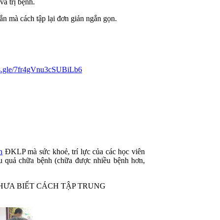
à trị bệnh.
n mà cách tập lại đơn giản ngắn gọn.
ms.gle/7fr4gVnu3cSUBiLb6
n
ĐKLP mà sức khoẻ, trí lực của các học viên
u quả chữa bệnh (chữa được nhiều bệnh hơn,
HƯA BIẾT CÁCH TẬP TRUNG