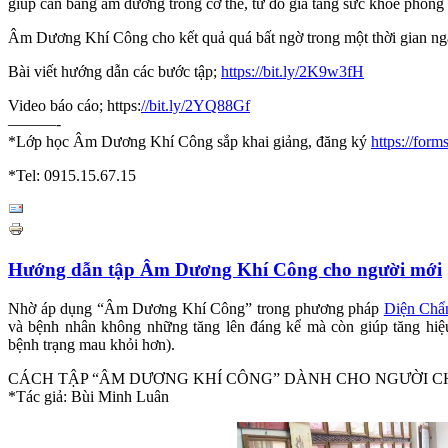
giúp cân bằng âm dương trong cơ thể, từ đó gia tăng sức khoẻ phòng v
Âm Dương Khí Công cho kết quả quá bất ngờ trong một thời gian ngắ
Bài viết hướng dẫn các bước tập;
https://bit.ly/2K9w3fH
Video báo cáo; https:
//bit.ly/2YQ88Gf
———-
*Lớp học Âm Dương Khí Công sắp khai giảng, đăng ký
https://for
*Tel: 0915.15.67.15
Hướng dẫn tập Âm Dương Khí Công cho người mới
Nhờ áp dụng “Âm Dương Khí Công” trong phương pháp
Diện Chẩ
và bệnh nhân không những tăng lên đáng kể mà còn giúp tăng hiệ
bệnh trạng mau khỏi hơn).
CÁCH TẬP “ÂM DƯƠNG KHÍ CÔNG” DÀNH CHO NGƯỜI C
*Tác giả: Bùi Minh Luân