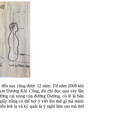
u
đến nay cũng được 12 năm. Từ năm 2008 khi
 Âm Dương Khí Công, tôi chỉ đọc qua vày lần
ường cái nóng của đường Dương, có lẽ là bản
giấy trắng có thể tuỳ ý viết lên thứ gì mà mình
u hơi lạ và kỳ quái là ý nghĩ làm sao mà thở