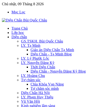
Chủ nhật, 09 Tháng 8 2026
Mục Lục
Trang Chủ
Lớp học
Diện chẩn
GS.TSKH. Bùi Quốc Châu
LY. Tạ Minh
Giáo án Diện Chẩn Tạ Minh
Diện Chẩn - Tạ Minh Blog
LY. Lý Phước Lộc
LY. Nguyễn Đăng Kỳ
Thời Diện Chẩn
Diện Chẩn - Nguyễn Đăng Kỳ Blog
LY. Hoàng Chu
Tự chăm sóc
Chìa Khóa Vạn Năng
Tự chăm sóc mình
Diện Chẩn Hà Nội
LY. Phạm Huy Thiệu
Vũ Văn Hội
Kinh nghiệm lâm sàng