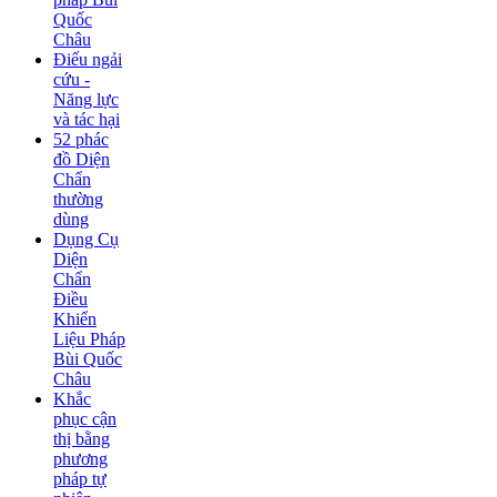
Quốc
Châu
Điếu ngải
cứu -
Năng lực
và tác hại
52 phác
đồ Diện
Chẩn
thường
dùng
Dụng Cụ
Diện
Chẩn
Điều
Khiển
Liệu Pháp
Bùi Quốc
Châu
Khắc
phục cận
thị bằng
phương
pháp tự