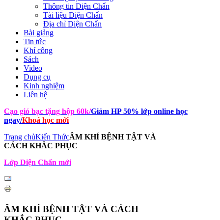
Thông tin Diện Chẩn
Tài liệu Diện Chẩn
Địa chỉ Diện Chẩn
Bài giảng
Tin tức
Khí công
Sách
Video
Dụng cụ
Kinh nghiệm
Liên hệ
Cạo gió bạc tặng hộp 60k
/
Giảm HP 50% lớp online học
ngay
/
Khoá học mới
Trang chủ
Kiến Thức
ÂM KHÍ BỆNH TẬT VÀ
CÁCH KHẮC PHỤC
Lớp Diện Chẩn mới
ÂM KHÍ BỆNH TẬT VÀ CÁCH
KHẮC PHỤC