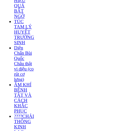
HIỆU
QUẢ
BẤT
NGỜ
TÚC
TAM LÝ
HUYỆT
TRƯỜNG
SINH
Diện
Chẩn Bùi
Quốc
Châu thật
vi diệu (co
rút cơ
lưng)
ÂM KHÍ
BỆNH
TẬT VÀ
CÁCH
KHẮC
PHỤC
????CHẢI
THÔNG
KINH