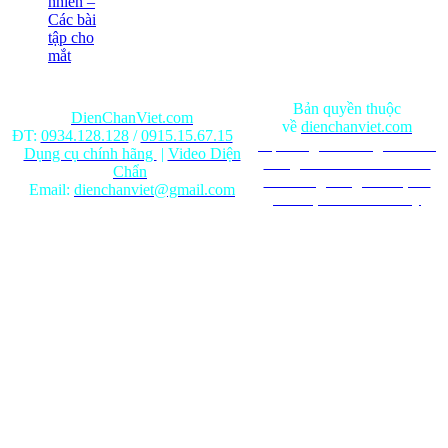
nhiên –
Các bài
tập cho
mắt
Bản quyền thuộc
DienChanViet.com
về
dienchanviet.com
ĐT:
0934.128.128
/
0915.15.67.15
Nội dung trên trang web chỉ
Dụng cụ chính hãng
|
Video Diện
mang tính chất tham khảo.
Chẩn
Ghi rõ nguồn gốc khi phát
Email:
dienchanviet@gmail.com
hành lại từ Website này