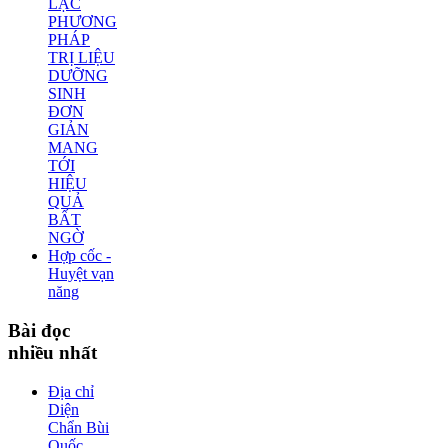
LẠC
PHƯƠNG
PHÁP
TRỊ LIỆU
DƯỠNG
SINH
ĐƠN
GIẢN
MANG
TỚI
HIỆU
QUẢ
BẤT
NGỜ
Hợp cốc -
Huyệt vạn
năng
Bài
đọc
nhiều nhất
Địa chỉ
Diện
Chẩn Bùi
Quốc