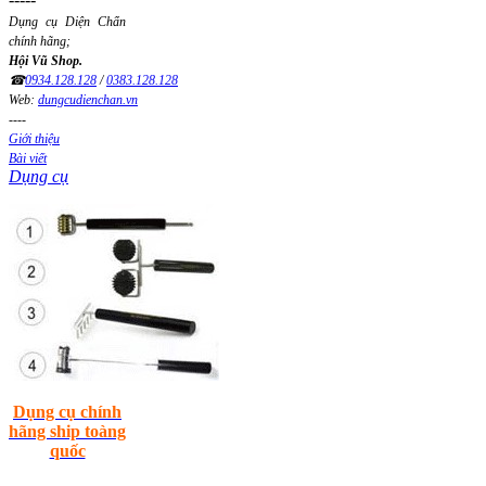
Dụng cụ Diện Chẩn
chính hãng;
Hội Vũ Shop.
☎
0934.128.128
/
0383.128.128
Web:
dungcudienchan.vn
----
Giới thiệu
Bài viết
Dụng cụ
Dụng cụ chính
hãng ship toàng
quốc