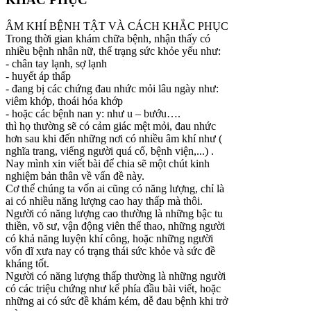
ÂM KHÍ BỆNH TẬT VÀ CÁCH KHẮC PHỤC
Trong thời gian khám chữa bệnh, nhận thấy có
nhiều bệnh nhân nữ, thể trạng sức khỏe yếu như:
- chân tay lạnh, sợ lạnh
- huyết áp thấp
- đang bị các chứng đau nhức mỏi lâu ngày như:
viêm khớp, thoái hóa khớp
- hoặc các bệnh nan y: như u – bướu….
thì họ thường sẽ có cảm giác mệt mỏi, đau nhức
hơn sau khi đến những nơi có nhiều âm khí như (
nghĩa trang, viếng người quá cố, bệnh viện,...) .
Nay mình xin viết bài để chia sẽ một chút kinh
nghiệm bản thân về vấn đề này.
Cơ thể chúng ta vốn ai cũng có năng lượng, chỉ là
ai có nhiều năng lượng cao hay thấp mà thôi.
Người có năng lượng cao thường là những bậc tu
thiền, võ sư, vận động viên thể thao, những người
có khả năng luyện khí công, hoặc những người
vốn dĩ xưa nay có trạng thái sức khỏe và sức đề
kháng tốt.
Người có năng lượng thấp thường là những người
có các triệu chứng như kể phía đầu bài viết, hoặc
những ai có sức đề khám kém, dễ đau bệnh khi trở