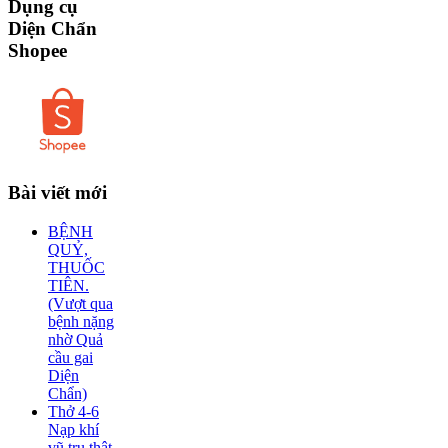
Dụng
cụ
Diện Chẩn
Shopee
Bài
viết mới
BỆNH
QUỶ,
THUỐC
TIÊN.
(Vượt qua
bệnh nặng
nhờ Quả
cầu gai
Diện
Chẩn)
Thở 4-6
Nạp khí
vũ trụ thật