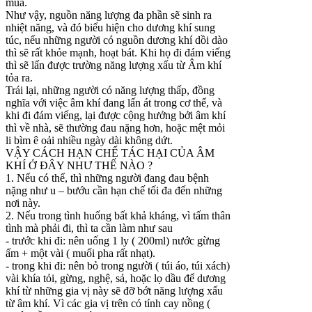
mùa.
Như vậy, nguồn năng lượng đa phần sẽ sinh ra
nhiệt năng, và đó biểu hiện cho dương khí sung
túc, nếu những người có nguồn dương khí dồi dào
thì sẽ rất khỏe mạnh, hoạt bát. Khi họ đi đám viếng
thì sẽ lấn được trường năng lượng xấu từ Âm khí
tỏa ra.
Trái lại, những người có năng lượng thấp, đồng
nghĩa với việc âm khí đang lấn át trong cơ thể, và
khi đi đám viếng, lại được cộng hưởng bởi âm khí
thì về nhà, sẽ thường đau nặng hơn, hoặc mệt mỏi
li bìm ê oải nhiều ngày dài không dứt.
VẬY CÁCH HẠN CHẾ TÁC HẠI CỦA ÂM
KHÍ Ở ĐÂY NHƯ THẾ NÀO ?
1. Nếu có thể, thì những người đang đau bệnh
nặng như u – bướu cần hạn chế tối đa đến những
nơi này.
2. Nếu trong tình huống bất khả kháng, vì tấm thân
tình mà phải đi, thì ta cần làm như sau
- trước khi đi: nên uống 1 ly ( 200ml) nước gừng
ấm + một vài ( muối pha rất nhạt).
- trong khi đi: nên bỏ trong người ( túi áo, túi xách)
vài khía tỏi, gừng, nghệ, sả, hoặc lọ dầu để dương
khí từ những gia vị này sẽ đỡ bớt năng lượng xấu
từ âm khí. Vì các gia vị trên có tính cay nồng (