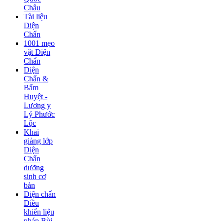
Châu
Tài liệu
Diện
Chẩn
1001 mẹo
vặt Diện
Chẩn
Diện
Chẩn &
Bấm
Huyệt -
Lương y
Lý Phước
Lộc
Khai
giảng lớp
Diện
Chẩn
dưỡng
sinh cơ
bản
Diện chẩn
Điều
khiển liệu
pháp Bùi