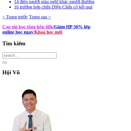
14 điều người giàu nghĩ khác người thường
16 trường hợp chữa DIện Chẩn có kết quả
< Trang trước
Trang sau >
Cạo gió bạc tặng hộp 60k
/Giảm HP 50% lớp
online học ngay
/
Khoá học mới
Tìm
kiếm
Hội
Vũ