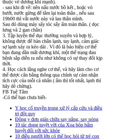
thuộc về dương khí mạnh).
- sau khi đi về: nên nấu nước bồ kết , hoặc vỏ
bưởi, nước gừng để tắm lại toàn thân , nếu sau
19h00 thì vắt nước này và lau thân mình.
Sau đó dùng máy sấy tóc sấy ấm toàn thân. ( dọc
lưng và 2 gan chân)
3. Tập luyện thể dục thường xuyên và hợp lý,
không được để bàn chân lạnh, tay lạnh, cảm giác
sợ lạnh xảy ra kéo dài . Vì đó là báo hiệu cơ thể
bạn đang dần mất dương khí, một thể trạng đau
bệnh sắp diễn ra nếu như không có sự thay đổi kịp
thời.
4. Học cách lắng nghe cơ thể, và hãy làm cho cơ
thể được cân bằng thông qua chính sự cảm nhận
tích cực của mỗi cá nhân ( ấm thì tốt nhất, lạnh thì
hãy dè chừng).
FB Tuệ Tâm
-Có thể bạn chưa biết-
Y học cổ truyền trong xử lý cấp cứu và điều
trị đột quỵ
Đông y đơn giản chữa say nắng, say nóng
10 tác dụng tuyệt vời của Xoa bóp bấm
huyệt đối với sức khỏe
10 điều người lớn có thể học hỏi từ trẻ con