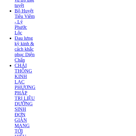
tuyệt
Bộ Huyệt
Tiêu Viêm
- Lý
Phước
Lộc
Đau lưng
kỳ kinh &
cách khắc
phục Diện
Chẩn
CHẢI
THÔNG
KINH
LẠC
PHƯƠNG
PHÁP
TRỊ LIỆU
DƯỠNG
SINH
ĐƠN
GIẢN
MANG
TỚI