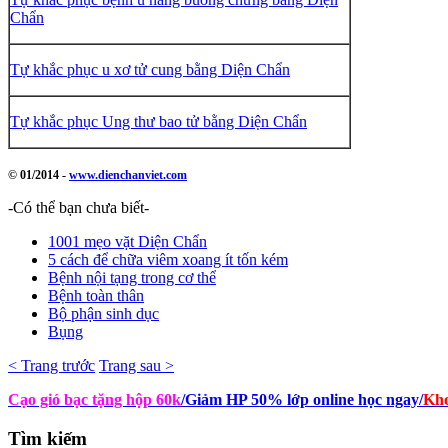
Chẩn
Tự khắc phục u xơ tử cung bằng Diện Chẩn
Tự khắc phục Ung thư bao tử bằng Diện Chẩn
© 01/2014 -
www.dienchanviet.com
-Có thể bạn chưa biết-
1001 mẹo vặt Diện Chẩn
5 cách để chữa viêm xoang ít tốn kém
Bệnh nội tạng trong cơ thể
Bệnh toàn thân
Bộ phận sinh dục
Bụng
< Trang trước
Trang sau >
Cạo gió bạc tặng hộp 60k
/Giảm HP 50% lớp online học ngay
/
Kho
Tìm
kiếm