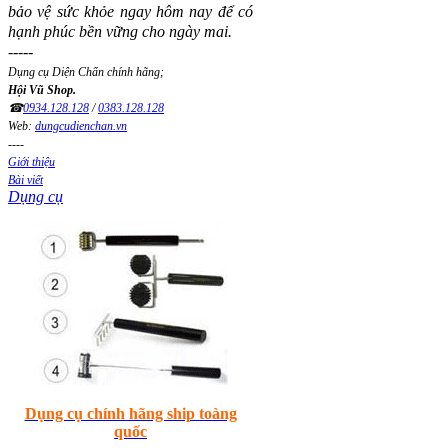
bảo vệ sức khỏe ngay hôm nay để có
hạnh phúc bền vững cho ngày mai.
-----
Dụng cụ Diện Chẩn chính hãng;
Hội Vũ Shop.
☎
0934.128.128
/
0383.128.128
Web:
dungcudienchan.vn
----
Giới thiệu
Bài viết
Dụng cụ
Dụng cụ chính hãng ship toàng
quốc