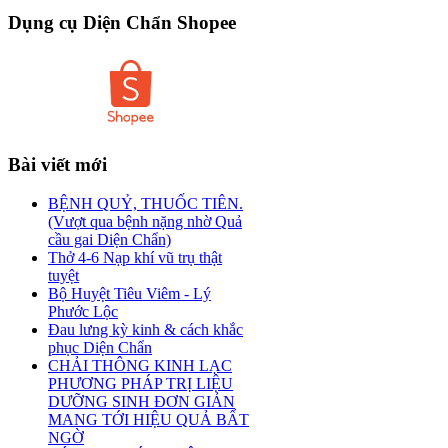
Dụng
cụ Diện Chẩn Shopee
Bài
viết mới
BỆNH QUỶ, THUỐC TIÊN.
(Vượt qua bệnh nặng nhờ Quả
cầu gai Diện Chẩn)
Thở 4-6 Nạp khí vũ trụ thật
tuyệt
Bộ Huyệt Tiêu Viêm - Lý
Phước Lộc
Đau lưng kỳ kinh & cách khắc
phục Diện Chẩn
CHẢI THÔNG KINH LẠC
PHƯƠNG PHÁP TRỊ LIỆU
DƯỠNG SINH ĐƠN GIẢN
MANG TỚI HIỆU QUẢ BẤT
NGỜ