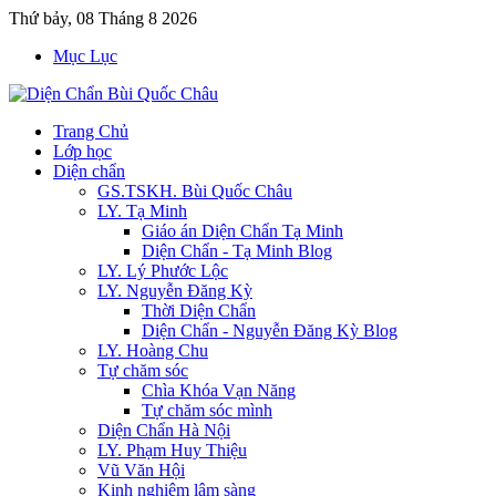
Thứ bảy, 08 Tháng 8 2026
Mục Lục
Trang Chủ
Lớp học
Diện chẩn
GS.TSKH. Bùi Quốc Châu
LY. Tạ Minh
Giáo án Diện Chẩn Tạ Minh
Diện Chẩn - Tạ Minh Blog
LY. Lý Phước Lộc
LY. Nguyễn Đăng Kỳ
Thời Diện Chẩn
Diện Chẩn - Nguyễn Đăng Kỳ Blog
LY. Hoàng Chu
Tự chăm sóc
Chìa Khóa Vạn Năng
Tự chăm sóc mình
Diện Chẩn Hà Nội
LY. Phạm Huy Thiệu
Vũ Văn Hội
Kinh nghiệm lâm sàng