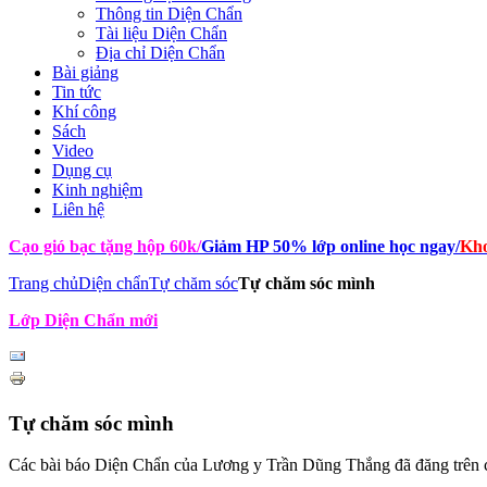
Thông tin Diện Chẩn
Tài liệu Diện Chẩn
Địa chỉ Diện Chẩn
Bài giảng
Tin tức
Khí công
Sách
Video
Dụng cụ
Kinh nghiệm
Liên hệ
Cạo gió bạc tặng hộp 60k
/
Giảm HP 50% lớp online học ngay
/
Kho
Trang chủ
Diện chẩn
Tự chăm sóc
Tự chăm sóc mình
Lớp Diện Chẩn mới
Tự chăm sóc mình
Các bài báo Diện Chẩn của Lương y Trần Dũng Thắng đã đăng trên cá