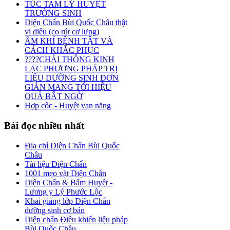
TÚC TAM LÝ HUYỆT
TRƯỜNG SINH
Diện Chẩn Bùi Quốc Châu thật
vi diệu (co rút cơ lưng)
ÂM KHÍ BỆNH TẬT VÀ
CÁCH KHẮC PHỤC
????CHẢI THÔNG KINH
LẠC PHƯƠNG PHÁP TRỊ
LIỆU DƯỠNG SINH ĐƠN
GIẢN MANG TỚI HIỆU
QUẢ BẤT NGỜ
Hợp cốc - Huyệt vạn năng
Bài
đọc nhiều nhất
Địa chỉ Diện Chẩn Bùi Quốc
Châu
Tài liệu Diện Chẩn
1001 mẹo vặt Diện Chẩn
Diện Chẩn & Bấm Huyệt -
Lương y Lý Phước Lộc
Khai giảng lớp Diện Chẩn
dưỡng sinh cơ bản
Diện chẩn Điều khiển liệu pháp
Bùi Quốc Châu