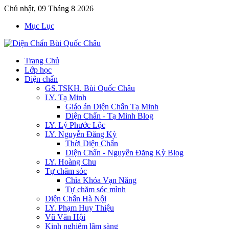
Chủ nhật, 09 Tháng 8 2026
Mục Lục
Trang Chủ
Lớp học
Diện chẩn
GS.TSKH. Bùi Quốc Châu
LY. Tạ Minh
Giáo án Diện Chẩn Tạ Minh
Diện Chẩn - Tạ Minh Blog
LY. Lý Phước Lộc
LY. Nguyễn Đăng Kỳ
Thời Diện Chẩn
Diện Chẩn - Nguyễn Đăng Kỳ Blog
LY. Hoàng Chu
Tự chăm sóc
Chìa Khóa Vạn Năng
Tự chăm sóc mình
Diện Chẩn Hà Nội
LY. Phạm Huy Thiệu
Vũ Văn Hội
Kinh nghiệm lâm sàng