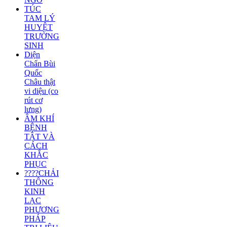
TÚC
TAM LÝ
HUYỆT
TRƯỜNG
SINH
Diện
Chẩn Bùi
Quốc
Châu thật
vi diệu (co
rút cơ
lưng)
ÂM KHÍ
BỆNH
TẬT VÀ
CÁCH
KHẮC
PHỤC
????CHẢI
THÔNG
KINH
LẠC
PHƯƠNG
PHÁP