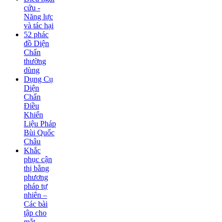
cứu -
Năng lực
và tác hại
52 phác
đồ Diện
Chẩn
thường
dùng
Dụng Cụ
Diện
Chẩn
Điều
Khiển
Liệu Pháp
Bùi Quốc
Châu
Khắc
phục cận
thị bằng
phương
pháp tự
nhiên –
Các bài
tập cho
mắt