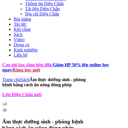
Thông tin Diện Chẩn
Tài liệu Diện Chẩn
Địa chỉ Diện Chẩn
Bài giảng
Tin tức
Khí công
Sách
Video
Dụng cụ
Kinh nghiệm
Liên hệ
Cạo gió bạc tặng hộp 60k
/
Giảm HP 50% lớp online học
ngay
/
Khoá học mới
Trang chủ
Sách
Ẩm thực dưỡng sinh - phòng
bệnh bằng cách ăn uống đúng phép
Lớp Diện Chẩn mới
Ẩm thực dưỡng sinh - phòng bệnh
bằng cách ăn uống đúng phép