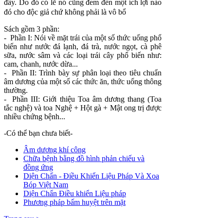
đây. Do đó có lẽ nó cũng đem đến một ích lợi nào
đó cho độc giả chứ không phải là vô bổ
Sách gồm 3 phần:
- Phần I: Nói về mặt trái của một số thức uống phổ
biến như nước đá lạnh, đá trà, nước ngọt, cà phê
sữa, nước sâm và các loại trái cây phổ biến như:
cam, chanh, nước dừa...
- Phần II: Trình bày sự phân loại theo tiêu chuẩn
âm dương của một số các thức ăn, thức uống thông
thường.
- Phần III: Giới thiệu Toa âm dương thang (Toa
tắc nghệ) và toa Nghệ + Hột gà + Mật ong trị được
nhiều chứng bệnh...
-Có thể bạn chưa biết-
Âm dương khí công
Chữa bệnh bằng đồ hình phản chiếu và
đồng ứng
Diện Chẩn - Điều Khiển Liệu Pháp Và Xoa
Bóp Việt Nam
Diện Chẩn Điều khiển Liệu pháp
Phương pháp bấm huyệt trên mặt