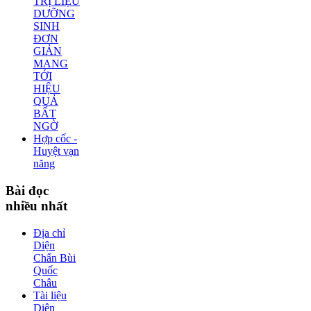
TRỊ LIỆU
DƯỠNG
SINH
ĐƠN
GIẢN
MANG
TỚI
HIỆU
QUẢ
BẤT
NGỜ
Hợp cốc -
Huyệt vạn
năng
Bài
đọc
nhiều nhất
Địa chỉ
Diện
Chẩn Bùi
Quốc
Châu
Tài liệu
Diện