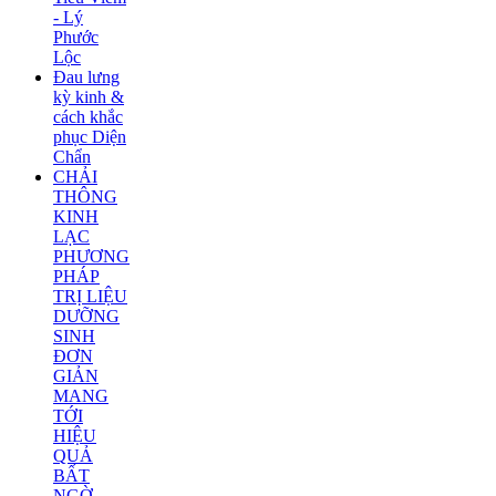
- Lý
Phước
Lộc
Đau lưng
kỳ kinh &
cách khắc
phục Diện
Chẩn
CHẢI
THÔNG
KINH
LẠC
PHƯƠNG
PHÁP
TRỊ LIỆU
DƯỠNG
SINH
ĐƠN
GIẢN
MANG
TỚI
HIỆU
QUẢ
BẤT
NGỜ