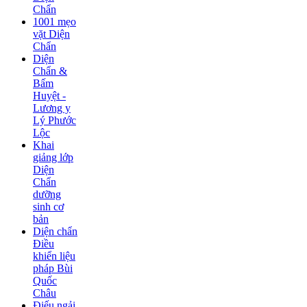
Chẩn
1001 mẹo
vặt Diện
Chẩn
Diện
Chẩn &
Bấm
Huyệt -
Lương y
Lý Phước
Lộc
Khai
giảng lớp
Diện
Chẩn
dưỡng
sinh cơ
bản
Diện chẩn
Điều
khiển liệu
pháp Bùi
Quốc
Châu
Điếu ngải