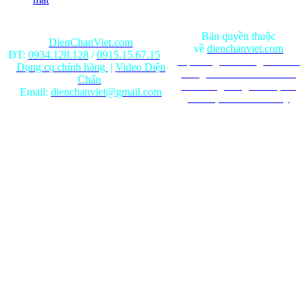
Bản quyền thuộc
DienChanViet.com
về
dienchanviet.com
ĐT:
0934.128.128
/
0915.15.67.15
Nội dung trên trang web chỉ
Dụng cụ chính hãng
|
Video Diện
mang tính chất tham khảo.
Chẩn
Ghi rõ nguồn gốc khi phát
Email:
dienchanviet@gmail.com
hành lại từ Website này