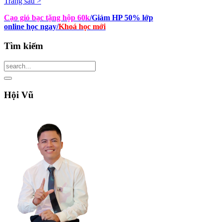
Trang sau >
Cạo gió bạc tặng hộp 60k
/Giảm HP 50% lớp
online học ngay
/
Khoá học mới
Tìm
kiếm
Hội
Vũ