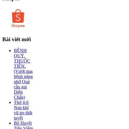
Bài
viết mới
BỆNH
QUỶ,
THUỐC
TIÊN.
(Vượt qua
bệnh nặng
nhờ Quả
cầu gai
Diện
Chẩn)
Thở 4-6
Nạp khí
vũ trụ thật
tuyệt
Bộ Huyệt
Tiêu Viêm