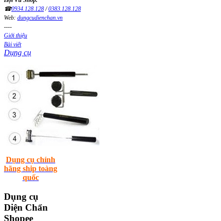
Hội Vũ Shop.
☎
0934.128.128
/
0383.128.128
Web:
dungcudienchan.vn
----
Giới thiệu
Bài viết
Dụng cụ
Dụng cụ chính
hãng ship toàng
quốc
Dụng
cụ
Diện Chẩn
Shopee