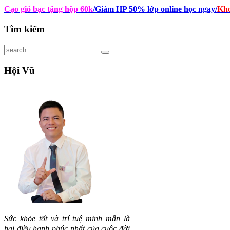
Cạo gió bạc tặng hộp 60k
/Giảm HP 50% lớp online học ngay
/
Kho
Tìm
kiếm
Hội
Vũ
Sức khỏe tốt và trí tuệ minh mẫn là
hai điều hạnh phúc nhất của cuộc đời