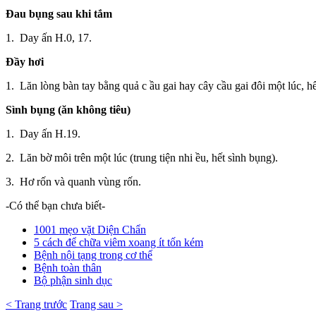
Đau bụng sau khi tắm
1. Day ấn H.0, 17.
Đầy hơi
1. Lăn lòng bàn tay bằng quả c ầu gai hay cây cầu gai đôi một lúc, h
Sình bụng (ăn không tiêu)
1. Day ấn H.19.
2. Lăn bờ môi trên một lúc (trung tiện nhi ều, hết sình bụng).
3. Hơ rốn và quanh vùng rốn.
-Có thể bạn chưa biết-
1001 mẹo vặt Diện Chẩn
5 cách để chữa viêm xoang ít tốn kém
Bệnh nội tạng trong cơ thể
Bệnh toàn thân
Bộ phận sinh dục
< Trang trước
Trang sau >