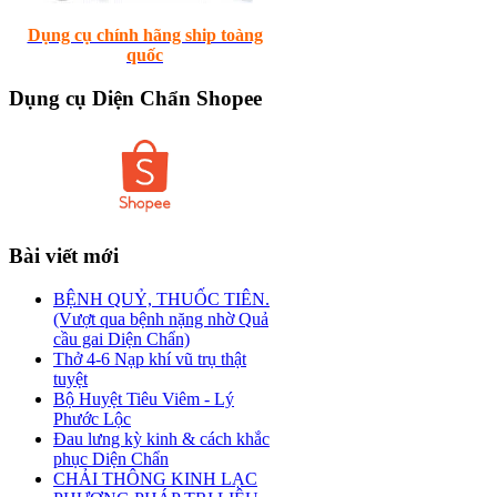
Dụng cụ chính hãng ship toàng
quốc
Dụng
cụ Diện Chẩn Shopee
Bài
viết mới
BỆNH QUỶ, THUỐC TIÊN.
(Vượt qua bệnh nặng nhờ Quả
cầu gai Diện Chẩn)
Thở 4-6 Nạp khí vũ trụ thật
tuyệt
Bộ Huyệt Tiêu Viêm - Lý
Phước Lộc
Đau lưng kỳ kinh & cách khắc
phục Diện Chẩn
CHẢI THÔNG KINH LẠC