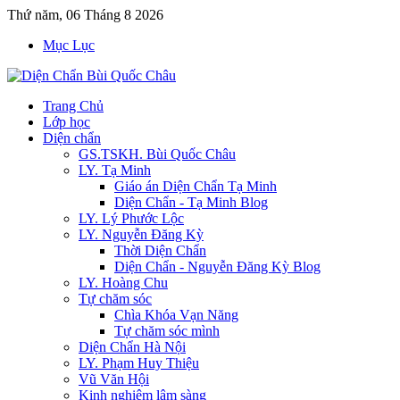
Thứ năm, 06 Tháng 8 2026
Mục Lục
Trang Chủ
Lớp học
Diện chẩn
GS.TSKH. Bùi Quốc Châu
LY. Tạ Minh
Giáo án Diện Chẩn Tạ Minh
Diện Chẩn - Tạ Minh Blog
LY. Lý Phước Lộc
LY. Nguyễn Đăng Kỳ
Thời Diện Chẩn
Diện Chẩn - Nguyễn Đăng Kỳ Blog
LY. Hoàng Chu
Tự chăm sóc
Chìa Khóa Vạn Năng
Tự chăm sóc mình
Diện Chẩn Hà Nội
LY. Phạm Huy Thiệu
Vũ Văn Hội
Kinh nghiệm lâm sàng