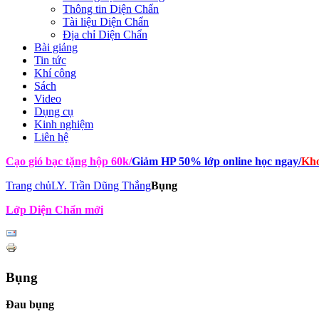
Thông tin Diện Chẩn
Tài liệu Diện Chẩn
Địa chỉ Diện Chẩn
Bài giảng
Tin tức
Khí công
Sách
Video
Dụng cụ
Kinh nghiệm
Liên hệ
Cạo gió bạc tặng hộp 60k
/
Giảm HP 50% lớp online học ngay
/
Kho
Trang chủ
LY. Trần Dũng Thắng
Bụng
Lớp Diện Chẩn mới
Bụng
Đau bụng