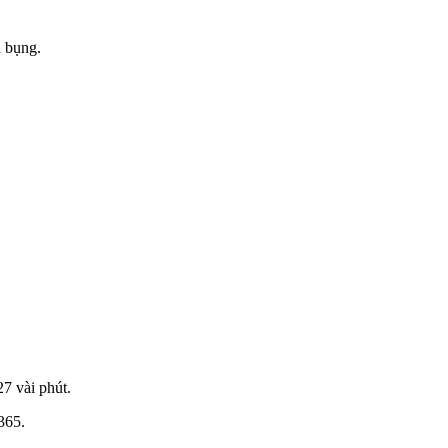
u bụng.
27 vài phút.
365.