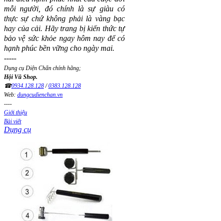
mỗi người, đó chính là sự giàu có
thực sự chứ không phải là vàng bạc
hay của cải.
Hãy trang bị kiến thức tự
bảo vệ sức khỏe ngay hôm nay để có
hạnh phúc bền vững cho ngày mai.
-----
Dụng cụ Diện Chẩn chính hãng;
Hội Vũ Shop.
☎
0934.128.128
/
0383.128.128
Web:
dungcudienchan.vn
----
Giới thiệu
Bài viết
Dụng cụ