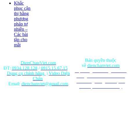
Khắc
phục cận
thị bằng
phương
pháp tự
nhiên –
Các bài
tập cho
mắt
Bản quyền thuộc
DienChanViet.com
về
dienchanviet.com
ĐT:
0934.128.128
/
0915.15.67.15
Nội dung trên trang web chỉ
Dụng cụ chính hãng
|
Video Diện
mang tính chất tham khảo.
Chẩn
Ghi rõ nguồn gốc khi phát
Email:
dienchanviet@gmail.com
hành lại từ Website này