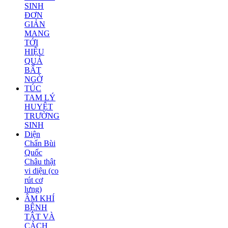
SINH
ĐƠN
GIẢN
MANG
TỚI
HIỆU
QUẢ
BẤT
NGỜ
TÚC
TAM LÝ
HUYỆT
TRƯỜNG
SINH
Diện
Chẩn Bùi
Quốc
Châu thật
vi diệu (co
rút cơ
lưng)
ÂM KHÍ
BỆNH
TẬT VÀ
CÁCH