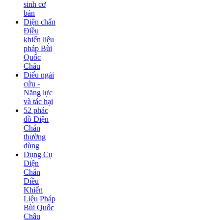
sinh cơ
bản
Diện chẩn
Điều
khiển liệu
pháp Bùi
Quốc
Châu
Điếu ngải
cứu -
Năng lực
và tác hại
52 phác
đồ Diện
Chẩn
thường
dùng
Dụng Cụ
Diện
Chẩn
Điều
Khiển
Liệu Pháp
Bùi Quốc
Châu