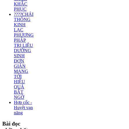
KHẮC
PHỤC
????CHẢI
THÔNG
KINH
LẠC
PHƯƠNG
PHÁP
TRỊ LIỆU
DƯỠNG
SINH
ĐƠN
GIẢN
MANG
TỚI
HIỆU
QUẢ
BẤT
NGỜ
Hợp cốc -
Huyệt vạn
năng
Bài
đọc