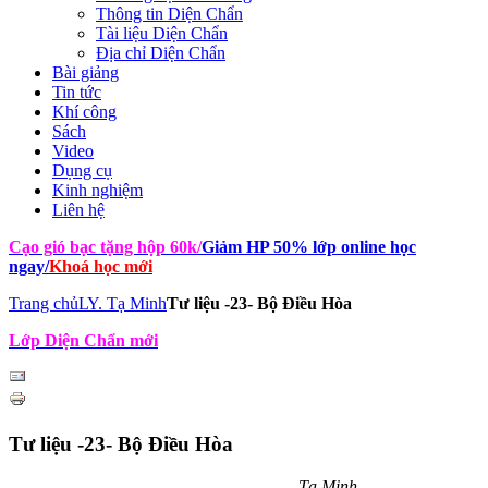
Thông tin Diện Chẩn
Tài liệu Diện Chẩn
Địa chỉ Diện Chẩn
Bài giảng
Tin tức
Khí công
Sách
Video
Dụng cụ
Kinh nghiệm
Liên hệ
Cạo gió bạc tặng hộp 60k
/
Giảm HP 50% lớp online học
ngay
/
Khoá học mới
Trang chủ
LY. Tạ Minh
Tư liệu -23- Bộ Điều Hòa
Lớp Diện Chẩn mới
Tư liệu -23- Bộ Điều Hòa
Tạ Minh.