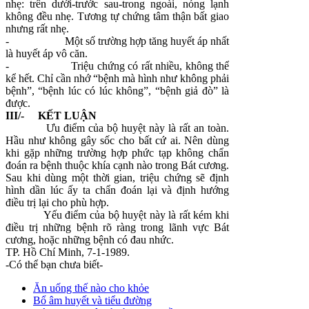
nhẹ: trên dưới-trước sau-trong ngoài, nóng lạnh
không đều nhẹ. Tương tự chứng tâm thận bất giao
nhưng rất nhẹ.
-
Một số trường hợp tăng huyết áp nhất
là huyết áp vô căn.
-
Triệu chứng có rất nhiều, không thể
kể hết. Chỉ cần nhớ “bệnh mà hình như không phải
bệnh”, “bệnh lúc có lúc không”, “bệnh giả đò” là
được.
III/- KẾT LUẬN
Ưu điểm của bộ huyệt này là rất an toàn.
Hầu như không gây sốc cho bất cứ ai. Nên dùng
khi gặp những trường hợp phức tạp không chẩn
đoán ra bệnh thuộc khía cạnh nào trong Bát cương.
Sau khi dùng một thời gian, triệu chứng sẽ định
hình dần lúc ấy ta chẩn đoán lại và định hướng
điều trị lại cho phù hợp.
Yếu điểm của bộ huyệt này là rất kém khi
điều trị những bệnh rõ ràng trong lãnh vực Bát
cương, hoặc những bệnh có đau nhức.
TP. Hồ Chí Minh, 7-1-1989.
-Có thể bạn chưa biết-
Ăn uống thế nào cho khỏe
Bổ âm huyết và tiểu đường