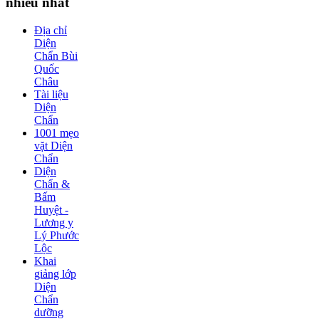
nhiều nhất
Địa chỉ
Diện
Chẩn Bùi
Quốc
Châu
Tài liệu
Diện
Chẩn
1001 mẹo
vặt Diện
Chẩn
Diện
Chẩn &
Bấm
Huyệt -
Lương y
Lý Phước
Lộc
Khai
giảng lớp
Diện
Chẩn
dưỡng