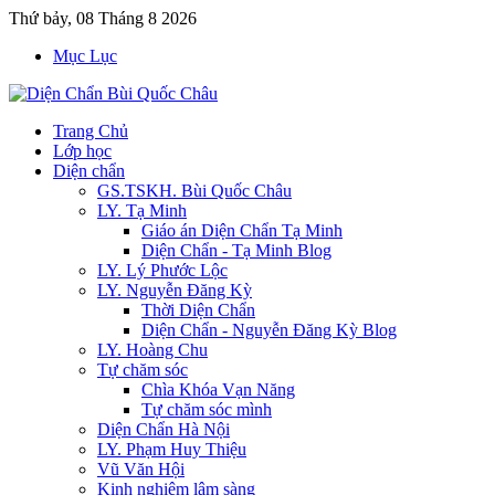
Thứ bảy, 08 Tháng 8 2026
Mục Lục
Trang Chủ
Lớp học
Diện chẩn
GS.TSKH. Bùi Quốc Châu
LY. Tạ Minh
Giáo án Diện Chẩn Tạ Minh
Diện Chẩn - Tạ Minh Blog
LY. Lý Phước Lộc
LY. Nguyễn Đăng Kỳ
Thời Diện Chẩn
Diện Chẩn - Nguyễn Đăng Kỳ Blog
LY. Hoàng Chu
Tự chăm sóc
Chìa Khóa Vạn Năng
Tự chăm sóc mình
Diện Chẩn Hà Nội
LY. Phạm Huy Thiệu
Vũ Văn Hội
Kinh nghiệm lâm sàng