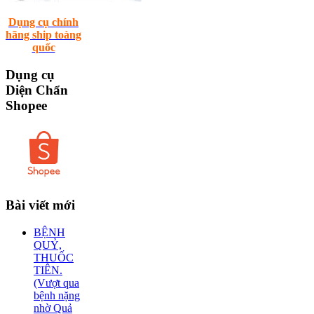
Dụng cụ chính
hãng ship toàng
quốc
Dụng
cụ
Diện Chẩn
Shopee
Bài
viết mới
BỆNH
QUỶ,
THUỐC
TIÊN.
(Vượt qua
bệnh nặng
nhờ Quả