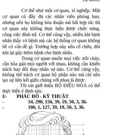
Cơ thể như một cơ quan, xí nghiệp. Một
cơ quan có đầy đủ các nhân viên phòng ban,
nhưng nếu họ không hòa thuận mà bất hợp tác thì
cơ quan này không thực hiện được chức năng,
công việc đình trệ. Cơ thể cũng vậy, nhiều khi bịnh
nhân thấy có bệnh mà các hệ thống cơ quan không
hề có vấn đề gì. Trường hợp này nếu cố chữa, đôi
khi lại gây thêm bệnh cho bịnh nhân.
Trong cơ quan muốn mọi việc trôi chảy,
cần hòa giải mọi người với nhau, không cần khiển
trách hay đổi thay nhân sự nào. Cơ thể cũng vậy,
không thể trách cơ quan bộ phận nào mà chỉ nên
tạo sự liên kết giữa chúng với nhau là được.
Tôi xin giới thiệu BỘ ĐIỀU HÒA có thể
thực hiện ý định này.
I/- PHÁC ĐỒ - KỸ THUẬT
-
34, 290, 156, 39, 19, 50, 3, 36.
- 106, 1, 127, 39, 19, 50, 3, 36.