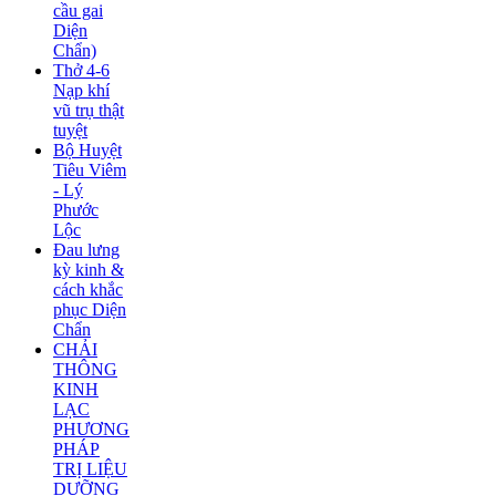
cầu gai
Diện
Chẩn)
Thở 4-6
Nạp khí
vũ trụ thật
tuyệt
Bộ Huyệt
Tiêu Viêm
- Lý
Phước
Lộc
Đau lưng
kỳ kinh &
cách khắc
phục Diện
Chẩn
CHẢI
THÔNG
KINH
LẠC
PHƯƠNG
PHÁP
TRỊ LIỆU
DƯỠNG