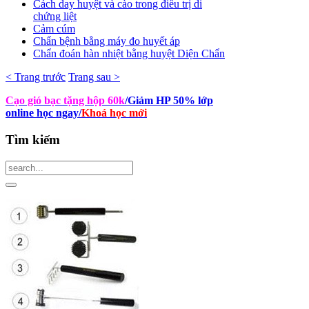
Cách day huyệt và cào trong điều trị di
chứng liệt
Cảm cúm
Chẩn bệnh bằng máy đo huyết áp
Chẩn đoán hàn nhiệt bằng huyệt Diện Chẩn
< Trang trước
Trang sau >
Cạo gió bạc tặng hộp 60k
/Giảm HP 50% lớp
online học ngay
/
Khoá học mới
Tìm
kiếm