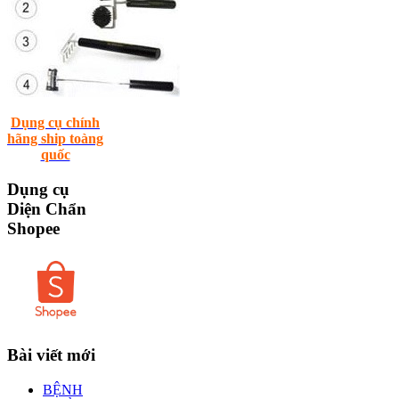
Dụng cụ chính
hãng ship toàng
quốc
Dụng
cụ
Diện Chẩn
Shopee
Bài
viết mới
BỆNH