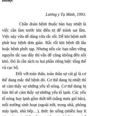
Lương y Tạ Minh, 1993.
Chẩn đoán bệnh thuộc hàn hay nhiệt là
việc cần làm trước khi điều trị để tránh sai lầm.
Việc này vừa dễ dàng vừa rắc rối. Dễ khi bệnh mới
phát hay bệnh đơn giản. Rắc rối khi bệnh đã lâu
hoặc bệnh phức tạp. Nhưng nếu các bạn nắm vững
nguyên tắc sau đây thì vấn đề cũng không đến nỗi
khó. Đó là cần tách ra hai phần riêng biệt: tổng thể
và cục bộ.
Đối với toàn thân, toàn thân sợ cái gì là cơ
thể đang mắc thể bệnh đó. Cơ thể đang bị nhiệt thì
sẽ cảm thấy sợ những yếu tố nóng. Cơ thể đang bị
hàn thì sẽ cảm thấy sợ những yếu tố lạnh. Các yếu
tố nóng hay lạnh gồm thời tiết (nắng mưa gió bão),
môi trường sinh hoạt (ngoài trời, trong nhà, phòng
máy lạnh, nhà bếp…), thức ăn uống (nhiều hay ít