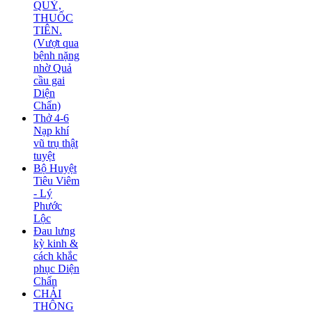
QUỶ,
THUỐC
TIÊN.
(Vượt qua
bệnh nặng
nhờ Quả
cầu gai
Diện
Chẩn)
Thở 4-6
Nạp khí
vũ trụ thật
tuyệt
Bộ Huyệt
Tiêu Viêm
- Lý
Phước
Lộc
Đau lưng
kỳ kinh &
cách khắc
phục Diện
Chẩn
CHẢI
THÔNG