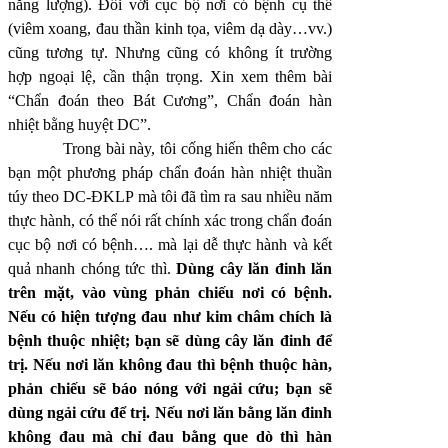
năng lượng). Đối với cục bộ nơi có bệnh cụ thể
(viêm xoang, đau thần kinh tọa, viêm dạ dày…vv.)
cũng tương tự. Nhưng cũng có không ít trường
hợp ngoại lệ, cần thận trọng. Xin xem thêm bài
“Chẩn đoán theo Bát Cương”, Chẩn đoán hàn
nhiệt bằng huyệt DC”.
Trong bài này, tôi cống hiến thêm cho các
bạn một phương pháp chẩn đoán hàn nhiệt thuần
túy theo DC-ĐKLP mà tôi đã tìm ra sau nhiều năm
thực hành, có thể nói rất chính xác trong chẩn đoán
cục bộ nơi có bệnh…. mà lại dễ thực hành và kết
quả nhanh chóng tức thì.
Dùng cây lăn đinh lăn
trên mặt, vào vùng phản chiếu nơi có bệnh.
Nếu có hiện tượng đau như kim châm chích là
bệnh thuộc nhiệt; bạn sẽ dùng cây lăn đinh để
trị. Nếu nơi lăn không đau thì bệnh thuộc hàn,
phản chiếu sẽ báo nóng với ngải cứu; bạn sẽ
dùng ngải cứu để trị. Nếu nơi lăn bằng lăn đinh
không đau mà chỉ đau bằng que dò thì hàn