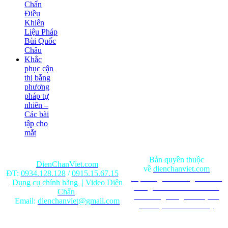
Chẩn
Điều
Khiển
Liệu Pháp
Bùi Quốc
Châu
Khắc
phục cận
thị bằng
phương
pháp tự
nhiên –
Các bài
tập cho
mắt
Bản quyền thuộc
DienChanViet.com
về
dienchanviet.com
ĐT:
0934.128.128
/
0915.15.67.15
Nội dung trên trang web chỉ
Dụng cụ chính hãng
|
Video Diện
mang tính chất tham khảo.
Chẩn
Ghi rõ nguồn gốc khi phát
Email:
dienchanviet@gmail.com
hành lại từ Website này