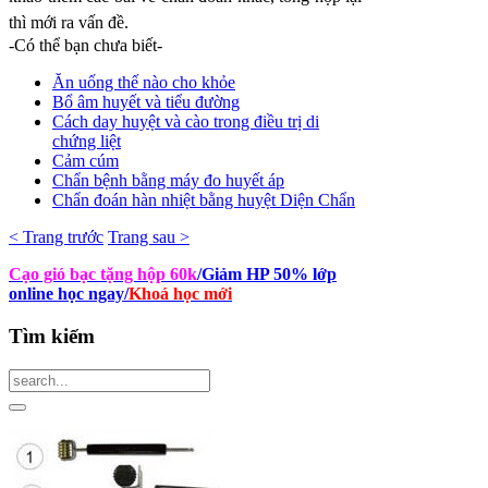
thì mới ra vấn đề.
-Có thể bạn chưa biết-
Ăn uống thế nào cho khỏe
Bổ âm huyết và tiểu đường
Cách day huyệt và cào trong điều trị di
chứng liệt
Cảm cúm
Chẩn bệnh bằng máy đo huyết áp
Chẩn đoán hàn nhiệt bằng huyệt Diện Chẩn
< Trang trước
Trang sau >
Cạo gió bạc tặng hộp 60k
/Giảm HP 50% lớp
online học ngay
/
Khoá học mới
Tìm
kiếm