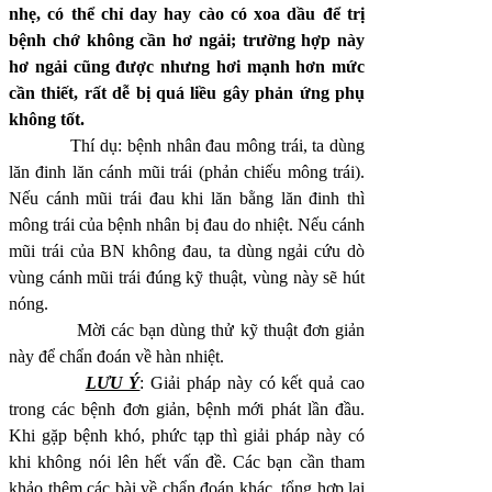
nhẹ, có thể chỉ day hay cào có xoa dầu để trị
bệnh chớ không cần hơ ngải; trường hợp này
hơ ngải cũng được nhưng hơi mạnh hơn mức
cần thiết, rất dễ bị quá liều gây phản ứng phụ
không tốt.
Thí dụ: bệnh nhân đau mông trái, ta dùng
lăn đinh lăn cánh mũi trái (phản chiếu mông trái).
Nếu cánh mũi trái đau khi lăn bằng lăn đinh thì
mông trái của bệnh nhân bị đau do nhiệt. Nếu cánh
mũi trái của BN không đau, ta dùng ngải cứu dò
vùng cánh mũi trái đúng kỹ thuật, vùng này sẽ hút
nóng.
Mời các bạn dùng thử kỹ thuật đơn giản
này để chẩn đoán về hàn nhiệt.
LƯU Ý
: Giải pháp này có kết quả cao
trong các bệnh đơn giản, bệnh mới phát lần đầu.
Khi gặp bệnh khó, phức tạp thì giải pháp này có
khi không nói lên hết vấn đề. Các bạn cần tham
khảo thêm các bài về chẩn đoán khác, tổng hợp lại