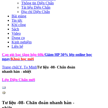
Thông tin Diện Chẩn
Tài liệu Diện Chẩn
Địa chỉ Diện Chẩn
Bài giảng
Tin tức
Khí công
Sách
Video
Dụng cụ
Kinh nghiệm
Liên hệ
Cạo gió bạc tặng hộp 60k
/
Giảm HP 50% lớp online học
ngay
/
Khoá học mới
Trang chủ
LY. Tạ Minh
Tư liệu -08- Chẩn đoán
nhanh hàn - nhiệt
Lớp Diện Chẩn mới
Tư liệu -08- Chẩn đoán nhanh hàn -
nhiệt