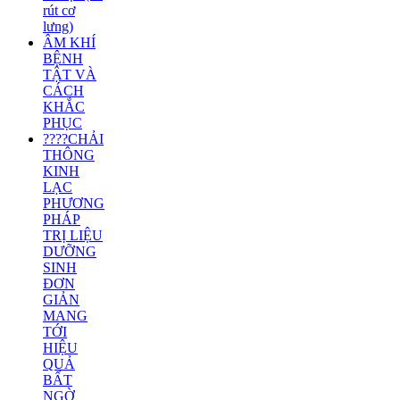
rút cơ
lưng)
ÂM KHÍ
BỆNH
TẬT VÀ
CÁCH
KHẮC
PHỤC
????CHẢI
THÔNG
KINH
LẠC
PHƯƠNG
PHÁP
TRỊ LIỆU
DƯỠNG
SINH
ĐƠN
GIẢN
MANG
TỚI
HIỆU
QUẢ
BẤT
NGỜ