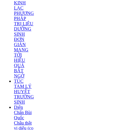
KINH
LẠC
PHƯƠNG
PHÁP
TRỊ LIỆU
DƯỠNG
SINH
ĐƠN
GIẢN
MANG
TỚI
HIỆU
QUẢ
BẤT
NGỜ
TÚC
TAM LÝ
HUYỆT
TRƯỜNG
SINH
Diện
Chẩn Bùi
Quốc
Châu thật
vi diệu (co