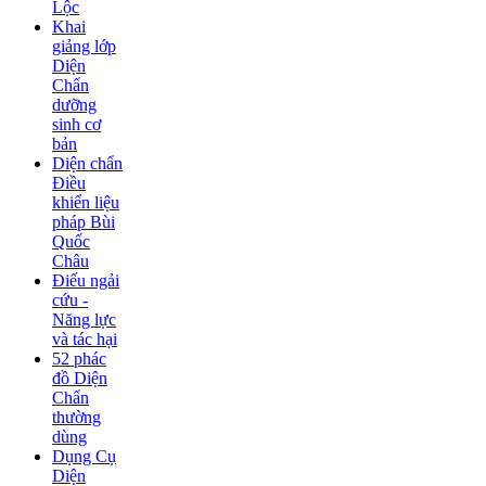
Lộc
Khai
giảng lớp
Diện
Chẩn
dưỡng
sinh cơ
bản
Diện chẩn
Điều
khiển liệu
pháp Bùi
Quốc
Châu
Điếu ngải
cứu -
Năng lực
và tác hại
52 phác
đồ Diện
Chẩn
thường
dùng
Dụng Cụ
Diện