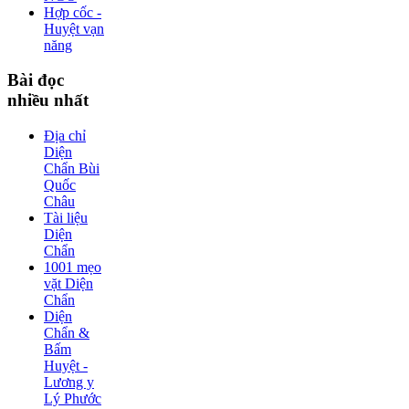
Hợp cốc -
Huyệt vạn
năng
Bài
đọc
nhiều nhất
Địa chỉ
Diện
Chẩn Bùi
Quốc
Châu
Tài liệu
Diện
Chẩn
1001 mẹo
vặt Diện
Chẩn
Diện
Chẩn &
Bấm
Huyệt -
Lương y
Lý Phước