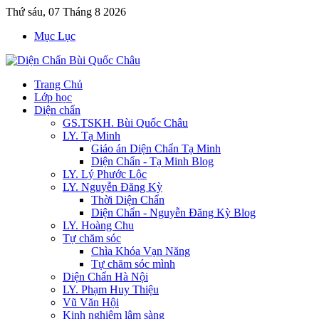
Thứ sáu, 07 Tháng 8 2026
Mục Lục
Trang Chủ
Lớp học
Diện chẩn
GS.TSKH. Bùi Quốc Châu
LY. Tạ Minh
Giáo án Diện Chẩn Tạ Minh
Diện Chẩn - Tạ Minh Blog
LY. Lý Phước Lộc
LY. Nguyễn Đăng Kỳ
Thời Diện Chẩn
Diện Chẩn - Nguyễn Đăng Kỳ Blog
LY. Hoàng Chu
Tự chăm sóc
Chìa Khóa Vạn Năng
Tự chăm sóc mình
Diện Chẩn Hà Nội
LY. Phạm Huy Thiệu
Vũ Văn Hội
Kinh nghiệm lâm sàng