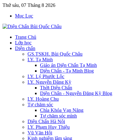
Thứ sáu, 07 Tháng 8 2026
Mục Lục
Trang Chủ
Lớp học
Diện chẩn
GS.TSKH. Bùi Quốc Châu
LY. Tạ Minh
Giáo án Diện Chẩn Tạ Minh
Diện Chẩn - Tạ Minh Blog
LY. Lý Phước Lộc
LY. Nguyễn Đăng Kỳ
Thời Diện Chẩn
Diện Chẩn - Nguyễn Đăng Kỳ Blog
LY. Hoàng Chu
Tự chăm sóc
Chìa Khóa Vạn Năng
Tự chăm sóc mình
Diện Chẩn Hà Nội
LY. Phạm Huy Thiệu
Vũ Văn Hội
Kinh nghiệm lâm sàng