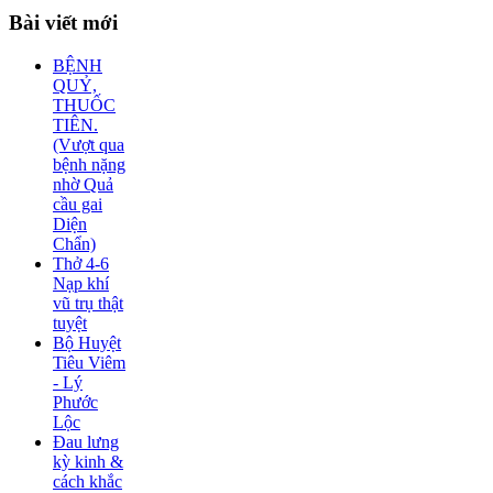
Bài
viết mới
BỆNH
QUỶ,
THUỐC
TIÊN.
(Vượt qua
bệnh nặng
nhờ Quả
cầu gai
Diện
Chẩn)
Thở 4-6
Nạp khí
vũ trụ thật
tuyệt
Bộ Huyệt
Tiêu Viêm
- Lý
Phước
Lộc
Đau lưng
kỳ kinh &
cách khắc