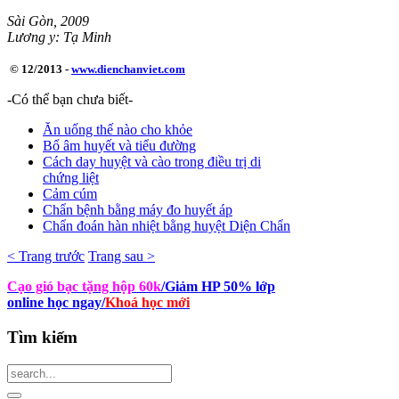
Sài Gòn, 2009
Lương y: Tạ Minh
© 12/2013 -
www.dienchanviet.com
-Có thể bạn chưa biết-
Ăn uống thế nào cho khỏe
Bổ âm huyết và tiểu đường
Cách day huyệt và cào trong điều trị di
chứng liệt
Cảm cúm
Chẩn bệnh bằng máy đo huyết áp
Chẩn đoán hàn nhiệt bằng huyệt Diện Chẩn
< Trang trước
Trang sau >
Cạo gió bạc tặng hộp 60k
/Giảm HP 50% lớp
online học ngay
/
Khoá học mới
Tìm
kiếm