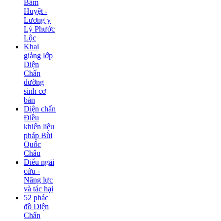
Bấm
Huyệt -
Lương y
Lý Phước
Lộc
Khai
giảng lớp
Diện
Chẩn
dưỡng
sinh cơ
bản
Diện chẩn
Điều
khiển liệu
pháp Bùi
Quốc
Châu
Điếu ngải
cứu -
Năng lực
và tác hại
52 phác
đồ Diện
Chẩn