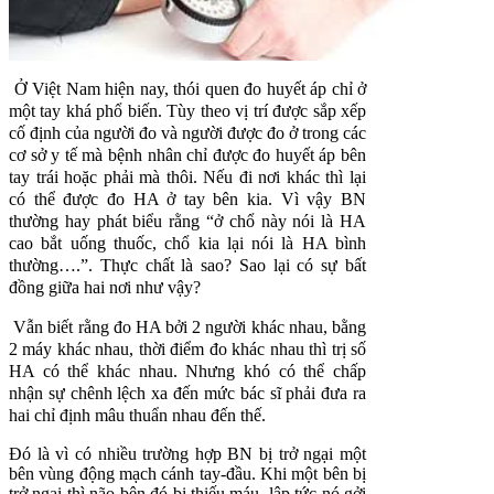
Ở Việt Nam hiện nay, thói quen đo huyết áp chỉ ở
một tay khá phổ biến. Tùy theo vị trí được sắp xếp
cố định của người đo và người được đo ở trong các
cơ sở y tế mà bệnh nhân chỉ được đo huyết áp bên
tay trái hoặc phải mà thôi. Nếu đi nơi khác thì lại
có thể được đo HA ở tay bên kia. Vì vậy BN
thường hay phát biểu rằng “ở chổ này nói là HA
cao bắt uống thuốc, chổ kia lại nói là HA bình
thường….”. Thực chất là sao? Sao lại có sự bất
đồng giữa hai nơi như vậy?
Vẫn biết rằng đo HA bởi 2 người khác nhau, bằng
2 máy khác nhau, thời điểm đo khác nhau thì trị số
HA có thể khác nhau. Nhưng khó có thể chấp
nhận sự chênh lệch xa đến mức bác sĩ phải đưa ra
hai chỉ định mâu thuẩn nhau đến thế.
Đó là vì có nhiều trường hợp BN bị trở ngại một
bên vùng động mạch cánh tay-đầu. Khi một bên bị
trở ngại thì não bên đó bị thiếu máu, lập tức nó gởi