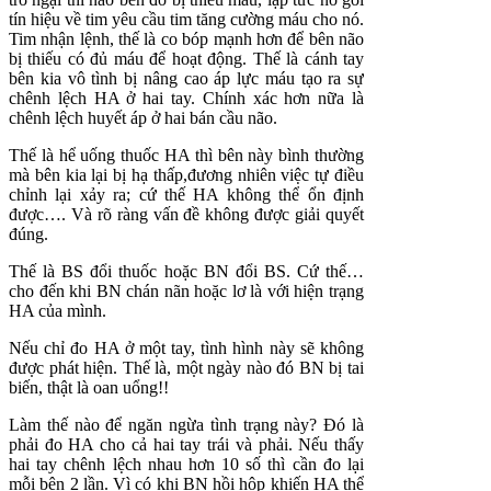
tín hiệu về tim yêu cầu tim tăng cường máu cho nó.
Tim nhận lệnh, thế là co bóp mạnh hơn để bên não
bị thiếu có đủ máu để hoạt động. Thế là cánh tay
bên kia vô tình bị nâng cao áp lực máu tạo ra sự
chênh lệch HA ở hai tay. Chính xác hơn nữa là
chênh lệch huyết áp ở hai bán cầu não.
Thế là hể uống thuốc HA thì bên này bình thường
mà bên kia lại bị hạ thấp,đương nhiên việc tự điều
chỉnh lại xảy ra; cứ thế HA không thể ổn định
được…. Và rõ ràng vấn đề không được giải quyết
đúng.
Thế là BS đổi thuốc hoặc BN đổi BS. Cứ thế…
cho đến khi BN chán nãn hoặc lơ là với hiện trạng
HA của mình.
Nếu chỉ đo HA ở một tay, tình hình này sẽ không
được phát hiện. Thế là, một ngày nào đó BN bị tai
biến, thật là oan uổng!!
Làm thế nào để ngăn ngừa tình trạng này? Đó là
phải đo HA cho cả hai tay trái và phải. Nếu thấy
hai tay chênh lệch nhau hơn 10 số thì cần đo lại
mỗi bên 2 lần. Vì có khi BN hồi hộp khiến HA thể