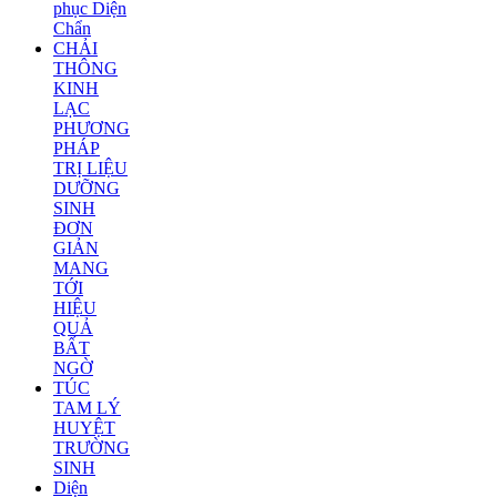
phục Diện
Chẩn
CHẢI
THÔNG
KINH
LẠC
PHƯƠNG
PHÁP
TRỊ LIỆU
DƯỠNG
SINH
ĐƠN
GIẢN
MANG
TỚI
HIỆU
QUẢ
BẤT
NGỜ
TÚC
TAM LÝ
HUYỆT
TRƯỜNG
SINH
Diện