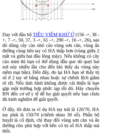
Day với dầu bộ
TIÊU VIÊM KHỬ Ứ
(156 -+, 38 -
+, 7 -+, 50, 37, 3 -+, 61 -+, 290 -+, 16 -+, 26), sau
đó dùng cây cào nhỏ cào vùng sơn căn, vùng ấn
đường cùng bên tay có HA thấp hơn (vùng giữa 2
mắt và giữa hai đầu lông mày). Nếu không có cây
cào mini thì bạn có thể dùng đầu que dò quẹt hai
nơi này nhiều lần cho đến khi thấy da vùng này
mềm mại hẳn). Đến đây, đo lại HA bạn sẽ thấy trị
số ở 2 tay sẽ bằng nhau hoặc sự chênh lệch giãm
rõ rệt. Nếu tình hình không được cải thiện là bạn
gặp một trường hợp phức tạp rồi đó. Hãy chuyển
BN đến cơ sở y tế để họ giải quyết nếu bạn chưa
đủ kinh nghiệm để giải quyết.
Ở đây, tôi đưa ra ví dụ HA tay trái là 120/70, HA
tay phải là 150/70 (chênh nhau 30 số). Phần bộ
huyệt là cố định, chỉ thay đổi vùng sơn căn và ấn
đường cho phù hợp với bên có trị số HA thấp mà
thôi.