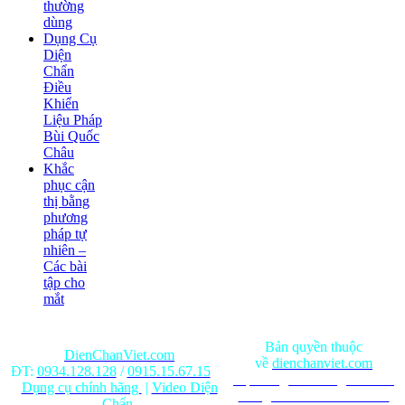
thường
dùng
Dụng Cụ
Diện
Chẩn
Điều
Khiển
Liệu Pháp
Bùi Quốc
Châu
Khắc
phục cận
thị bằng
phương
pháp tự
nhiên –
Các bài
tập cho
mắt
Bản quyền thuộc
DienChanViet.com
về
dienchanviet.com
ĐT:
0934.128.128
/
0915.15.67.15
Nội dung trên trang web chỉ
Dụng cụ chính hãng
|
Video Diện
mang tính chất tham khảo.
Chẩn