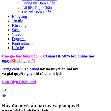
Thông tin Diện Chẩn
Tài liệu Diện Chẩn
Địa chỉ Diện Chẩn
Bài giảng
Tin tức
Khí công
Sách
Video
Dụng cụ
Kinh nghiệm
Liên hệ
Cạo gió bạc tặng hộp 60k
/
Giảm HP 50% lớp online học
ngay
/
Khoá học mới
Trang chủ
LY. Tạ Minh
Hãy đo huyết áp hai tay
và giải quyết ngay khi có chênh lệch
Lớp Diện Chẩn mới
Hãy đo huyết áp hai tay và giải quyết
ngay khi có chênh lệch