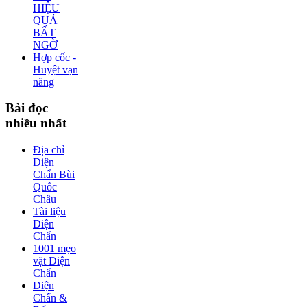
HIỆU
QUẢ
BẤT
NGỜ
Hợp cốc -
Huyệt vạn
năng
Bài
đọc
nhiều nhất
Địa chỉ
Diện
Chẩn Bùi
Quốc
Châu
Tài liệu
Diện
Chẩn
1001 mẹo
vặt Diện
Chẩn
Diện
Chẩn &