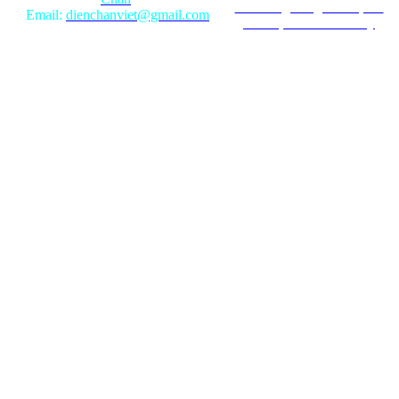
Ghi rõ nguồn gốc khi phát
Email:
dienchanviet@gmail.com
hành lại từ Website này