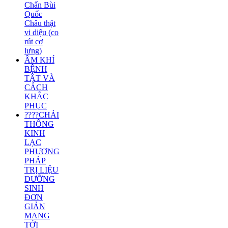
Chẩn Bùi
Quốc
Châu thật
vi diệu (co
rút cơ
lưng)
ÂM KHÍ
BỆNH
TẬT VÀ
CÁCH
KHẮC
PHỤC
????CHẢI
THÔNG
KINH
LẠC
PHƯƠNG
PHÁP
TRỊ LIỆU
DƯỠNG
SINH
ĐƠN
GIẢN
MANG
TỚI