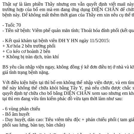
Thật sự là làm phiền Thầy nhưng em vẫn quyết định viết mail 
trường hợp của bố em mà em đang ứng dụng DIỆN CHẨN để chữa 
bệnh này. Để không mất thêm thời gian của Thầy em xin nêu cụ thể t
- Tuổi: 70
- Tiền sử bệnh: Viêm phế quản mãn tính; Thoái hóa đỉnh phổi (kết q
- Kết quả khám tại bệnh viên ĐH Y HN ngày 11/5/2015:
+ Xơ hóa 2 bên trường phổi
+ Co kéo cơ hoành 2 bên
+ Không bị tràn dịch, tràn khí
BS yêu cầu nhập viện ngay, không đồng ý kê đơn điều trị ở nhà và k
giá tình trạng bệnh nặng.
Với điều kiện hiện tại thì bố em không thể nhập viện được, và em tìm 
thế này không thể chữa khỏi bằng Tây Y, mà nếu chữa được chắc sẽ
quyết định tự chữa cho bố bằng DIỆN CHẨN xem sao nhưng em khôn
tại thì em đang vừa tìm kiếm phác đồ vừa tạm thời làm như sau:
- 6 vùng phản chiếu
- Bổ âm huyết
- Day huyệt, dán cao: Tiêu viêm tiêu độc + phản chiếu phổi ( tam g
phổi sau lưng, bàn tay, bàn chân)