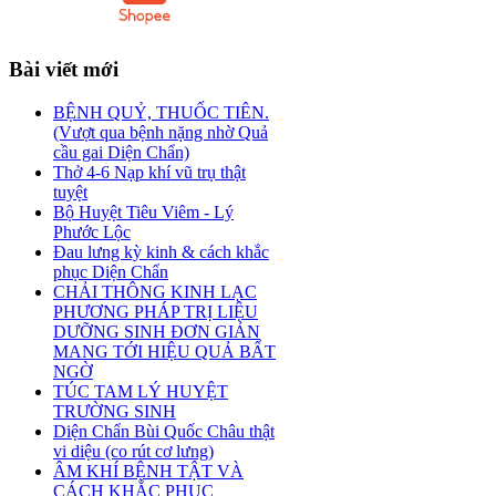
Bài
viết mới
BỆNH QUỶ, THUỐC TIÊN.
(Vượt qua bệnh nặng nhờ Quả
cầu gai Diện Chẩn)
Thở 4-6 Nạp khí vũ trụ thật
tuyệt
Bộ Huyệt Tiêu Viêm - Lý
Phước Lộc
Đau lưng kỳ kinh & cách khắc
phục Diện Chẩn
CHẢI THÔNG KINH LẠC
PHƯƠNG PHÁP TRỊ LIỆU
DƯỠNG SINH ĐƠN GIẢN
MANG TỚI HIỆU QUẢ BẤT
NGỜ
TÚC TAM LÝ HUYỆT
TRƯỜNG SINH
Diện Chẩn Bùi Quốc Châu thật
vi diệu (co rút cơ lưng)
ÂM KHÍ BỆNH TẬT VÀ
CÁCH KHẮC PHỤC