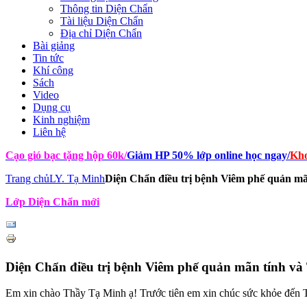
Thông tin Diện Chẩn
Tài liệu Diện Chẩn
Địa chỉ Diện Chẩn
Bài giảng
Tin tức
Khí công
Sách
Video
Dụng cụ
Kinh nghiệm
Liên hệ
Cạo gió bạc tặng hộp 60k
/
Giảm HP 50% lớp online học ngay
/
Kho
Trang chủ
LY. Tạ Minh
Diện Chẩn điều trị bệnh Viêm phế quản mã
Lớp Diện Chẩn mới
Diện Chẩn điều trị bệnh Viêm phế quản mãn tính và
Em xin chào Thầy Tạ Minh ạ! Trước tiên em xin chúc sức khỏe đến T