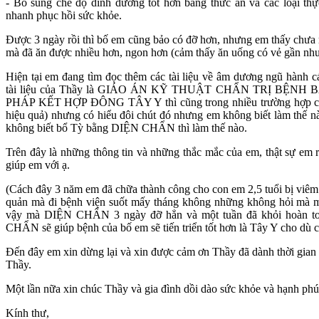
- Bổ sung chế độ dinh dưỡng tôt hơn bằng thức ăn và các loại th
nhanh phục hồi sức khỏe.
Được 3 ngày rồi thì bố em cũng bảo có đỡ hơn, nhưng em thấy chưa 
mà đã ăn được nhiều hơn, ngon hơn (cảm thấy ăn uống có vẻ gần nh
Hiện tại em đang tìm đọc thêm các tài liệu về âm dương ngũ hành các
tài liệu của Thầy là GIÁO ÁN KỸ THUẬT CHẨN TRỊ BỆN
PHÁP KẾT HỢP ĐÔNG TÂY Y thì cũng trong nhiều trường hợp cần c
hiệu quả) nhưng có hiểu đôi chút đó nhưng em không biết làm thế n
không biết bổ Tỳ bằng DIỆN CHẨN thì làm thế nào.
Trên đây là những thông tin và những thắc mắc của em, thật sự em 
giúp em với ạ.
(Cách đây 3 năm em đã chữa thành công cho con em 2,5 tuổi bị viêm 
quản mà đi bệnh viện suốt mấy tháng không những không hỏi mà mỗi
vậy mà DIỆN CHẨN 3 ngày đỡ hẳn và một tuần đã khỏi hoàn toà
CHẨN sẽ giúp bệnh của bố em sẽ tiến triển tốt hơn là Tây Y cho dù 
Đến đây em xin dừng lại và xin được cảm ơn Thầy đã dành thời gia
Thầy.
Một lần nữa xin chúc Thầy và gia đình dồi dào sức khỏe và hạnh phú
Kính thư,