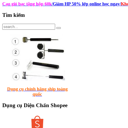
Cạo gió bạc tặng hộp 60k
/Giảm HP 50% lớp online học ngay
/
Kho
Tìm
kiếm
Dụng cụ chính hãng ship toàng
quốc
Dụng
cụ Diện Chẩn Shopee