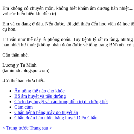
Em không có chuyên môn, không biết khám âm dương hàn nhiệt.......
với các biển biến khi điều trị.
Em và cụ đang ở đâu. Nếu được, tôi giới thiệu đến học viên đã học tô
cụ hơn.
Tư vấn như thế này là phỏng đoán. Tuy bệnh lý rất rõ ràng, nhưng
hàn nhiệt hư thực (không phán đoán được về tổng trạng BN) nên có 
Cẩn thận nhé.
Lương y Tạ Minh
(taminhdc.blogspot.com)
-Có thể bạn chưa biết-
Ăn uống thế nào cho khỏe
Bổ âm huyết và tiểu đường
Cách day huyệt và cào trong điều trị di chứng liệt
Cảm cúm
Chẩn bệnh bằng máy đo huyết áp
Chẩn đoán hàn nhiệt bằng huyệt Diện Chẩn
< Trang trước
Trang sau >