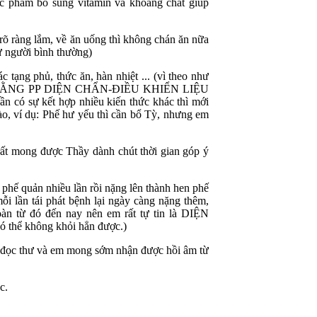
ực phẩm bổ sung vitamin và khoáng chất giúp
rõ ràng lắm, về ăn uống thì không chán ăn nữa
ư người bình thường)
 tạng phủ, thức ăn, hàn nhiệt ... (vì theo như
H BẰNG PP DIỆN CHẨN-ĐIỀU KHIỂN LIỆU
ó sự kết hợp nhiều kiến thức khác thì mới
ào, ví dụ: Phế hư yếu thì cần bổ Tỳ, nhưng em
rất mong được Thầy dành chút thời gian góp ý
phế quản nhiều lần rồi nặng lên thành hen phế
 lần tái phát bệnh lại ngày càng nặng thêm,
n từ đó đến nay nên em rất tự tin là DIỆN
có thể không khỏi hẳn được.)
n đọc thư và em mong sớm nhận được hồi âm từ
c.