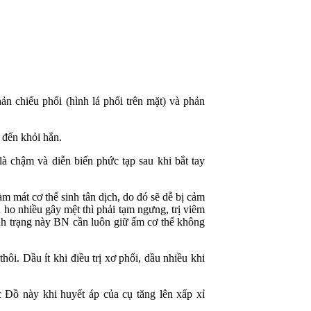
n chiếu phổi (hình lá phổi trên mặt) và phản
 đến khỏi hẳn.
là chậm và diễn biến phức tạp sau khi bắt tay
m mát cơ thể sinh tân dịch, do đó sẽ dễ bị cảm
 ho nhiều gây mệt thì phải tạm ngưng, trị viêm
tình trạng này BN cần luôn giữ ấm cơ thể không
ôi. Dầu ít khi điều trị xơ phổi, dầu nhiều khi
 Đồ này khi huyết áp của cụ tăng lên xấp xỉ