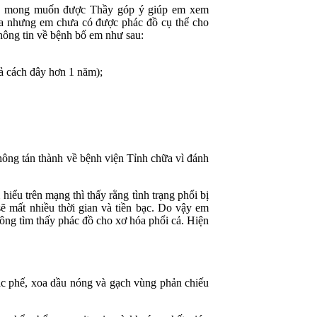
này mong muốn được Thầy góp ý giúp em xem
nhưng em chưa có được phác đồ cụ thể cho
hông tin về bệnh bố em như sau:
uả cách đây hơn 1 năm);
hông tán thành về bệnh viện Tỉnh chữa vì đánh
hiểu trên mạng thì thấy rằng tình trạng phổi bị
 mất nhiều thời gian và tiền bạc. Do vậy em
g tìm thấy phác đồ cho xơ hóa phổi cả. Hiện
iác phế, xoa dầu nóng và gạch vùng phản chiếu