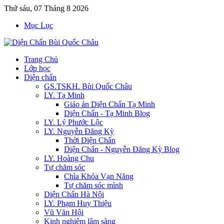
Thứ sáu, 07 Tháng 8 2026
Mục Lục
Trang Chủ
Lớp học
Diện chẩn
GS.TSKH. Bùi Quốc Châu
LY. Tạ Minh
Giáo án Diện Chẩn Tạ Minh
Diện Chẩn - Tạ Minh Blog
LY. Lý Phước Lộc
LY. Nguyễn Đăng Kỳ
Thời Diện Chẩn
Diện Chẩn - Nguyễn Đăng Kỳ Blog
LY. Hoàng Chu
Tự chăm sóc
Chìa Khóa Vạn Năng
Tự chăm sóc mình
Diện Chẩn Hà Nội
LY. Phạm Huy Thiệu
Vũ Văn Hội
Kinh nghiệm lâm sàng