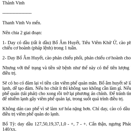
Thành Vinh
--------------------
Thanh Vinh Vo mến.
Nên chia 2 giai đoạn:
1- Day có dầu (rất ít dầu) Bổ Âm Huyết, Tiêu Viêm Khử Ứ, cào phả
chiếu cơ hoành (pháp lệnh) trong 1 tuần.
2- Day Bổ Âm Huyết, cào phản chiếu phổi, phản chiếu cơ hoành cho
Nhưng với thể trạng và tiền sử bệnh như thế này có thể tiên lượng 
điều trị.
Sẽ có ho có đàm lại vì tiền căn viêm phế quản mãn. Bổ âm huyết sẽ là
lạnh, dễ tạo đàm. Nếu ho chút ít thì không sao không cần làm gì. Nếu
phế quản (tái phát) cho xong rồi trở lại phương án chính. Để tránh 
để nhiễm lạnh gây viêm phế quản lại, trong suốt quá trình điều trị.
Không dán cao phế vì sẽ làm xơ hóa nặng hơn. Chỉ day, cào có dầu th
điều trị viêm phế quản do lạnh.
Bổ Tỳ: day dầu 127,50,19,37,1,0 - +, 7 - +. Cẩn thận, ngưng Phác
140/xx.