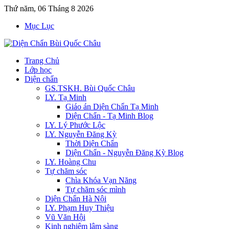
Thứ năm, 06 Tháng 8 2026
Mục Lục
Trang Chủ
Lớp học
Diện chẩn
GS.TSKH. Bùi Quốc Châu
LY. Tạ Minh
Giáo án Diện Chẩn Tạ Minh
Diện Chẩn - Tạ Minh Blog
LY. Lý Phước Lộc
LY. Nguyễn Đăng Kỳ
Thời Diện Chẩn
Diện Chẩn - Nguyễn Đăng Kỳ Blog
LY. Hoàng Chu
Tự chăm sóc
Chìa Khóa Vạn Năng
Tự chăm sóc mình
Diện Chẩn Hà Nội
LY. Phạm Huy Thiệu
Vũ Văn Hội
Kinh nghiệm lâm sàng