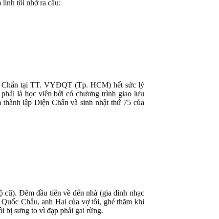
linh tôi nhớ ra câu:
ện Chẩn tại TT. VYĐQT (Tp. HCM) hết sức lý
phải là học viên bởi có chương trình giao lưu
 thành lập Diện Chẩn và sinh nhật thứ 75 của
độ cũ). Đêm đầu tiên về đến nhà (gia đình nhạc
i Quốc Châu, anh Hai của vợ tôi, ghé thăm khi
i bị sưng to vì đạp phải gai rừng.