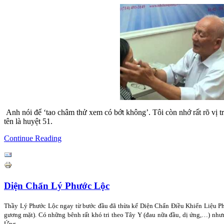
Anh nói để ‘tao châm thử xem có bớt không’. Tôi còn nhớ rất rõ vị t
tên là huyệt 51.
Continue Reading
Diện Chẩn Lý Phước Lộc
Thầy Lý Phước Lộc ngay từ bước đầu đã thừa kế Diện Chẩn Điều Khiển Liệu Ph
gương mặt). Có những bênh rất khó tri theo Tây Y (đau nữa đầu, dị ứng,…) n
Ứng.