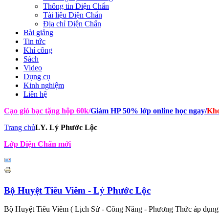
Thông tin Diện Chẩn
Tài liệu Diện Chẩn
Địa chỉ Diện Chẩn
Bài giảng
Tin tức
Khí công
Sách
Video
Dụng cụ
Kinh nghiệm
Liên hệ
Cạo gió bạc tặng hộp 60k
/
Giảm HP 50% lớp online học ngay
/
Kho
Trang chủ
LY. Lý Phước Lộc
Lớp Diện Chẩn mới
Bộ Huyệt Tiêu Viêm - Lý Phước Lộc
Bộ Huyệt Tiêu Viêm ( Lịch Sử - Công Năng - Phương Thức áp dụng