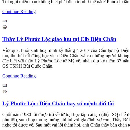
Tôi nghĩ miên man không biết phải điều trị như thế nào? Phúc chí tâm 
Continue Reading
Thầy Lý Phước Lộc giao lưu tại Clb Diện Chẩn
Vừa qua, buổi sinh hoạt định kỳ tháng 4-2017 của Câu lạc bộ Di
thú, thu hút rất đông học viên Diện Chẩn và cả những người không 
đăc biệt với thầy Lý Phước Lộc từ Mỹ về, nhân dịp kỷ niệm 37 năm
GS TSKH Bùi Quốc Châu.
Continue Reading
Lý Phước Lộc: Diện Chẩn hay số mệnh đời tôi
Cuối năm 1980 tôi được trở về từ trại học tập cải tạo (diện SQ chế 
phụ tôi), sum họp mừng mừng, tủi tủi với gia đình vợ con. Thầy Bù
nghe tôi được về. Sau một vài lời thăm hỏi, anh Châu thấy bàn chân tô