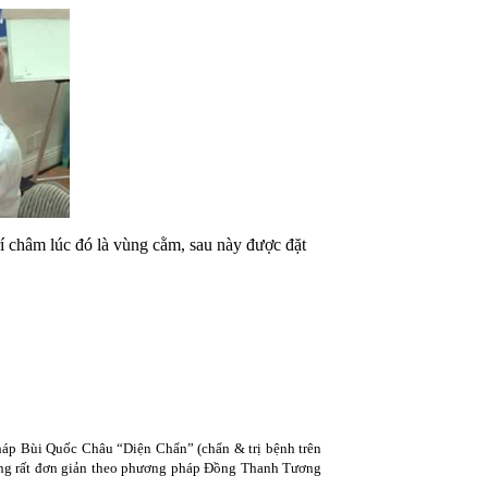
rí châm lúc đó là vùng cằm, sau này được đặt
áp Bùi Quốc Châu “Diện Chẩn” (chẩn & trị bệnh trên
hưng rất đơn giản theo phương pháp Đồng Thanh Tương