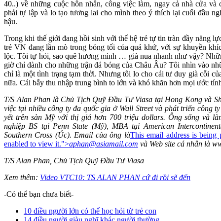
40..) về những cuộc hôn nhân, công việc làm, ngay cả nhà cửa và c
phải tự lập và lo tạo tương lai cho mình theo ý thích lại cuối đầu n
hậu.
Trong khi thế giới đang hồi sinh với thế hệ trẻ tự tin tràn đầy năng l
trẻ VN đang lần mò trong bóng tối của quá khứ, với sự khuyền kh
lộc. Tôi tự hỏi, sao quê hương mình … già nua nhanh như vậy? Nhữn
giờ chỉ dành cho những trận đá bóng của Châu Âu? Tôi nhìn vào nh
chỉ là một tình trạng tạm thời. Nhưng tôi lo cho cái tư duy già cỗi c
nữa. Cái bẫy thu nhập trung bình to lớn và khó khăn hơn mọi ước tín
T/S Alan Phan là Chủ Tịch Quỹ Đầu Tư Viasa tại Hong Kong và S
việc tại nhiều công ty đa quốc gia ở Wall Street và phát triển công
yết trên sàn Mỹ với thị giá hơn 700 triệu dollars. Ông sống và l
nghiệp BS tại Penn State (Mỹ), MBA tại American Intercontinen
Southern Cross (Úc). Email của ông là
This email address is being
enabled to view it.
">
aphan@asiamail.com
và Web site cá nhân là
ww
T/S Alan Phan, Chủ Tịch Quỹ Đầu Tư Viasa
Xem thêm:
Video VTC10: TS ALAN PHAN cứ đi rồi sẽ đến
-Có thể bạn chưa biết-
10 điều người lớn có thể học hỏi từ trẻ con
14 điều người giàu nghĩ khác người thường