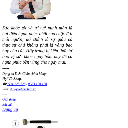
Sức khỏe tốt và trí tuệ minh mẫn là
hai điều hạnh phúc nhất của cuộc đời
mỗi người, đó chính là sự giàu có
thực sự chứ không phải là vàng bạc
hay của cải.
Hãy trang bị kiến thức tự
bảo vệ sức khỏe ngay hôm nay để có
hạnh phúc bền vững cho ngày mai.
-----
Dụng cụ Diện Chẩn chính hãng;
Hội Vũ Shop.
☎
0934.128.128
/
0383.128.128
Web:
dungcudienchan.vn
----
Giới thiệu
Bài viết
Dụng cụ