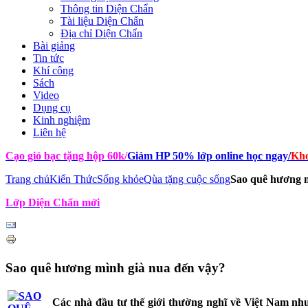
Thông tin Diện Chẩn
Tài liệu Diện Chẩn
Địa chỉ Diện Chẩn
Bài giảng
Tin tức
Khí công
Sách
Video
Dụng cụ
Kinh nghiệm
Liên hệ
Cạo gió bạc tặng hộp 60k
/
Giảm HP 50% lớp online học ngay
/
Kho
Trang chủ
Kiến Thức
Sống khỏe
Qùa tặng cuộc sống
Sao quê hương m
Lớp Diện Chẩn mới
Sao quê hương mình già nua đến vậy?
Các nhà đầu tư thế giới thường nghĩ về Việt Nam như