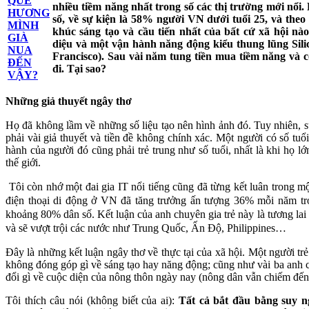
nhiều tiềm năng nhất trong số các thị trường mới nổi.
số, về sự kiện là 58% người VN dưới tuổi 25, và th
khúc sáng tạo và cầu tiến nhất của bất cứ xã hội 
diệu và một vận hành năng động kiểu thung lũng Sil
Francisco). Sau vài năm tung tiền mua tiềm năng và 
đi. Tại sao?
Những giả thuyết ngây thơ
Họ đã không lầm về những số liệu tạo nên hình ảnh đó. Tuy nhiên, sự
phải vài giả thuyết và tiền đề không chính xác. Một người có số tuổ
hành của người đó cũng phải trẻ trung như số tuổi, nhất là khi họ lớn
thế giới.
Tôi còn nhớ một đai gia IT nổi tiếng cũng đã từng kết luân trong mộ
điện thoại di động ở VN đã tăng trưởng ấn tượng 36% mỗi năm tr
khoảng 80% dân số. Kết luận của anh chuyên gia trẻ này là tương lai
và sẽ vượt trội các nước như Trung Quốc, Ấn Độ, Philippines…
Đây là những kết luận ngây thơ về thực tại của xã hội. Một người tr
không đóng góp gì về sáng tạo hay năng động; cũng như vài ba anh c
đổi gì về cuộc diện của nông thôn ngày nay (nông dân vẫn chiếm đế
Tôi thích câu nói (không biết của ai):
Tất cả bắt đầu bằng suy n