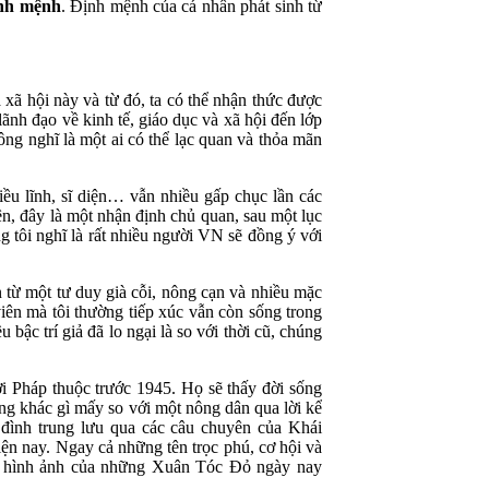
ịnh mệnh
. Định mệnh của cá nhân phát sinh từ
 xã hội này và từ đó, ta có thể nhận thức được
nh đạo về kinh tế, giáo dục và xã hội đến lớp
ông nghĩ là một ai có thể lạc quan và thỏa mãn
iều lĩnh, sĩ diện… vẫn nhiều gấp chục lần các
ên, đây là một nhận định chủ quan, sau một lục
ng tôi nghĩ là rất nhiều người VN sẽ đồng ý với
n từ một tư duy già cỗi, nông cạn và nhiều mặc
iên mà tôi thường tiếp xúc vẫn còn sống trong
bậc trí giả đã lo ngại là so với thời cũ, chúng
ời Pháp thuộc trước 1945. Họ sẽ thấy đời sống
g khác gì mấy so với một nông dân qua lời kể
ình trung lưu qua các câu chuyên của Khái
ện nay. Ngay cả những tên trọc phú, cơ hội và
ét hình ảnh của những Xuân Tóc Đỏ ngày nay