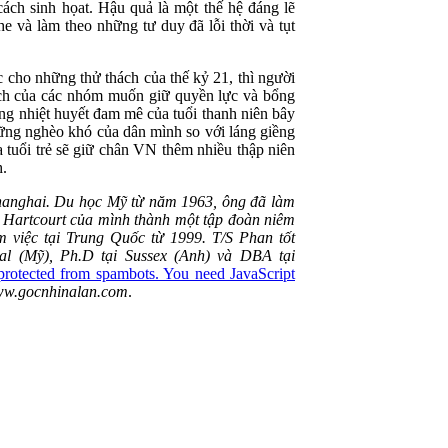
ách sinh họat. Hậu quả là một thế hệ đáng lẽ
ghe và làm theo những tư duy đã lỗi thời và tụt
ực cho những thử thách của thế kỷ 21, thì người
ích của các nhóm muốn giữ quyền lực và bổng
g nhiệt huyết đam mê của tuổi thanh niên bây
ững nghèo khó của dân mình so với láng giềng
ủa tuổi trẻ sẽ giữ chân VN thêm nhiều thập niên
h.
hanghai. Du học Mỹ từ năm 1963, ông đã làm
 ty Hartcourt của mình thành một tập đoàn niêm
àm việc tại Trung Quốc từ 1999. T/S Phan tốt
tal (Mỹ), Ph.D tại Sussex (Anh) và DBA tại
 protected from spambots. You need JavaScript
w.gocnhinalan.com
.