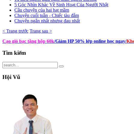
5 Góc Nhìn Khác Về Sinh Hoạt Của Người Nhật
Câu chuyện của hai hạt mầm
Chuyện cuối tuần - Chiếc tàu đắm
Chuyện ngắn nhất nhưng đau nhất
< Trang trước
Trang sau >
Cạo gió bạc tặng hộp 60k
/Giảm HP 50% lớp online học ngay
/
Kho
Tìm
kiếm
Hội
Vũ