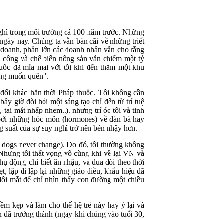
nghĩ trong môi trường cả 100 năm trước. Những
ngày nay. Chúng ta vẫn bàn cãi về những triết
h doanh, phần lớn các doanh nhân vẫn cho rằng
ia công và chế biến nông sản vẫn chiếm một tỷ
uốc đã mỉa mai với tôi khi đến thăm một khu
ang muốn quên”.
 đổi khác hẳn thời Pháp thuộc. Tôi không cần
bây giờ đòi hỏi một sáng tạo chỉ đến từ trí tuệ
tai mắt nhấp nhem..). nhưng trí óc tôi và tinh
 bởi những hóc môn (hormones) về đàn bà hay
 suất của sự suy nghĩ trở nên bén nhậy hơn.
 dogs never change). Do đó, tôi thường không
. Nhưng tôi thất vọng vô cùng khi về lại VN và
hụ động, chỉ biết ăn nhậu, và đua đòi theo thời
, lập đi lập lại những giáo điều, khẩu hiệu đã
đôi mắt để chỉ nhìn thấy con đường một chiều
ềm kẹp và làm cho thế hệ trẻ này hay ỷ lại và
 đã trưởng thành (ngay khi chúng vào tuổi 30,