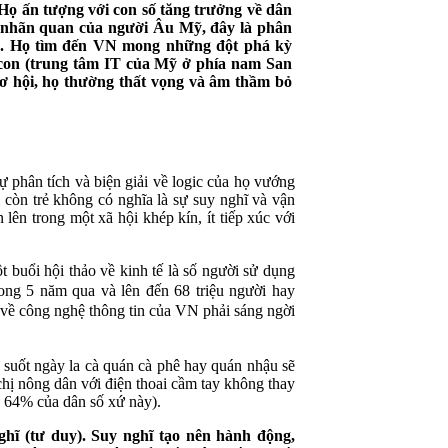
 Họ ấn tượng với con số tăng trưởng về dân
eo nhãn quan của người Âu Mỹ, đây là phân
nào. Họ tìm đến VN mong những đột phá kỳ
icon (trung tâm IT của Mỹ ở phía nam San
cơ hội, họ thường thất vọng và âm thầm bỏ
 phân tích và biện giải về logic của họ vướng
i còn trẻ không có nghĩa là sự suy nghĩ và vận
 lên trong một xã hội khép kín, ít tiếp xúc với
t buổi hội thảo về kinh tế là số người sử dụng
ong 5 năm qua và lên đến 68 triệu người hay
 về công nghệ thông tin của VN phải sáng ngời
ẻ suốt ngày la cà quán cà phê hay quán nhậu sẽ
hị nông dân với điện thoai cầm tay không thay
n 64% của dân số xứ này).
ghĩ (tư duy). Suy nghĩ tạo nên hành động,