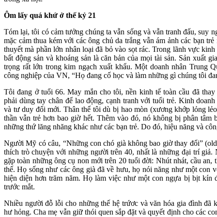
Ôm lấy quá khứ ở thế kỷ 21
Tóm lại, tôi có cảm tưởng chúng ta vẫn sống và vẫn tranh đấu, suy 
mặc cảm thua kém với các ông chủ da trắng vẫn ám ảnh các bạn trẻ 
thuyết mà phần lớn nhân loại đã bỏ vào sọt rác. Trong lãnh vực kin
bất động sản và khoáng sản là căn bản của mọi tài sản. Sản xuất g
trọng rất lớn trong kim ngạch xuất khẩu. Một doanh nhân Trung Q
công nghiệp của VN, “Họ đang cố học và làm những gì chúng tôi đ
Tôi đang ở tuổi 66. May mắn cho tôi, nền kinh tế toàn cầu đã thay
phải dùng tay chân để lao động, cạnh tranh với tuổi trẻ. Kinh doanh 
và tư duy đổi mới. Thân thể tôi dù bị hao mòn (xương khớp lỏng lẻo, 
thần vẫn trẻ hơn bao giờ hết. Thêm vào đó, nó không bị phân tâm
những thứ lăng nhăng khác như các bạn trẻ. Do đó, hiệu năng và công
Người Mỹ có câu, “Những con chó già không bao giờ thay đổi” (old
thích trò chuyện với những người trên 40, nhất là những đại trí giả
gặp toàn những ông cụ non mới trên 20 tuổi đời: Nhút nhát, cầu an, t
thế. Họ sống như các ông già đã về hưu, họ nói năng như một con vẹt
hiện diện hơn trăm năm. Họ làm việc như một con ngựa bị bịt kín 
trước mắt.
Nhiều người đỗ lỗi cho những thế hệ trứơc và văn hóa gia đình đã k
hư hỏng. Cha mẹ vẫn giữ thói quen sắp đặt và quyết định cho các con