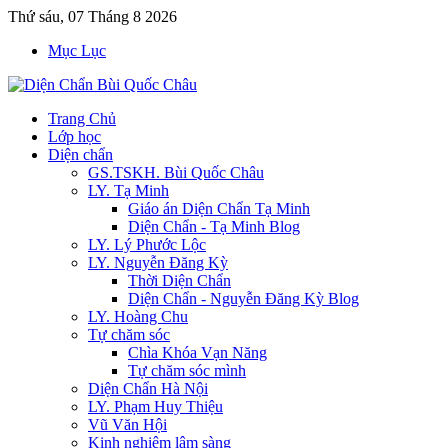
Thứ sáu, 07 Tháng 8 2026
Mục Lục
Trang Chủ
Lớp học
Diện chẩn
GS.TSKH. Bùi Quốc Châu
LY. Tạ Minh
Giáo án Diện Chẩn Tạ Minh
Diện Chẩn - Tạ Minh Blog
LY. Lý Phước Lộc
LY. Nguyễn Đăng Kỳ
Thời Diện Chẩn
Diện Chẩn - Nguyễn Đăng Kỳ Blog
LY. Hoàng Chu
Tự chăm sóc
Chìa Khóa Vạn Năng
Tự chăm sóc mình
Diện Chẩn Hà Nội
LY. Phạm Huy Thiệu
Vũ Văn Hội
Kinh nghiệm lâm sàng