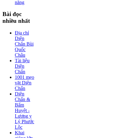
năng
Bài
đọc
nhiều nhất
Địa chỉ
Diện
Chẩn Bùi
Quốc
Châu
Tài liệu
Diện
Chẩn
1001 mẹo
vặt Diện
Chẩn
Diện
Chẩn &
Bấm
Huyệt -
Lương y
Lý Phước
Lộc
Khai