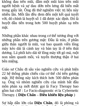
không đau trên mũi, đâm một mũi kim trên mũi
người bệnh và sự đau đớn trên lưng đã biến mất
trong giây lát. Ông đã thử nghiệm việc trị liệu này
nhiều lần. Mỗi lần đều đem đến một kết quả tuyệt
vời, đó chính là huyệt số 1 đã được xác định. Đó là
huyệt đầu tiên trong hơn 500 huyệt phản xạ trên
mặt.
Những phần khác nhau trong cơ thể tương ứng với
những phần trên gương mặt: Đầu là trán, ở phần
giữa thân người là mũi, vai bao quanh viền lông
mày kéo dài là cánh tay và bàn tay là ở trên thái
dương. Lá phổi kéo dài từ lông mày tới gò má, ruột
non nằm quanh môi, và tuyến thượng thận ở hai
bên miệng.
Giáo sư Châu đi sâu vào nghiên cứu và phát hiện
22 hệ thống phản chiếu của cơ thể chỉ trên gương
mặt. Hệ thống này kích thích hơn 500 điểm phản
xạ. Ông và nhóm nghiên cứu của mình bắt đầu
môn phản xạ mới được gọi là Facy Therapy bao
gồm hai chữ : Le Facio-diagnostic et la Cybernetic
Therapy. (
Diện Chẩn
–
Điều khiển liệu pháp
)
Sự hấp dẫn lớn của
Diện Chẩn
, đó là phòng và