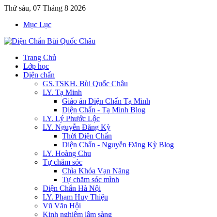
Thứ sáu, 07 Tháng 8 2026
Mục Lục
Trang Chủ
Lớp học
Diện chẩn
GS.TSKH. Bùi Quốc Châu
LY. Tạ Minh
Giáo án Diện Chẩn Tạ Minh
Diện Chẩn - Tạ Minh Blog
LY. Lý Phước Lộc
LY. Nguyễn Đăng Kỳ
Thời Diện Chẩn
Diện Chẩn - Nguyễn Đăng Kỳ Blog
LY. Hoàng Chu
Tự chăm sóc
Chìa Khóa Vạn Năng
Tự chăm sóc mình
Diện Chẩn Hà Nội
LY. Phạm Huy Thiệu
Vũ Văn Hội
Kinh nghiệm lâm sàng