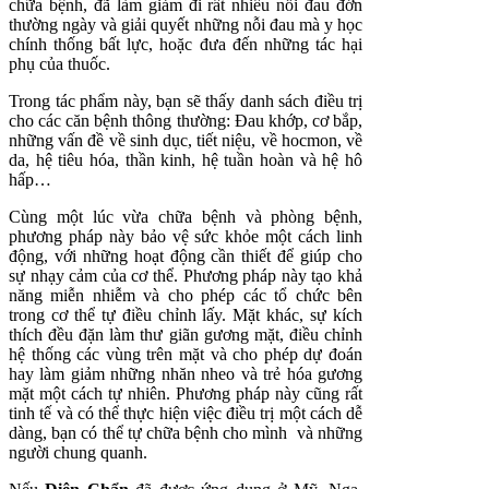
chữa bệnh, đã làm giảm đi rất nhiều nỗi đau đớn
thường ngày và giải quyết những nỗi đau mà y học
chính thống bất lực, hoặc đưa đến những tác hại
phụ của thuốc.
Trong tác phẩm này, bạn sẽ thấy danh sách điều trị
cho các căn bệnh thông thường: Đau khớp, cơ bắp,
những vấn đề về sinh dục, tiết niệu, về hocmon, về
da, hệ tiêu hóa, thần kinh, hệ tuần hoàn và hệ hô
hấp…
Cùng một lúc vừa chữa bệnh và phòng bệnh,
phương pháp này bảo vệ sức khỏe một cách linh
động, với những hoạt động cần thiết để giúp cho
sự nhạy cảm của cơ thể. Phương pháp này tạo khả
năng miễn nhiễm và cho phép các tổ chức bên
trong cơ thể tự điều chỉnh lấy. Mặt khác, sự kích
thích đều đặn làm thư giãn gương mặt, điều chỉnh
hệ thống các vùng trên mặt và cho phép dự đoán
hay làm giảm những nhăn nheo và trẻ hóa gương
mặt một cách tự nhiên. Phương pháp này cũng rất
tinh tế và có thể thực hiện việc điều trị một cách dễ
dàng, bạn có thể tự chữa bệnh cho mình và những
người chung quanh.