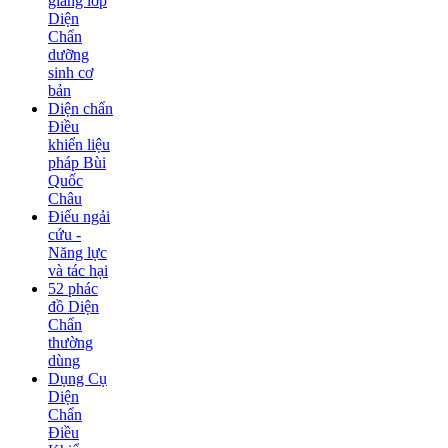
giảng lớp
Diện
Chẩn
dưỡng
sinh cơ
bản
Diện chẩn
Điều
khiển liệu
pháp Bùi
Quốc
Châu
Điếu ngải
cứu -
Năng lực
và tác hại
52 phác
đồ Diện
Chẩn
thường
dùng
Dụng Cụ
Diện
Chẩn
Điều