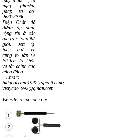
thầy thuốc"
, t
ừ
ngày phương
pháp ra đời
26/03/1980,
Diện Chẩn đã
được áp dụng
rộng rãi ở các
gia trên toàn thế
giới. Đem lại
hiệu quả vô
cùng to lớn về
lợi ích sức khỏe
và tài chính cho
cộng đồng.
Email:
buiquocchau1942@gmail.com
;
vietydao1992@gmail.com
.
Website:
dienchan.com