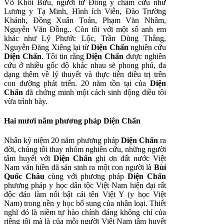
Võ Khôi Bửu, người từ Đông y châm cứu như
Lương y Tạ Minh, Hình ích Viễn, Đào Trường
Khánh, Đồng Xuân Toán, Phạm Văn Nhâm,
Nguyễn Văn Đồng.. Còn tôi với một số anh em
khác như Lý Phước Lộc, Trần Dũng Thắng,
Nguyễn Đăng Xiêng lại từ
Diện Chẩn
nghiên cứu
Diện Chẩn
. Tôi tin rằng
Diện Chẩn
được nghiên
cứu ở nhiều gốc độ khác nhau sẽ phong phú, đa
dạng thêm về lý thuyết và thực tiễn điều trị trên
con đường phát triển. 20 năm tồn tại của
Diện
Chẩn
đã chứng minh một cách sinh động điều tôi
vừa trình bày.
Hai mươi năm phương pháp Diện Chẩn
Nhân kỷ niệm 20 năm phương pháp
Diện Chẩn
ra
đời, chúng tôi thay nhóm nghiên cứu, những người
tâm huyết với
Diện Chẩn
ghi ơn đất nước Việt
Nam văn hiền đã sản sinh ra một con người là
Bùi
Quốc Châu
cùng với phương pháp
Diện Chẩn
phương pháp y học dân tộc Việt Nam hiện đại rất
độc đáo làm nổi bật cái tên Việt Y (y học Việt
Nam) trong nền y học bổ sung của nhân loại. Thiết
nghĩ đó là niềm tự hào chính đáng không chỉ của
riêng tôi mà là của mỗi người Việt Nam tâm huyết