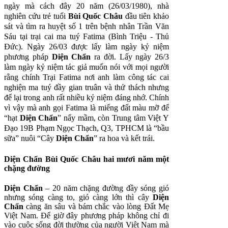
ngày mà cách đây 20 năm (26/03/1980), nhà
nghiên cứu trẻ tuổi
Bùi Quốc Châu
đầu tiên khảo
sát và tìm ra huyệt số 1 trên bệnh nhân Trần Văn
Sáu tại trại cai ma tuý Fatima (Bình Triệu - Thủ
Đức). Ngày 26/03 được lấy làm ngày kỷ niệm
phương pháp
Diện Chẩn
ra đời. Lấy ngày 26/3
làm ngày kỷ niệm tác giả muốn nói với mọi người
rằng chính Trại Fatima nơi anh làm công tác cai
nghiện ma tuý đầy gian truân và thử thách nhưng
để lại trong anh rất nhiều kỷ niệm đáng nhớ. Chính
vì vậy mà anh gọi Fatima là miếng đất màu mỡ để
“hạt
Diện Chẩn
” nẩy mầm, còn Trung tâm Việt Y
Đạo 19B Phạm Ngọc Thạch, Q3, TPHCM là “bầu
sữa” nuôi “Cây
Diện Chẩn
” ra hoa và kết trái.
Diện Chẩn Bùi Quốc Châu hai mươi năm một
chặng đường
Diện Chẩn
– 20 năm chặng đường đầy sóng gió
nhưng sóng càng to, gió càng lớn thì cây
Diện
Chẩn
càng ăn sâu và bám chắc vào lòng Đất Mẹ
Việt Nam. Để giờ đây phương pháp không chỉ đi
vào cuộc sống đời thường của người Việt Nam mà