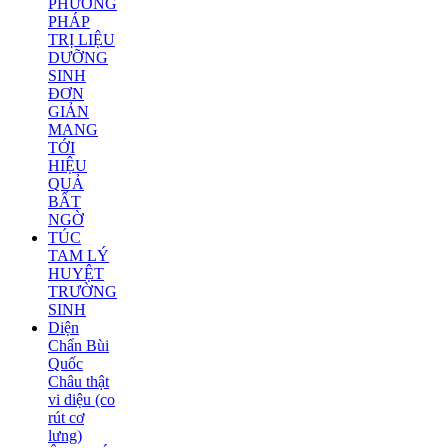
PHƯƠNG
PHÁP
TRỊ LIỆU
DƯỠNG
SINH
ĐƠN
GIẢN
MANG
TỚI
HIỆU
QUẢ
BẤT
NGỜ
TÚC
TAM LÝ
HUYỆT
TRƯỜNG
SINH
Diện
Chẩn Bùi
Quốc
Châu thật
vi diệu (co
rút cơ
lưng)