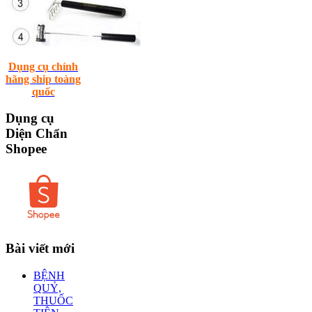
Dụng cụ chính
hãng ship toàng
quốc
Dụng
cụ
Diện Chẩn
Shopee
Bài
viết mới
BỆNH
QUỶ,
THUỐC