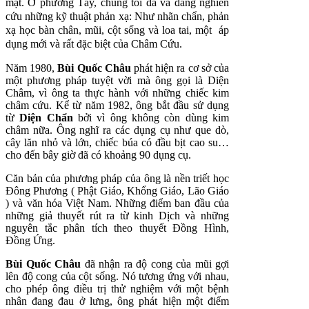
mặt. Ở phương Tây, chúng tôi đã và đang nghiên
cứu những kỹ thuật phản xạ: Như nhãn chẩn, phản
xạ học bàn chân, mũi, cột sống và loa tai, một áp
dụng mới và rất đặc biệt của Châm Cứu.
Năm 1980,
Bùi Quốc Châu
phát hiện ra cơ sở của
một phương pháp tuyệt vời mà ông gọi là Diện
Châm, vì ông ta thực hành với những chiếc kim
châm cứu. Kể từ năm 1982, ông bắt đầu sử dụng
từ
Diện Chẩn
bởi vì ông không còn dùng kim
châm nữa. Ông nghĩ ra các dụng cụ như que dò,
cây lăn nhỏ và lớn, chiếc búa có đầu bịt cao su…
cho đến bây giờ đã có khoảng 90 dụng cụ.
Căn bản của phương pháp của ông là nền triết học
Đông Phương ( Phật Giáo, Khổng Giáo, Lão Giáo
) và văn hóa Việt Nam. Những điểm ban đầu của
những giả thuyết rút ra từ kinh Dịch và những
nguyên tắc phân tích theo thuyết Đồng Hình,
Đồng Ứng.
Bùi Quốc Châu
đã nhận ra độ cong của mũi gợi
lên độ cong của cột sống. Nó tương ứng với nhau,
cho phép ông điều trị thử nghiệm với một bệnh
nhân đang đau ở lưng, ông phát hiện một điểm