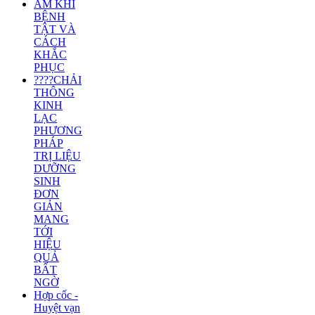
ÂM KHÍ
BỆNH
TẬT VÀ
CÁCH
KHẮC
PHỤC
????CHẢI
THÔNG
KINH
LẠC
PHƯƠNG
PHÁP
TRỊ LIỆU
DƯỠNG
SINH
ĐƠN
GIẢN
MANG
TỚI
HIỆU
QUẢ
BẤT
NGỜ
Hợp cốc -
Huyệt vạn