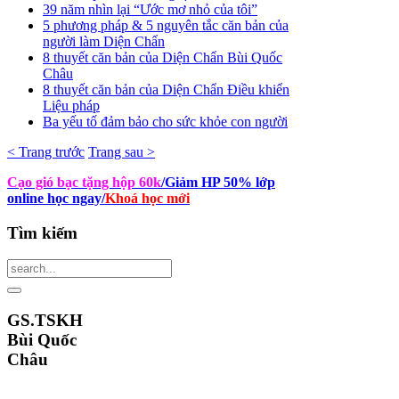
39 năm nhìn lại “Ước mơ nhỏ của tôi”
5 phương pháp & 5 nguyên tắc căn bản của
người làm Diện Chẩn
8 thuyết căn bản của Diện Chẩn Bùi Quốc
Châu
8 thuyết căn bản của Diện Chẩn Điều khiển
Liệu pháp
Ba yếu tố đảm bảo cho sức khỏe con người
< Trang trước
Trang sau >
Cạo gió bạc tặng hộp 60k
/Giảm HP 50% lớp
online học ngay
/
Khoá học mới
Tìm
kiếm
GS.TSKH
Bùi Quốc
Châu