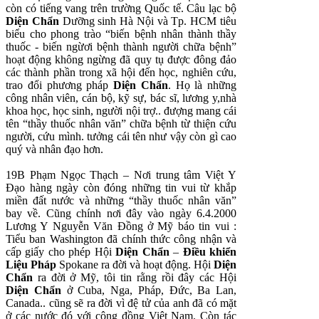
còn có tiếng vang trên trường Quốc tế. Câu lạc bộ
Diện Chẩn
Dưỡng sinh Hà Nội và Tp. HCM tiêu
biểu cho phong trào “biến bệnh nhân thành thầy
thuốc - biến ngừơi bệnh thành người chữa bệnh”
hoạt động không ngừng đã quy tụ được đông đảo
các thành phần trong xã hội đến học, nghiên cứu,
trao đổi phương pháp
Diện Chẩn
. Họ là những
công nhân viên, cán bộ, kỹ sự, bác sĩ, lương y,nhà
khoa học, học sinh, người nội trợ.. đượng mang cái
tên “thầy thuốc nhân văn” chữa bệnh từ thiện cứu
người, cứu mình. tưởng cái tên như vậy còn gì cao
quý và nhân đạo hơn.
19B Phạm Ngọc Thạch – Nơi trung tâm Việt Y
Đạo hàng ngày còn đóng những tin vui từ khắp
miền đất nước và những “thầy thuốc nhân văn”
bay về. Cũng chính nơi đây vào ngày 6.4.2000
Lương Y Nguyễn Văn Đồng ở Mỹ báo tin vui :
Tiểu ban Washington đã chính thức công nhận và
cấp giấy cho phép Hội
Diện Chẩn
–
Điều khiển
Liệu Pháp
Spokane ra đời và hoạt động. Hội
Diện
Chẩn
ra đời ở Mỹ, tôi tin rằng rồi đây các Hội
Diện Chẩn
ở Cuba, Nga, Pháp, Đức, Ba Lan,
Canada.. cũng sẽ ra đời vì đệ tử của anh đã có mặt
ở các nước đó với cộng đồng Việt Nam. Còn tác