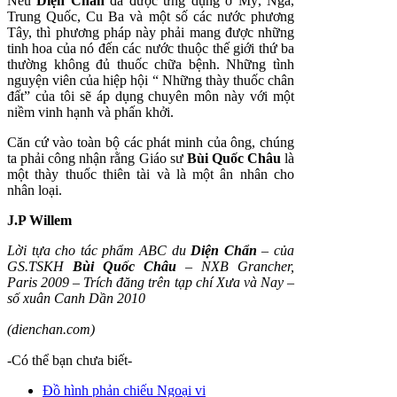
Nếu
Diện Chẩn
đã được ứng dụng ở Mỹ, Nga,
Trung Quốc, Cu Ba và một số các nước phương
Tây, thì phương pháp này phải mang được những
tinh hoa của nó đến các nước thuộc thế giới thứ ba
thường không đủ thuốc chữa bệnh. Những tình
nguyện viên của hiệp hội “ Những thày thuốc chân
đất” của tôi sẽ áp dụng chuyên môn này với một
niềm vinh hạnh và phấn khởi.
Căn cứ vào toàn bộ các phát minh của ông, chúng
ta phải công nhận rằng Giáo sư
Bùi Quốc Châu
là
một thày thuốc thiên tài và là một ân nhân cho
nhân loại.
J.P Willem
Lời tựa cho tác phẩm ABC du
Diện Chẩn
– của
GS.TSKH
Bùi Quốc Châu
– NXB Grancher,
Paris 2009 – Trích đăng trên tạp chí Xưa và Nay –
số xuân Canh Dần 2010
(dienchan.com)
-Có thể bạn chưa biết-
Đồ hình phản chiếu Ngoại vi