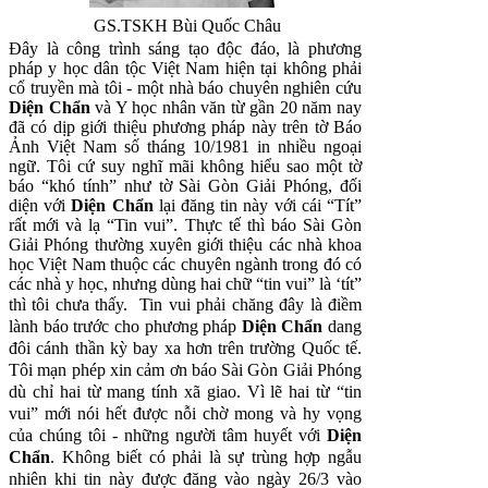
GS.TSKH Bùi Quốc Châu
Đây là công trình sáng tạo độc đáo, là phương
pháp y học dân tộc Việt Nam hiện tại không phải
cổ truyền mà tôi - một nhà báo chuyên nghiên cứu
Diện Chẩn
và Y học nhân văn từ gần 20 năm nay
đã có dịp giới thiệu phương pháp này trên tờ Báo
Ảnh Việt Nam số tháng 10/1981 in nhiều ngoại
ngữ. Tôi cứ suy nghĩ mãi không hiểu sao một tờ
báo “khó tính” như tờ Sài Gòn Giải Phóng, đối
diện với
Diện Chẩn
lại đăng tin này với cái “Tít”
rất mới và lạ “Tin vui”. Thực tế thì báo Sài Gòn
Giải Phóng thường xuyên giới thiệu các nhà khoa
học Việt Nam thuộc các chuyên ngành trong đó có
các nhà y học, nhưng dùng hai chữ “tin vui” là ‘tít”
thì tôi chưa thấy.
Tin vui phải chăng đây là điềm
lành báo trước cho phương pháp
Diện Chẩn
dang
đôi cánh thần kỳ bay xa hơn trên trường Quốc tế.
Tôi mạn phép xin cảm ơn báo Sài Gòn Giải Phóng
dù chỉ hai từ mang tính xã giao. Vì lẽ hai từ “tin
vui” mới nói hết được nỗi chờ mong và hy vọng
của chúng tôi - những người tâm huyết với
Diện
Chẩn
. Không biết có phải là sự trùng hợp ngẫu
nhiên khi tin này được đăng vào ngày 26/3 vào