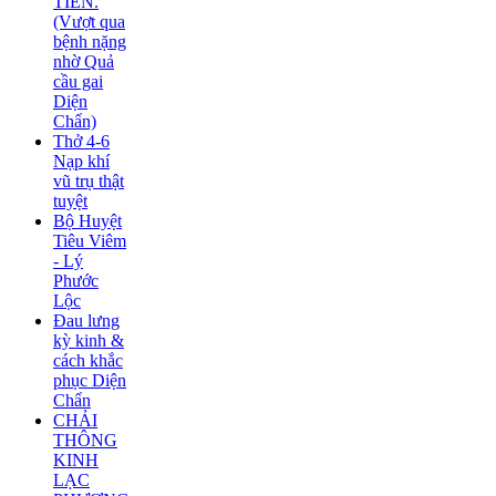
TIÊN.
(Vượt qua
bệnh nặng
nhờ Quả
cầu gai
Diện
Chẩn)
Thở 4-6
Nạp khí
vũ trụ thật
tuyệt
Bộ Huyệt
Tiêu Viêm
- Lý
Phước
Lộc
Đau lưng
kỳ kinh &
cách khắc
phục Diện
Chẩn
CHẢI
THÔNG
KINH
LẠC