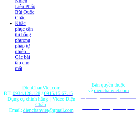
Khiển
Liệu Pháp
Bùi Quốc
Châu
Khắc
phục cận
thị bằng
phương
pháp tự
nhiên –
Các bài
tập cho
mắt
Bản quyền thuộc
DienChanViet.com
về
dienchanviet.com
ĐT:
0934.128.128
/
0915.15.67.15
Nội dung trên trang web chỉ
Dụng cụ chính hãng
|
Video Diện
mang tính chất tham khảo.
Chẩn
Ghi rõ nguồn gốc khi phát
Email:
dienchanviet@gmail.com
hành lại từ Website này