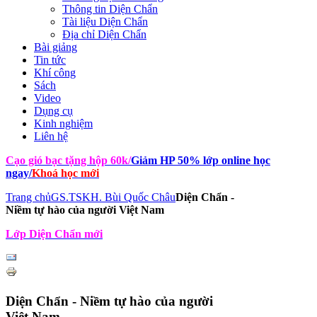
Thông tin Diện Chẩn
Tài liệu Diện Chẩn
Địa chỉ Diện Chẩn
Bài giảng
Tin tức
Khí công
Sách
Video
Dụng cụ
Kinh nghiệm
Liên hệ
Cạo gió bạc tặng hộp 60k
/
Giảm HP 50% lớp online học
ngay
/
Khoá học mới
Trang chủ
GS.TSKH. Bùi Quốc Châu
Diện Chẩn -
Niềm tự hào của người Việt Nam
Lớp Diện Chẩn mới
Diện Chẩn - Niềm tự hào của người
Việt Nam