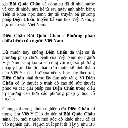
giả
Bùi Quốc Châu
và cộng sự đã đi nhiềunước
và còn đi nhiều nữa kể từ sau ngày anh nhận bằng
Tiến sĩ khoa học danh dự để truyền bá phương
pháp
Diện Chẩn
, truyền bá văn hoá Việt Nam, y
học nhân văn Việt Nam.
Diện Chẩn Bùi Quốc Châu - Phương pháp
chữa bệnh của người Việt Nam
Dù muốn hay không
Diện Chẩn
đã thật sự là
phương pháp chữa bệnh của Việt Nam do người
Việt Nam sáng tạo ra sẽ cũng với một số phương
pháp y học dân tộc khác sớm muộn sẽ hình thành
nền Việt Y mà cơ sở của nền y học này theo tôi,
Diện Chẩn
phải được lấy làm nền tảng. Vì
Diện
Chẩn
có lý thuyết ở trình độ cao đủ sức thuyết
phục và các giải pháp của
Diện Chẩn
trong điều
trị thường cao hơn các phương pháp y học cổ
truyền.
Chúng tôi trong nhóm nghiên cứu
Diện Chẩn
tại
trung tâm Việt Y Đạo do tiến sĩ
Bùi Quốc Châu
sáng lập, mỗi người mỗi góc độ khác nhau để đi
vào nghiên cứu. Người xuất phát từ Tây y như BS