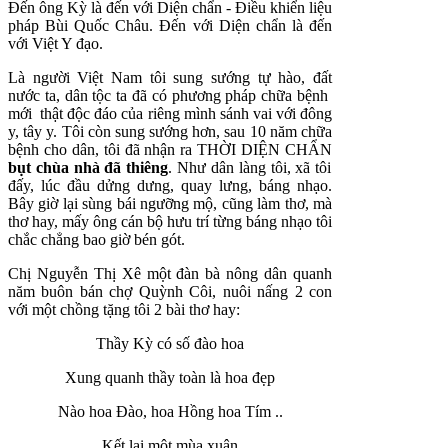
Đến ông Kỳ là đến với Diện chẩn - Điều khiển liệu
pháp Bùi Quốc Châu. Đến với Diện chẩn là đến
với Việt Y đạo.
Là người Việt Nam tôi sung sướng tự hào, đất
nước ta, dân tộc ta đã có phương pháp chữa bệnh
mới thật độc đáo của riêng mình sánh vai với đông
y, tây y. Tôi còn sung sướng hơn, sau 10 năm chữa
bệnh cho dân, tôi đã nhận ra THỜI DIỆN CHẨN
bụt chùa nhà đã thiêng
. Như dân làng tôi, xã tôi
đấy, lúc đầu dửng dưng, quay lưng, báng nhạo.
Bây giờ lại sùng bái ngưỡng mộ, cũng làm thơ, mà
thơ hay, mấy ông cán bộ hưu trí từng báng nhạo tôi
chắc chẳng bao giờ bén gót.
Chị Nguyễn Thị Xê một đàn bà nông dân quanh
năm buôn bán chợ Quỳnh Côi, nuôi nấng 2 con
với một chồng tặng tôi 2 bài thơ hay:
Thầy Kỳ có số đào hoa
Xung quanh thầy toàn là hoa đẹp
Nào hoa Đào, hoa Hồng hoa Tím ..
Kết lại một mùa xuân