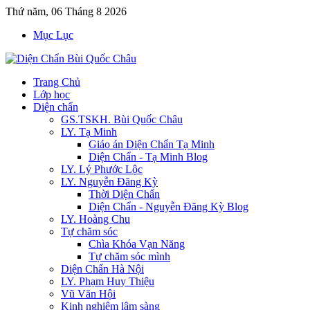
Thứ năm, 06 Tháng 8 2026
Mục Lục
Trang Chủ
Lớp học
Diện chẩn
GS.TSKH. Bùi Quốc Châu
LY. Tạ Minh
Giáo án Diện Chẩn Tạ Minh
Diện Chẩn - Tạ Minh Blog
LY. Lý Phước Lộc
LY. Nguyễn Đăng Kỳ
Thời Diện Chẩn
Diện Chẩn - Nguyễn Đăng Kỳ Blog
LY. Hoàng Chu
Tự chăm sóc
Chìa Khóa Vạn Năng
Tự chăm sóc mình
Diện Chẩn Hà Nội
LY. Phạm Huy Thiệu
Vũ Văn Hội
Kinh nghiệm lâm sàng