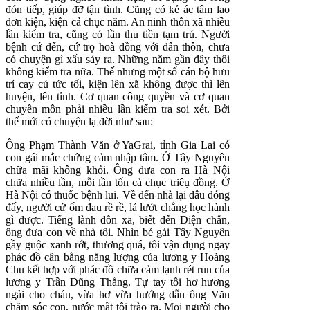
đón tiếp, giúp đỡ tận tình. Cũng có kẻ ác tâm lao
đơn kiện, kiện cả chục năm. An ninh thôn xã nhiều
lần kiểm tra, cũng có lần thu tiền tạm trú. Người
bệnh cứ đến, cứ trọ hoà đồng với dân thôn, chưa
có chuyện gì xấu sảy ra. Những năm gần đây thôi
không kiểm tra nữa. Thế nhưng một số cán bộ hưu
trí cay cú tức tối, kiện lên xã không được thì lên
huyện, lên tỉnh. Cơ quan công quyền và cơ quan
chuyên môn phải nhiều lần kiểm tra soi xét. Bởi
thế mới có chuyện lạ đời như sau:
Ông Phạm Thành Văn ở YaGrai, tỉnh Gia Lai có
con gái mắc chứng cảm nhập tâm. Ở Tây Nguyên
chữa mãi không khỏi. Ông đưa con ra Hà Nội
chữa nhiều lần, mỗi lần tốn cả chục triêụ đồng. Ở
Hà Nội có thuốc bệnh lui. Về đến nhà lại đâu đóng
đấy, người cứ ốm đau rề rề, lả lướt chẳng học hành
gì được. Tiếng lành đồn xa, biết đến Diện chẩn,
ông đưa con về nhà tôi. Nhìn bé gái Tây Nguyên
gầy guộc xanh rớt, thương quá, tôi vận dụng ngay
phác đồ cân bằng năng lượng của lương y Hoàng
Chu kết hợp với phác đồ chữa cảm lạnh rét run của
lương y Trần Dũng Thắng. Tự tay tôi hơ hương
ngải cho cháu, vừa hơ vừa hướng dẫn ông Văn
chăm sóc con, nước mắt tôi trào ra. Mọi người cho