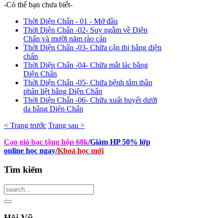
-Có thể bạn chưa biết-
Thời Diện Chẩn - 01 - Mở đầu
Thời Diện Chẩn -02- Suy ngẫm về Diện
Chẩn và mười năm rào cản
Thời Diện Chẩn -03- Chữa cận thị bằng diện
chẩn
Thời Diện Chẩn -04- Chữa mắt lác bằng
Diện Chẩn
Thời Diện Chẩn -05- Chữa bệnh tâm thần
phân liệt bằng Diện Chẩn
Thời Diện Chẩn -06- Chữa xuất huyết dưới
da bằng Diện Chẩn
< Trang trước
Trang sau >
Cạo gió bạc tặng hộp 60k
/Giảm HP 50% lớp
online học ngay
/
Khoá học mới
Tìm
kiếm
Hội
Vũ