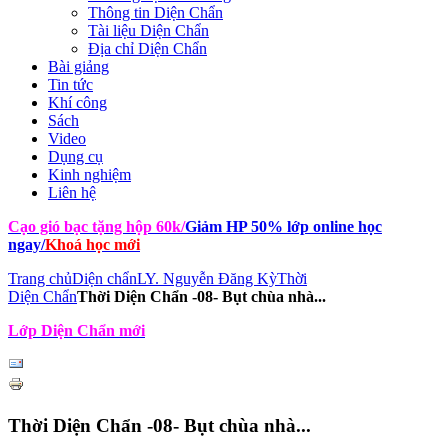
Thông tin Diện Chẩn
Tài liệu Diện Chẩn
Địa chỉ Diện Chẩn
Bài giảng
Tin tức
Khí công
Sách
Video
Dụng cụ
Kinh nghiệm
Liên hệ
Cạo gió bạc tặng hộp 60k
/
Giảm HP 50% lớp online học
ngay
/
Khoá học mới
Trang chủ
Diện chẩn
LY. Nguyễn Đăng Kỳ
Thời
Diện Chẩn
Thời Diện Chẩn -08- Bụt chùa nhà...
Lớp Diện Chẩn mới
Thời Diện Chẩn -08- Bụt chùa nhà...