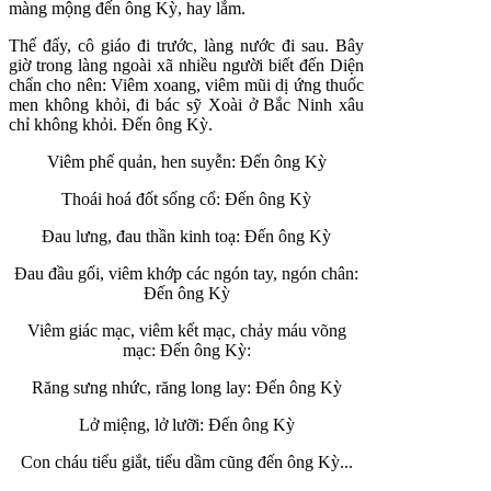
màng mộng đến ông Kỳ, hay lắm.
Thế đấy, cô giáo đi trước, làng nước đi sau. Bây
giờ trong làng ngoài xã nhiều người biết đến Diện
chẩn cho nên: Viêm xoang, viêm mũi dị ứng thuốc
men không khỏi, đi bác sỹ Xoài ở Bắc Ninh xâu
chỉ không khỏi. Đến ông Kỳ.
Viêm phế quản, hen suyễn: Đến ông Kỳ
Thoái hoá đốt sống cổ: Đến ông Kỳ
Đau lưng, đau thần kinh toạ: Đến ông Kỳ
Đau đầu gối, viêm khớp các ngón tay, ngón chân:
Đến ông Kỳ
Viêm giác mạc, viêm kết mạc, chảy máu võng
mạc: Đến ông Kỳ:
Răng sưng nhức, răng long lay: Đến ông Kỳ
Lở miệng, lở lưỡi: Đến ông Kỳ
Con cháu tiểu giắt, tiểu dầm cũng đến ông Kỳ...