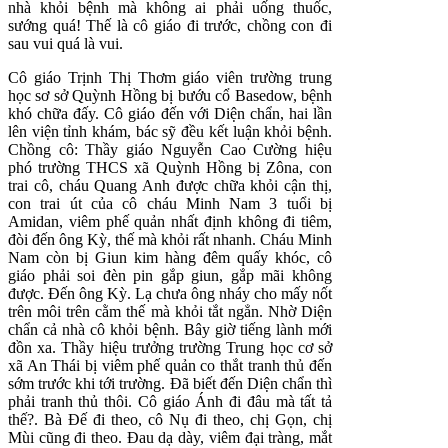
nhà khỏi bệnh mà không ai phải uống thuốc,
sướng quá! Thế là cô giáo đi trước, chồng con đi
sau vui quá là vui.
Cô giáo Trịnh Thị Thơm giáo viên trường trung
học sơ sở Quỳnh Hồng bị bướu cổ Basedow, bệnh
khó chữa đấy. Cô giáo đến với Diện chẩn, hai lần
lên viện tỉnh khám, bác sỹ đều kết luận khỏi bệnh.
Chồng cô: Thầy giáo Nguyễn Cao Cường hiệu
phó trường THCS xã Quỳnh Hồng bị Zôna, con
trai cô, cháu Quang Anh được chữa khỏi cận thị,
con trai út của cô cháu Minh Nam 3 tuổi bị
Amidan, viêm phế quản nhất định không đi tiêm,
đòi đến ông Kỳ, thế mà khỏi rất nhanh. Cháu Minh
Nam còn bị Giun kim hàng đêm quấy khóc, cô
giáo phải soi đèn pin gắp giun, gắp mãi không
được. Đến ông Kỳ. Lạ chưa ông nháy cho mấy nốt
trên môi trên cằm thế mà khỏi tắt ngẳn. Nhờ Diện
chẩn cả nhà cô khỏi bệnh. Bây giờ tiếng lành mới
đồn xa. Thầy hiệu trưởng trường Trung học cơ sở
xã An Thái bị viêm phế quản co thắt tranh thủ đến
sớm trước khi tới trường. Đã biết đến Diện chẩn thì
phải tranh thủ thôi. Cô giáo Ánh đi đâu mà tất tả
thế?. Bà Đế đi theo, cô Nụ đi theo, chị Gọn, chị
Mùi cũng đi theo. Đau dạ dày, viêm đại tràng, mắt