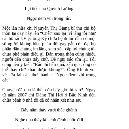
Lại tiếc cho Quỳnh Lương
Ngọc đem vùi trong rác.
Một lần nữa chị Nguyễn Thị Giang bí thư chi bộ
thôn lại dãy nảy lên “Chết” sao lại ví làng tôi như
cái hố rác?.Việc ông Kỳ chữa bệnh lúc đầu có một
số người không hiểu phản đối gay gắt, còn đại bộ
phận dân chúng im lặng xem xét, cấp uỷ chúng tôi
chưa phê phán điều gì. Dân trong thôn cũng nhiều
người đến chữa đấy chứ. Đề nghị bác sửa lại. Tôi
cũng nêu ý kiến “Rác thì bẩn quá, xấu quá, ông có
thể thay chữ khác được không?”. Ông Khính vui
vẻ sửa lại câu thơ thành : “Ngọc đem vùi trong
cát”.
Chuyện đã qua là thế, còn bây giờ thì sao?. Ngay
từ năm 2007 chị Đặng Thị Hợi ở Bắc Ninh đến
chữa bệnh ở nhà tôi đã có nhận xét như sau:
Bảy năm thày vượt thác ghềnh
Nghe qua thày kể lênh đênh cuộc đời