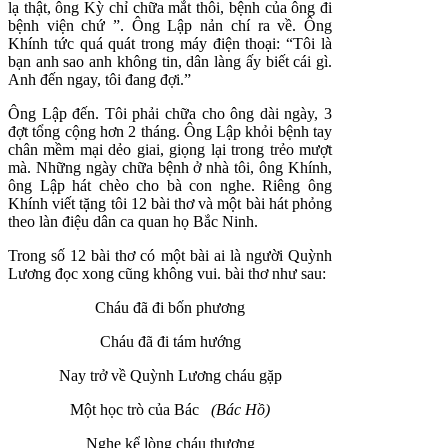
lạ thật, ông Kỳ chỉ chữa mắt thôi, bệnh của ông đi
bệnh viện chứ ”. Ông Lập nản chí ra về. Ông
Khính tức quá quát trong máy điện thoại: “Tôi là
bạn anh sao anh không tin, dân làng ấy biết cái gì.
Anh đến ngay, tôi đang đợi.”
Ông Lập đến. Tôi phải chữa cho ông dài ngày, 3
đợt tổng cộng hơn 2 tháng. Ông Lập khỏi bệnh tay
chân mềm mại dẻo giai, giọng lại trong trẻo mượt
mà. Những ngày chữa bệnh ở nhà tôi, ông Khính,
ông Lập hát chèo cho bà con nghe. Riêng ông
Khính viết tặng tôi 12 bài thơ và một bài hát phỏng
theo làn điệu dân ca quan họ Bắc Ninh.
Trong số 12 bài thơ có một bài ai là người Quỳnh
Lương đọc xong cũng không vui. bài thơ như sau:
Cháu đã đi bốn phương
Cháu đã đi tám hướng
Nay trở về Quỳnh Lương cháu gặp
Một học trò của Bác
(Bác Hồ)
Nghe kể lòng cháu thương