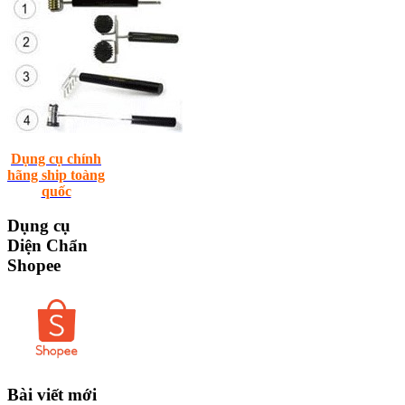
Dụng cụ chính
hãng ship toàng
quốc
Dụng
cụ
Diện Chẩn
Shopee
Bài
viết mới