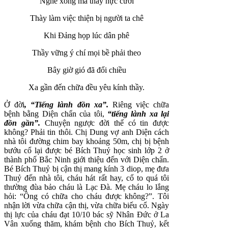
Nghe xong mà thấy nực cười
Thày làm việc thiện bị người ta chê
Khi Đảng họp lúc dân phê
Thầy vững ý chí mọi bề phải theo
Bây giờ gió đã đổi chiều
Xa gần đến chữa đều yêu kính thầy.
Ở đời
, “Tiếng lành đồn xa”.
Riêng việc chữa
bệnh bằng Diện chẩn của tôi,
“tiếng lành xa lại
đồn gần”.
Chuyện ngược đời thế có tin được
không? Phải tin thôi. Chị Dung vợ anh Diện cách
nhà tôi đường chim bay khoảng 50m, chị bị bệnh
bướu cổ lại được bé Bích Thuỷ học sinh lớp 2 ở
thành phố Bắc Ninh giới thiệu đến với Diện chẩn.
Bé Bích Thuỷ bị cận thị mang kính 3 diop, mẹ đưa
Thuỷ đến nhà tôi, cháu hát rất hay, cổ to quá tôi
thường đùa bảo cháu là Lạc Đà. Mẹ cháu lo lắng
hỏi: “Ông có chữa cho cháu được không?”. Tôi
nhận lời vừa chữa cận thị, vừa chữa biếu cổ. Ngày
thị lực của cháu đạt 10/10 bác sỹ Nhân Đức ở La
Vân xuống thăm, khám bệnh cho Bích Thuỷ, kết