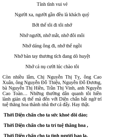
Tính tình vui vẻ
Người xa, người gần đều là khách quý
Bởi thế tôi đi tôi nhớ
Nhớ người, nhớ mắt, nhớ đôi môi
Nhớ dáng ông đi, nhớ thế ngồi
Nhớ bàn tay thương tích đang dò huyệt
Nhớ cả nụ cười lúc chào tôi
Còn nhiều lắm, Chị Nguyễn Thị Tỵ, ông Cao
Xuân, ông Nguyễn Đỗ Thiệu, Nguyễn Đỗ Đương,
bà Nguyễn Thị Hiền, Trần Thị Vinh, anh Nguyễn
Cao Toàn… Những thường dân quanh tôi hiền
lành giản dị thế mà đến với Diện chẩn bất ngờ trí
tuệ thăng hoa thành nhà thơ cả đấy. Hay thật.
Thời Diện chẩn cho ta sức khoẻ dồi dào;
Thời Diện chẩn cho ta trí tuệ thăng hoa ,
Thời Diện chẩn cho ta tình người bao la.