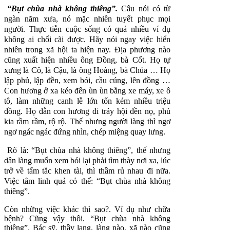
“Bụt chùa nhà không thiêng”.
Câu nói có từ
ngàn năm xưa, nó mặc nhiên tuyết phục mọi
người. Thực tiễn cuộc sống có quá nhiều ví dụ
không ai chối cãi được. Hãy nói ngay việc hiển
nhiên trong xã hội ta hiện nay. Địa phương nào
cũng xuất hiện nhiều ông Đồng, bà Cốt. Họ tự
xưng là Cô, là Cậu, là ông Hoàng, bà Chúa … Họ
lập phủ, lập đền, xem bói, cầu cúng, lên đồng …
Con hương ở xa kéo đến ùn ùn bằng xe máy, xe ô
tô, làm những canh lễ lớn tốn kém nhiều triệu
đồng. Họ dẫn con hương đi trảy hội đền nọ, phủ
kia rầm rầm, rộ rộ. Thế nhưng người làng thì ngơ
ngơ ngác ngác đứng nhìn, chép miệng quay lưng.
Rõ là: “Bụt chùa nhà không thiêng”, thế nhưng
dân làng muốn xem bói lại phải tìm thày nơi xa, lúc
trở về tấm tắc khen tài, thì thầm rủ nhau đi nữa.
Việc tâm linh quả có thế: “Bụt chùa nhà không
thiêng”.
Còn những việc khác thì sao?. Ví dụ như chữa
bệnh? Cũng vậy thôi. “Bụt chùa nhà không
thiêng”. Bác sỹ, thầy lang, làng nào, xã nào cũng