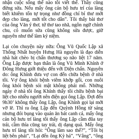
nhận cuộc sống thế nào tôi viết thế. Thầy cũng
đừng sửa. Nếu mấy ông cán bộ hưu trí của làng
biết khiêm tốn tự trọng như đồng chí bí thư mới
đẹp cho làng, mới tốt cho dân”. Tôi thấy bài thơ
của ông Văn ý thơ, tứ thơ tao nhã, ngôn ngữ chỉnh
chu, có muốn sửa cũng không sửa được, giữ
nguyên như thế làm kỷ niệm.
Lại còn chuyện này nữa: Ông Vũ Quốc Lập xã
Thống Nhất huyện Hưng Hà nguyên là đạo diễn
nhà hát chèo bị chấn thương sọ não liệt 17 năm.
Ông Lập được bạn thân là ông Vũ Minh Khính ở
Đông Hưng giới thiệu đến với Diện chẩn. Nguyên
do: ông Khính đưa vợ con đến chữa bệnh ở nhà
tôi. Vợ ông khỏi bệnh viêm khớp gối, con nuôi
ông khỏi bệnh sỏi mật không phải mổ. Những
ngày ở nhà tôi ông Khính thấy tôi chữa bệnh bại
liệt cho nhiều người nên điện gọi ông Lập. Đợi đến
9h30’ không thấy ông Lập, ông Khính gọi lại mới
vỡ lẽ. Thì ra ông Lập đến Quỳnh Hồng từ sáng
nhưng đói bụng vào quán ăn bát canh cá, mấy ông
cán bộ hưu trí làng tôi thấy ông Lập cầm đũa tay
trái, cầm thìa cũng tay trái, dị dạng quá. Mấy ông
hưu trí làng tôi hỏi: “Ông làm sao thế?”, “Tôi bị
liệt bên phải”, “Lại đến ông Kỳ hả”, “Vâng”, “ông