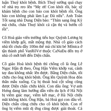
luận Thuỷ khỏi bệnh. Bích Thuỷ sướng quá chạy
về nhà trọ reo lên “Mẹ ơi! Con khỏi rồi, bác sỹ
khám bệnh cho con bảo con khỏi bệnh rồi. Ông
bảo con không phải làm Lạc Đà nữa”. Anh Toàn
Tốt sang nhà Dung Diện bảo: “Thím sang ông Kỳ
mà chữa, cháu Thuỷ khỏi cả cận thị và bướu cổ
rồi”.
Cô Hoà giáo viên trường tiểu học Quỳnh Lương bị
viêm khớp gối, mắt mộng thịt. Nhà cô giáo cách
nhà tôi chưa đầy 100m thế mà chỉ khi bé Mônica ở
tận thành phố VanRôVơ thuộc CaNaĐa đến trọ ở
nhà cô mới biết đến Diện chẩn.
Cô giáo Hoà khỏi bệnh thì chồng cô là ông Lê
Ngọc Hận đi theo, Ông Hận Viêm khớp vai, cánh
tay đau không nhấc lên được. Bằng Diện chẩn, tôi
chữa cho ông khỏi bệnh. Ông lên Quỳnh Hoa đón
thân mẫu xuống. Cụ bị thoái hoá cột sống cũng
được Diện chẩn chữa khỏi. Con dâu ông: Vợ anh
Hưng đang làm hướng dẫn viên du lịch ở Hà Nội
bị viêm giác mạc, viêm kết mạc, ở Hà Nội chữa
mãi không khỏi. Ông Hận, bà Hoà gọi con dâu về.
Diện chẩn cũng chữa cho cô khỏi bệnh. Con rể
ông bị viêm mũi dị ứng cũng được giải thoát. Cả