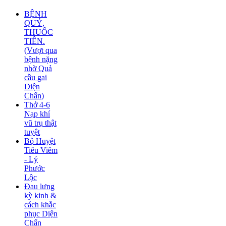
BỆNH
QUỶ,
THUỐC
TIÊN.
(Vượt qua
bệnh nặng
nhờ Quả
cầu gai
Diện
Chẩn)
Thở 4-6
Nạp khí
vũ trụ thật
tuyệt
Bộ Huyệt
Tiêu Viêm
- Lý
Phước
Lộc
Đau lưng
kỳ kinh &
cách khắc
phục Diện
Chẩn