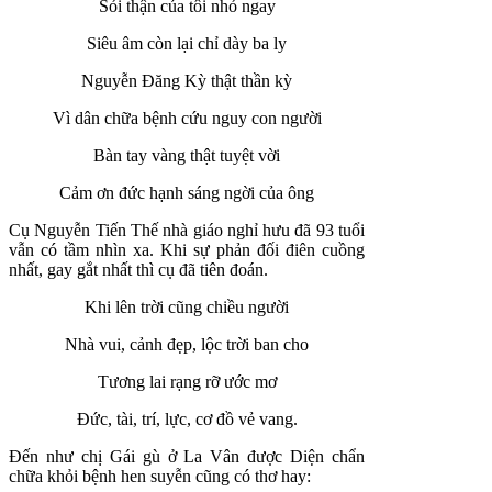
Sỏi thận của tôi nhỏ ngay
Siêu âm còn lại chỉ dày ba ly
Nguyễn Đăng Kỳ thật thần kỳ
Vì dân chữa bệnh cứu nguy con người
Bàn tay vàng thật tuyệt vời
Cảm ơn đức hạnh sáng ngời của ông
Cụ Nguyễn Tiến Thế nhà giáo nghỉ hưu đã 93 tuổi
vẫn có tầm nhìn xa. Khi sự phản đối điên cuồng
nhất, gay gắt nhất thì cụ đã tiên đoán.
Khi lên trời cũng chiều người
Nhà vui, cảnh đẹp, lộc trời ban cho
Tương lai rạng rỡ ước mơ
Đức, tài, trí, lực, cơ đồ vẻ vang.
Đến như chị Gái gù ở La Vân được Diện chẩn
chữa khỏi bệnh hen suyễn cũng có thơ hay: