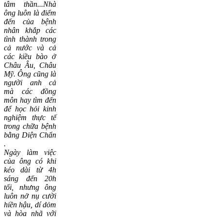
tâm thần...Nhà
ông luôn là điểm
đến của bệnh
nhân khắp các
tình thành trong
cả nước và cả
các kiều bào ở
Châu Âu, Châu
Mỹ. Ông cũng là
người anh cả
mà các đồng
môn hay tìm đến
để học hỏi kinh
nghiệm
thực tế
trong chữa bệnh
bằng
Diện Chẩn
.
Ngày làm việc
của ông có khi
kéo dài từ 4h
sáng đến 20h
tối, nhưng ông
luôn nở nụ cười
hiền hậu, dí dỏm
và hòa nhã với