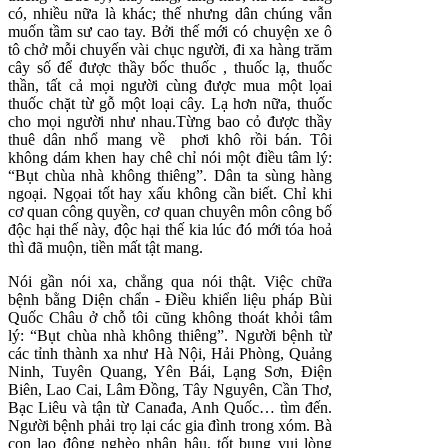
có, nhiều nữa là khác; thế nhưng dân chúng vẫn
muốn tầm sư cao tay. Bởi thế mới có chuyện xe ô
tô chở mỗi chuyến vài chục người, đi xa hàng trăm
cây số để được thầy bốc thuốc , thuốc lạ, thuốc
thần, tất cả mọi người cùng được mua một lọai
thuốc chặt từ gỗ một loại cây. Lạ hơn nữa, thuốc
cho mọi người như nhau.Từng bao cỏ được thầy
thuê dân nhổ mang về phơi khô rồi bán. Tôi
không dám khen hay chê chỉ nói một điều tâm lý:
“Bụt chùa nhà không thiêng”. Dân ta sùng hàng
ngoại. Ngọai tốt hay xấu không cần biết. Chỉ khi
cơ quan công quyền, cơ quan chuyên môn công bố
độc hại thế này, độc hại thế kia lúc đó mới tóa hoả
thì đã muộn, tiền mất tật mang.
Nói gần nói xa, chẳng qua nói thật. Việc chữa
bệnh bằng Diện chẩn - Điều khiển liệu pháp Bùi
Quốc Châu ở chỗ tôi cũng không thoát khỏi tâm
lý: “Bụt chùa nhà không thiêng”. Người bệnh từ
các tỉnh thành xa như Hà Nội, Hải Phòng, Quảng
Ninh, Tuyên Quang, Yên Bái, Lạng Sơn, Điện
Biên, Lao Cai, Lâm Đồng, Tây Nguyên, Cần Thơ,
Bạc Liêu và tận từ Canađa, Anh Quốc… tìm đến.
Người bệnh phải trọ lại các gia đình trong xóm. Bà
con lao động nghèo nhân hậu, tốt bụng vui lòng