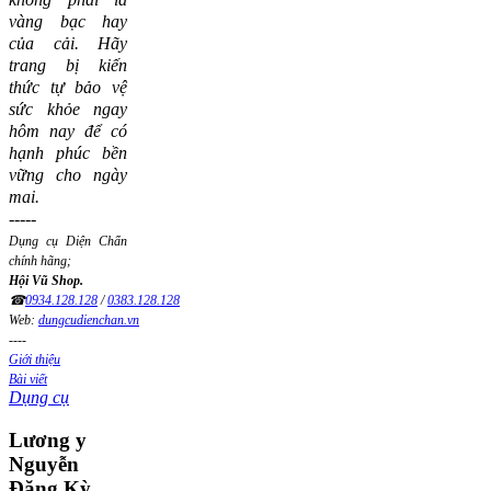
vàng bạc hay
của cải.
Hãy
trang bị kiến
thức tự bảo vệ
sức khỏe ngay
hôm nay để có
hạnh phúc bền
vững cho ngày
mai.
-----
Dụng cụ Diện Chẩn
chính hãng;
Hội Vũ Shop.
☎
0934.128.128
/
0383.128.128
Web:
dungcudienchan.vn
----
Giới thiệu
Bài viết
Dụng cụ
Lương
y
Nguyễn
Đăng Kỳ