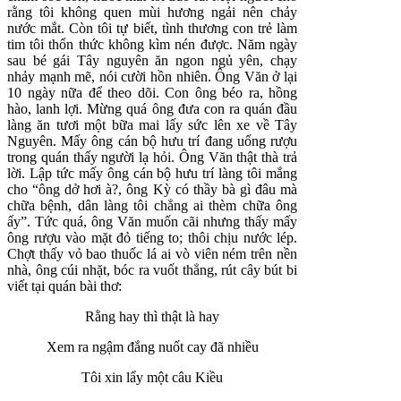
rằng tôi không quen mùi hương ngải nên chảy
nước mắt. Còn tôi tự biết, tình thương con trẻ làm
tim tôi thổn thức không kìm nén được. Năm ngày
sau bé gái Tây nguyên ăn ngon ngủ yên, chạy
nhảy mạnh mẽ, nói cười hồn nhiên. Ông Văn ở lại
10 ngày nữa để theo dõi. Con ông béo ra, hồng
hào, lanh lợi. Mừng quá ông đưa con ra quán đầu
làng ăn tươi một bữa mai lấy sức lên xe về Tây
Nguyên. Mấy ông cán bộ hưu trí đang uống rượu
trong quán thấy người lạ hỏi. Ông Văn thật thà trả
lời. Lập tức mấy ông cán bộ hưu trí làng tôi mắng
cho “ông dở hơi à?, ông Kỳ có thầy bà gì đâu mà
chữa bệnh, dân làng tôi chẳng ai thèm chữa ông
ấy”. Tức quá, ông Văn muốn cãi nhưng thấy mấy
ông rượu vào mặt đỏ tiếng to; thôi chịu nước lép.
Chợt thấy vỏ bao thuốc lá ai vò viên ném trên nền
nhà, ông cúi nhặt, bóc ra vuốt thẳng, rút cây bút bi
viết tại quán bài thơ:
Rằng hay thì thật là hay
Xem ra ngậm đắng nuốt cay đã nhiều
Tôi xin lẩy một câu Kiều