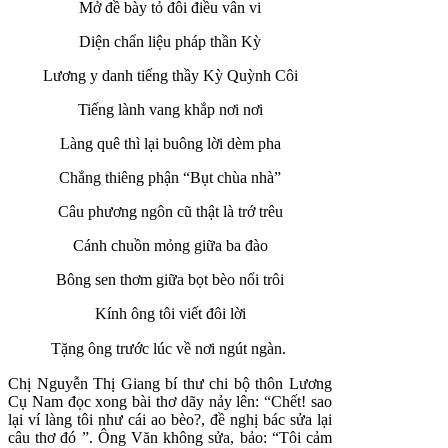
Mở đề bày tỏ đôi điều vân vi
Diện chẩn liệu pháp thần Kỳ
Lương y danh tiếng thầy Kỳ Quỳnh Côi
Tiếng lành vang khắp nơi nơi
Làng quê thì lại buông lời dèm pha
Chẳng thiêng phận “Bụt chùa nhà”
Câu phương ngôn cũ thật là trớ trêu
Cánh chuồn mỏng giữa ba đào
Bông sen thơm giữa bọt bèo nổi trôi
Kính ông tôi viết đôi lời
Tặng ông trước lúc về nơi ngút ngàn.
Chị Nguyễn Thị Giang bí thư chi bộ thôn Lương
Cụ Nam đọc xong bài thơ dãy nảy lên: “Chết! sao
lại ví làng tôi như cái ao bèo?, đề nghị bác sửa lại
câu thơ đó ”. Ông Văn không sửa, bảo: “Tôi cảm