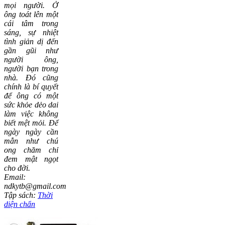
mọi người. Ở
ông toát lên một
cái tâm trong
sáng, sự nhiệt
tình giản dị đến
gần gũi như
người ông,
người bạn trong
nhà. Đó cũng
chính là bí quyết
để ông có một
sức khỏe dẻo dai
làm việc không
biết mệt mỏi. Để
ngày ngày cần
mẫn như chú
ong chăm chỉ
đem mật ngọt
cho đời.
Email:
ndkytb@gmail.com
Tập sách:
Thời
diện chẩn