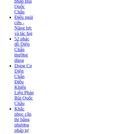
pháp Bùi
Quốc
Châu
Điếu ngải
cứu -
Năng lực
và tác hại
52 phác
đồ Diện
Chẩn
thường
dùng
Dụng Cụ
Diện
Chẩn
Điều
Khiển
Liệu Pháp
Bùi Quốc
Châu
Khắc
phục cận
thị bằng
phương
pháp tự