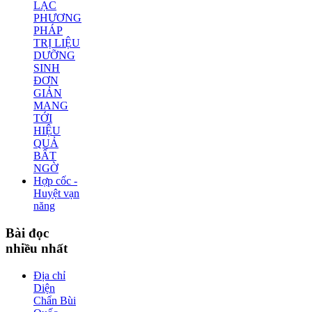
LẠC
PHƯƠNG
PHÁP
TRỊ LIỆU
DƯỠNG
SINH
ĐƠN
GIẢN
MANG
TỚI
HIỆU
QUẢ
BẤT
NGỜ
Hợp cốc -
Huyệt vạn
năng
Bài
đọc
nhiều nhất
Địa chỉ
Diện
Chẩn Bùi