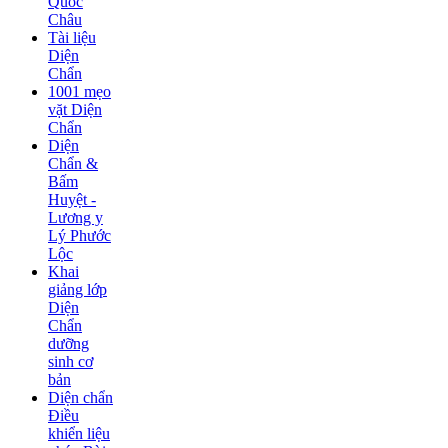
Quốc
Châu
Tài liệu
Diện
Chẩn
1001 mẹo
vặt Diện
Chẩn
Diện
Chẩn &
Bấm
Huyệt -
Lương y
Lý Phước
Lộc
Khai
giảng lớp
Diện
Chẩn
dưỡng
sinh cơ
bản
Diện chẩn
Điều
khiển liệu