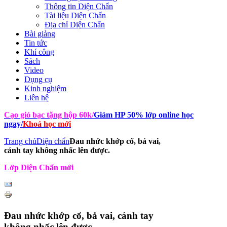
Thông tin Diện Chẩn
Tài liệu Diện Chẩn
Địa chỉ Diện Chẩn
Bài giảng
Tin tức
Khí công
Sách
Video
Dụng cụ
Kinh nghiệm
Liên hệ
Cạo gió bạc tặng hộp 60k
/
Giảm HP 50% lớp online học
ngay
/
Khoá học mới
Trang chủ
Diện chẩn
Đau nhức khớp cổ, bả vai,
cánh tay không nhấc lên được.
Lớp Diện Chẩn mới
Đau nhức khớp cổ, bả vai, cánh tay
không nhấc lên được.