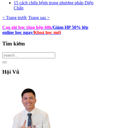
15 cách chữa bệnh trong phương pháp Diện
Chẩn
< Trang trước
Trang sau >
Cạo gió bạc tặng hộp 60k
/Giảm HP 50% lớp
online học ngay
/
Khoá học mới
Tìm
kiếm
Hội
Vũ