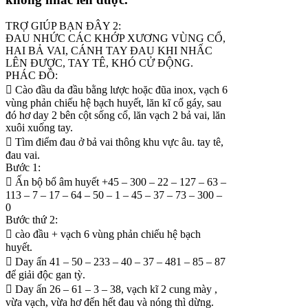
TRỢ GIÚP BẠN ĐÂY 2:
ĐAU NHỨC CÁC KHỚP XƯƠNG VÙNG CỔ,
HAI BẢ VAI, CÁNH TAY ĐAU KHI NHẤC
LÊN ĐƯỢC, TAY TÊ, KHÓ CỬ ĐỘNG.
PHÁC ĐỒ:
 Cào đầu da đầu bằng lược hoặc đũa inox, vạch 6
vùng phản chiếu hệ bạch huyết, lăn kĩ cổ gáy, sau
đó hơ day 2 bên cột sống cổ, lăn vạch 2 bả vai, lăn
xuôi xuống tay.
 Tìm điểm đau ở bả vai thông khu vực âu. tay tê,
đau vai.
Bước 1:
 Ấn bộ bổ âm huyết +45 – 300 – 22 – 127 – 63 –
113 – 7 – 17 – 64 – 50 – 1 – 45 – 37 – 73 – 300 –
0
Bước thứ 2:
 cào đầu + vạch 6 vùng phản chiếu hệ bạch
huyết.
 Day ấn 41 – 50 – 233 – 40 – 37 – 481 – 85 – 87
để giải độc gan tỳ.
 Day ấn 26 – 61 – 3 – 38, vạch kĩ 2 cung mày ,
vừa vạch, vừa hơ đến hết đau và nóng thì dừng.