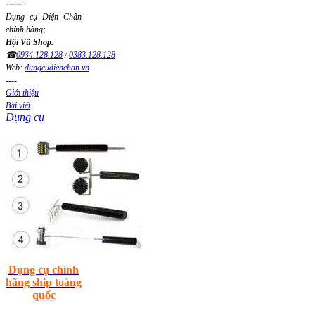
-----
Dụng cụ Diện Chẩn
chính hãng;
Hội Vũ Shop.
☎
0934.128.128
/
0383.128.128
Web:
dungcudienchan.vn
----
Giới thiệu
Bài viết
Dụng cụ
Dụng cụ chính
hãng ship toàng
quốc