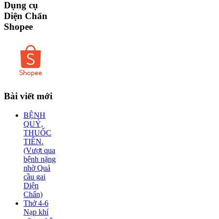
Dụng
cụ
Diện Chẩn
Shopee
Bài
viết mới
BỆNH
QUỶ,
THUỐC
TIÊN.
(Vượt qua
bệnh nặng
nhờ Quả
cầu gai
Diện
Chẩn)
Thở 4-6
Nạp khí