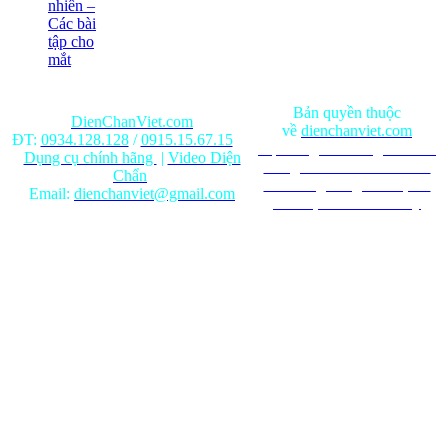
nhiên –
Các bài
tập cho
mắt
Bản quyền thuộc
DienChanViet.com
về
dienchanviet.com
ĐT:
0934.128.128
/
0915.15.67.15
Nội dung trên trang web chỉ
Dụng cụ chính hãng
|
Video Diện
mang tính chất tham khảo.
Chẩn
Ghi rõ nguồn gốc khi phát
Email:
dienchanviet@gmail.com
hành lại từ Website này