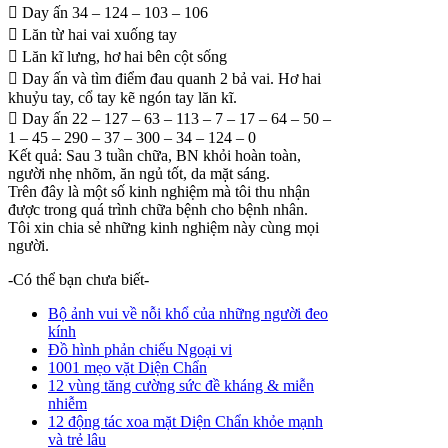
 Day ấn 34 – 124 – 103 – 106
 Lăn từ hai vai xuống tay
 Lăn kĩ lưng, hơ hai bên cột sống
 Day ấn và tìm điểm đau quanh 2 bả vai. Hơ hai
khuỷu tay, cổ tay kẽ ngón tay lăn kĩ.
 Day ấn 22 – 127 – 63 – 113 – 7 – 17 – 64 – 50 –
1 – 45 – 290 – 37 – 300 – 34 – 124 – 0
Kết quả: Sau 3 tuần chữa, BN khỏi hoàn toàn,
người nhẹ nhõm, ăn ngủ tốt, da mặt sáng.
Trên đây là một số kinh nghiệm mà tôi thu nhận
được trong quá trình chữa bệnh cho bệnh nhân.
Tôi xin chia sẻ những kinh nghiệm này cùng mọi
người.
-Có thể bạn chưa biết-
Bộ ảnh vui về nỗi khổ của những người đeo
kính
Đồ hình phản chiếu Ngoại vi
1001 mẹo vặt Diện Chẩn
12 vùng tăng cường sức đề kháng & miễn
nhiễm
12 động tác xoa mặt Diện Chẩn khỏe mạnh
và trẻ lâu