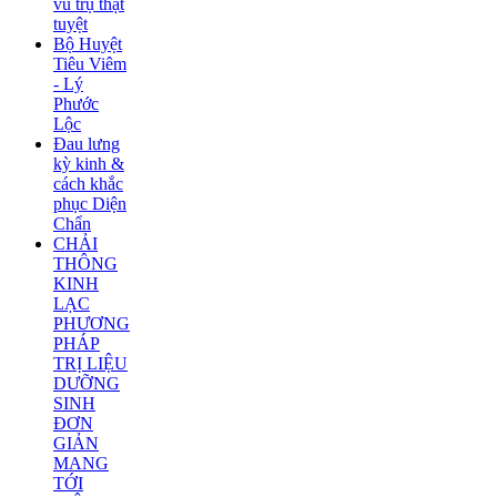
vũ trụ thật
tuyệt
Bộ Huyệt
Tiêu Viêm
- Lý
Phước
Lộc
Đau lưng
kỳ kinh &
cách khắc
phục Diện
Chẩn
CHẢI
THÔNG
KINH
LẠC
PHƯƠNG
PHÁP
TRỊ LIỆU
DƯỠNG
SINH
ĐƠN
GIẢN
MANG
TỚI