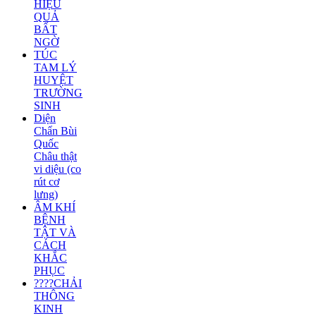
HIỆU
QUẢ
BẤT
NGỜ
TÚC
TAM LÝ
HUYỆT
TRƯỜNG
SINH
Diện
Chẩn Bùi
Quốc
Châu thật
vi diệu (co
rút cơ
lưng)
ÂM KHÍ
BỆNH
TẬT VÀ
CÁCH
KHẮC
PHỤC
????CHẢI
THÔNG
KINH