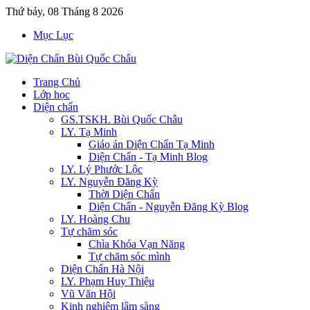
Thứ bảy, 08 Tháng 8 2026
Mục Lục
Trang Chủ
Lớp học
Diện chẩn
GS.TSKH. Bùi Quốc Châu
LY. Tạ Minh
Giáo án Diện Chẩn Tạ Minh
Diện Chẩn - Tạ Minh Blog
LY. Lý Phước Lộc
LY. Nguyễn Đăng Kỳ
Thời Diện Chẩn
Diện Chẩn - Nguyễn Đăng Kỳ Blog
LY. Hoàng Chu
Tự chăm sóc
Chìa Khóa Vạn Năng
Tự chăm sóc mình
Diện Chẩn Hà Nội
LY. Phạm Huy Thiệu
Vũ Văn Hội
Kinh nghiệm lâm sàng