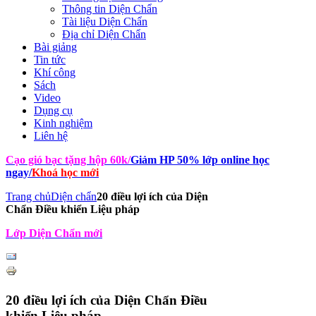
Thông tin Diện Chẩn
Tài liệu Diện Chẩn
Địa chỉ Diện Chẩn
Bài giảng
Tin tức
Khí công
Sách
Video
Dụng cụ
Kinh nghiệm
Liên hệ
Cạo gió bạc tặng hộp 60k
/
Giảm HP 50% lớp online học
ngay
/
Khoá học mới
Trang chủ
Diện chẩn
20 điều lợi ích của Diện
Chẩn Điều khiển Liệu pháp
Lớp Diện Chẩn mới
20 điều lợi ích của Diện Chẩn Điều
khiển Liệu pháp