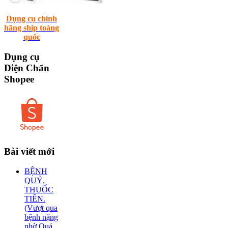
Dụng cụ chính
hãng ship toàng
quốc
Dụng
cụ
Diện Chẩn
Shopee
Bài
viết mới
BỆNH
QUỶ,
THUỐC
TIÊN.
(Vượt qua
bệnh nặng
nhờ Quả