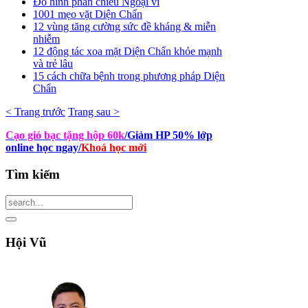
Đồ hình phản chiếu Ngoại vi
1001 mẹo vặt Diện Chẩn
12 vùng tăng cường sức đề kháng & miễn
nhiễm
12 động tác xoa mặt Diện Chẩn khỏe mạnh
và trẻ lâu
15 cách chữa bệnh trong phương pháp Diện
Chẩn
< Trang trước
Trang sau >
Cạo gió bạc tặng hộp 60k
/Giảm HP 50% lớp
online học ngay
/
Khoá học mới
Tìm
kiếm
Hội
Vũ