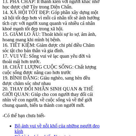
13. PHÁ CHẤP: Ít thành kiến với người khác nhờ
học được chữ Tùy trong Diện Chẩn.
14. XÃ HỘI TỐT ĐẸP: Góp phần xây dựng một
xã hội tốt đẹp hơn vì mỗi cá nhân tốt sẽ ảnh hưởng
tích cực với người xung quanh và nhiều cá nhân
khoẻ mạnh tốt đẹp trong xã hội.
15. GIẢM LO ÂU: Thoát khỏi sự lo sợ, ám ảnh,
hoang mang khi mình bị bệnh.
16. TIẾT KIỆM: Giảm được chi phí điều Chăm
sóc tật cho bản thân và gia đình.
17. VUI VẺ: Sống vui vẻ lạc quan yêu đời và
thoải mái hơn trước.
18. CHẤT LƯỢNG CUỘC SỐNG: Chất lượng
cuộc sống được nâng cao hơn trước
19. BÌNH ĐẲNG: Giàu nghèo, sang hèn đều
được chăm sóc như nhau
20. THAY ĐỔI NHÂN SINH QUAN & THẾ
GIỚI QUAN: Giúp cho con người thay đổi cái
nhìn về con người, về cuộc sống và về thế giới
chung quanh, biến ta thành con người mới.
-Có thể bạn chưa biết-
Bộ ảnh vui về nỗi khổ của những người đeo
kính