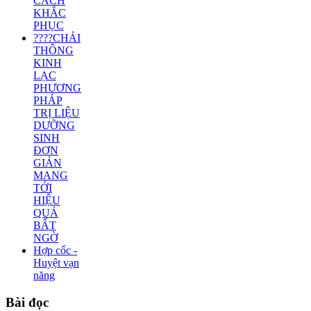
CÁCH
KHẮC
PHỤC
????CHẢI
THÔNG
KINH
LẠC
PHƯƠNG
PHÁP
TRỊ LIỆU
DƯỠNG
SINH
ĐƠN
GIẢN
MANG
TỚI
HIỆU
QUẢ
BẤT
NGỜ
Hợp cốc -
Huyệt vạn
năng
Bài
đọc