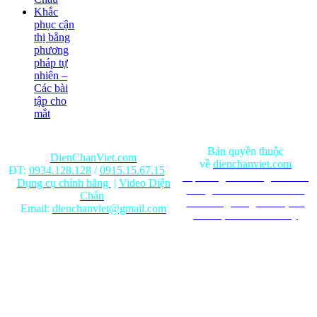
Khắc
phục cận
thị bằng
phương
pháp tự
nhiên –
Các bài
tập cho
mắt
Bản quyền thuộc
DienChanViet.com
về
dienchanviet.com
ĐT:
0934.128.128
/
0915.15.67.15
Nội dung trên trang web chỉ
Dụng cụ chính hãng
|
Video Diện
mang tính chất tham khảo.
Chẩn
Ghi rõ nguồn gốc khi phát
Email:
dienchanviet@gmail.com
hành lại từ Website này