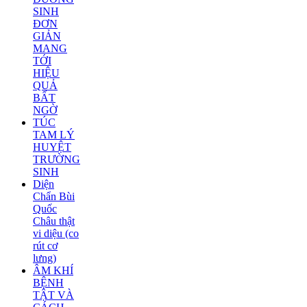
SINH
ĐƠN
GIẢN
MANG
TỚI
HIỆU
QUẢ
BẤT
NGỜ
TÚC
TAM LÝ
HUYỆT
TRƯỜNG
SINH
Diện
Chẩn Bùi
Quốc
Châu thật
vi diệu (co
rút cơ
lưng)
ÂM KHÍ
BỆNH
TẬT VÀ