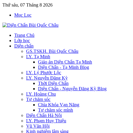
Thứ sáu, 07 Tháng 8 2026
Mục Lục
Trang Chủ
Lớp học
Diện chẩn
GS.TSKH. Bùi Quốc Châu
LY. Tạ Minh
Giáo án Diện Chẩn Tạ Minh
Diện Chẩn - Tạ Minh Blog
LY. Lý Phước Lộc
LY. Nguyễn Đăng Kỳ
Thời Diện Chẩn
Diện Chẩn - Nguyễn Đăng Kỳ Blog
LY. Hoàng Chu
Tự chăm sóc
Chìa Khóa Vạn Năng
Tự chăm sóc mình
Diện Chẩn Hà Nội
LY. Phạm Huy Thiệu
Vũ Văn Hội
Kinh nghiệm lâm sàng