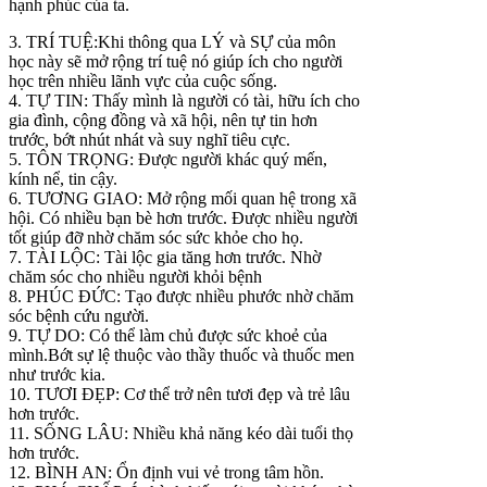
hạnh phúc của ta.
3. TRÍ TUỆ:Khi thông qua LÝ và SỰ của môn
học này sẽ mở rộng trí tuệ nó giúp ích cho người
học trên nhiều lãnh vực của cuộc sống.
4. TỰ TIN: Thấy mình là người có tài, hữu ích cho
gia đình, cộng đồng và xã hội, nên tự tin hơn
trước, bớt nhút nhát và suy nghĩ tiêu cực.
5. TÔN TRỌNG: Được người khác quý mến,
kính nể, tin cậy.
6. TƯƠNG GIAO: Mở rộng mối quan hệ trong xã
hội. Có nhiều bạn bè hơn trước. Được nhiều người
tốt giúp đỡ nhờ chăm sóc sức khỏe cho họ.
7. TÀI LỘC: Tài lộc gia tăng hơn trước. Nhờ
chăm sóc cho nhiều người khỏi bệnh
8. PHÚC ĐỨC: Tạo được nhiều phước nhờ chăm
sóc bệnh cứu người.
9. TỰ DO: Có thể làm chủ được sức khoẻ của
mình.Bớt sự lệ thuộc vào thầy thuốc và thuốc men
như trước kia.
10. TƯƠI ĐẸP: Cơ thể trở nên tươi đẹp và trẻ lâu
hơn trước.
11. SỐNG LÂU: Nhiều khả năng kéo dài tuổi thọ
hơn trước.
12. BÌNH AN: Ổn định vui vẻ trong tâm hồn.