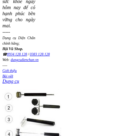
sức khỏe ngay
hôm nay để có
hạnh phúc bền
vững cho ngày
mai.
-----
Dụng cụ Diện Chẩn
chính hãng;
Hội Vũ Shop.
☎
0934.128.128
/
0383.128.128
Web:
dungcudienchan.vn
----
Giới thiệu
Bài viết
Dụng cụ