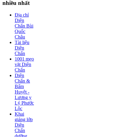
nhiều nhất
Địa chỉ
Diện
Chẩn Bùi
Quốc
Châu
Tài liệu
Diện
Chẩn
1001 mẹo
vặt Diện
Chẩn
Diện
Chẩn &
Bấm
Huyệt -
Lương y
Lý Phước
Lộc
Khai
giảng lớp
Diện
Chẩn
dưỡng