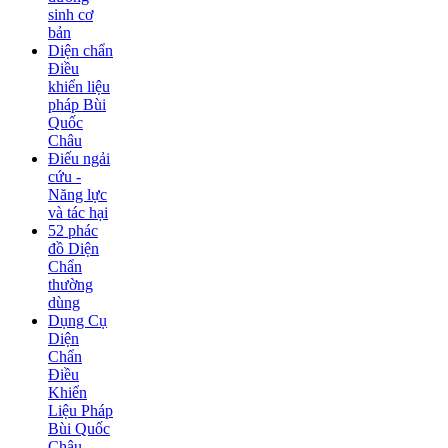
sinh cơ
bản
Diện chẩn
Điều
khiển liệu
pháp Bùi
Quốc
Châu
Điếu ngải
cứu -
Năng lực
và tác hại
52 phác
đồ Diện
Chẩn
thường
dùng
Dụng Cụ
Diện
Chẩn
Điều
Khiển
Liệu Pháp
Bùi Quốc
Châu