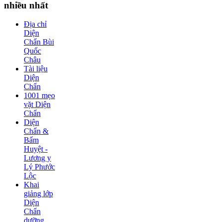
nhiều nhất
Địa chỉ
Diện
Chẩn Bùi
Quốc
Châu
Tài liệu
Diện
Chẩn
1001 mẹo
vặt Diện
Chẩn
Diện
Chẩn &
Bấm
Huyệt -
Lương y
Lý Phước
Lộc
Khai
giảng lớp
Diện
Chẩn
dưỡng