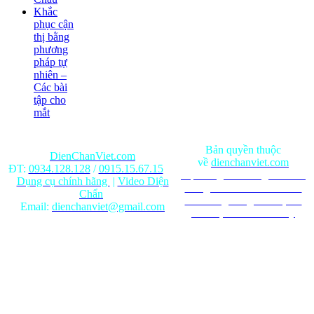
Khắc
phục cận
thị bằng
phương
pháp tự
nhiên –
Các bài
tập cho
mắt
Bản quyền thuộc
DienChanViet.com
về
dienchanviet.com
ĐT:
0934.128.128
/
0915.15.67.15
Nội dung trên trang web chỉ
Dụng cụ chính hãng
|
Video Diện
mang tính chất tham khảo.
Chẩn
Ghi rõ nguồn gốc khi phát
Email:
dienchanviet@gmail.com
hành lại từ Website này