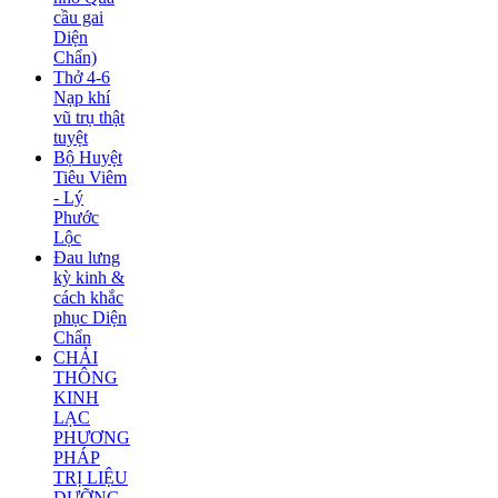
cầu gai
Diện
Chẩn)
Thở 4-6
Nạp khí
vũ trụ thật
tuyệt
Bộ Huyệt
Tiêu Viêm
- Lý
Phước
Lộc
Đau lưng
kỳ kinh &
cách khắc
phục Diện
Chẩn
CHẢI
THÔNG
KINH
LẠC
PHƯƠNG
PHÁP
TRỊ LIỆU
DƯỠNG