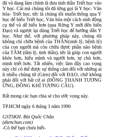
đã và đang làm chính là đưa tinh thần Triết học vào
Y học. Cái mà chúng tôi đã từng gọi là Y học- Văn
hóa- Triết học, tức là chúng tôi muốn thông qua Y
học để hiểu Triết học, Văn hóa một cách sinh động
cụ thể và dễ hiểu hơn (qua Rừng Y mới đến biển
Đạo) và ngược lại dùng Triết học để hướng dẫn Y
học. Như thế, với phương pháp này, chúng tôi
không chỉ chữa bệnh của THÂN(sinh lỳ, bệnh lý)
của con người mà còn chữa đựơc phần nào bệnh
của TÂM (tâm lý, tinh thần), tức là giúp con người
khỏe hơn, hiểu mình và người hơn, tự chủ hơn,
minh triết hơn. Tất nhiên, việc làm đầy cao vọng
này chỉ có thể được sự thông cảm đối với những ai
ít nhiều chủng tử (Gien) đối với ĐẠO, chứ không
phải đối với bất cứ ai (ĐỒNG THANH TƯƠNG
ỨNG, ĐỒNG KHÍ TƯƠNG CẦU).
Rất mong các bạn chia sẻ cho ước vọng này.
TP.HCM ngày 6 tháng 3 năm 1990
GSTSKH. Bùi Quốc Châu
(dienchan.com)
-Có thể bạn chưa biết-