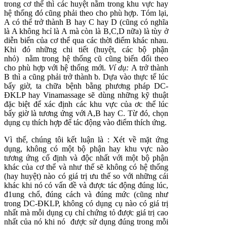
trong cơ thể thì các huyệt nằm trong khu vực hay
hệ thống đó cũng phải theo cho phù hợp. Tóm lại,
A có thể trở thành B hay C hay D (cũng có nghĩa
là A không hcỉ là A mà còn là B,C,D nữa) là tùy ở
diễn biến của cơ thể qua các thời điểm khác nhau.
Khi đó những chi tiết (huyệt, các bộ phận
nhỏ) nằm trong hệ thống cũ cũng biến đổi theo
cho phù hợp với hệ thống mới.
Ví dụ:
A trở thành
B thì a cũng phải trở thành b. Dựa vào thực tế lúc
bấy giờ, ta chữa bệnh bằng phương pháp DC-
ĐKLP hay Vinamassage sẽ dùng những kỹ thuật
đặc biệt để xác định các khu vực của ơc thể lúc
bấy giờ là tương ứng với A,B hay C. Từ đó, chọn
dụng cụ thích hợp để tác động vào điểm thích ứng.
Vì thế, chúng tôi kết luận là : Xét về mặt ứng
dụng, không có một bộ phận hay khu vực nào
tương ứng cố định và độc nhất với một bộ phận
khác của cơ thể và như thế sẽ không có hệ thống
(hay huyệt) nào có giá trị ưu thế so với những cái
khác khi nó có vấn đề và được tác động đúng lúc,
đ1ung chổ, đúng cách và đúng mức (cũng như
trong DC-ĐKLP, không có dụng cụ nào có giá trị
nhất mà mỗi dụng cụ chỉ chứng tỏ được giá trị cao
nhất của nó khi nó được sử dụng đúng trong mỗi