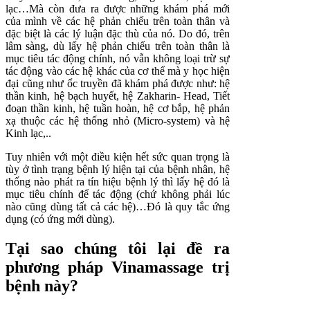
lạc…Mà còn đưa ra được những khám phá mới
của mình về các hệ phản chiếu trên toàn thân và
đặc biệt là các lý luận đặc thù của nó. Do đó, trên
lâm sàng, dù lấy hệ phản chiếu trên toàn thân là
mục tiêu tác động chính, nó vẫn không loại trừ sự
tác động vào các hệ khác của cơ thể mà y học hiện
đại cũng như ổc truyền đã khám phá được như: hệ
thần kinh, hệ bạch huyết, hệ Zakharin- Head, Tiết
đoạn thần kinh, hệ tuần hoàn, hệ cơ bắp, hệ phản
xạ thuộc các hệ thống nhỏ (Micro-system) và hệ
Kinh lạc,..
Tuy nhiên với một điều kiện hết sức quan trọng là
tùy ở tình trạng bệnh lý hiện tại của bệnh nhân, hệ
thống nào phát ra tín hiệu bệnh lý thì lấy hệ đó là
mục tiêu chính để tác động (chứ không phải lúc
nào cũng dùng tất cả các hệ)…Đó là quy tắc ứng
dụng (có ứng mới dùng).
Tại sao chúng tôi lại đề ra
phương pháp
Vinamassage
trị
bệnh này?