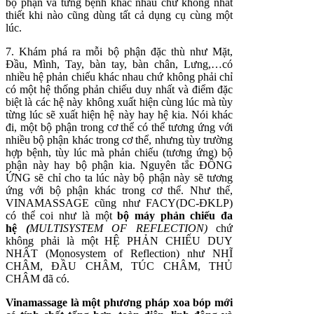
bộ phận và từng bệnh khác nhau chứ không nhất
thiết khi nào cũng dùng tất cả dụng cụ cùng một
lúc.
7. Khám phá ra mỗi bộ phận đặc thù như Mặt,
Đầu, Mình, Tay, bàn tay, bàn chân, Lưng,…có
nhiều hệ phản chiếu khác nhau chứ không phải chỉ
có một hệ thống phản chiếu duy nhất và điểm đặc
biệt là các hệ này không xuất hiện cùng lúc mà tùy
từng lúc sẽ xuất hiện hệ này hay hệ kia. Nói khác
đi, một bộ phận trong cơ thể có thể tương ứng với
nhiều bộ phận khác trong cơ thể, nhưng tùy trường
hợp bệnh, tùy lúc mà phản chiếu (tương ứng) bộ
phận này hay bộ phận kia. Nguyên tắc ĐỒNG
ỨNG sẽ chỉ cho ta lúc này bộ phận này sẽ tương
ứng với bộ phận khác trong cơ thể. Như thế,
VINAMASSAGE cũng như FACY(DC-ĐKLP)
có thể coi như là một
bộ máy phản chiếu đa
hệ
(
MULTISYSTEM OF REFLECTION)
chứ
không phải là một HỆ PHẢN CHIẾU DUY
NHẤT (Monosystem of Reflection) như NHĨ
CHÂM, ĐẦU CHÂM, TÚC CHÂM, THỦ
CHÂM đã có.
Vinamassage là một phương pháp xoa bóp mới