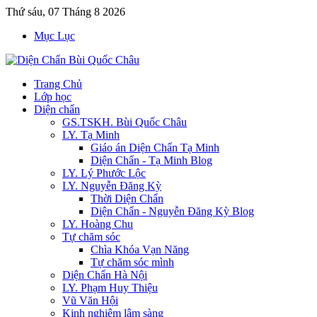
Thứ sáu, 07 Tháng 8 2026
Mục Lục
Trang Chủ
Lớp học
Diện chẩn
GS.TSKH. Bùi Quốc Châu
LY. Tạ Minh
Giáo án Diện Chẩn Tạ Minh
Diện Chẩn - Tạ Minh Blog
LY. Lý Phước Lộc
LY. Nguyễn Đăng Kỳ
Thời Diện Chẩn
Diện Chẩn - Nguyễn Đăng Kỳ Blog
LY. Hoàng Chu
Tự chăm sóc
Chìa Khóa Vạn Năng
Tự chăm sóc mình
Diện Chẩn Hà Nội
LY. Phạm Huy Thiệu
Vũ Văn Hội
Kinh nghiệm lâm sàng