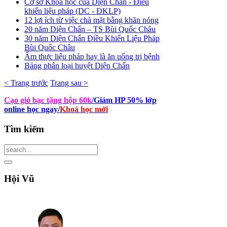
Cơ sở Khoa học của Diện Chẩn - Điều
khiển liệu pháp (DC - ĐKLP)
12 lợi ích từ việc chà mặt bằng khăn nóng
20 năm Diện Chẩn – TS Bùi Quốc Châu
30 năm Diện Chẩn Điều Khiển Liệu Pháp
Bùi Quốc Châu
Ẩm thực liệu pháp hay là ăn uống trị bệnh
Bảng phân loại huyệt Diện Chẩn
< Trang trước
Trang sau >
Cạo gió bạc tặng hộp 60k
/Giảm HP 50% lớp
online học ngay
/
Khoá học mới
Tìm
kiếm
Hội
Vũ