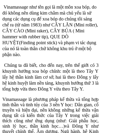
Vinamassage như tên gọi là một môn xoa bóp, do
đó không nên dùng kim châm mà chủ yếu là sử
dụng các dụng cụ để xoa bóp do chúng tôi sáng
chế ra (từ năm 1983) như CÂY LĂN (Mini roller),
CÂY CÀO (Mini raker), CÂY BÚA ( Mini
hammer with rubber tip), QUE DÒ
HUYỆT(Finding point stick) và phạm vi tác dụng
của nó là toàn thân chứ không khu trú ở một bộ
phận nào.
Chúng ta đã biết, cho đến nay, trên thế giới có 3
khuynh hướng xoa bóp chính: một là theo Tây Y
lấy hệ thần kinh làm cơ sở, hai là theo Đông y lấy
hệ kinh huyệt làm nền tảng, khuynh hướng thứ 3 là
tổng hợp vừa theo Đông Y vừa theo Tây Y.
Vinamassage là phương pháp kế thừa và tổng hợp
tinh thần và tinh túy của 3 nền Y học: Dân gian, cổ
truyền và hiện đại, nên không những kế thừa vận
dụng tất cả kiến thức của Tây Y trong việc giải
thích cũng như ứng dụng (như: Giải phẫu học,
sinh lý học, thần kinh học…)và Đông Y như
thuyết chỉnh thể, Âm dương, Ngũ hành, hệ Kinh