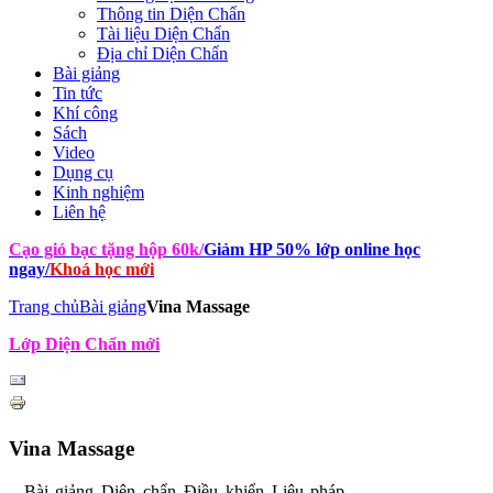
Thông tin Diện Chẩn
Tài liệu Diện Chẩn
Địa chỉ Diện Chẩn
Bài giảng
Tin tức
Khí công
Sách
Video
Dụng cụ
Kinh nghiệm
Liên hệ
Cạo gió bạc tặng hộp 60k
/
Giảm HP 50% lớp online học
ngay
/
Khoá học mới
Trang chủ
Bài giảng
Vina Massage
Lớp Diện Chẩn mới
Vina Massage
Bài giảng Diện chẩn Điều khiển Liệu pháp -