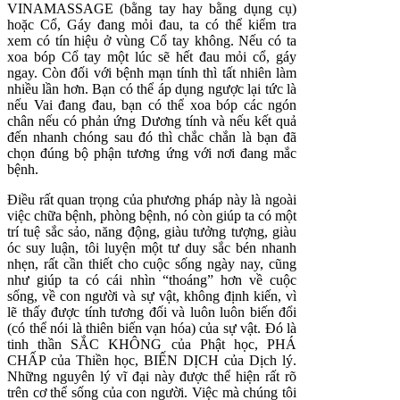
VINAMASSAGE (bằng tay hay bằng dụng cụ)
hoặc Cổ, Gáy đang mỏi đau, ta có thể kiểm tra
xem có tín hiệu ở vùng Cổ tay không. Nếu có ta
xoa bóp Cổ tay một lúc sẽ hết đau mỏi cổ, gáy
ngay. Còn đối với bệnh mạn tính thì tất nhiên làm
nhiều lần hơn. Bạn có thể áp dụng ngược lại tức là
nếu Vai đang đau, bạn có thể xoa bóp các ngón
chân nếu có phản ứng Dương tính và nếu kết quả
đến nhanh chóng sau đó thì chắc chắn là bạn đã
chọn đúng bộ phận tương ứng với nơi đang mắc
bệnh.
Điều rất quan trọng của phương pháp này là ngoài
việc chữa bệnh, phòng bệnh, nó còn giúp ta có một
trí tuệ sắc sảo, năng động, giàu tưởng tượng, giàu
óc suy luận, tôi luyện một tư duy sắc bén nhanh
nhẹn, rất cần thiết cho cuộc sống ngày nay, cũng
như giúp ta có cái nhìn “thoáng” hơn về cuộc
sống, về con người và sự vật, không định kiến, vì
lẽ thấy được tính tương đối và luôn luôn biến đổi
(có thể nói là thiên biến vạn hóa) của sự vật. Đó là
tinh thần SẮC KHÔNG của Phật học, PHÁ
CHẤP của Thiền học, BIẾN DỊCH của Dịch lý.
Những nguyên lý vĩ đại này được thể hiện rất rõ
trên cơ thể sống của con người. Việc mà chúng tôi