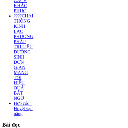
CÁCH
KHẮC
PHỤC
????CHẢI
THÔNG
KINH
LẠC
PHƯƠNG
PHÁP
TRỊ LIỆU
DƯỠNG
SINH
ĐƠN
GIẢN
MANG
TỚI
HIỆU
QUẢ
BẤT
NGỜ
Hợp cốc -
Huyệt vạn
năng
Bài
đọc