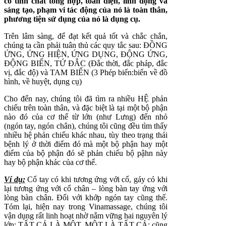
có tính chất tổng hợp, toàn diện, linh động và
sáng tạo, phạm vi tác động của nó là toàn thân,
phương tiện sử dụng của nó là dụng cụ.
Trên lâm sàng, để đạt kết quả tốt và chắc chắn,
chúng ta cần phải tuân thủ các quy tắc sau: ĐỒNG
ỨNG, ỨNG HIỆN, ỨNG DỤNG, ĐỘNG ỨNG,
ĐỘNG BIẾN, TỨ ĐẮC (Đắc thời, đắc pháp, đắc
vị, đắc độ) và TAM BIẾN (3 Phép biến:biến về đồ
hình, về huyệt, dụng cụ)
Cho đến nay, chúng tôi đã tìm ra nhiều HỆ phản
chiếu trên toàn thân, và đặc biệt là tại một bộ phận
nào đó của cơ thể từ lớn (như Lưng) đến nhỏ
(ngón tay, ngón chân), chúng tôi cũng đều tìm thấy
nhiều hệ phản chiếu khác nhau, tùy theo trạng thái
bệnh lý ở thời điểm đó mà một bộ phận hay một
điểm của bộ phận đó sẽ phản chiếu bộ pậhn này
hay bộ phận khác của cơ thể.
Ví dụ:
Cổ tay có khi tương ứng với cổ, gáy có khi
lại tương ứng với cổ chân – lòng bàn tay ứng với
lòng bàn chân. Đối với khớp ngón tay cũng thế.
Tóm lại, hiện nay trong Vinamassage, chúng tôi
vận dụng rất linh hoạt nhờ nắm vững hai nguyên lý
lớn: TẤT CẢ LÀ MỘT, MỘT LÀ TẤT CẢ: cũng