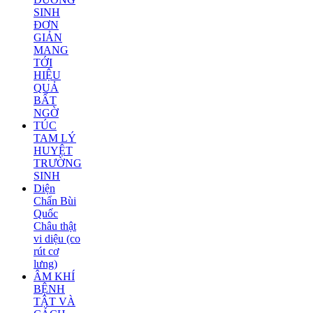
SINH
ĐƠN
GIẢN
MANG
TỚI
HIỆU
QUẢ
BẤT
NGỜ
TÚC
TAM LÝ
HUYỆT
TRƯỜNG
SINH
Diện
Chẩn Bùi
Quốc
Châu thật
vi diệu (co
rút cơ
lưng)
ÂM KHÍ
BỆNH
TẬT VÀ