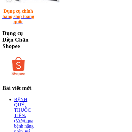
Dụng cụ chính
hãng ship toàng
quốc
Dụng
cụ
Diện Chẩn
Shopee
Bài
viết mới
BỆNH
QUỶ,
THUỐC
TIÊN.
(Vượt qua
bệnh nặng
nhờ Quả