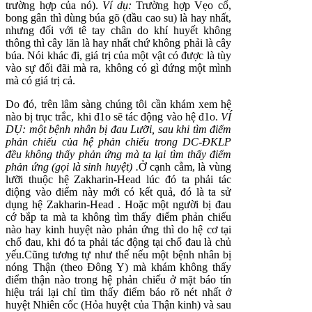
trường hợp của nó).
Ví dụ:
Trường hợp Vẹo cổ,
bong gân thì dùng búa gõ (đầu cao su) là hay nhất,
nhưng đối với tê tay chân do khí huyết không
thông thì cây lăn là hay nhất chứ không phải là cây
búa. Nói khác đi, giá trị của một vật có được là tùy
vào sự đối đãi mà ra, không có gì đứng một mình
mà có giá trị cả.
Do đó, trên lâm sàng chúng tôi cần khám xem hệ
nào bị trục trắc, khi đ1o sẽ tác động vào hệ đ1o.
VÍ
DỤ: một bệnh nhân bị đau Lưỡi, sau khi tìm điểm
phản chiếu của hệ phản chiếu trong DC-ĐKLP
đều không thấy phản ứng mà ta lại tìm thấy điểm
phản ứng (gọi là sinh huyệt) .
Ở cạnh cằm, là vùng
lưỡi thuộc hệ Zakharin-Head lúc đó ta phải tác
điộng vào điểm này mới có kết quả, đó là ta sử
dụng hệ Zakharin-Head . Hoặc một người bị đau
cớ bắp ta mà ta không tìm thấy điểm phản chiếu
nào hay kinh huyệt nào phản ứng thì do hệ cơ tại
chổ đau, khi đó ta phải tác động tại chổ đau là chủ
yếu.Cũng tương tự như thế nếu một bệnh nhân bị
nóng Thận (theo Đông Y) mà khám không thấy
điểm thận nào trong hệ phản chiếu ở mặt báo tín
hiệu trái lại chỉ tìm thấy điểm báo rõ nét nhất ở
huyệt Nhiên cốc (Hỏa huyệt của Thận kinh) và sau