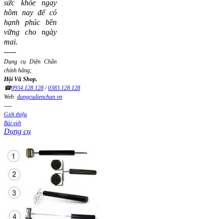
sức khỏe ngay
hôm nay để có
hạnh phúc bền
vững cho ngày
mai.
-----
Dụng cụ Diện Chẩn
chính hãng;
Hội Vũ Shop.
☎
0934.128.128
/
0383.128.128
Web:
dungcudienchan.vn
----
Giới thiệu
Bài viết
Dụng cụ