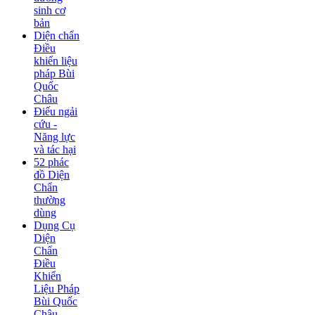
sinh cơ
bản
Diện chẩn
Điều
khiển liệu
pháp Bùi
Quốc
Châu
Điếu ngải
cứu -
Năng lực
và tác hại
52 phác
đồ Diện
Chẩn
thường
dùng
Dụng Cụ
Diện
Chẩn
Điều
Khiển
Liệu Pháp
Bùi Quốc
Châu