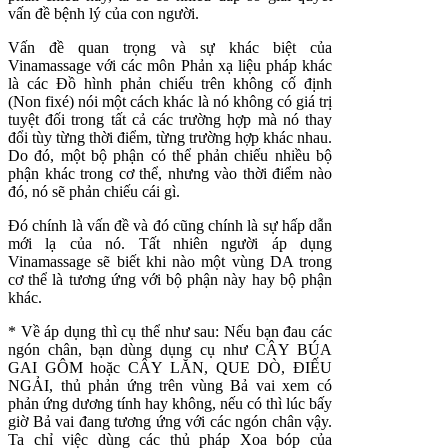
vấn đề bệnh lý của con người.
Vấn đề quan trọng và sự khác biệt của
Vinamassage với các môn Phản xạ liệu pháp khác
là các Đồ hình phản chiếu trên không cố định
(Non fixé) nói một cách khác là nó không có giá trị
tuyệt đối trong tất cả các trường hợp mà nó thay
đổi tùy từng thời điểm, từng trường hợp khác nhau.
Do đó, một bộ phận có thể phản chiếu nhiều bộ
phận khác trong cơ thể, nhưng vào thời điểm nào
đó, nó sẽ phản chiếu cái gì.
Đó chính là vấn đề và đó cũng chính là sự hấp dẫn
mới lạ của nó. Tất nhiên người áp dụng
Vinamassage sẽ biết khi nào một vùng DA trong
cơ thể là tương ứng với bộ phận này hay bộ phận
khác.
* Về áp dụng thì cụ thể như sau: Nếu bạn đau các
ngón chân, bạn dùng dụng cụ như CÂY BÚA
GAI GÔM hoặc CÂY LĂN, QUE DÒ, ĐIẾU
NGẢI, thủ phản ứng trên vùng Bả vai xem có
phản ứng dương tính hay không, nếu có thì lúc bấy
giờ Bả vai đang tương ứng với các ngón chân vậy.
Ta chỉ việc dùng các thủ pháp Xoa bóp của