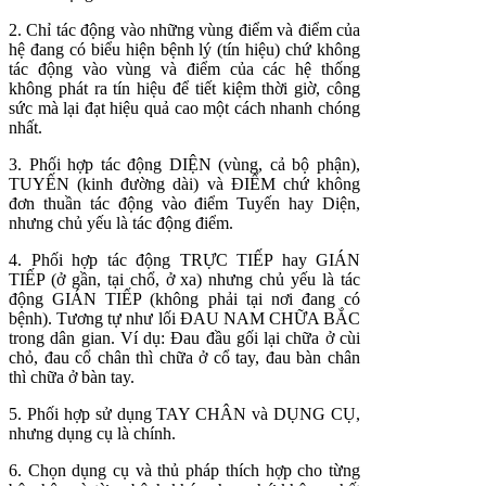
2. Chỉ tác động vào những vùng điểm và điểm của
hệ đang có biểu hiện bệnh lý (tín hiệu) chứ không
tác động vào vùng và điểm của các hệ thống
không phát ra tín hiệu để tiết kiệm thời giờ, công
sức mà lại đạt hiệu quả cao một cách nhanh chóng
nhất.
3. Phối hợp tác động DIỆN (vùng, cả bộ phận),
TUYẾN (kinh đường dài) và ĐIỂM chứ không
đơn thuần tác động vào điểm Tuyến hay Diện,
nhưng chủ yếu là tác động điểm.
4. Phối hợp tác động TRỰC TIẾP hay GIÁN
TIẾP (ở gần, tại chổ, ở xa) nhưng chủ yếu là tác
động GIÁN TIẾP (không phải tại nơi đang có
bệnh). Tương tự như lối ĐAU NAM CHỮA BẮC
trong dân gian. Ví dụ: Đau đầu gối lại chữa ở cùi
chỏ, đau cổ chân thì chữa ở cổ tay, đau bàn chân
thì chữa ở bàn tay.
5. Phối hợp sử dụng TAY CHÂN và DỤNG CỤ,
nhưng dụng cụ là chính.
6. Chọn dụng cụ và thủ pháp thích hợp cho từng