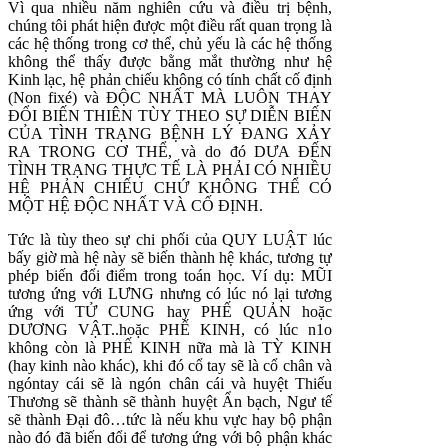
Vì qua nhiều năm nghiên cứu và điều trị bệnh,
chúng tôi phát hiện được một điều rất quan trọng là
các hệ thống trong cơ thể, chủ yếu là các hệ thống
không thể thấy được bằng mắt thường như hệ
Kinh lạc, hệ phản chiếu không có tính chất cố định
(Non fixé) và ĐỘC NHẤT MÀ LUÔN THAY
ĐỔI BIẾN THIÊN TÙY THEO SỰ DIỄN BIẾN
CỦA TÌNH TRẠNG BỆNH LÝ ĐANG XẢY
RA TRONG CƠ THỂ, và do đó DƯA ĐẾN
TÌNH TRẠNG THỰC TẾ LÀ PHẢI CÓ NHIỀU
HỆ PHẢN CHIẾU CHỨ KHÔNG THỂ CÓ
MỘT HỆ ĐỘC NHẤT VÀ CỐ ĐỊNH.
Tức là tùy theo sự chi phối của QUY LUẬT lúc
bấy giờ mà hệ này sẽ biến thành hệ khác, tương tự
phép biến đổi điểm trong toán học. Ví dụ: MŨI
tương ứng với LƯNG nhưng có lúc nó lại tương
ứng với TỬ CUNG hay PHẾ QUẢN hoặc
DƯƠNG VẬT..hoặc PHẾ KINH, có lúc n1o
không còn là PHẾ KINH nữa mà là TỲ KINH
(hay kinh nào khác), khi đó cổ tay sẽ là cổ chân và
ngóntay cái sẽ là ngón chân cái và huyệt Thiếu
Thương sẽ thành sẽ thành huyệt Ẩn bạch, Ngư tế
sẽ thành Đại đô…tức là nếu khu vực hay bộ phận
nào đó đã biến đổi để tương ứng với bộ phận khác