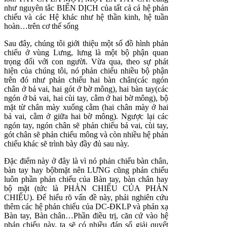
như nguyên tắc BIẾN DỊCH của tất cả cá hệ phản
chiếu và các Hệ khác như hệ thần kinh, hệ tuần
hoàn…trên cơ thể sống
Sau đây, chúng tôi giới thiệu một số đồ hình phản
chiếu ở vùng Lưng, lưng là một bộ phận quan
trọng đối với con người. Vừa qua, theo sự phát
hiện của chúng tôi, nó phản chiếu nhiều bộ phận
trên đó như phản chiếu hai bàn chân(các ngón
chân ở bả vai, hai gót ở bờ mông), hai bàn tay(các
ngón ở bả vai, hai cùi tay, cằm ở hai bờ mông), bộ
mặt từ chân mày xuống cằm (hai chân mày ở hai
bả vai, cằm ở giữa hai bờ mông). Ngược lại các
ngón tay, ngón chân sẽ phản chiếu bả vai, cùi tay,
gót chân sẽ phản chiếu mông và còn nhiều hệ phản
chiếu khác sẽ trình bày đầy đủ sau này.
Đặc điểm này ở đây là vì nó phản chiếu bàn chân,
bàn tay hay bộbmặt nên LƯNG cũng phản chiếu
luôn phần phản chiếu của Bàn tay, bàn chân hay
bộ mặt (tức là PHẢN CHIẾU CỦA PHẢN
CHIẾU). Để hiểu rõ vấn đề này, phải nghiên cứu
thêm các hệ phản chiếu của DC-ĐKLP và phản xạ
Bàn tay, Bàn chân…Phần điều trị, căn cứ vào hệ
phản chiếu này, ta sẽ có nhiều đáp số giải quyết