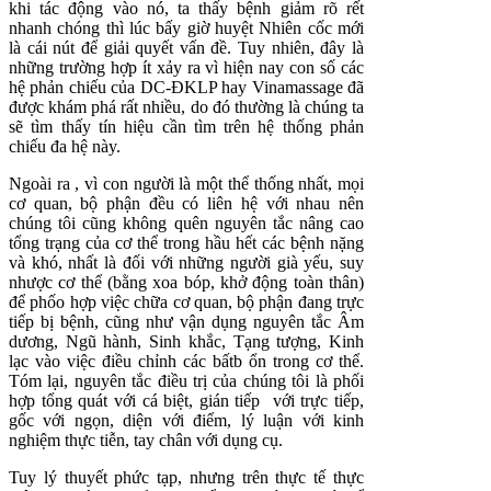
khi tác động vào nó, ta thấy bệnh giảm rõ rết
nhanh chóng thì lúc bấy giờ huyệt Nhiên cốc mới
là cái nút để giải quyết vấn đề. Tuy nhiên, đây là
những trường hợp ít xảy ra vì hiện nay con số các
hệ phản chiếu của DC-ĐKLP hay Vinamassage đã
được khám phá rất nhiều, do đó thường là chúng ta
sẽ tìm thấy tín hiệu cần tìm trên hệ thống phản
chiếu đa hệ này.
Ngoài ra , vì con người là một thể thống nhất, mọi
cơ quan, bộ phận đều có liên hệ với nhau nên
chúng tôi cũng không quên nguyên tắc nâng cao
tổng trạng của cơ thể trong hầu hết các bệnh nặng
và khó, nhất là đối với những người già yếu, suy
nhược cơ thể (bằng xoa bóp, khở động toàn thân)
để phốo hợp việc chữa cơ quan, bộ phận đang trực
tiếp bị bệnh, cũng như vận dụng nguyên tắc Âm
dương, Ngũ hành, Sinh khắc, Tạng tượng, Kinh
lạc vào việc điều chỉnh các bấtb ổn trong cơ thể.
Tóm lại, nguyên tắc điều trị của chúng tôi là phối
hợp tổng quát với cá biệt, gián tiếp với trực tiếp,
gốc với ngọn, diện với điểm, lý luận với kinh
nghiệm thực tiễn, tay chân với dụng cụ.
Tuy lý thuyết phức tạp, nhưng trên thực tế thực