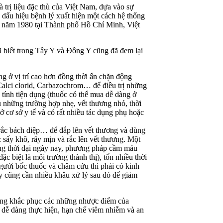
trị liệu đặc thù của Việt Nam, dựa vào sự
 dấu hiệu bệnh lý xuất hiện một cách hệ thống
o năm 1980 tại Thành phố Hồ Chí Minh, Việt
biết trong Tây Y và Đông Y cũng đã đem lại
ng ở vị trí cao hơn đồng thời ấn chặn động
Calci clorid, Carbazochrom… để điều trị những
tính tiện dụng (thuốc có thể mua dễ dàng ở
u những trường hợp nhẹ, vết thương nhỏ, thời
 cơ sở y tế và có rất nhiều tác dụng phụ hoặc
rắc bách diệp… để đắp lên vết thương và dùng
c sấy khô, rây mịn và rắc lên vết thương. Một
ong thời đại ngày nay, phương pháp cầm máu
c biệt là môi trường thành thị), tốn nhiều thời
người bốc thuốc và châm cứu thì phải có kinh
ày cũng cần nhiều khâu xử lý sau đó để giảm
ăng khắc phục các những nhược điểm của
dễ dàng thực hiện, hạn chế viêm nhiễm và an