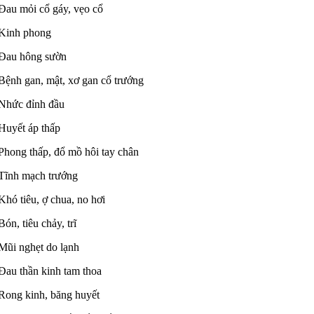
Đau mỏi cổ gáy, vẹo cổ
Kinh phong
Đau hông sườn
Bệnh gan, mật, xơ gan cổ trướng
Nhức đỉnh đầu
Huyết áp thấp
Phong thấp, đổ mồ hôi tay chân
Tĩnh mạch trướng
Khó tiêu, ợ chua, no hơi
Bón, tiêu chảy, trĩ
Mũi nghẹt do lạnh
Đau thần kinh tam thoa
Rong kinh, băng huyết