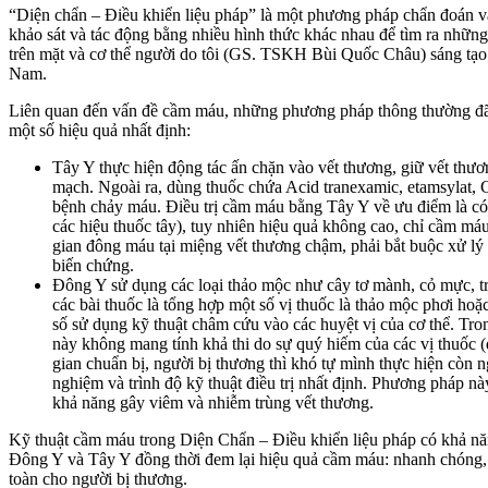
“Diện chẩn – Điều khiển liệu pháp” là một phương pháp chẩn đoán và 
khảo sát và tác động bằng nhiều hình thức khác nhau để tìm ra những
trên mặt và cơ thể người do tôi (GS. TSKH Bùi Quốc Châu) sáng tạ
Nam.
Liên quan đến vấn đề cầm máu, những phương pháp thông thường đã 
một số hiệu quả nhất định:
Tây Y thực hiện động tác ấn chặn vào vết thương, giữ vết thươ
mạch. Ngoài ra, dùng thuốc chứa Acid tranexamic, etamsylat, 
bệnh chảy máu. Điều trị cầm máu bằng Tây Y về ưu điểm là có 
các hiệu thuốc tây), tuy nhiên hiệu quả không cao, chỉ cầm má
gian đông máu tại miệng vết thương chậm, phải bắt buộc xử lý ở
biến chứng.
Đông Y sử dụng các loại thảo mộc như cây tơ mành, cỏ mực, t
các bài thuốc là tổng hợp một số vị thuốc là thảo mộc phơi hoặ
số sử dụng kỹ thuật châm cứu vào các huyệt vị của cơ thể. Tr
này không mang tính khả thi do sự quý hiếm của các vị thuốc (đặ
gian chuẩn bị, người bị thương thì khó tự mình thực hiện còn 
nghiệm và trình độ kỹ thuật điều trị nhất định. Phương pháp n
khả năng gây viêm và nhiễm trùng vết thương.
Kỹ thuật cầm máu trong Diện Chẩn – Điều khiển liệu pháp có khả n
Đông Y và Tây Y đồng thời đem lại hiệu quả cầm máu: nhanh chóng, 
toàn cho người bị thương.