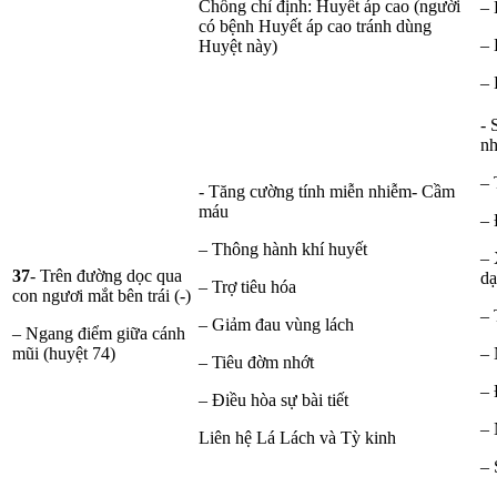
Chống chỉ định: Huyết áp cao (người
– 
có bệnh Huyết áp cao tránh dùng
– 
Huyệt này)
– 
- 
nh
– 
- Tăng cường tính miễn nhiễm- Cầm
máu
– 
– Thông hành khí huyết
– 
37
- Trên đường dọc qua
dạ
– Trợ tiêu hóa
con ngươi mắt bên trái (-)
– 
– Giảm đau vùng lách
– Ngang điểm giữa cánh
mũi (huyệt 74)
– 
– Tiêu đờm nhớt
– 
– Điều hòa sự bài tiết
– 
Liên hệ Lá Lách và Tỳ kinh
– 