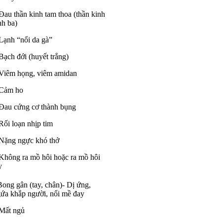
Đau thần kinh tam thoa (thần kinh
nh ba)
Lạnh “nổi da gà”
Bạch đới (huyết trắng)
Viêm họng, viêm amidan
 Cảm ho
Đau cứng cơ thành bụng
Rối loạn nhịp tim
Nặng ngực khó thở
Không ra mồ hôi hoặc ra mồ hôi
y
Bong gân (tay, chân)- Dị ứng,
ứa khắp người, nổi mề đay
Mất ngủ