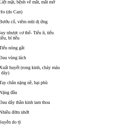
Liệt mặt, bệnh về mắt, mắt mờ
Ho (do Can)
Bướu cổ, viêm mũi dị ứng
Suy nhược cơ thể- Tiểu ít, tiểu
iều, bí tiểu
Tiểu nóng gắt
Đau vùng lách
Xuất huyết (rong kinh, chảy máu
 dày)
Tay chân nặng nề, bại phù
Nặng đầu
Đau dây thần kinh tam thoa
Nhiều đờm nhớt
Suyễn do tỳ