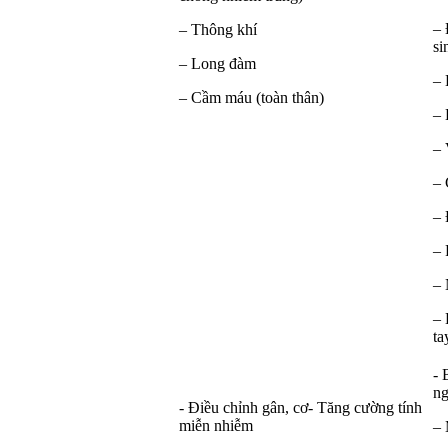
– 
– Thông khí
si
– Long đàm
– 
– Cầm máu (toàn thân)
– 
– 
–
– 
– 
– 
– 
ta
- 
ng
- Điều chỉnh gân, cơ- Tăng cường tính
miễn nhiễm
– 