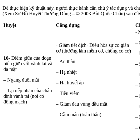
Để thực hiện kỹ thuật này, người thực hành cần chú ý tác dụng và c
(Xem Sơ Đồ Huyệt Thường Dùng – © 2003 Bùi Quốc Châu) sau đâ
Huyệt
Công dụng
Ch
- 
– 
- Giảm tiết dịch- Điều hòa sự co giãn
cơ (thường làm mềm cơ, chống co cơ)
– 
16
- Điểm giữa của đoạn
– An thần
biên giữa với vành tai và
– 
da mặt
– Hạ nhiệt
– 
– Ngang đuôi mắt
– Hạ huyết áp
– 
– Tại nếp nhăn của chân
– Tiêu viêm
– 
đỉnh vành tai (nơi có
động mạch)
– Giảm đau vùng đầu mắt
– 
– Cầm máu (toàn thân)
– 
– 
- 