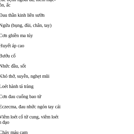
n, ấc
Đau thần kinh liên sườn
Ngứa (bụng, đùi, chân, tay)
Cơn ghiền ma túy
Huyết áp cao
Bướu cổ
Nhức đầu, sốt
Khó thở, suyễn, nghẹt mũi
Loét hành tá tràng
Cơn đau cuống bao tử
Eczecma, đau nhức ngón tay cái
Viêm loét cổ tử cung, viêm loét
m đạo
 Chảy máu cam