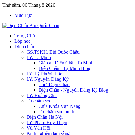
Thứ năm, 06 Tháng 8 2026
Mục Lục
Trang Chủ
Lớp học
Diện chẩn
GS.TSKH. Bùi Quốc Châu
LY. Tạ Minh
Giáo án Diện Chẩn Tạ Minh
Diện Chẩn - Tạ Minh Blog
LY. Lý Phước Lộc
LY. Nguyễn Đăng Kỳ
Thời Diện Chẩn
Diện Chẩn - Nguyễn Đăng Kỳ Blog
LY. Hoàng Chu
Tự chăm sóc
Chìa Khóa Vạn Năng
Tự chăm sóc mình
Diện Chẩn Hà Nội
LY. Phạm Huy Thiệu
Vũ Văn Hội
Kinh nghiệm lâm sàng