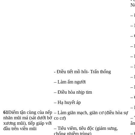
Nô
– 
– 
– 
– 
– 
– 
- Điều tiết mồ hôi- Trấn thống
– 
– Làm ấm người
– 
– Điều hòa nhịp tim
– 
– Hạ huyết áp
– 
61
Điểm tận cùng của nếp
– Làm giãn mạch, giãn cơ (điều hòa sự
nhăn mũi má (sát dưới bờ
– 
co cơ)
xương mũi), tiếp giáp với
â
– Tiêu viêm, tiêu độc (giảm sưng,
đầu trên viền mũi
–
chống nhiễm trùng)