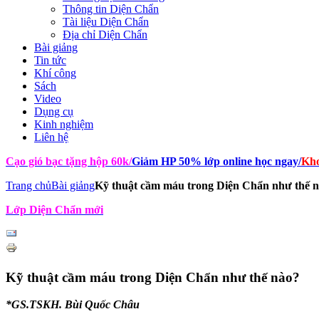
Thông tin Diện Chẩn
Tài liệu Diện Chẩn
Địa chỉ Diện Chẩn
Bài giảng
Tin tức
Khí công
Sách
Video
Dụng cụ
Kinh nghiệm
Liên hệ
Cạo gió bạc tặng hộp 60k
/
Giảm HP 50% lớp online học ngay
/
Kho
Trang chủ
Bài giảng
Kỹ thuật cầm máu trong Diện Chẩn như thế 
Lớp Diện Chẩn mới
Kỹ thuật cầm máu trong Diện Chẩn như thế nào?
*GS.TSKH. Bùi Quốc Châu