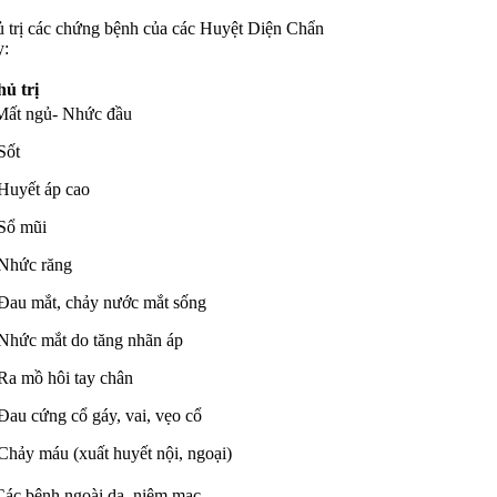
hủ trị các chứng bệnh của các Huyệt Diện Chẩn
y:
ủ trị
Mất ngủ- Nhức đầu
Sốt
Huyết áp cao
Sổ mũi
Nhức răng
Đau mắt, chảy nước mắt sống
Nhức mắt do tăng nhãn áp
Ra mồ hôi tay chân
Đau cứng cổ gáy, vai, vẹo cổ
Chảy máu (xuất huyết nội, ngoại)
Các bệnh ngoài da, niêm mạc-