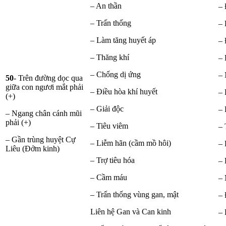
– An thần
– 
– Trấn thống
– 
– Làm tăng huyết áp
– 
– Thăng khí
– 
– Chống dị ứng
– 
50
- Trên đường dọc qua
giữa con ngươi mắt phải
– Điều hòa khí huyết
– 
(+)
– Giải độc
– 
– Ngang chân cánh mũi
phải (+)
– Tiêu viêm
– 
– Gần trùng huyệt Cự
– Liễm hãn (cầm mồ hôi)
– 
Liêu (Đởm kinh)
– Trợ tiêu hóa
– 
– Cầm máu
– 
– Trấn thống vùng gan, mật
– 
Liên hệ Gan và Can kinh
– 