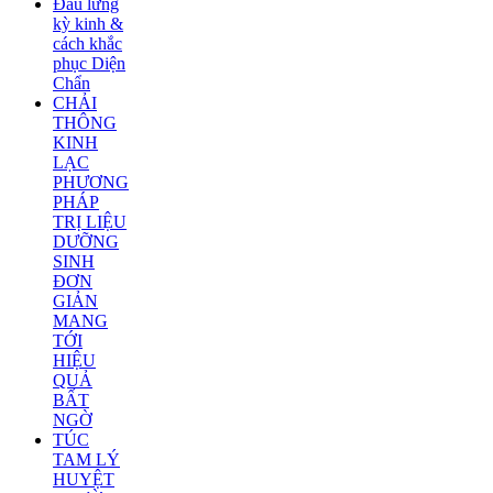
Đau lưng
kỳ kinh &
cách khắc
phục Diện
Chẩn
CHẢI
THÔNG
KINH
LẠC
PHƯƠNG
PHÁP
TRỊ LIỆU
DƯỠNG
SINH
ĐƠN
GIẢN
MANG
TỚI
HIỆU
QUẢ
BẤT
NGỜ
TÚC
TAM LÝ
HUYỆT