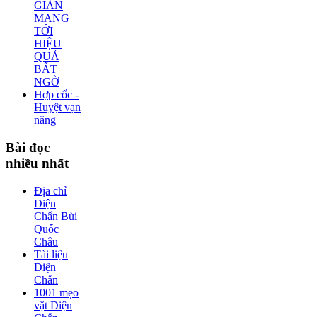
GIẢN
MANG
TỚI
HIỆU
QUẢ
BẤT
NGỜ
Hợp cốc -
Huyệt vạn
năng
Bài
đọc
nhiều nhất
Địa chỉ
Diện
Chẩn Bùi
Quốc
Châu
Tài liệu
Diện
Chẩn
1001 mẹo
vặt Diện