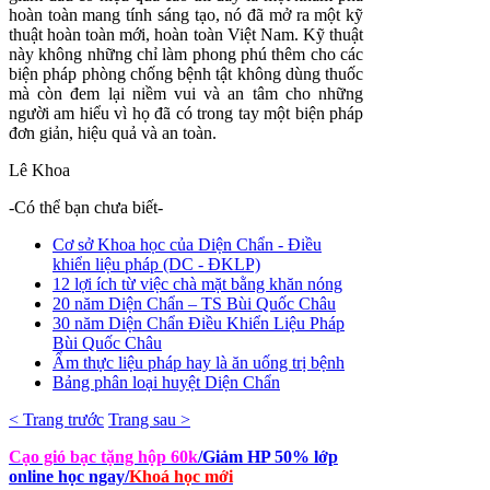
hoàn toàn mang tính sáng tạo, nó đã mở ra một kỹ
thuật hoàn toàn mới, hoàn toàn Việt Nam. Kỹ thuật
này không những chỉ làm phong phú thêm cho các
biện pháp phòng chống bệnh tật không dùng thuốc
mà còn đem lại niềm vui và an tâm cho những
người am hiểu vì họ đã có trong tay một biện pháp
đơn giản, hiệu quả và an toàn.
Lê Khoa
-Có thể bạn chưa biết-
Cơ sở Khoa học của Diện Chẩn - Điều
khiển liệu pháp (DC - ĐKLP)
12 lợi ích từ việc chà mặt bằng khăn nóng
20 năm Diện Chẩn – TS Bùi Quốc Châu
30 năm Diện Chẩn Điều Khiển Liệu Pháp
Bùi Quốc Châu
Ẩm thực liệu pháp hay là ăn uống trị bệnh
Bảng phân loại huyệt Diện Chẩn
< Trang trước
Trang sau >
Cạo gió bạc tặng hộp 60k
/Giảm HP 50% lớp
online học ngay
/
Khoá học mới