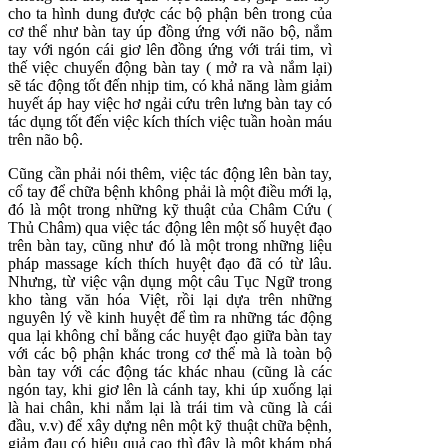
cho ta hình dung được các bộ phận bên trong của
cơ thể như bàn tay úp đồng ứng với não bộ, nắm
tay với ngón cái giơ lên đồng ứng với trái tim, vì
thế việc chuyển động bàn tay ( mở ra và nắm lại)
sẽ tác động tốt đến nhịp tim, có khả năng làm giảm
huyết áp hay việc hơ ngải cứu trên lưng bàn tay có
tác dụng tốt đến việc kích thích việc tuần hoàn máu
trên não bộ.
Cũng cần phải nói thêm, việc tác động lên bàn tay,
cổ tay để chữa bệnh không phải là một điều mới lạ,
đó là một trong những kỹ thuật của Châm Cứu (
Thủ Châm) qua việc tác động lên một số huyệt đạo
trên bàn tay, cũng như đó là một trong những liệu
pháp massage kích thích huyệt đạo đã có từ lâu.
Nhưng, từ việc vận dụng một câu Tục Ngữ trong
kho tàng văn hóa Việt, rồi lại dựa trên những
nguyên lý về kinh huyệt để tìm ra những tác động
qua lại không chỉ bằng các huyệt đạo giữa bàn tay
với các bộ phận khác trong cơ thể mà là toàn bộ
bàn tay với các động tác khác nhau (cũng là các
ngón tay, khi giơ lên là cánh tay, khi úp xuống lại
là hai chân, khi nắm lại là trái tim và cũng là cái
đầu, v.v) để xây dựng nên một kỹ thuật chữa bệnh,
giảm đau có hiệu quả cao thì đây là một khám phá