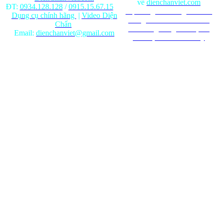
về
dienchanviet.com
ĐT:
0934.128.128
/
0915.15.67.15
Nội dung trên trang web chỉ
Dụng cụ chính hãng
|
Video Diện
mang tính chất tham khảo.
Chẩn
Ghi rõ nguồn gốc khi phát
Email:
dienchanviet@gmail.com
hành lại từ Website này