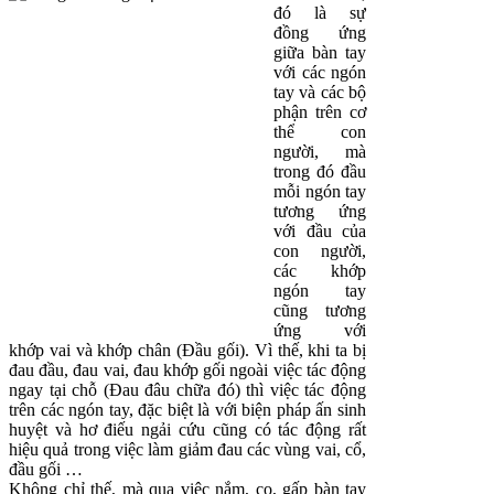
đó là sự
đồng ứng
giữa bàn tay
với các ngón
tay và các bộ
phận trên cơ
thể con
người, mà
trong đó đầu
mỗi ngón tay
tương ứng
với đầu của
con người,
các khớp
ngón tay
cũng tương
ứng với
khớp vai và khớp chân (Đầu gối). Vì thế, khi ta bị
đau đầu, đau vai, đau khớp gối ngoài việc tác động
ngay tại chỗ (Đau đâu chữa đó) thì việc tác động
trên các ngón tay, đặc biệt là với biện pháp ấn sinh
huyệt và hơ điếu ngải cứu cũng có tác động rất
hiệu quả trong việc làm giảm đau các vùng vai, cổ,
đầu gối …
Không chỉ thế, mà qua việc nắm, co, gấp bàn tay