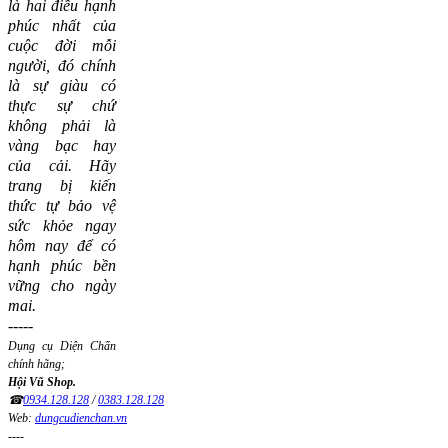
là hai điều hạnh
phúc nhất của
cuộc đời mỗi
người, đó chính
là sự giàu có
thực sự chứ
không phải là
vàng bạc hay
của cải.
Hãy
trang bị kiến
thức tự bảo vệ
sức khỏe ngay
hôm nay để có
hạnh phúc bền
vững cho ngày
mai.
-----
Dụng cụ Diện Chẩn
chính hãng;
Hội Vũ Shop.
☎
0934.128.128
/
0383.128.128
Web:
dungcudienchan.vn
----