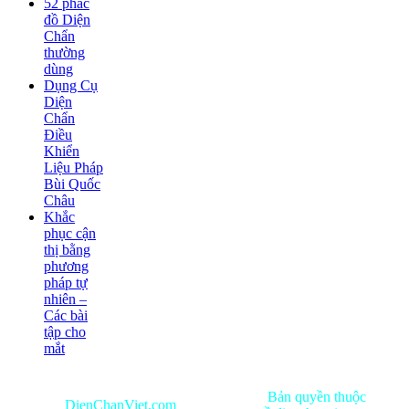
52 phác
đồ Diện
Chẩn
thường
dùng
Dụng Cụ
Diện
Chẩn
Điều
Khiển
Liệu Pháp
Bùi Quốc
Châu
Khắc
phục cận
thị bằng
phương
pháp tự
nhiên –
Các bài
tập cho
mắt
Bản quyền thuộc
DienChanViet.com