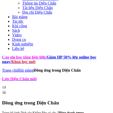
Thông tin Diện Chẩn
Tài liệu Diện Chẩn
Địa chỉ Diện Chẩn
Bài giảng
Tin tức
Khí công
Sách
Video
Dụng cụ
Kinh nghiệm
Liên hệ
Cạo gió bạc tặng hộp 60k
/
Giảm HP 50% lớp online học
ngay
/
Khoá học mới
Trang chủ
Bài giảng
Đồng ứng trong Diện Chẩn
Lớp Diện Chẩn mới
Đồng ứng trong Diện Chẩn
Trong bộ kinh Dịch của Khổng Nho có câu:
“Đồng thanh tương