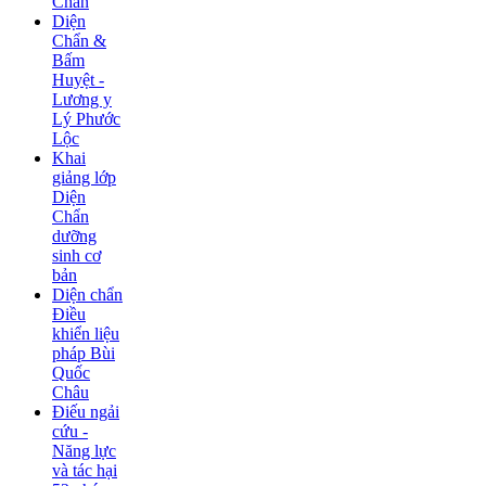
Chẩn
Diện
Chẩn &
Bấm
Huyệt -
Lương y
Lý Phước
Lộc
Khai
giảng lớp
Diện
Chẩn
dưỡng
sinh cơ
bản
Diện chẩn
Điều
khiển liệu
pháp Bùi
Quốc
Châu
Điếu ngải
cứu -
Năng lực
và tác hại