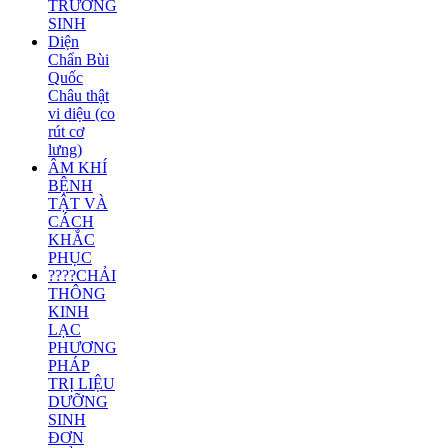
TRƯỜNG
SINH
Diện
Chẩn Bùi
Quốc
Châu thật
vi diệu (co
rút cơ
lưng)
ÂM KHÍ
BỆNH
TẬT VÀ
CÁCH
KHẮC
PHỤC
????CHẢI
THÔNG
KINH
LẠC
PHƯƠNG
PHÁP
TRỊ LIỆU
DƯỠNG
SINH
ĐƠN