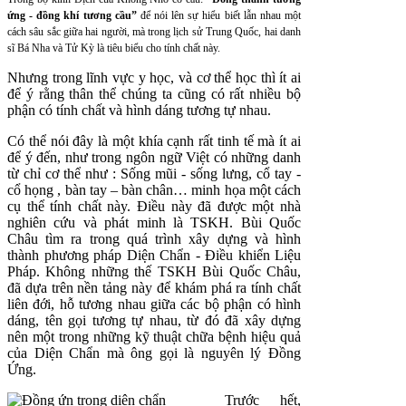
ứng - đồng khí tương cầu”
để nói lên sự hiểu biết lẫn nhau một
cách sâu sắc giữa hai người, mà trong lịch sử Trung Quốc, hai danh
sĩ Bá Nha và Tử Kỳ là tiêu biểu cho tính chất này.
Nhưng trong lĩnh vực y học, và cơ thể học thì ít ai
để ý rằng thân thể chúng ta cũng có rất nhiều bộ
phận có tính chất và hình dáng tương tự nhau.
Có thể nói đây là một khía cạnh rất tinh tế mà ít ai
để ý đến, như trong ngôn ngữ Việt có những danh
từ chỉ cơ thể như : Sống mũi - sống lưng, cổ tay -
cổ họng , bàn tay – bàn chân… minh họa một cách
cụ thể tính chất này. Điều này đã được một nhà
nghiên cứu và phát minh là TSKH. Bùi Quốc
Châu tìm ra trong quá trình xây dựng và hình
thành phương pháp Diện Chẩn - Điều khiển Liệu
Pháp. Không những thế TSKH Bùi Quốc Châu,
đã dựa trên nền tảng này để khám phá ra tính chất
liên đới, hỗ tương nhau giữa các bộ phận có hình
dáng, tên gọi tương tự nhau, từ đó đã xây dựng
nên một trong những kỹ thuật chữa bệnh hiệu quả
của Diện Chẩn mà ông gọi là nguyên lý Đồng
Ứng.
Trước hết,