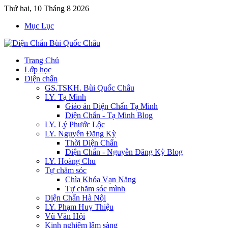
Thứ hai, 10 Tháng 8 2026
Mục Lục
Trang Chủ
Lớp học
Diện chẩn
GS.TSKH. Bùi Quốc Châu
LY. Tạ Minh
Giáo án Diện Chẩn Tạ Minh
Diện Chẩn - Tạ Minh Blog
LY. Lý Phước Lộc
LY. Nguyễn Đăng Kỳ
Thời Diện Chẩn
Diện Chẩn - Nguyễn Đăng Kỳ Blog
LY. Hoàng Chu
Tự chăm sóc
Chìa Khóa Vạn Năng
Tự chăm sóc mình
Diện Chẩn Hà Nội
LY. Phạm Huy Thiệu
Vũ Văn Hội
Kinh nghiệm lâm sàng