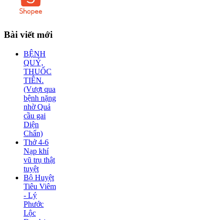
Bài
viết mới
BỆNH
QUỶ,
THUỐC
TIÊN.
(Vượt qua
bệnh nặng
nhờ Quả
cầu gai
Diện
Chẩn)
Thở 4-6
Nạp khí
vũ trụ thật
tuyệt
Bộ Huyệt
Tiêu Viêm
- Lý
Phước
Lộc