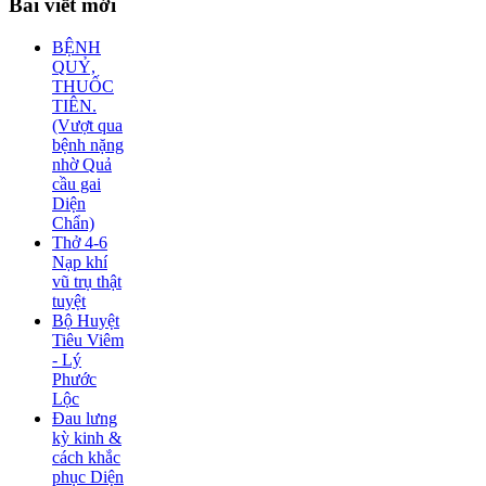
Bài
viết mới
BỆNH
QUỶ,
THUỐC
TIÊN.
(Vượt qua
bệnh nặng
nhờ Quả
cầu gai
Diện
Chẩn)
Thở 4-6
Nạp khí
vũ trụ thật
tuyệt
Bộ Huyệt
Tiêu Viêm
- Lý
Phước
Lộc
Đau lưng
kỳ kinh &
cách khắc
phục Diện