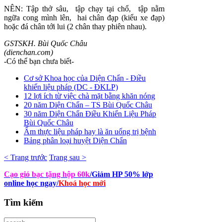
NÊN: Tập thở sâu, tập chạy tại chổ, tập nằm
ngữa cong mình lên, hai chân đạp (kiểu xe đạp)
hoặc đá chân tới lui (2 chân thay phiên nhau).
GSTSKH. Bùi Quốc Châu
(dienchan.com)
-Có thể bạn chưa biết-
Cơ sở Khoa học của Diện Chẩn - Điều
khiển liệu pháp (DC - ĐKLP)
12 lợi ích từ việc chà mặt bằng khăn nóng
20 năm Diện Chẩn – TS Bùi Quốc Châu
30 năm Diện Chẩn Điều Khiển Liệu Pháp
Bùi Quốc Châu
Ẩm thực liệu pháp hay là ăn uống trị bệnh
Bảng phân loại huyệt Diện Chẩn
< Trang trước
Trang sau >
Cạo gió bạc tặng hộp 60k
/Giảm HP 50% lớp
online học ngay
/
Khoá học mới
Tìm
kiếm