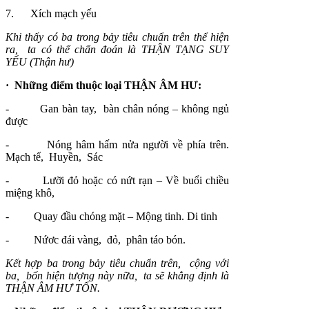
7. Xích mạch yếu
Khi thấy có ba trong bảy tiêu chuẩn trên thể hiện
ra, ta có thể chẩn đoán là THẬN TẠNG SUY
YẾU (Thận hư)
·
Những điểm thuộc loại THẬN ÂM HƯ:
- Gan bàn tay, bàn chân nóng – không ngủ
được
- Nóng hâm hấm nửa người về phía trên.
Mạch tế, Huyền, Sác
- Lưỡi đỏ hoặc có nứt rạn – Về buổi chiều
miệng khô,
- Quay đầu chóng mặt – Mộng tinh. Di tinh
- Nứơc đái vàng, đỏ, phân táo bón.
Kết hợp ba trong bảy tiêu chuẩn trên, cộng với
ba, bốn hiện tượng này nữa, ta sẽ khẳng định là
THẬN ÂM HƯ TỔN.