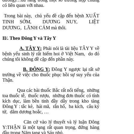
có liên quan với nhau.
Trong bài này, chủ yếu đề cập đến bệnh XUẤT
TINH SỚM, DƯƠNG NUY, LIỆT
DƯƠNG, LÃNH CẢM mà thôi.
II/. Theo Đông Y và Tây Y
A. TÂY Y:
Phải nói là tài liệu TÂY Y về
bệnh yếu sinh lý rất hiếm hoi ở Việt Nam, do đó
chúng tôi không đề cập đến phần này.
B. ĐÔNG Y:
Đông Y ngược lại rất sở
trường về việc cho thuốc phục hồi sự suy yếu của
Thận.
Qua các bài thuốc Bắc rất nổi tiếng, những
toa thuốc tễ, thuốc rượu, những đơn thuốc có tính
kích dục, làm bền tinh đầy dẫy trong kho tàng
Đông Y : tắc kè, hải mã, rắn hổ, ba kích, câu kỷ
tử, dâm dương hoắc, …
Căn cứ vào lý thuyết và lý luận Đông
Y:THẬN là một tạng rất quan trọng, đứng hàng
đầu trong Năm tạng và Sáu phủ.