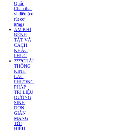
Quốc
Châu thật
vi diệu (co
rút cơ
lưng)
ÂM KHÍ
BỆNH
TẬT VÀ
CÁCH
KHẮC
PHỤC
????CHẢI
THÔNG
KINH
LẠC
PHƯƠNG
PHÁP
TRỊ LIỆU
DƯỠNG
SINH
ĐƠN
GIẢN
MANG
TỚI
HIỆU