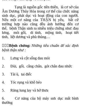
Tạng là nguồn gốc tiên thiên, là cơ sở của
Âm Dương Thủy Hỏa trong cơ thể của chức năng
sinh dục, phát dục và hoạt động của con người.
Nếu một cơ năng của THẬN bị yếu, bất cứ
trường hợp nào cũng đều ảnh hưởng đến cơ
thể, bệnh Thận sinh ra nhiều triệu chứng như: đau
lưng, mỏi gối, di tinh, mộng tinh, hoạt tiết
tinh, liệt dương và phù thủng…

Bệnh chứng:
Những tiêu chuẩn để xác định
bệnh thận như :
1. Lưng và cột sống đau mỏi
2. Đùi, gối, cẳng chân, gót chân đau nhức
3. Tài ù, tai điếc
4. Tóc rụng và khô héo
5. Răng lung lay và hở thưa
6. Cơ năng của bộ máy snh dục mất bình
thường