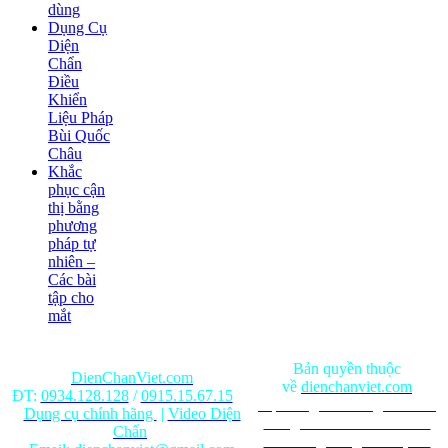
dùng
Dụng Cụ
Diện
Chẩn
Điều
Khiển
Liệu Pháp
Bùi Quốc
Châu
Khắc
phục cận
thị bằng
phương
pháp tự
nhiên –
Các bài
tập cho
mắt
Bản quyền thuộc
DienChanViet.com
về
dienchanviet.com
ĐT:
0934.128.128
/
0915.15.67.15
Nội dung trên trang web chỉ
Dụng cụ chính hãng
|
Video Diện
mang tính chất tham khảo.
Chẩn
Ghi rõ nguồn gốc khi phát