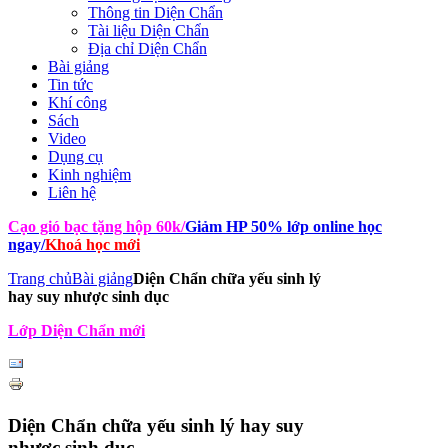
Thông tin Diện Chẩn
Tài liệu Diện Chẩn
Địa chỉ Diện Chẩn
Bài giảng
Tin tức
Khí công
Sách
Video
Dụng cụ
Kinh nghiệm
Liên hệ
Cạo gió bạc tặng hộp 60k
/
Giảm HP 50% lớp online học
ngay
/
Khoá học mới
Trang chủ
Bài giảng
Diện Chẩn chữa yếu sinh lý
hay suy nhược sinh dục
Lớp Diện Chẩn mới
Diện Chẩn chữa yếu sinh lý hay suy
nhược sinh dục