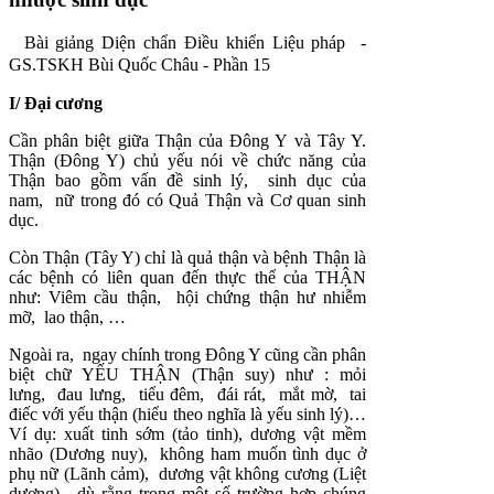
Bài giảng Diện chẩn Điều khiển Liệu pháp -
GS.TSKH Bùi Quốc Châu - Phần 15
I/ Đại cương
Cần phân biệt giữa Thận của Đông Y và Tây Y.
Thận (Đông Y) chủ yếu nói về chức năng của
Thận bao gồm vấn đề sinh lý, sinh dục của
nam, nữ trong đó có Quả Thận và Cơ quan sinh
dục.
Còn Thận (Tây Y) chỉ là quả thận và bệnh Thận là
các bệnh có liên quan đến thực thể của THẬN
như: Viêm cầu thận, hội chứng thận hư nhiễm
mỡ, lao thận, …
Ngoài ra, ngay chính trong Đông Y cũng cần phân
biệt chữ YẾU THẬN (Thận suy) như : mỏi
lưng, đau lưng, tiểu đêm, đái rát, mắt mờ, tai
điếc với yếu thận (hiểu theo nghĩa là yếu sinh lý)…
Ví dụ: xuất tinh sớm (tảo tinh), dương vật mềm
nhão (Dương nuy), không ham muốn tình dục ở
phụ nữ (Lãnh cảm), dương vật không cương (Liệt
dương)…dù rằng trong một số trường hợp chúng