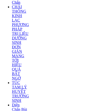
Chẩn
CHẢI
THÔNG
KINH
LẠC
PHƯƠNG
PHÁP
TRỊ LIỆU
DƯỠNG
SINH
ĐƠN
GIẢN
MANG
TỚI
HIỆU
QUẢ
BẤT
NGỜ
TÚC
TAM LÝ
HUYỆT
TRƯỜNG
SINH
Diện
Chẩn Bùi