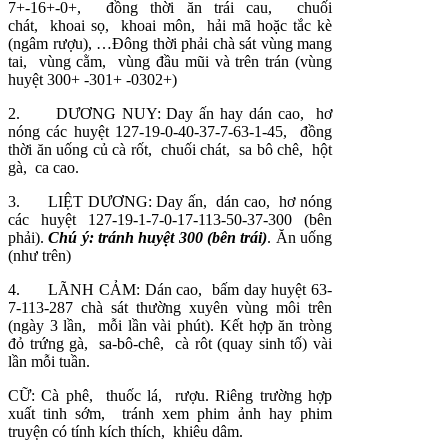
7+-16+-0+, đồng thời ăn trái cau, chuối
chát, khoai sọ, khoai môn, hải mã hoặc tắc kè
(ngâm rượu), …Đông thời phải chà sát vùng mang
tai, vùng cằm, vùng đầu mũi và trên trán (vùng
huyệt 300+ -301+ -0302+)
2. DƯƠNG NUY: Day ấn hay dán cao, hơ
nóng các huyệt 127-19-0-40-37-7-63-1-45, đồng
thời ăn uống củ cà rốt, chuối chát, sa bô chê, hột
gà, ca cao.
3. LIỆT DƯƠNG: Day ấn, dán cao, hơ nóng
các huyệt 127-19-1-7-0-17-113-50-37-300 (bên
phải).
Chú ý: tránh huyệt 300 (bên trái)
. Ăn uống
(như trên)
4. LÃNH CẢM: Dán cao, bấm day huyệt 63-
7-113-287 chà sát thường xuyên vùng môi trên
(ngày 3 lần, mỗi lần vài phút). Kết hợp ăn tròng
đỏ trứng gà, sa-bô-chê, cà rôt (quay sinh tố) vài
lần mỗi tuần.
CỮ: Cà phê, thuốc lá, rượu. Riêng trường hợp
xuất tinh sớm, tránh xem phim ảnh hay phim
truyện có tính kích thích, khiêu dâm.