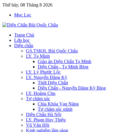
Thứ bảy, 08 Tháng 8 2026
Mục Lục
Trang Chủ
Lớp học
Diện chẩn
GS.TSKH. Bùi Quốc Châu
LY. Tạ Minh
Giáo án Diện Chẩn Tạ Minh
Diện Chẩn - Tạ Minh Blog
LY. Lý Phước Lộc
LY. Nguyễn Đăng Kỳ
Thời Diện Chẩn
Diện Chẩn - Nguyễn Đăng Kỳ Blog
LY. Hoàng Chu
Tự chăm sóc
Chìa Khóa Vạn Năng
Tự chăm sóc mình
Diện Chẩn Hà Nội
LY. Phạm Huy Thiệu
Vũ Văn Hội
Kinh nghiệm lâm sàng