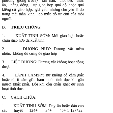
phương, giống (
race)
, khí hậu, thời tiết, thức
ăn, tiếng động, sự giao hợp quá độ hoặc quá
kiêng cữ giao hợp, già yếu, nhưng chủ yếu là do
trạng thái thần kinh, do mức độ tự chủ của mỗi
người.
B.
TRIỆU CHỨNG:
1. XUẤT TINH SỚM: Mới giao hợp hoặc
chưa giao hợp đã xuất tinh
2. DƯƠNG NUY: Dương vật mềm
nhũn, không đủ cứng để giao hợp
3. LIỆT DƯƠNG: Dương vật không hoạt động
được
4. LÃNH CẢM:Phụ nữ không có cảm giác
hoặc rất ít cảm giác ham muốn tình dục khi gần
người khác phái. Đôi khi còn chán ghét dự sinh
hoạt tình dục.
C. CÁCH CHỮA:
1. XUẤT TINH SỚM: Day ấn hoặc dán cao
các huyệt 124+- 34+- 45+-1-127*22-