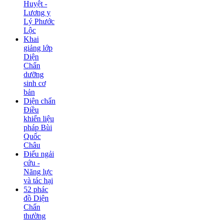
Huyệt -
Lương y
Lý Phước
Lộc
Khai
giảng lớp
Diện
Chẩn
dưỡng
sinh cơ
bản
Diện chẩn
Điều
khiển liệu
pháp Bùi
Quốc
Châu
Điếu ngải
cứu -
Năng lực
và tác hại
52 phác
đồ Diện
Chẩn
thường