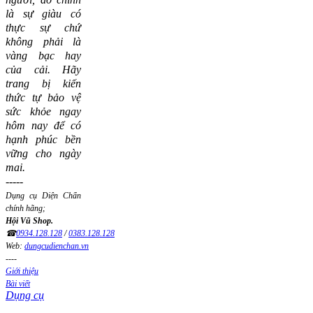
là sự giàu có
thực sự chứ
không phải là
vàng bạc hay
của cải.
Hãy
trang bị kiến
thức tự bảo vệ
sức khỏe ngay
hôm nay để có
hạnh phúc bền
vững cho ngày
mai.
-----
Dụng cụ Diện Chẩn
chính hãng;
Hội Vũ Shop.
☎
0934.128.128
/
0383.128.128
Web:
dungcudienchan.vn
----
Giới thiệu
Bài viết
Dụng cụ