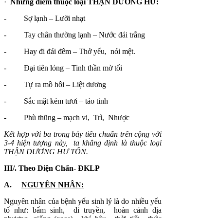
·
Những điểm thuộc loại THẬN DƯƠNG HƯ:
- Sợ lạnh – Lưỡi nhạt
- Tay chân thường lạnh – Nước đái trắng
- Hay đi đái đêm – Thở yếu, nói mệt.
- Đại tiên lỏng – Tinh thần mờ tối
- Tự ra mồ hôi – Liệt dương
- Sắc mặt kém tươi – tảo tinh
- Phù thũng – mạch vi, Trì, Nhược
Kết hợp với ba trong bảy tiêu chuẩn trên cộng với
3-4 hiện tượng này, ta khẳng định là thuộc loại
THẬN DƯƠNG HƯ TỔN.
III/. Theo Diện Chẩn- ĐKLP
A.
NGUYÊN NHÂN:
Nguyên nhân của bệnh yếu sinh lý là do nhiều yếu
tố như: bẩm sinh, di truyền, hoàn cảnh địa