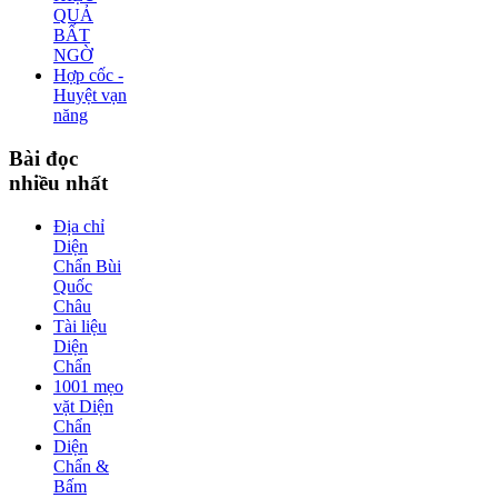
QUẢ
BẤT
NGỜ
Hợp cốc -
Huyệt vạn
năng
Bài
đọc
nhiều nhất
Địa chỉ
Diện
Chẩn Bùi
Quốc
Châu
Tài liệu
Diện
Chẩn
1001 mẹo
vặt Diện
Chẩn
Diện
Chẩn &
Bấm