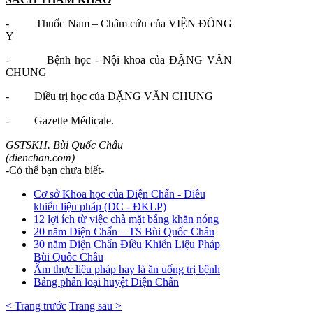
- Thuốc Nam – Châm cứu của VIỆN ĐÔNG
Y
- Bệnh học - Nội khoa của ĐẶNG VĂN
CHUNG
- Điều trị học của ĐẶNG VĂN CHUNG
- Gazette Médicale.
GSTSKH. Bùi Quốc Châu
(dienchan.com)
-Có thể bạn chưa biết-
Cơ sở Khoa học của Diện Chẩn - Điều
khiển liệu pháp (DC - ĐKLP)
12 lợi ích từ việc chà mặt bằng khăn nóng
20 năm Diện Chẩn – TS Bùi Quốc Châu
30 năm Diện Chẩn Điều Khiển Liệu Pháp
Bùi Quốc Châu
Ẩm thực liệu pháp hay là ăn uống trị bệnh
Bảng phân loại huyệt Diện Chẩn
< Trang trước
Trang sau >