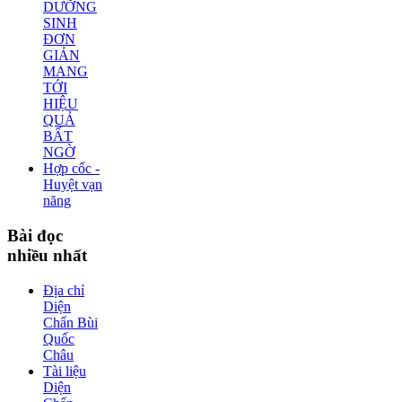
DƯỠNG
SINH
ĐƠN
GIẢN
MANG
TỚI
HIỆU
QUẢ
BẤT
NGỜ
Hợp cốc -
Huyệt vạn
năng
Bài
đọc
nhiều nhất
Địa chỉ
Diện
Chẩn Bùi
Quốc
Châu
Tài liệu
Diện