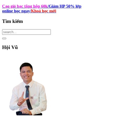
Cạo gió bạc tặng hộp 60k
/Giảm HP 50% lớp
online học ngay
/
Khoá học mới
Tìm
kiếm
Hội
Vũ