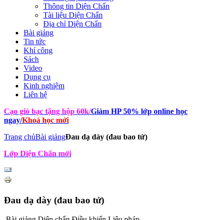
Thông tin Diện Chẩn
Tài liệu Diện Chẩn
Địa chỉ Diện Chẩn
Bài giảng
Tin tức
Khí công
Sách
Video
Dụng cụ
Kinh nghiệm
Liên hệ
Cạo gió bạc tặng hộp 60k
/
Giảm HP 50% lớp online học
ngay
/
Khoá học mới
Trang chủ
Bài giảng
Đau dạ dày (đau bao tử)
Lớp Diện Chẩn mới
Đau dạ dày (đau bao tử)
Bài giảng Diện chẩn Điều khiển Liệu pháp -