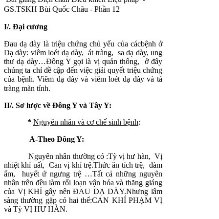
GS.TSKH Bùi Quốc Châu - Phần 12
I
/. Đại cương
Đau dạ dày là triệu chứng chủ yếu của cácbệnh ở
Dạ dày: viêm loét dạ dày, át tràng, sa dạ dày, ung
thư dạ dày…Đông Y gọi là vị quản thống, ở đây
chúng ta chỉ đề cập đến việc giải quyết triệu chứng
của bệnh. Viêm dạ dày và viêm loét dạ dày và tá
tràng mãn tính.
II/. Sơ lược về Đông Y và Tây Y:
*
Nguyên nhân và cơ chế sinh bệnh
:
A-Theo Đông Y:
Nguyên nhân thường có :Tỳ vị hư hàn, Vị
nhiệt khí uất, Can vị khí trệ.Thức ăn tích trệ, đàm
ẩm, huyết ứ ngưng trệ …Tất cả những nguyên
nhân trên đều làm rối loạn vận hóa và thăng giáng
của Vị KHÍ gây nên ĐAU DẠ DÀY.Nhưng lâm
sàng thường gặp có hai thể:CAN KHÍ PHẠM VỊ
và Tỳ VỊ HƯ HÀN.