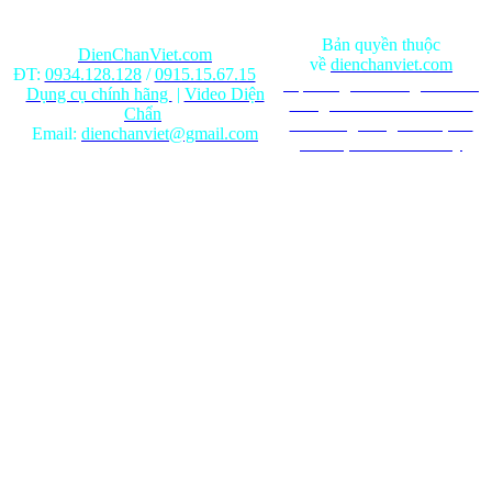
Bản quyền thuộc
DienChanViet.com
về
dienchanviet.com
ĐT:
0934.128.128
/
0915.15.67.15
Nội dung trên trang web chỉ
Dụng cụ chính hãng
|
Video Diện
mang tính chất tham khảo.
Chẩn
Ghi rõ nguồn gốc khi phát
Email:
dienchanviet@gmail.com
hành lại từ Website này