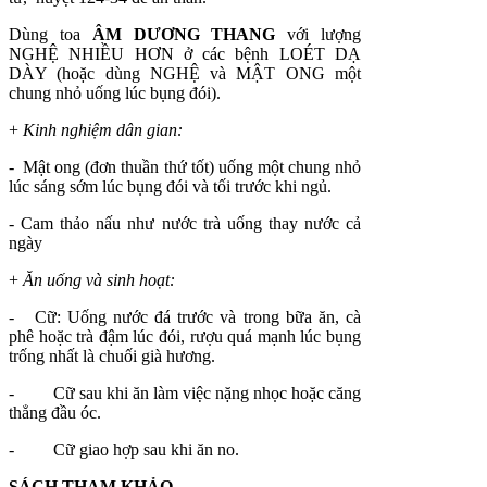
Dùng toa
ÂM DƯƠNG THANG
với lượng
NGHỆ NHIỀU HƠN ở các bệnh LOÉT DẠ
DÀY (hoặc dùng NGHỆ và MẬT ONG một
chung nhỏ uống lúc bụng đói).
+
Kinh nghiệm dân gian:
-
Mật ong (đơn thuần thứ tốt) uống một chung nhỏ
lúc sáng sớm lúc bụng đói và tối trước khi ngủ.
- Cam thảo nấu như nước trà uống thay nước cả
ngày
+
Ăn uống và sinh hoạt:
- Cữ: Uống nước đá trước và trong bữa ăn, cà
phê hoặc trà đậm lúc đói, rượu quá mạnh lúc bụng
trống nhất là chuối già hương.
- Cữ sau khi ăn làm việc nặng nhọc hoặc căng
thẳng đầu óc.
- Cữ giao hợp sau khi ăn no.
SÁCH THAM KHẢO