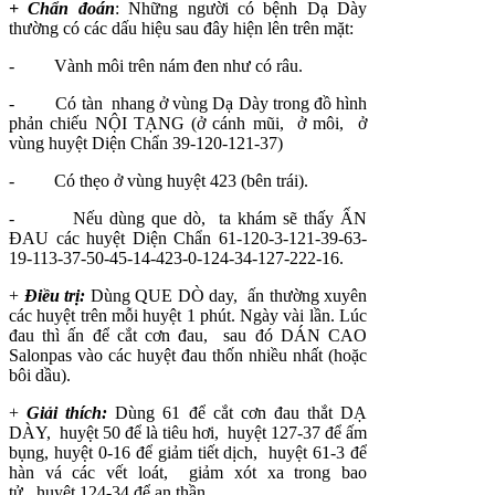
+ Chẩn đoán
: Những người có bệnh Dạ Dày
thường có các dấu hiệu sau đây hiện lên trên mặt:
- Vành môi trên nám đen như có râu.
- Có tàn nhang ở vùng Dạ Dày trong đồ hình
phản chiếu NỘI TẠNG (ở cánh mũi, ở môi, ở
vùng huyệt Diện Chẩn 39-120-121-37)
- Có thẹo ở vùng huyệt 423 (bên trái).
- Nếu dùng que dò, ta khám sẽ thấy ẤN
ĐAU các huyệt
Diện Chẩn
61-120-3-121-39-63-
19-113-37-50-45-14-423-0-124-34-127-222-16.
+
Điều trị:
Dùng QUE DÒ day, ấn thường xuyên
các huyệt trên mỗi huyệt 1 phút. Ngày vài lần. Lúc
đau thì ấn để cắt cơn đau, sau đó DÁN CAO
Salonpas vào các huyệt đau thốn nhiều nhất (hoặc
bôi dầu).
+
Giải thích:
Dùng 61 để cắt cơn đau thắt DẠ
DÀY, huyệt 50 để là tiêu hơi, huyệt 127-37 để ấm
bụng, huyệt 0-16 để giảm tiết dịch, huyệt 61-3 để
hàn vá các vết loát, giảm xót xa trong bao
tử, huyệt 124-34 để an thần.