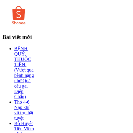
Bài
viết mới
BỆNH
QUỶ,
THUỐC
TIÊN.
(Vượt qua
bệnh nặng
nhờ Quả
cầu gai
Diện
Chẩn)
Thở 4-6
Nạp khí
vũ trụ thật
tuyệt
Bộ Huyệt
Tiêu Viêm