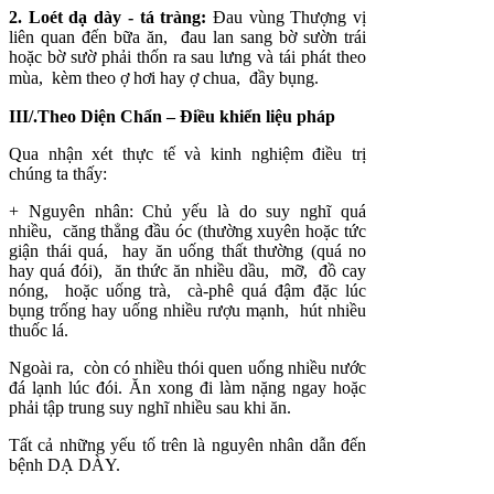
2.
Loét dạ dày - tá tràng
:
Đau vùng Thượng vị
liên quan đến bữa ăn, đau lan sang bờ sườn trái
hoặc bờ sườ phải thốn ra sau lưng và tái phát theo
mùa, kèm theo ợ hơi hay ợ chua, đầy bụng.
III/.Theo Diện Chẩn – Điều khiển liệu pháp
Qua nhận xét thực tế và kinh nghiệm điều trị
chúng ta thấy:
+ Nguyên nhân: Chủ yếu là do suy nghĩ quá
nhiều, căng thẳng đầu óc (thường xuyên hoặc tức
giận thái quá, hay ăn uống thất thường (quá no
hay quá đói), ăn thức ăn nhiều dầu, mỡ, đồ cay
nóng, hoặc uống trà, cà-phê quá đậm đặc lúc
bụng trống hay uống nhiều rượu mạnh, hút nhiều
thuốc lá.
Ngoài ra, còn có nhiều thói quen uống nhiều nước
đá lạnh lúc đói. Ăn xong đi làm nặng ngay hoặc
phải tập trung suy nghĩ nhiều sau khi ăn.
Tất cả những yếu tố trên là nguyên nhân dẫn đến
bệnh DẠ DÀY.