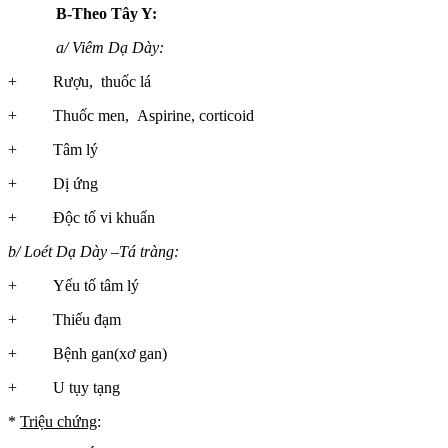
B-Theo Tây Y:
a/ Viêm Dạ Dày:
+ Rượu, thuốc lá
+ Thuốc men, Aspirine, corticoid
+ Tâm lý
+ Dị ứng
+ Độc tố vi khuẩn
b/ Loét Dạ Dày –Tá tràng:
+ Yếu tố tâm lý
+ Thiếu đạm
+ Bệnh gan(xơ gan)
+ U tụy tạng
*
Triệu chứng
: