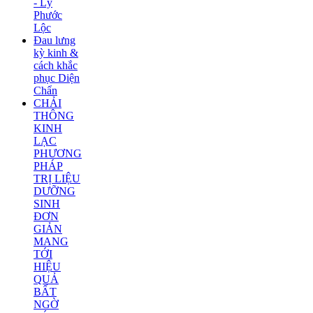
- Lý
Phước
Lộc
Đau lưng
kỳ kinh &
cách khắc
phục Diện
Chẩn
CHẢI
THÔNG
KINH
LẠC
PHƯƠNG
PHÁP
TRỊ LIỆU
DƯỠNG
SINH
ĐƠN
GIẢN
MANG
TỚI
HIỆU
QUẢ
BẤT
NGỜ