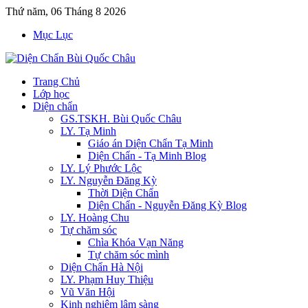
Thứ năm, 06 Tháng 8 2026
Mục Lục
Trang Chủ
Lớp học
Diện chẩn
GS.TSKH. Bùi Quốc Châu
LY. Tạ Minh
Giáo án Diện Chẩn Tạ Minh
Diện Chẩn - Tạ Minh Blog
LY. Lý Phước Lộc
LY. Nguyễn Đăng Kỳ
Thời Diện Chẩn
Diện Chẩn - Nguyễn Đăng Kỳ Blog
LY. Hoàng Chu
Tự chăm sóc
Chìa Khóa Vạn Năng
Tự chăm sóc mình
Diện Chẩn Hà Nội
LY. Phạm Huy Thiệu
Vũ Văn Hội
Kinh nghiệm lâm sàng