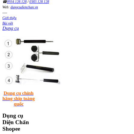
☎
0934.128.128
/
0383.128.128
Web:
dungcudienchan.vn
----
Giới thiệu
Bài viết
Dụng cụ
Dụng cụ chính
hãng ship toàng
quốc
Dụng
cụ
Diện Chẩn
Shopee