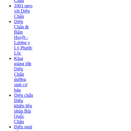
Chẩn
1001 mẹo
vặt Diện
Chẩn
Diện
Chẩn &
Bấm
Huyệt -
Lương y
Lý Phước
Lộc
Khai
giảng lớp
Diện
Chẩn
dưỡng
sinh cơ
bản
Diện chẩn
Điều
khiển liệu
pháp Bùi
Quốc
Châu
Điếu ngải