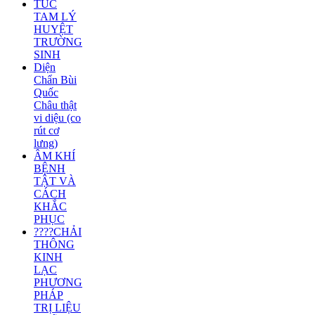
TÚC
TAM LÝ
HUYỆT
TRƯỜNG
SINH
Diện
Chẩn Bùi
Quốc
Châu thật
vi diệu (co
rút cơ
lưng)
ÂM KHÍ
BỆNH
TẬT VÀ
CÁCH
KHẮC
PHỤC
????CHẢI
THÔNG
KINH
LẠC
PHƯƠNG
PHÁP
TRỊ LIỆU