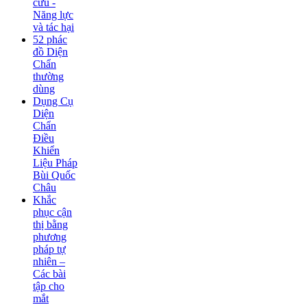
cứu -
Năng lực
và tác hại
52 phác
đồ Diện
Chẩn
thường
dùng
Dụng Cụ
Diện
Chẩn
Điều
Khiển
Liệu Pháp
Bùi Quốc
Châu
Khắc
phục cận
thị bằng
phương
pháp tự
nhiên –
Các bài
tập cho
mắt