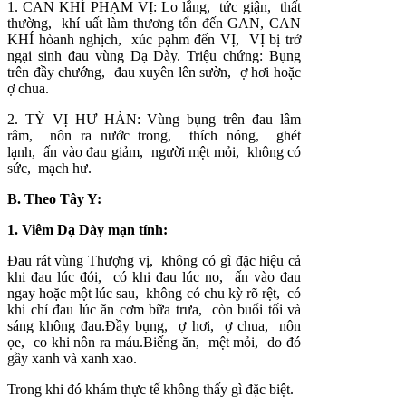
1. CAN KHÍ PHẠM VỊ: Lo lắng, tức giận, thất
thường, khí uất làm thương tổn đến GAN, CAN
KHÍ hòanh nghịch, xúc pạhm đến VỊ, VỊ bị trở
ngại sinh đau vùng Dạ Dày. Triệu chứng: Bụng
trên đầy chướng, đau xuyên lên sườn, ợ hơi hoặc
ợ chua.
2. TỲ VỊ HƯ HÀN: Vùng bụng trên đau lâm
râm, nôn ra nước trong, thích nóng, ghét
lạnh, ấn vào đau giảm, người mệt mỏi, không có
sức, mạch hư.
B. Theo Tây Y:
1. Viêm Dạ Dày mạn tính:
Đau rát vùng Thượng vị, không có gì đặc hiệu cả
khi đau lúc đói, có khi đau lúc no, ấn vào đau
ngay hoặc một lúc sau, không có chu kỳ rõ rệt, có
khi chỉ đau lúc ăn cơm bữa trưa, còn buổi tối và
sáng không đau.Đầy bụng, ợ hơi, ợ chua, nôn
ọe, co khi nôn ra máu.Biếng ăn, mệt mỏi, do đó
gầy xanh và xanh xao.
Trong khi đó khám thực tế không thấy gì đặc biệt.