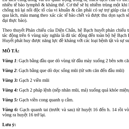
nhiều tế bào lymphô & kháng thể. Cơ thể sẽ bị nhiễm trùng một khi
chống trả lại nổi độc tố của vi khuẩn & cần phải có sự trợ giúp củ
qua lách, máu mang theo xác các tế bào chết và được thu dọn sạch sẽ
đại thực bào).
Theo thuyết Phản chiếu của Diện Chẩn, hệ Bạch huyết phản chiếu 
tác động trên 6 vùng này nghĩa là đã tác động đến toàn bộ hệ Bạch
Huyết phát huy được năng lực đề kháng với các loại bệnh tật và sự su
MÔ TẢ:
Vùng 1
: Gạch bằng đầu que dò vùng từ đầu mày xuống 2 bên sơn că
Vùng 2
: Gạch bằng que dò dọc sống mũi (từ sơn căn đến đầu mũi)
Vùng 3:
Gạch 2 viền mũi
Vùng 4:
Gạch 2 pháp lệnh (nếp nhăn mũi, má) xuống quá khóe miện
Vùng 5:
Gạch viền cong quanh ụ cằm.
Vùng 6:
Gạch quanh tai (trước và sau) từ huyệt 16 đến h. 14 rồi vò
vòng ra huyệt 16 trở lại.
Lưu ý: