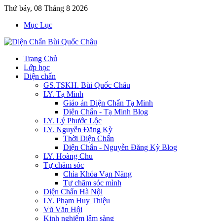
Thứ bảy, 08 Tháng 8 2026
Mục Lục
Trang Chủ
Lớp học
Diện chẩn
GS.TSKH. Bùi Quốc Châu
LY. Tạ Minh
Giáo án Diện Chẩn Tạ Minh
Diện Chẩn - Tạ Minh Blog
LY. Lý Phước Lộc
LY. Nguyễn Đăng Kỳ
Thời Diện Chẩn
Diện Chẩn - Nguyễn Đăng Kỳ Blog
LY. Hoàng Chu
Tự chăm sóc
Chìa Khóa Vạn Năng
Tự chăm sóc mình
Diện Chẩn Hà Nội
LY. Phạm Huy Thiệu
Vũ Văn Hội
Kinh nghiệm lâm sàng