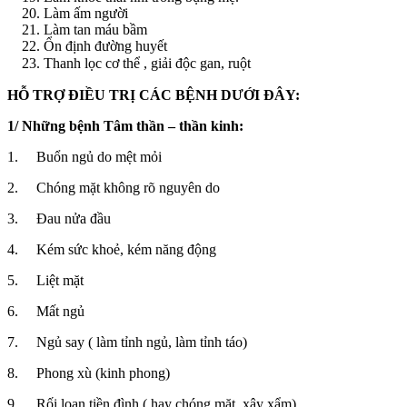
Làm ấm người
Làm tan máu bầm
Ổn định đường huyết
Thanh lọc cơ thể , giải độc gan, ruột
HỖ TRỢ ĐIỀU TRỊ CÁC BỆNH DƯỚI ĐÂY:
1/ Những bệnh Tâm thần – thần kinh:
1. Buổn ngủ do mệt mỏi
2. Chóng mặt không rõ nguyên do
3. Đau nửa đầu
4. Kém sức khoẻ, kém năng động
5. Liệt mặt
6. Mất ngủ
7. Ngủ say ( làm tỉnh ngủ, làm tỉnh táo)
8. Phong xù (kinh phong)
9. Rối loạn tiền đình ( hay chóng mặt, xây xẩm)