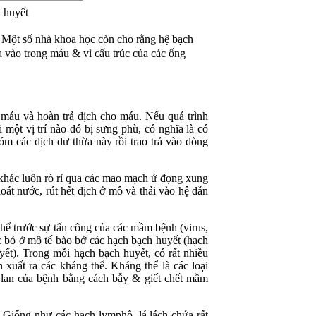
 huyết
. Một số nhà khoa học còn cho rằng hệ bạch
a vào trong máu & vì cấu trúc của các ống
máu và hoàn trả dịch cho máu. Nếu quá trình
i một vị trí nào đó bị sưng phù, có nghĩa là có
tóm các dịch dư thừa này rồi trao trả vào dòng
tử khác luôn rò rỉ qua các mao mạch ứ đọng xung
át nước, rút hết dịch ở mô và thải vào hệ dẫn
thể trước sự tấn công của các mầm bệnh (virus,
 bỏ ở mô tế bào bở các hạch bạch huyết (hạch
t). Trong mỗi hạch bạch huyết, có rất nhiều
 xuất ra các kháng thể. Kháng thể là các loại
y lan của bệnh bằng cách bẫy & giết chết mầm
. Giống như các hạch lymphô, lá lách chứa rất