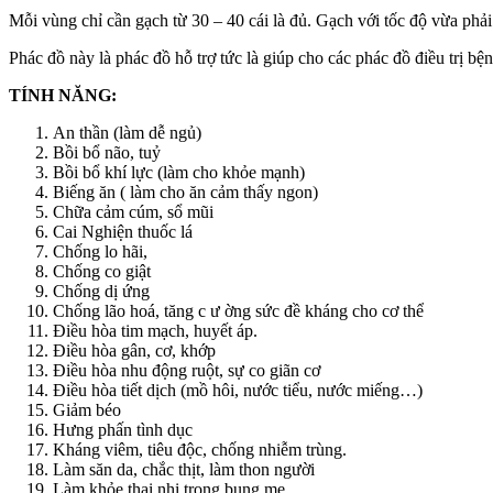
Mỗi vùng chỉ cần gạch từ 30 – 40 cái là đủ. Gạch với tốc độ vừa phải
Phác đồ này là phác đồ hỗ trợ tức là giúp cho các phác đồ điều trị bệ
TÍNH NĂNG
:
An thần (làm dễ ngủ)
Bồi bổ não, tuỷ
Bồi bổ khí lực (làm cho khỏe mạnh)
Biếng ăn ( làm cho ăn cảm thấy ngon)
Chữa cảm cúm, sổ mũi
Cai Nghiện thuốc lá
Chống lo hãi,
Chống co giật
Chống dị ứng
Chống lão hoá, tăng c ư ờng sức đề kháng cho cơ thể
Điều hòa tim mạch, huyết áp.
Điều hòa gân, cơ, khớp
Điều hòa nhu động ruột, sự co giãn cơ
Điều hòa tiết dịch (mồ hôi, nước tiểu, nước miếng…)
Giảm béo
Hưng phấn tình dục
Kháng viêm, tiêu độc, chống nhiễm trùng.
Làm săn da, chắc thịt, làm thon người
Làm khỏe thai nhi trong bụng mẹ.