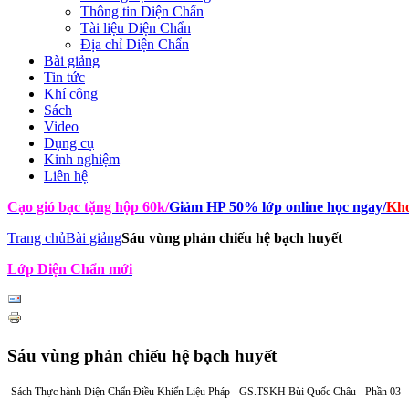
Thông tin Diện Chẩn
Tài liệu Diện Chẩn
Địa chỉ Diện Chẩn
Bài giảng
Tin tức
Khí công
Sách
Video
Dụng cụ
Kinh nghiệm
Liên hệ
Cạo gió bạc tặng hộp 60k
/
Giảm HP 50% lớp online học ngay
/
Kho
Trang chủ
Bài giảng
Sáu vùng phản chiếu hệ bạch huyết
Lớp Diện Chẩn mới
Sáu vùng phản chiếu hệ bạch huyết
Sách Thực hành Diện Chẩn Điều Khiển Liệu Pháp - GS.TSKH Bùi Quốc Châu - Phần 03