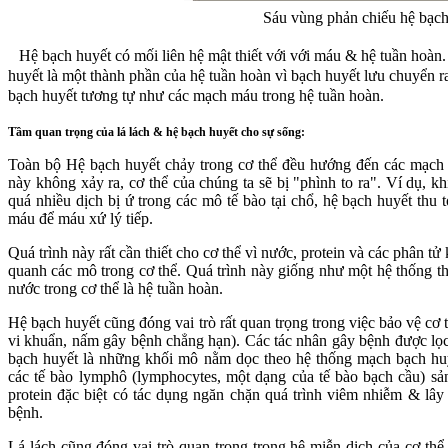
Sáu vùng phản chiếu hệ bạch
Hệ bạch huyết có mối liên hệ mật thiết với với máu & hệ tuần hoàn
huyết là một thành phần của hệ tuần hoàn vì bạch huyết lưu chuyển r
bạch huyết tương tự như các mạch máu trong hệ tuần hoàn.
Tầm quan trọng của lá lách & hệ bạch huyết cho sự sống:
Toàn bộ Hệ bạch huyết chảy trong cơ thể đều hướng đến các mạch 
này không xảy ra, cơ thể của chúng ta sẽ bị "phình to ra". Ví dụ, kh
quá nhiều dịch bị ứ trong các mô tế bào tại chổ, hệ bạch huyết thu 
máu để máu xứ lý tiếp.
Quá trình này rất cần thiết cho cơ thể vì nước, protein và các phân 
quanh các mô trong cơ thể. Quá trình này giống như một hệ thống tho
nước trong cơ thể là hệ tuần hoàn.
Hệ bạch huyết cũng đóng vai trò rất quan trọng trong việc bảo vệ cơ 
vi khuẩn, nấm gây bệnh chẳng hạn). Các tác nhân gây bệnh được lọc
bạch huyết là những khối mô nằm dọc theo hệ thống mạch bạch huyế
các tế bào lymphô (lymphocytes, một dạng của tế bào bạch cầu) sản
protein đặc biệt có tác dụng ngăn chặn quá trình viêm nhiễm & lâ
bệnh.
Lá lách cũng đóng vai trò quan trọng trong hệ miễn dịch của cơ thể