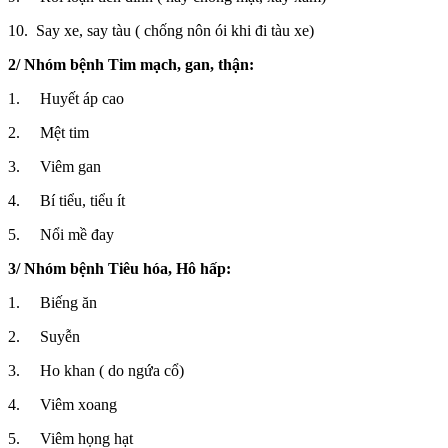
10. Say xe, say tàu ( chống nôn ói khi đi tàu xe)
2/ Nhóm bệnh Tim mạch, gan, thận:
1. Huyết áp cao
2. Mệt tim
3. Viêm gan
4. Bí tiểu, tiểu ít
5. Nổi mề đay
3/ Nhóm bệnh Tiêu hóa, Hô hấp:
1. Biếng ăn
2. Suyễn
3. Ho khan ( do ngứa cổ)
4. Viêm xoang
5. Viêm họng hạt