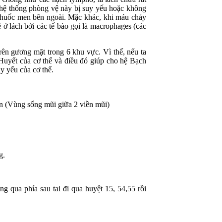
 hệ thống phòng vệ này bị suy yếu hoặc không
a thuốc men bên ngoài. Mặc khác, khi máu chảy
 ở lách bởi các tế bào gọi là macrophages (các
trên gương mặt trong 6 khu vực. Vì thế, nếu ta
 Huyết của cơ thể và điều đó giúp cho hệ Bạch
y yếu của cơ thể.
n (Vùng sống mũi giữa 2 viền mũi)
g.
ng qua phía sau tai đi qua huyệt 15, 54,55 rồi