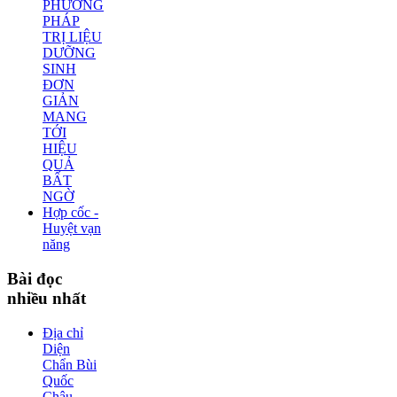
PHƯƠNG
PHÁP
TRỊ LIỆU
DƯỠNG
SINH
ĐƠN
GIẢN
MANG
TỚI
HIỆU
QUẢ
BẤT
NGỜ
Hợp cốc -
Huyệt vạn
năng
Bài
đọc
nhiều nhất
Địa chỉ
Diện
Chẩn Bùi
Quốc
Châu