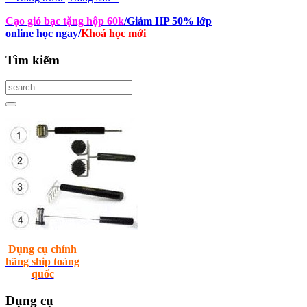
Cạo gió bạc tặng hộp 60k
/Giảm HP 50% lớp
online học ngay
/
Khoá học mới
Tìm
kiếm
Dụng cụ chính
hãng ship toàng
quốc
Dụng
cụ