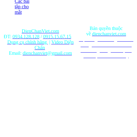
Các bài
tập cho
mắt
Bản quyền thuộc
DienChanViet.com
về
dienchanviet.com
ĐT:
0934.128.128
/
0915.15.67.15
Nội dung trên trang web chỉ
Dụng cụ chính hãng
|
Video Diện
mang tính chất tham khảo.
Chẩn
Ghi rõ nguồn gốc khi phát
Email:
dienchanviet@gmail.com
hành lại từ Website này