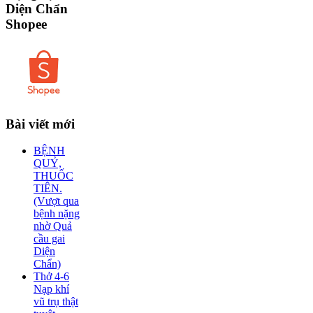
Diện Chẩn
Shopee
Bài
viết mới
BỆNH
QUỶ,
THUỐC
TIÊN.
(Vượt qua
bệnh nặng
nhờ Quả
cầu gai
Diện
Chẩn)
Thở 4-6
Nạp khí
vũ trụ thật