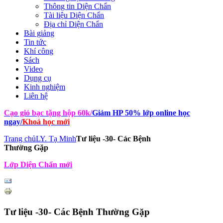
Thông tin Diện Chẩn
Tài liệu Diện Chẩn
Địa chỉ Diện Chẩn
Bài giảng
Tin tức
Khí công
Sách
Video
Dụng cụ
Kinh nghiệm
Liên hệ
Cạo gió bạc tặng hộp 60k
/
Giảm HP 50% lớp online học
ngay
/
Khoá học mới
Trang chủ
LY. Tạ Minh
Tư liệu -30- Các Bệnh
Thường Gặp
Lớp Diện Chẩn mới
Tư liệu -30- Các Bệnh Thường Gặp