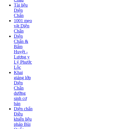
Tài liệu
Diện
Chẩn
1001 mẹo
vặt Diện
Chẩn
Diện
Chẩn &
Bấm
Huyệt -
Lương y
Lý Phước
Lộc
Khai
giảng lớp
Diện
Chẩn
dưỡng
sinh cơ
bản
Diện chẩn
Điều
khiển liệu
pháp Bùi