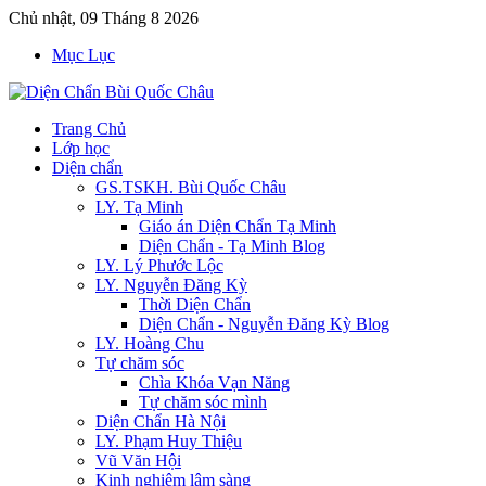
Chủ nhật, 09 Tháng 8 2026
Mục Lục
Trang Chủ
Lớp học
Diện chẩn
GS.TSKH. Bùi Quốc Châu
LY. Tạ Minh
Giáo án Diện Chẩn Tạ Minh
Diện Chẩn - Tạ Minh Blog
LY. Lý Phước Lộc
LY. Nguyễn Đăng Kỳ
Thời Diện Chẩn
Diện Chẩn - Nguyễn Đăng Kỳ Blog
LY. Hoàng Chu
Tự chăm sóc
Chìa Khóa Vạn Năng
Tự chăm sóc mình
Diện Chẩn Hà Nội
LY. Phạm Huy Thiệu
Vũ Văn Hội
Kinh nghiệm lâm sàng