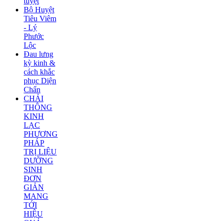
tuyệt
Bộ Huyệt
Tiêu Viêm
- Lý
Phước
Lộc
Đau lưng
kỳ kinh &
cách khắc
phục Diện
Chẩn
CHẢI
THÔNG
KINH
LẠC
PHƯƠNG
PHÁP
TRỊ LIỆU
DƯỠNG
SINH
ĐƠN
GIẢN
MANG
TỚI
HIỆU