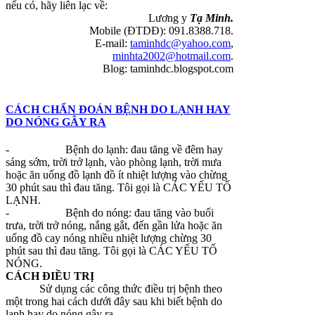
nếu có, hãy liên lạc về:
Lương y
Tạ Minh.
Mobile (ĐTDĐ): 091.8388.718.
E-mail:
taminhdc@yahoo.com
,
minhta2002@hotmail.com
.
Blog: taminhdc.blogspot.com
CÁCH CHẨN ĐOÁN BỆNH DO LẠNH HAY
DO NÓNG GÂY RA
-
Bệnh do lạnh: đau tăng về đêm hay
sáng sớm, trời trở lạnh, vào phòng lạnh, trời mưa
hoặc ăn uống đồ lạnh đồ ít nhiệt lượng vào chừng
30 phút sau thì đau tăng. Tôi gọi là CÁC YẾU TỐ
LẠNH.
-
Bệnh do nóng: đau tăng vào buổi
trưa, trời trở nóng, nắng gắt, đến gần lửa hoặc ăn
uống đồ cay nóng nhiều nhiệt lượng chừng 30
phút sau thì đau tăng. Tôi gọi là CÁC YẾU TỐ
NÓNG.
CÁCH ĐIỀU TRỊ
Sử dụng các công thức điều trị bệnh theo
một trong hai cách dưới đây sau khi biết bệnh do
lạnh hay do nóng gây ra.