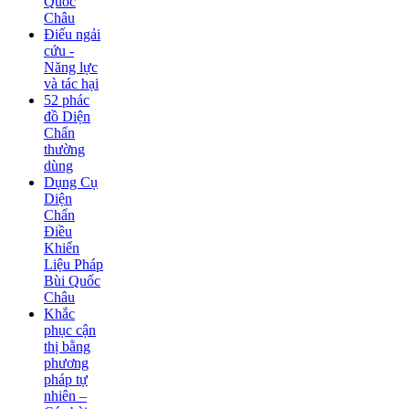
Quốc
Châu
Điếu ngải
cứu -
Năng lực
và tác hại
52 phác
đồ Diện
Chẩn
thường
dùng
Dụng Cụ
Diện
Chẩn
Điều
Khiển
Liệu Pháp
Bùi Quốc
Châu
Khắc
phục cận
thị bằng
phương
pháp tự
nhiên –