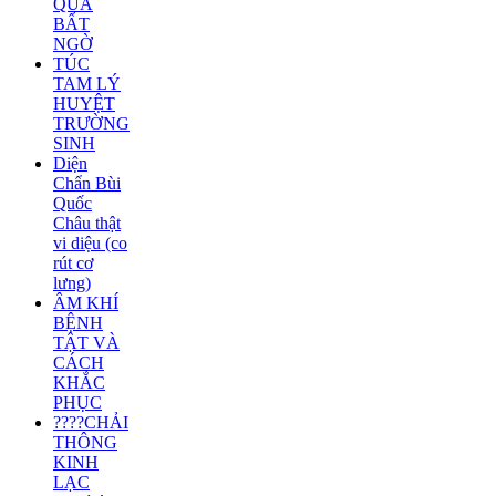
QUẢ
BẤT
NGỜ
TÚC
TAM LÝ
HUYỆT
TRƯỜNG
SINH
Diện
Chẩn Bùi
Quốc
Châu thật
vi diệu (co
rút cơ
lưng)
ÂM KHÍ
BỆNH
TẬT VÀ
CÁCH
KHẮC
PHỤC
????CHẢI
THÔNG
KINH
LẠC