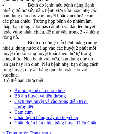
-
Bệnh do lạnh: nếu bệnh nặng (lạnh
nhiều) thì hơ xức dầu, bệnh vừa vừa hoặc nhẹ các
bạn dùng dầu day vào huyệt hoặc quẹt hoặc cào
các phản chiếu. Trường hợp bệnh do nhiễm ẩm
thấp, bạn dùng salonpas cắt nhỏ và dán lên huyệt
hoặc vùng phản chiếu, để như vậy trong 2 - 4 tiếng
đồng hồ.
-
Bệnh do nóng: nếu bệnh nặng (nóng
nhiều) dùng nước đá áp vào các huyệt 2 phút mỗi
huyệt rồi đổi sang huyệt khác theo thứ tự trong
công thức. Nếu bệnh vừa vừa, bạn dùng que dò
lăn gai hay lăn đinh. Nếu bệnh nhẹ, bạn dùng cách
rung huyệt, day ấn bằng que dò hoặc cào với
vaseline.
-Có thể bạn chưa biết-
Ăn uống thế nào cho khỏe
Bổ âm huyết và tiểu đường
Cách day huyệt và cào trong điều trị di
chứng liệt
Cảm cúm
Chẩn bệnh bằng máy đo huyết áp
Chẩn đoán hàn nhiệt bằng huyệt Diện Chẩn
< Trang trước
Trang sau >