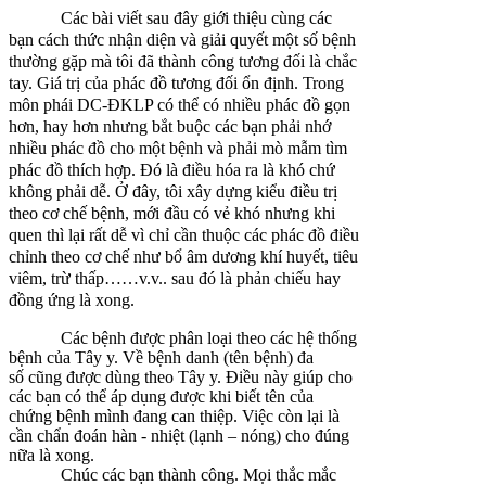
Các bài viết sau đây giới thiệu cùng các
bạn cách thức nhận diện và giải quyết một số bệnh
thường gặp mà tôi đã thành công tương đối là chắc
tay. Giá trị của phác đồ tương đối ổn định. Trong
môn phái DC-ĐKLP có thể có nhiều phác đồ gọn
hơn, hay hơn nhưng bắt buộc các bạn phải nhớ
nhiều phác đồ cho một bệnh và phải mò mẫm tìm
phác đồ thích hợp. Đó là điều hóa ra là khó chứ
không phải dễ. Ở đây, tôi xây dựng kiểu điều trị
theo cơ chế bệnh, mới đầu có vẻ khó nhưng khi
quen thì lại rất dễ vì chỉ cần thuộc các phác đồ điều
chỉnh theo cơ chế như bổ âm dương khí huyết, tiêu
viêm, trừ thấp……v.v.. sau đó là phản chiếu hay
đồng ứng là xong.
Các bệnh được phân loại theo các hệ thống
bệnh của Tây y. Về bệnh danh (tên bệnh) đa
số cũng được dùng theo Tây y. Điều này giúp cho
các bạn có thể áp dụng được khi biết tên của
chứng bệnh mình đang can thiệp. Việc còn lại là
cần chẩn đoán hàn - nhiệt (lạnh – nóng) cho đúng
nữa là xong.
Chúc các bạn thành công. Mọi thắc mắc