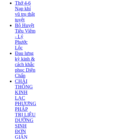
Thở 4-6
Nạp khí
vũ trụ thật
tuyệt
Bộ Huyệt
Tiêu Viêm
- Lý
Phước
Lộc
Đau lưng
kỳ kinh &
cách khắc
phục Diện
Chẩn
CHẢI
THÔNG
KINH
LẠC
PHƯƠNG
PHÁP
TRỊ LIỆU
DƯỠNG
SINH
ĐƠN
GIẢN