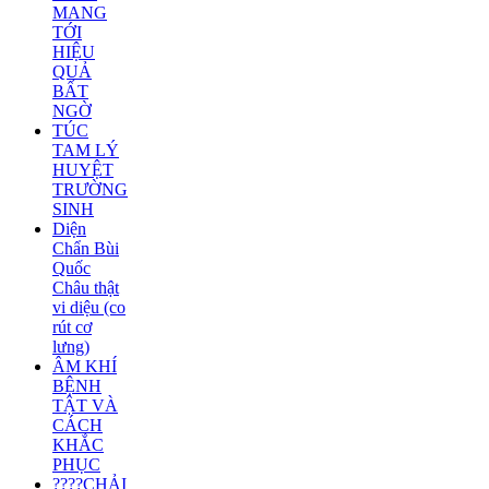
MANG
TỚI
HIỆU
QUẢ
BẤT
NGỜ
TÚC
TAM LÝ
HUYỆT
TRƯỜNG
SINH
Diện
Chẩn Bùi
Quốc
Châu thật
vi diệu (co
rút cơ
lưng)
ÂM KHÍ
BỆNH
TẬT VÀ
CÁCH
KHẮC
PHỤC
????CHẢI