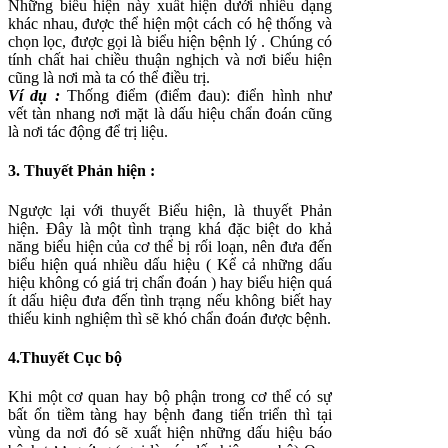
Những biểu hiện này xuất hiện dưới nhiều dạng
khác nhau, được thể hiện một cách có hệ thống và
chọn lọc, được gọi là biểu hiện bệnh lý . Chúng có
tính chất hai chiều thuận nghịch và nơi biểu hiện
cũng là nơi mà ta có thể điều trị.
Ví dụ :
Thống điểm (điểm đau): điển hình như
vết tàn nhang nơi mặt là dấu hiệu chẩn đoán cũng
là nơi tác động để trị liệu.
3. Thuyết Phản hiện :
Ngược lại với thuyết Biểu hiện, là thuyết Phản
hiện. Đây là một tình trạng khá đặc biệt do khả
năng biểu hiện của cơ thể bị rối loạn, nên đưa đến
biểu hiện quá nhiều dấu hiệu ( Kể cả những dấu
hiệu không có giá trị chẩn đoán ) hay biểu hiện quá
ít dấu hiệu đưa đến tình trạng nếu không biết hay
thiếu kinh nghiệm thì sẽ khó chẩn đoán được bệnh.
4.Thuyết Cục bộ
Khi một cơ quan hay bộ phận trong cơ thể có sự
bất ổn tiềm tàng hay bệnh đang tiến triển thì tại
vùng da nơi đó sẽ xuất hiện những dấu hiệu báo