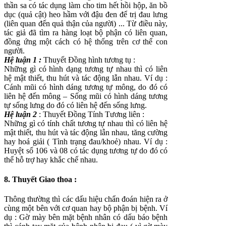
thần sa có tác dụng làm cho tim hết hồi hộp, ăn bồ
dục (quả cật) heo hầm với đậu đen để trị đau lưng
(liên quan đến quả thận của người) ... Từ điều này,
tác giả đã tìm ra hàng loạt bộ phận có liên quan,
đồng ứng một cách có hệ thống trên cơ thể con
người.
Hệ luận 1 :
Thuyết Đồng hình tương tụ :
Những gì có hình dạng tương tự nhau thì có liên
hệ mật thiết, thu hút và tác động lẫn nhau. Ví dụ :
Cánh mũi có hình dáng tương tự mông, do đó có
liên hệ đến mông – Sống mũi có hình dáng tương
tự sống lưng do đó có liên hệ đến sống lưng.
Hệ luận 2
: Thuyết Đồng Tính Tương liên :
Những gì có tính chất tương tự nhau thì có liên hệ
mật thiết, thu hút và tác động lẫn nhau, tăng cường
hay hoá giải ( Tình trạng đau/khoẻ) nhau. Ví dụ :
Huyệt số 106 và 08 có tác dụng tương tự do đó có
thể hỗ trợ hay khắc chế nhau.
8. Thuyết Giao
t
hoa :
Thông thường thì các dấu hiệu chẩn đoán hiện ra ở
cùng một bên với cơ quan hay bộ phận bị bệnh. Ví
dụ : Gờ mày bên mặt bệnh nhân có dấu báo bệnh