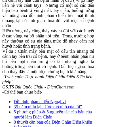
thì cánh tay mặt của bệnh nhân bị đau ( vì gờ mày
liên hệ với cánh tay) . Nhưng có một số các dấu
hiệu báo bệnh ở vùng mắt, tay chân, buồng trứng
và mông của đồ hình phản chiếu trên mặt thỉnh
thoảng lại có tính giao thoa đối với một số bệnh
nhân.
Hiện tượng này cũng thấy xảy ra đối với các huyệt
ở các vùng và bộ phận nói trên. Trong trường hợp
này thường có sự gia tăng mức độ nhạy cảm nơi
huyệt hoặc tình trạng bệnh.
Ví dụ : Chân mày bên mặt có dấu tàn nhang thì
cánh tay bên trái có bệnh, hay ở bệnh nhân phái nữ
thì bên mặt nhân trung có tàn nhang nghĩa là
buồng trứng bên trái có bệnh. Dấu hiệu giao thoa
cho thấy đây là một triệu chứng bệnh khá năng.
"Trích cuốn Thực hành Diện Chẩn Điều Kiển liệu
pháp"
GS.TS Bùi Quốc Châu - DienChan.com
-Có thể bạn chưa biết-
Đồ hình phản chiếu Ngoại vi
39 năm nhìn lại “Ước mơ nhỏ của tôi”
5 phương pháp & 5 nguyên tắc căn bản của
người làm Diện Chẩn
8 thuyết căn bản của Diện Chẩn Điều khiển