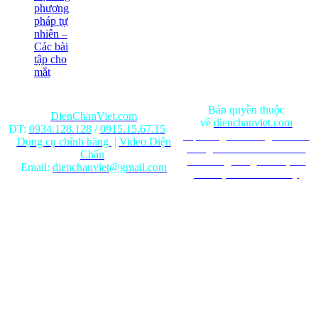
phương
pháp tự
nhiên –
Các bài
tập cho
mắt
Bản quyền thuộc
DienChanViet.com
về
dienchanviet.com
ĐT:
0934.128.128
/
0915.15.67.15
Nội dung trên trang web chỉ
Dụng cụ chính hãng
|
Video Diện
mang tính chất tham khảo.
Chẩn
Ghi rõ nguồn gốc khi phát
Email:
dienchanviet@gmail.com
hành lại từ Website này