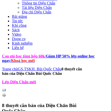
Thông tin Diện Chẩn
Tài liệu Diện Chẩn
Địa chỉ Diện Chẩn
Bài giảng
Tin tức
Khí công
Sách
Video
Dụng cụ
Kinh nghiệm
Liên hệ
Cạo gió bạc tặng hộp 60k
/
Giảm HP 50% lớp online học
ngay
/
Khoá học mới
Trang chủ
GS.TSKH. Bùi Quốc Châu
8 thuyết căn
bản của Diện Chẩn Bùi Quốc Châu
Lớp Diện Chẩn mới
8 thuyết căn bản của Diện Chẩn Bùi
Quốc Châu