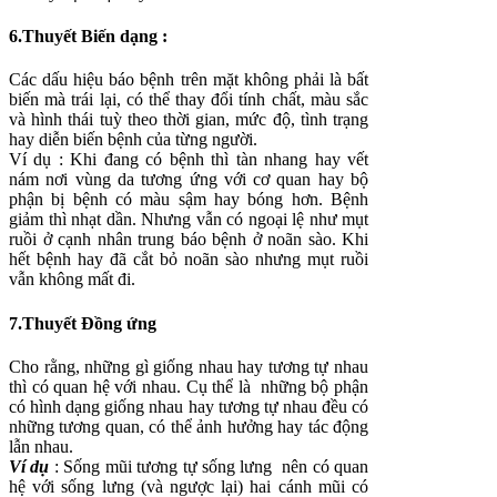
6.Thuyết Biến
d
ạng :
Các dấu hiệu báo bệnh trên mặt không phải là bất
biến mà trái lại, có thể thay đổi tính chất, màu sắc
và hình thái tuỳ theo thời gian, mức độ, tình trạng
hay diễn biến bệnh của từng người.
Ví dụ : Khi đang có bệnh thì tàn nhang hay vết
nám nơi vùng da tương ứng với cơ quan hay bộ
phận bị bệnh có màu sậm hay bóng hơn. Bệnh
giảm thì nhạt dần. Nhưng vẫn có ngoại lệ như mụt
ruồi ở cạnh nhân trung báo bệnh ở noãn sào. Khi
hết bệnh hay đã cắt bỏ noãn sào nhưng mụt ruồi
vẫn không mất đi.
7.Thuyết Đồng ứng
Cho rằng, những gì giống nhau hay tương tự nhau
thì có quan hệ với nhau. Cụ thể là những bộ phận
có hình dạng giống nhau hay tương tự nhau đều có
những tương quan, có thể ảnh hưởng hay tác động
lẫn nhau.
Ví
dụ
: Sống mũi tương tự sống lưng nên có quan
hệ với sống lưng (và ngược lại) hai cánh mũi có