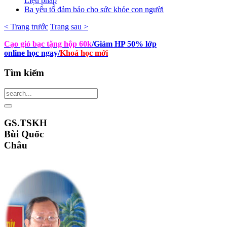
Liệu pháp
Ba yếu tố đảm bảo cho sức khỏe con người
< Trang trước
Trang sau >
Cạo gió bạc tặng hộp 60k
/Giảm HP 50% lớp
online học ngay
/
Khoá học mới
Tìm
kiếm
GS.TSKH
Bùi Quốc
Châu