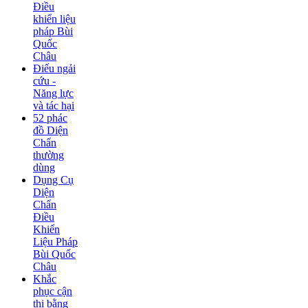
Điều
khiển liệu
pháp Bùi
Quốc
Châu
Điếu ngải
cứu -
Năng lực
và tác hại
52 phác
đồ Diện
Chẩn
thường
dùng
Dụng Cụ
Diện
Chẩn
Điều
Khiển
Liệu Pháp
Bùi Quốc
Châu
Khắc
phục cận
thị bằng