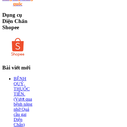
quốc
Dụng
cụ
Diện Chẩn
Shopee
Bài
viết mới
BỆNH
QUỶ,
THUỐC
TIÊN.
(Vượt qua
bệnh nặng
nhờ Quả
cầu gai
Diện
Chẩn)