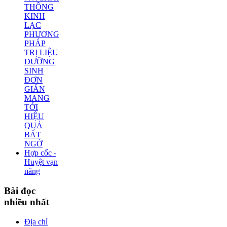
THÔNG
KINH
LẠC
PHƯƠNG
PHÁP
TRỊ LIỆU
DƯỠNG
SINH
ĐƠN
GIẢN
MANG
TỚI
HIỆU
QUẢ
BẤT
NGỜ
Hợp cốc -
Huyệt vạn
năng
Bài
đọc
nhiều nhất
Địa chỉ