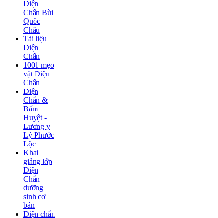
Diện
Chẩn Bùi
Quốc
Châu
Tài liệu
Diện
Chẩn
1001 mẹo
vặt Diện
Chẩn
Diện
Chẩn &
Bấm
Huyệt -
Lương y
Lý Phước
Lộc
Khai
giảng lớp
Diện
Chẩn
dưỡng
sinh cơ
bản
Diện chẩn