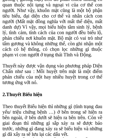
quan thuộc nội tạng và ngoại vi của cơ thể con
người. Như vậy, khuôn mặt cũng là một bộ phận
tiêu biểu, đại diện cho cơ thể và nhân cách con
người (Mất mặt đồng nghĩa với mất thể diện, mất
danh dự) Vì vậy, mọi biểu hiện tâm sinh lý, bệnh
lý, tình cảm, tính cách của con người đều biểu lộ,
phản chiếu nơi khuôn mặt. Bộ mặt có vai trò như
tấm gương và không những thể, còn ghi nhận một
cách có hệ thống, có chọn lọc những gì thuộc
phạm vi con người ở trạng thái Tĩnh và Động.
Thuyết này được vận dụng vào phương pháp Diện
Chẩn như sau : Mỗi huyệt trên mặt là một điểm
phản chiếu của một hay nhiều huyệt trong cơ thể
tương ứng với nó.
2.Thuyết Biểu hiện
Theo thuyết Biểu hiện thì những gì (tình trạng đau
yếu/ triệu chứng bệnh …) ở bên trong sẽ hiện ra
bên ngoài, ở bên dưới sẽ hiện ra bên trên. Còn về
giai đoạn thì những gì sắp xảy ra sẽ được báo
trước, những gì đang xảy ra sẽ biểu hiện và những
gì đã xẩy ra sẽ lưu lại các dấu vết.