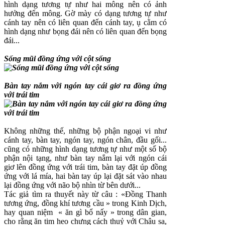
hình dạng tương tự như hai mông nên có ảnh
hưởng đến mông. Gờ mày có dạng tương tự như
cánh tay nên có liên quan đến cánh tay, ụ cằm có
hình dạng như bọng đái nên có liên quan đến bọng
đái...
Sống mũi đồng ứng với cột sống
Bàn tay nắm với ngón tay cái giơ ra đồng ứng
với trái tim
Không những thế, những bộ phận ngoại vi như
cánh tay, bàn tay, ngón tay, ngón chân, đầu gối...
cũng có những hình dạng tương tự như một số bộ
phận nội tạng, như bàn tay nắm lại với ngón cái
giơ lên đồng ứng với trái tim, bàn tay đặt úp đồng
ứng với lá mía, hai bàn tay úp lại đặt sát vào nhau
lại đồng ứng với não bộ nhìn từ bên dưới...
Tác giả tìm ra thuyết này từ câu : «Đồng Thanh
tương ứng, đồng khí tương cầu » trong Kinh Dịch,
hay quan niệm « ăn gì bổ nấy » trong dân gian,
cho rằng ăn tim heo chưng cách thuỷ với Châu sa,