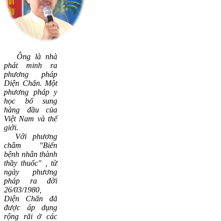
Ông là nhà
phát minh ra
phương pháp
Diện Chẩn. Một
phương pháp y
học bổ sung
hàng đầu của
Việt Nam và thế
giới.
Vớ
i phương
châm "Biến
bệnh nhân thành
thầy thuốc"
, t
ừ
ngày phương
pháp ra đời
26/03/1980,
Diện Chẩn đã
được áp dụng
rộng rãi ở các