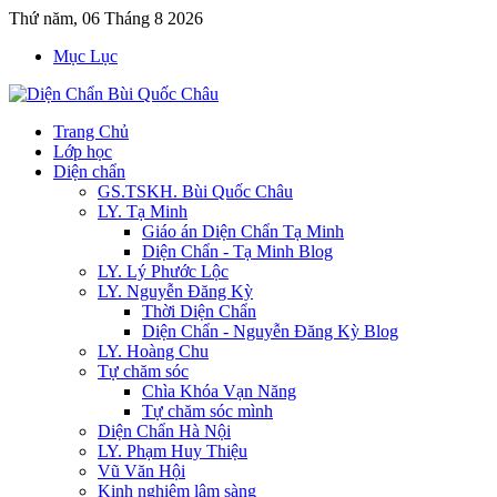
Thứ năm, 06 Tháng 8 2026
Mục Lục
Trang Chủ
Lớp học
Diện chẩn
GS.TSKH. Bùi Quốc Châu
LY. Tạ Minh
Giáo án Diện Chẩn Tạ Minh
Diện Chẩn - Tạ Minh Blog
LY. Lý Phước Lộc
LY. Nguyễn Đăng Kỳ
Thời Diện Chẩn
Diện Chẩn - Nguyễn Đăng Kỳ Blog
LY. Hoàng Chu
Tự chăm sóc
Chìa Khóa Vạn Năng
Tự chăm sóc mình
Diện Chẩn Hà Nội
LY. Phạm Huy Thiệu
Vũ Văn Hội
Kinh nghiệm lâm sàng