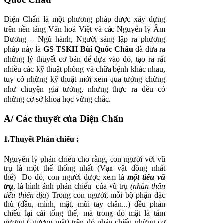
Diện Chẩn là một phương pháp được xây dựng
trên nền tảng Văn hoá Việt và các Nguyên lý Âm
Dương – Ngũ hành, Người sáng lập ra phương
pháp này là
GS TSKH Bùi Quốc Châu
đã đưa ra
những lý thuyết cơ bản để dựa vào đó, tạo ra rất
nhiều các kỹ thuật phòng và chữa bệnh khác nhau,
tuy có những kỹ thuật mới xem qua tưởng chừng
như chuyện giả tưởng, nhưng thực ra đều có
những cơ sở khoa học vững chắc.
A/ Các thuyết của Diện Chẩn
1.Thuyết Phản
c
hiếu :
Nguyên lý phản chiếu cho rằng, con người với vũ
trụ là một thế thống nhất (Vạn vật đồng nhất
thể) Do đó, con người được xem là
một tiểu vũ
trụ
, là hình ảnh phản chiếu của vũ trụ
(nhân thân
tiểu thiên địa
) Trong con người, mỗi bộ phận đặc
thù (đầu, mình, mặt, mũi tay chân...) đều phản
chiếu lại cái tổng thể, mà trong đó mặt là tấm
gương ( gương mặt) trên đó phản chiếu những cơ