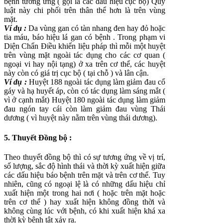
bệnh tương ứng ( gọi là các dấu hiệu cục bộ) Quy
luật này chi phối trên thân thể hơn là trên vùng
mặt.
Ví dụ :
Da vùng gan có tàn nhang đen hay đỏ hoặc
tia máu, báo hiệu lá gan có bệnh . Trong phạm vi
Diện Chẩn Điều khiển liệu pháp thì mỗi một huyệt
trên vùng mặt ngoài tác dụng cho các cơ quan (
ngoại vi hay nội tạng) ở xa trên cơ thể, các huyệt
này còn có giá trị cục bộ ( tại chỗ ) và lân cận.
Ví dụ :
Huyệt 188 ngoài tác dụng làm giảm đau cổ
gáy và hạ huyết áp, còn có tác dụng làm sáng mắt (
vì ở cạnh mắt) Huyệt 180 ngoài tác dụng làm giảm
đau ngón tay cái còn làm giảm đau vùng Thái
dương ( vì huyệt này nằm trên vùng thái dương).
5.
Thuyết
Đồng
b
ộ :
Theo thuyết đồng bộ thì có sự tương ứng về vị trí,
số lượng, sắc độ hình thái và thời kỳ xuất hiện giữa
các dấu hiệu báo bệnh trên mặt và trên cơ thể. Tuy
nhiên, cũng có ngoại lệ là có những dấu hiệu chỉ
xuất hiện một trong hai nơi ( hoặc trên mặt hoặc
trên cơ thể ) hay xuất hiện không đồng thời và
không cùng lúc với bệnh, có khi xuất hiện khá xa
thời kỳ bệnh tật xảy ra.