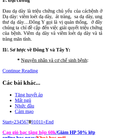
I
/. Đại cương
Đau dạ dày là triệu chứng chủ yếu của cácbệnh ở
Dạ dày: viêm loét dạ dày, át tràng, sa dạ dày, ung
thư dạ dày…Đông Y gọi là vị quản thống, ở đây
chúng ta chỉ đề cập đến việc giải quyết triệu chứng
của bệnh. Viêm dạ dày và viêm loét dạ dày và tá
tràng mãn tính.
II/. Sơ lược về Đông Y và Tây Y:
*
Nguyên nhân và cơ chế sinh bệnh
:
Continue Reading
Các bài khác...
Tăng huyết áp
Mất ngủ
Nhức đầu
Cảm mạo
Start
«
2
3
4
5
6
7
8
9
10
11
»
End
Cạo gió bạc tặng hộp 60k
/Giảm HP 50% lớp
online học ngay
/
Khoá học mới