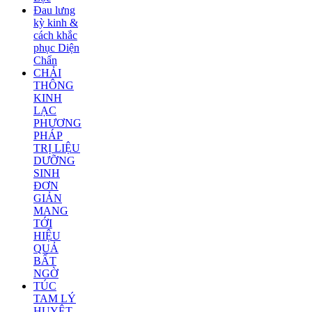
Đau lưng
kỳ kinh &
cách khắc
phục Diện
Chẩn
CHẢI
THÔNG
KINH
LẠC
PHƯƠNG
PHÁP
TRỊ LIỆU
DƯỠNG
SINH
ĐƠN
GIẢN
MANG
TỚI
HIỆU
QUẢ
BẤT
NGỜ
TÚC
TAM LÝ
HUYỆT