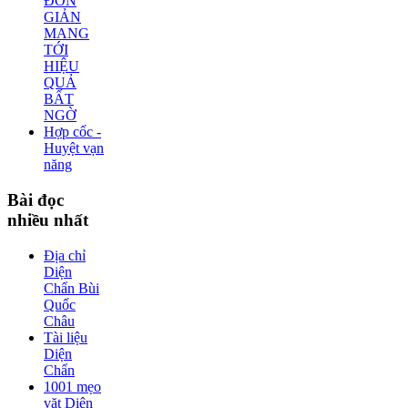
ĐƠN
GIẢN
MANG
TỚI
HIỆU
QUẢ
BẤT
NGỜ
Hợp cốc -
Huyệt vạn
năng
Bài
đọc
nhiều nhất
Địa chỉ
Diện
Chẩn Bùi
Quốc
Châu
Tài liệu
Diện
Chẩn
1001 mẹo
vặt Diện