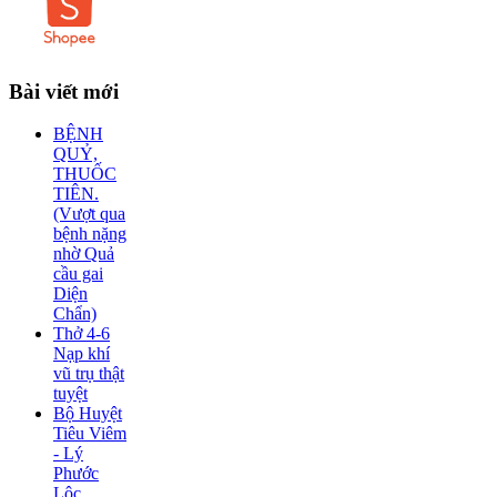
Bài
viết mới
BỆNH
QUỶ,
THUỐC
TIÊN.
(Vượt qua
bệnh nặng
nhờ Quả
cầu gai
Diện
Chẩn)
Thở 4-6
Nạp khí
vũ trụ thật
tuyệt
Bộ Huyệt
Tiêu Viêm
- Lý
Phước
Lộc