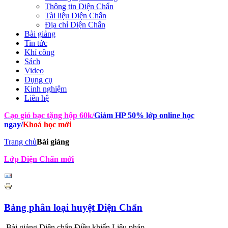
Thông tin Diện Chẩn
Tài liệu Diện Chẩn
Địa chỉ Diện Chẩn
Bài giảng
Tin tức
Khí công
Sách
Video
Dụng cụ
Kinh nghiệm
Liên hệ
Cạo gió bạc tặng hộp 60k
/
Giảm HP 50% lớp online học
ngay
/
Khoá học mới
Trang chủ
Bài giảng
Lớp Diện Chẩn mới
Bảng phân loại huyệt Diện Chẩn
Bài giảng Diện chẩn Điều khiển Liệu pháp -