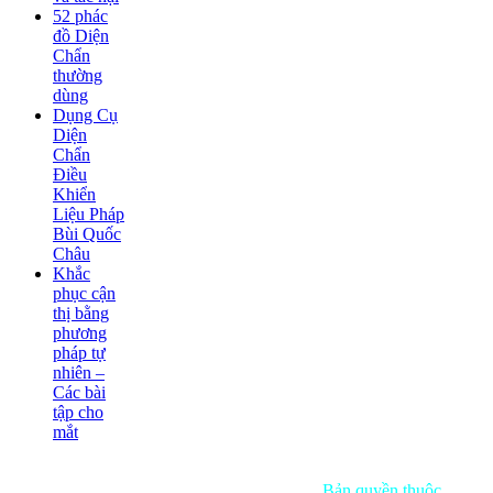
52 phác
đồ Diện
Chẩn
thường
dùng
Dụng Cụ
Diện
Chẩn
Điều
Khiển
Liệu Pháp
Bùi Quốc
Châu
Khắc
phục cận
thị bằng
phương
pháp tự
nhiên –
Các bài
tập cho
mắt
Bản quyền thuộc