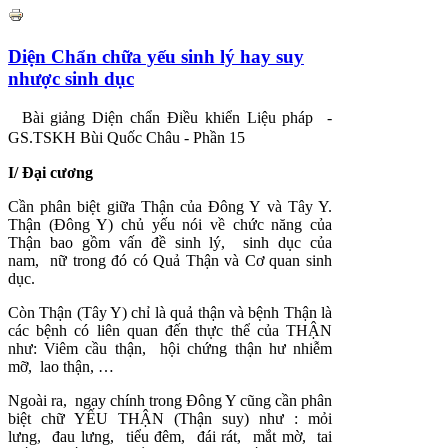
Diện Chẩn chữa yếu sinh lý hay suy
nhược sinh dục
Bài giảng Diện chẩn Điều khiển Liệu pháp -
GS.TSKH Bùi Quốc Châu - Phần 15
I/ Đại cương
Cần phân biệt giữa Thận của Đông Y và Tây Y.
Thận (Đông Y) chủ yếu nói về chức năng của
Thận bao gồm vấn đề sinh lý, sinh dục của
nam, nữ trong đó có Quả Thận và Cơ quan sinh
dục.
Còn Thận (Tây Y) chỉ là quả thận và bệnh Thận là
các bệnh có liên quan đến thực thể của THẬN
như: Viêm cầu thận, hội chứng thận hư nhiễm
mỡ, lao thận, …
Ngoài ra, ngay chính trong Đông Y cũng cần phân
biệt chữ YẾU THẬN (Thận suy) như : mỏi
lưng, đau lưng, tiểu đêm, đái rát, mắt mờ, tai