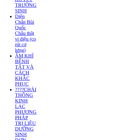
TRƯỜNG
SINH
Diện
Chẩn Bùi
Quốc
Châu thật
vi diệu (co
rút cơ
lưng)
ÂM KHÍ
BỆNH
TẬT VÀ
CÁCH
KHẮC
PHỤC
????CHẢI
THÔNG
KINH
LẠC
PHƯƠNG
PHÁP
TRỊ LIỆU
DƯỠNG
SINH