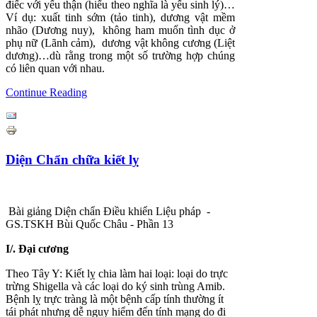
điếc với yếu thận (hiểu theo nghĩa là yếu sinh lý)…
Ví dụ: xuất tinh sớm (tảo tinh), dương vật mềm
nhão (Dương nuy), không ham muốn tình dục ở
phụ nữ (Lãnh cảm), dương vật không cương (Liệt
dương)…dù rằng trong một số trường hợp chúng
có liên quan với nhau.
Continue Reading
Diện Chẩn chữa kiết lỵ
Bài giảng Diện chẩn Điều khiển Liệu pháp -
GS.TSKH Bùi Quốc Châu - Phần 13
I/. Đại cương
Theo Tây Y: Kiết lỵ chia làm hai loại: loại do trực
trừng Shigella và các loại do ký sinh trùng Amib.
Bệnh lỵ trực tràng là một bệnh cấp tính thường ít
tái phát nhưng dễ nguy hiểm đến tính mạng do đi