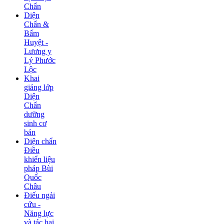
Chẩn
Diện
Chẩn &
Bấm
Huyệt -
Lương y
Lý Phước
Lộc
Khai
giảng lớp
Diện
Chẩn
dưỡng
sinh cơ
bản
Diện chẩn
Điều
khiển liệu
pháp Bùi
Quốc
Châu
Điếu ngải
cứu -
Năng lực
và tác hại