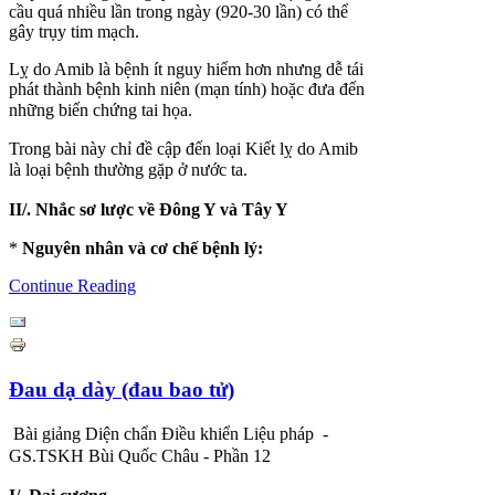
cầu quá nhiều lần trong ngày (920-30 lần) có thể
gây trụy tim mạch.
Lỵ do Amib là bệnh ít nguy hiểm hơn nhưng dễ tái
phát thành bệnh kinh niên (mạn tính) hoặc đưa đến
những biến chứng tai họa.
Trong bài này chỉ đề cập đến loại Kiết lỵ do Amib
là loại bệnh thường gặp ở nước ta.
II/. Nhắc sơ lược về Đông Y và Tây Y
*
Nguyên nhân và cơ chế bệnh lý:
Continue Reading
Đau dạ dày (đau bao tử)
Bài giảng Diện chẩn Điều khiển Liệu pháp -
GS.TSKH Bùi Quốc Châu - Phần 12