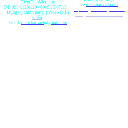
DienChanViet.com
về
dienchanviet.com
ĐT:
0934.128.128
/
0915.15.67.15
Nội dung trên trang web chỉ
Dụng cụ chính hãng
|
Video Diện
mang tính chất tham khảo.
Chẩn
Ghi rõ nguồn gốc khi phát
Email:
dienchanviet@gmail.com
hành lại từ Website này