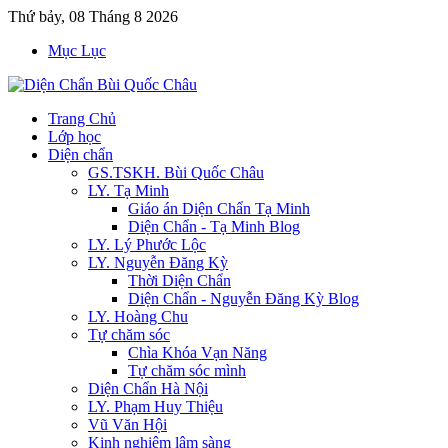
Thứ bảy, 08 Tháng 8 2026
Mục Lục
Trang Chủ
Lớp học
Diện chẩn
GS.TSKH. Bùi Quốc Châu
LY. Tạ Minh
Giáo án Diện Chẩn Tạ Minh
Diện Chẩn - Tạ Minh Blog
LY. Lý Phước Lộc
LY. Nguyễn Đăng Kỳ
Thời Diện Chẩn
Diện Chẩn - Nguyễn Đăng Kỳ Blog
LY. Hoàng Chu
Tự chăm sóc
Chìa Khóa Vạn Năng
Tự chăm sóc mình
Diện Chẩn Hà Nội
LY. Phạm Huy Thiệu
Vũ Văn Hội
Kinh nghiệm lâm sàng