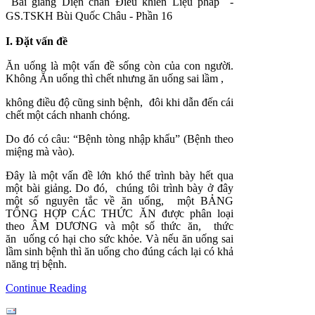
Bài giảng Diện chẩn Điều khiển Liệu pháp -
GS.TSKH Bùi Quốc Châu - Phần 16
I.
Đặt vấn đề
Ăn uống là một vấn đề sống còn của con người.
Không Ăn uống thì chết nhưng ăn uống sai lầm ,
không điều độ cũng sinh bệnh, đôi khi dẫn đến cái
chết một cách nhanh chóng.
Do đó có câu: “Bệnh tòng nhập khẩu” (Bệnh theo
miệng mà vào).
Đây là một vấn đề lớn khó thể trình bày hết qua
một bài giảng. Do đó, chúng tôi trình bày ở đây
một số nguyên tắc về ăn uống, một BẢNG
TỔNG HỢP CÁC THỨC ĂN được phân loại
theo ÂM DƯƠNG và một số thức ăn, thức
ăn uống có hại cho sức khỏe. Và nếu ăn uống sai
lầm sinh bệnh thì ăn uống cho đúng cách lại có khả
năng trị bệnh.
Continue Reading